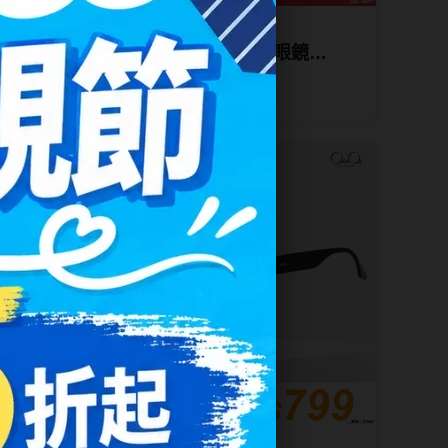
IV.KK
舒適方框韓版眼鏡 72041
板料波士頓文藝圓框眼鏡
72009
NT$ 2,560
NT$ 999
下殺3折