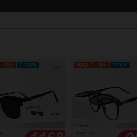
15.0mm
Hydron海昌
Lens++永暘
13.6mm
Miacare美若康
MI TESORO
13.7mm
~
MIZMI水見
MUSE繆思女
13.8mm
QUINLIVAN微美瞳
OPT圓瑞
13.9mm
Ticon帝康
Pegavision晶
14.0mm以上
Timido媞蜜多
+1活動
1168系列
精選鏡框1+1活動
799系列
Smart Visio
WiLLPAIR維