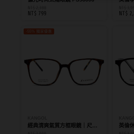
51□21
NT$ 2,388
NT$ 3,9
NT$ 799
NT$ 2,
-55% 獨家優惠
KANGOL
KANG
經典清爽氣質方框眼鏡｜尺寸
英倫
53□17-145
47□21
NT$ 3,999
NT$ 3,9