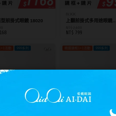
IV.KK
型前掛式眼鏡 18020
上翻前掛式多用途眼鏡
TJ2192
00
NT$ 2,600
168
NT$ 799
+1活動
999系列
精選鏡框1+1活動
999系列