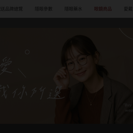
配送品牌總覽
隱眼參數
隱眼藥水
眼鏡商品
愛戴
配戴週期
直徑
戴框型
隱形眼鏡品牌
台灣隱眼品
著色直徑
戴品味
日拋
13.8mm
方框系
ACUVUE嬌生安視優
Anley安儷
11.9~12.5m
膠框
月拋
14.0mm
圓框系
Alcon愛爾康
AKIRA艾綺拉
12.6~12.9m
金屬框
片
雙週拋
14.1mm
飛行款
Bausch + Lomb博士倫
AQUAMAX
13.0mm
複合框
鏡片
14.2mm
眉型款
Briomoist氧視加
ASIA STAR
13.1mm
前掛雙用框
14.3mm
潮流多邊
CAMAX加美
eyemoody目
13.2mm
14.4mm
素顏大框
CoFANCY可糖
iLens愛能視
13.3mm
14.5mm
高度數小框
CooperVision酷柏
KARACON
13.4mm
14.7mm
風鏡
Freshkon菲士康
LARGAN星歐
13.5mm