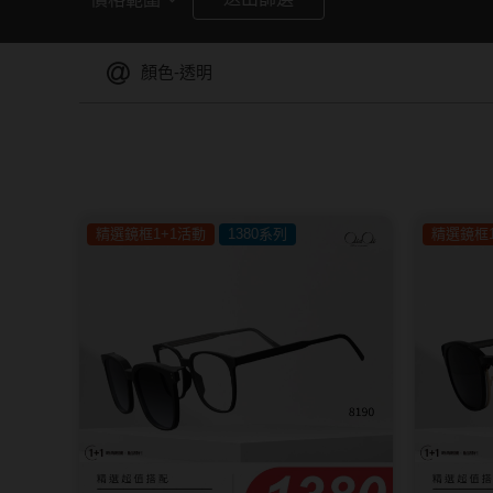
暢銷款式
福利品
顏色-透明
精選鏡框1+1活動
1380系列
精選鏡框1
藥水保養液
隱形眼鏡藥水保養液
清潔專用