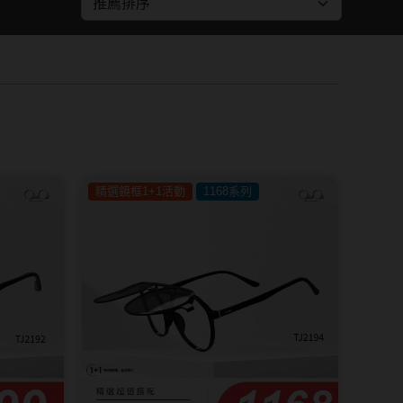
紅色系
SAMI佐美
蜜緹
PienAge
神
T-Garden CRUUM
T-Garden FLANMY
碩
T-Garden Loveil
精選鏡框1+1活動
1168系列
T-Garden Chu's me
n睛靈
樂配