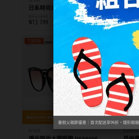
IV.KK
IV.KK
日系時尚潮痞系眼鏡 72045
NT$ 2,600
NT$ 2,5
NT$ 799
NT$ 7
下殺3折
暑假父親節優惠｜首次配送享96折，隱形眼鏡
IV.KK
KANG
偏光時尚太陽眼鏡 PS56006
英倫學