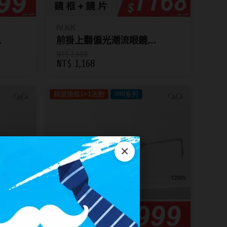
IV.KK
前掛上翻偏光潮流眼鏡
TJ2194
NT$ 2,600
NT$ 1,168
精選鏡框1+1活動
999系列
×