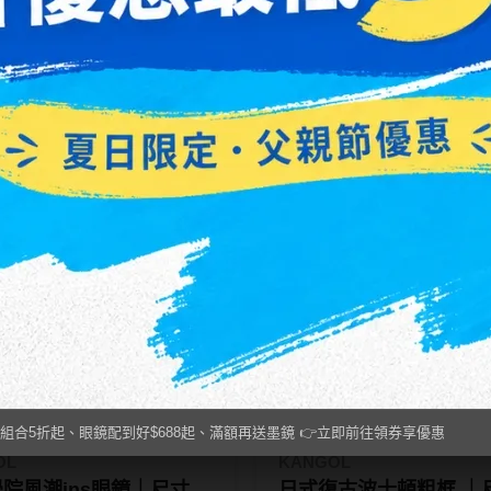
KANGOL
年代飛行潮流大框眼鏡 72005
流行素顏清透系潮眼鏡
52□22-140
60
NT$ 3,999
99
NT$ 2,200
組合5折起、眼鏡配到好$688起、滿額再送墨鏡 👉立即前往領券享優惠
OL
KANGOL
院風潮ins眼鏡｜尺寸
日式復古波士頓粗框 ｜