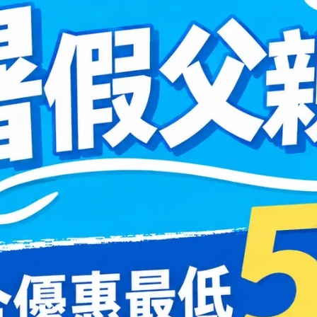
IV.KK
韓系顯瘦微圓框眼鏡
時尚
60
NT$ 2,560
99
NT$ 999
+1活動
799系列