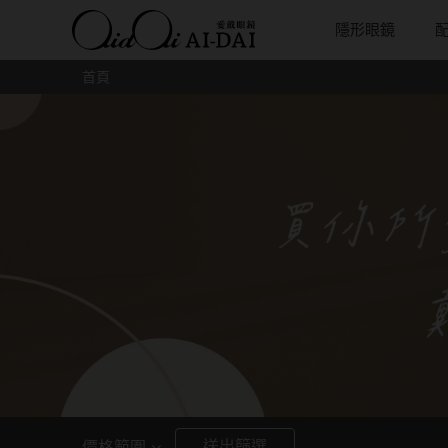
隱形眼鏡
首頁
隱眼總覽
含水量
保養液藥水分類
戴品牌
愛戴說文章分類
隱眼分類
基弧
戴系列
鏡片類型
隱形眼鏡全系列
38%以下含水量
保養液藥水總覽
Prize
愛戴說文章總覽
矽水膠
8.3mm
光學眼鏡
球面鏡片
彩色隱形眼鏡全系列
41%~54%含水量
清潔用保養液
IV.KK X AIDAI
最新情報
透明日拋
8.4mm
太陽眼鏡
散光鏡片
本月組合搭贈
55%以上含水量
濕潤液
KANGOL
品牌故事
透明月拋
8.5mm
兒童眼鏡
抗藍光鏡
妝美堂
硬式專用藥水
NATIVE PERFECT
店家推薦
彩色日拋
8.6mm
薄鋼眼鏡
多焦老花
T-Garden
泡沫洗淨液
CRUSADE
好評推薦
彩色月拋
8.7mm
亞洲安視達
GUGA
眼鏡學堂
月牙定軸
8.8mm
優惠活動
特約商店
視力保健
9.0mm
最新商品
隱形眼鏡小百科
送出篩選
價格範圍