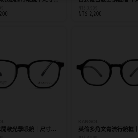
-145
47□24-145
99
NT$ 3,999
200
NT$ 2,200
OL
KANGOL
休閒款光學眼鏡｜尺寸
英倫多角文青流行鏡框
-146
48□20-144
99
NT$ 3,999