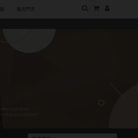
說
驗光門市
牌
日本隱眼品牌
顏色分類
戴好康
韓國隱眼品牌
m
Secret Candy Magic
棕褐色系
期間限定
CLB Color波斯霓彩
神秘魔幻糖果
m
灰色系
眼鏡週邊商品
CalmeD'or曦迪
SEED實瞳
水滋氧
黑色系
IDIFF
Candy Magic魔幻糖果
純粹美
藍色系
LENSME
ReVIA蕾美
荻
綠色系
oddI's
EverColor艾薇卡
紫色系
Pony Pallet魔彩盤
優視達
粉色系
CRYSTE晶瞳
橘黃色系
DECORATIVE視妝美