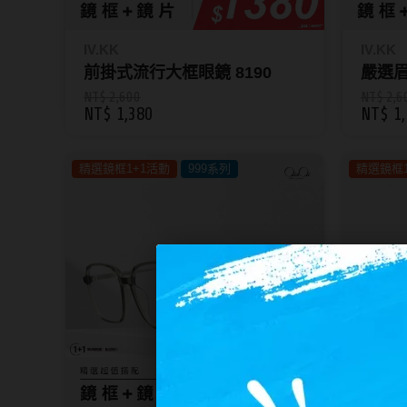
隱眼濕潤液
硬式專用藥水
IV.KK
IV.KK
前掛式流行大框眼鏡 8190
嚴選眉
泡沫洗鏡液
NT$ 2,600
NT$ 2,6
NT$ 1,380
NT$ 1,
精選鏡框1+1活動
999系列
精選鏡框1