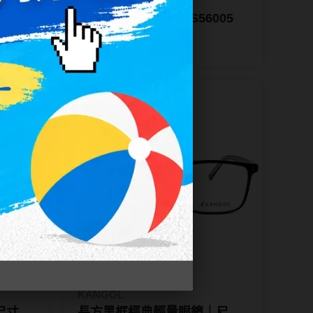
IV.KK
｜尺寸
偏光經典太陽眼鏡 PS56005
NT$ 2,388
NT$ 799
KANGOL
尺寸
長方黑框經典輕量眼鏡｜尺寸