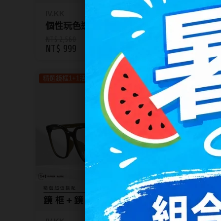
IV.KK
IV.KK
個性玩色透視感方形眼鏡
大框
72015
72038
NT$ 2,560
NT$ 2,5
NT$ 999
NT$ 9
精選鏡框1+1活動
799系列
精選鏡框1