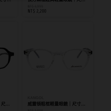
53□17-144
NT$ 3,999
NT$ 2,200
KANGOL
｜尺寸
威靈頓粗框輕量眼鏡｜尺寸
49□23-145
NT$ 3,999