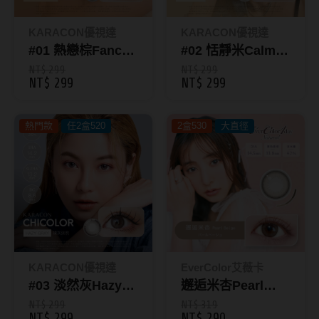
Bausch + Lomb博士倫
13.6mm
Briomoist氧視加
KARACON優視達
KARACON優視達
13.7mm
#01 熱戀棕Fancy
#02 恬靜米Calm
CAMAX加美
13.8mm
Brown｜
Beige｜
NT$ 299
NT$ 299
NT$ 299
NT$ 299
CoFANCY可糖
KARACON
KARACON
13.9mm
CHICOLOR 38%
CHICOLOR 38%
CooperVision酷柏
14.0mm以上
熱門款
彩色日拋10片裝
任2盒520
2盒530
彩色日拋10片裝
大直徑
Freshkon菲士康
顏色分類
Hydron海昌
Miacare美若康
棕褐色系
MIZMI水見
灰色系
QUINLIVAN微美瞳
黑色系
KARACON優視達
EverColor艾薇卡
#03 淡然灰Hazy
邂逅米杏Pearl
Ticon帝康
藍色系
Gray｜KARACON
Beige｜彩色日拋
NT$ 299
NT$ 319
綠色系
NT$ 299
NT$ 290