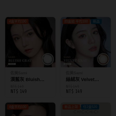
8.8mm
太陽眼鏡
隱眼分類
9.0mm
兒童眼鏡
4盒平均100
四盒組 平均100
新品
矽水膠
薄鋼眼鏡
直徑
透明日拋
戴框型
13.8mm
透明月拋
14.0mm
方框系
彩色日拋
14.1mm
圓框系
彩色月拋
14.2mm
飛行款
佐美Sami
佐美Sami
月牙定軸
漠藍灰 Bluish
絲絨灰 Velvet
14.3mm
眉型款
Gray｜彩色月拋1
Gray｜彩色月拋1
NT$ 149
NT$ 149
NT$ 149
NT$ 149
鏡片類型
14.4mm
潮流多邊
入
入
球面鏡片
14.5mm
素顏大框
4盒平均100
新品上架
任2盒520
散光鏡片
14.7mm
高度數小框