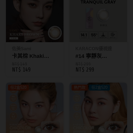
抗藍光鏡片
15.0mm
風鏡
多焦老花鏡片
著色直徑
戴品味
配戴週期
11.9~12.5mm
膠框
佐美Sami
KARACON優視達
日拋
12.6~12.9mm
金屬框
卡其棕 Khaki
#14 寧靜灰
Brown｜彩色月拋
Tranquil Gray｜
NT$ 149
NT$ 299
月拋
13.0mm
複合框
NT$ 149
NT$ 299
1入
KARACON CHIC
雙週拋
13.1mm
前掛雙用框
CHIC 55%彩色日
任2盒520
熱門款
拋10片裝
任2盒520
13.2mm
隱形眼鏡品牌
戴好康
13.3mm
ACUVUE嬌生安視優
期間限定
13.4mm
Alcon愛爾康
眼鏡週邊商品
13.5mm