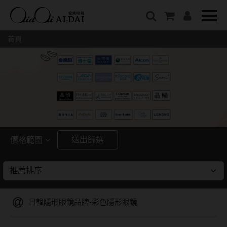
隱眼總覽
含水量
保養液藥水分類
戴品牌
愛戴說文章分類
隱形眼鏡全系列
38%以下含水量
保養液藥水總覽
Prize
愛戴說文章總覽
首頁
彩色隱形眼鏡全系列
41%~54%含水量
清潔用保養液
IV.KK X AIDAI
最新情報
本月組合搭贈
55%以上含水量
濕潤液
KANGOL
品牌故事
妝美堂
硬式專用藥水
NATIVE PERFECT
店家推薦
基弧
T-Garden
泡沫洗淨液
CRUSADE
好評推薦
8.3mm
亞洲安視達
GUGA
眼鏡學堂
送出篩選
價格範圍
8.4mm
優惠活動
特約商店
視力保健
~
8.5mm
最新商品
隱形眼鏡小百科
戴系列
8.6mm
暢銷款式
日韓隱形眼鏡品牌-彩色隱形眼鏡
8.7mm
光學眼鏡
福利品