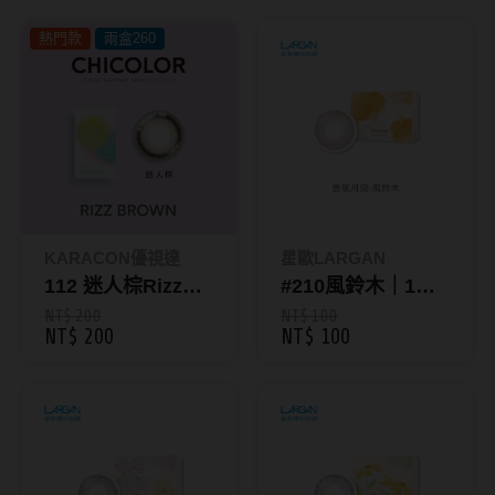
彩色月拋1片裝
CHICOLOR 38%
韓國隱眼品牌
熱門款
兩盒260
彩色月拋1片裝
CLB Color波斯霓彩
CalmeD'or曦迪
IDIFF
LENSME
KARACON優視達
星歐LARGAN
oddI's
112 迷人棕Rizz
#210風鈴木｜1片
Brown｜
裝彩色月拋-香氛系
NT$ 200
NT$ 100
藥水保養液
NT$ 200
NT$ 100
KARACON
列
CHICOLOR 38%
隱形眼鏡藥水保養液
彩色月拋1片裝
清潔專用
隱眼濕潤液