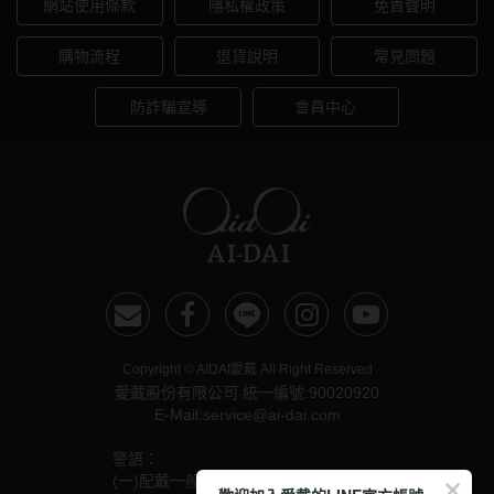
網站使用條款
隱私權政策
免責聲明
購物流程
退貨說明
常見問題
防詐騙宣導
會員中心
Copyright © AIDAI愛戴 All Right Reserved
愛戴股份有限公司 統一編號:90020920
E-Mail:service@ai-dai.com
警語：
(一)配戴一般隱形眼鏡須經眼科醫師驗光配鏡取得處