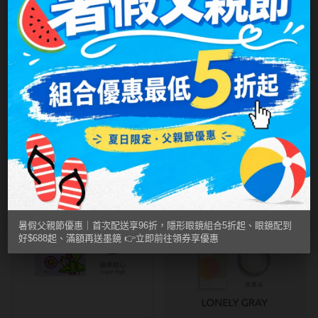
MUSE繆思女神
OPT圓瑞
Pegavision晶碩
Timido媞蜜多
Pegavision晶碩
Pegavision晶碩
Let Your Hair
Chill At Home 輕
Smart Vision睛靈
Down 放灰自我｜
鬆可可｜每盒10片
NT$ 260
NT$ 260
NT$ 258
NT$ 258
WiLLPAIR維樂配
每盒10片裝｜HI
裝｜HI BRO 彩色
BRO 彩色日拋
日拋
新品上架
新品上架
兩盒260
日本隱眼品牌
暑假父親節優惠｜首次配送享96折，隱形眼鏡組合5折起、眼鏡配到
Secret Candy Magic
好$688起、滿額再送墨鏡 👉立即前往領券享優惠
神秘魔幻糖果
SEED實瞳
Candy Magic魔幻糖果