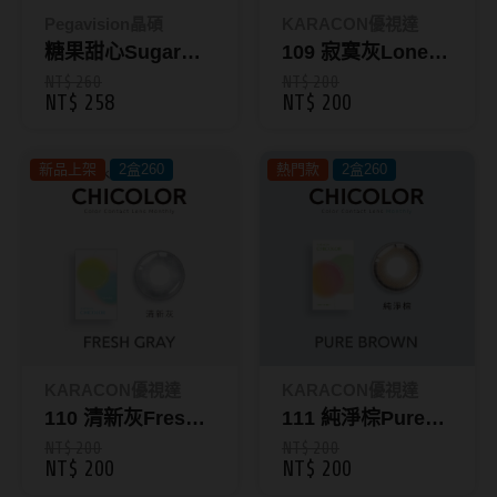
ReVIA蕾美
Pegavision晶碩
KARACON優視達
糖果甜心Sugar
109 寂寞灰Lonely
EverColor艾薇卡
High｜每盒10片裝
Gray｜KARACON
NT$ 260
NT$ 200
NT$ 258
NT$ 200
Pony Pallet魔彩盤
｜HI BRO 彩色日
CHICOLOR 38%
拋
彩色月拋1片裝
CRYSTE晶瞳
新品上架
2盒260
熱門款
2盒260
DECORATIVE視妝美
SAMI佐美
PienAge
T-Garden CRUUM
T-Garden FLANMY
KARACON優視達
KARACON優視達
T-Garden Loveil
110 清新灰Fresh
111 純淨棕Pure
Gray｜KARACON
Brown｜
NT$ 200
NT$ 200
T-Garden Chu's me
NT$ 200
NT$ 200
CHICOLOR 38%
KARACON