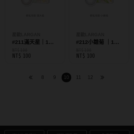
硬式專用藥水
泡沫洗鏡液
星歐LARGAN
星歐LARGAN
#211滿天星｜1片
#212小雛菊 ｜1片
裝彩色月拋-香氛系
裝彩色月拋-香氛系
NT$ 100
NT$ 100
NT$ 100
NT$ 100
列
列
8
9
10
11
12
彩色隱形眼鏡｜自然增色美
瞳，顯色魅力一次擁有