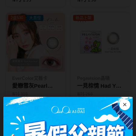
CHICOLOR 38%
10入-EverColor艾
台灣隱眼品牌
彩色日拋10片裝
薇卡Natural
紫色系
2盒530
大直徑
新品上架
Anley安儷
粉色系
AKIRA艾綺拉
橘黃色系
AQUAMAX水滋氧
紅色系
ASIA STAR純粹美
eyemoody目荻
EverColor艾薇卡
Pegavision晶碩
iLens愛能視
愛戀雪灰Pearl
一見棕情 Had You
KARACON優視達
Snow Gray｜彩色
At Hello｜每盒10
NT$ 310
NT$ 260
NT$ 290
NT$ 258
日拋10入-
片裝｜HI BRO 彩
×
LARGAN星歐
EverColor艾薇卡
色日拋
Lens++永暘
新品上架
Natural
新品上架
MI TESORO蜜緹