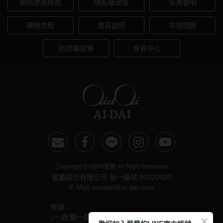
網站使用條款
隱私權政策
免責聲明
購物流程
退貨說明
常見問題
防詐騙宣導
會員中心
Copyright © AIDAI愛戴 All Right Reserved
愛戴股份有限公司 統一編號:90020920
E-Mail:service@ai-dai.com
警語：
(一)配戴一般隱形眼鏡須經眼科醫師驗光配鏡取得處