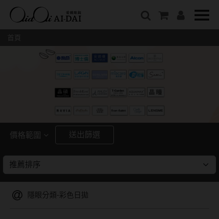
隱眼總覽
含水量
保養液藥水分類
戴品牌
愛戴說文章分類
隱形眼鏡全系列
38%以下含水量
保養液藥水總覽
Prize
愛戴說文章總覽
首頁
彩色隱形眼鏡全系列
41%~54%含水量
清潔用保養液
IV.KK X AIDAI
最新情報
本月組合搭贈
55%以上含水量
濕潤液
KANGOL
品牌故事
妝美堂
硬式專用藥水
NATIVE PERFECT
店家推薦
基弧
T-Garden
泡沫洗淨液
CRUSADE
好評推薦
8.3mm
亞洲安視達
GUGA
眼鏡學堂
送出篩選
價格範圍
8.4mm
優惠活動
特約商店
視力保健
~
8.5mm
最新商品
隱形眼鏡小百科
戴系列
8.6mm
暢銷款式
隱眼分類-彩色日拋
8.7mm
光學眼鏡
福利品