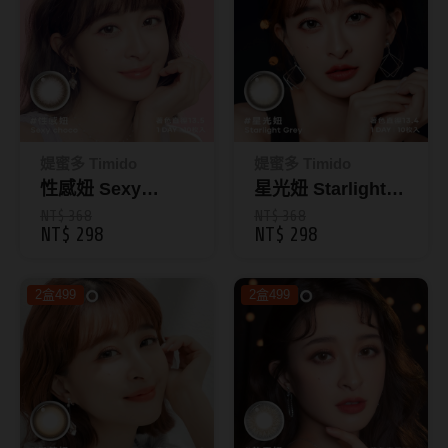
抗藍光鏡片
15.0mm
風鏡
多焦老花鏡片
著色直徑
戴品味
配戴週期
11.9~12.5mm
膠框
媞蜜多 Timido
媞蜜多 Timido
日拋
12.6~12.9mm
金屬框
性感妞 Sexy
星光妞 Starlight
Choco｜媞蜜多彩
Grey｜媞蜜多彩色
NT$ 368
NT$ 368
月拋
13.0mm
複合框
NT$ 298
NT$ 298
色日拋10片裝
日拋10片裝
雙週拋
13.1mm
前掛雙用框
2盒499
2盒499
13.2mm
隱形眼鏡品牌
戴好康
13.3mm
ACUVUE嬌生安視優
期間限定
13.4mm
Alcon愛爾康
眼鏡週邊商品
13.5mm