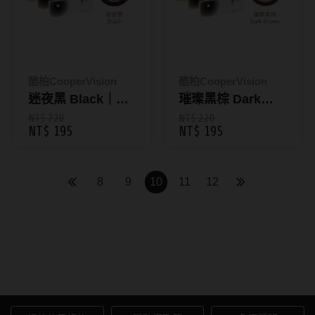
硬式專用藥水
泡沫洗鏡液
酷柏CooperVision
酷柏CooperVision
迷夜黑 Black｜幻
璀璨黑棕 Dark
眸彩色放大日拋10
Brown｜幻眸彩色
NT$ 220
NT$ 220
NT$ 195
NT$ 195
片裝
放大日拋10片裝
8
9
10
11
12
彩色日拋隱形眼鏡｜AIDAI愛
戴線上配送