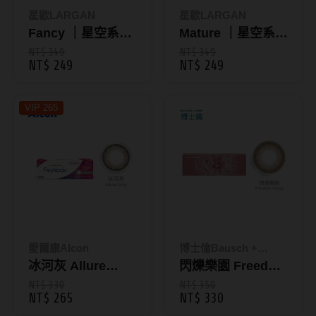
ReVIA蕾美
星歐LARGAN
星歐LARGAN
Fancy ｜星空系列
Mature ｜星空系列
EverColor艾薇卡
彩色日拋10片裝
彩色日拋10片裝
NT$ 349
NT$ 349
NT$ 249
NT$ 249
Pony Pallet魔彩盤
CRYSTE晶瞳
VIP 265
DECORATIVE視妝美
SAMI佐美
PienAge
T-Garden CRUUM
T-Garden FLANMY
愛爾康Alcon
博士倫Bausch +
T-Garden Loveil
冰河灰 Allure
Lomb
閃爍樂園 Freedom
Gray｜小星瞳彩色
Honey｜
NT$ 330
NT$ 350
T-Garden Chu's me
NT$ 265
NT$ 330
日拋10片裝
LACELLE遊樂園