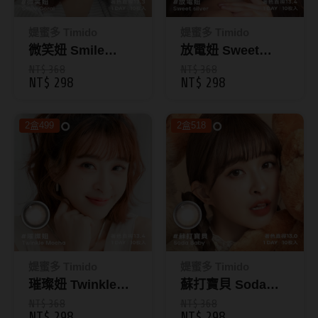
Bausch + Lomb博士倫
13.6mm
Briomoist氧視加
媞蜜多 Timido
媞蜜多 Timido
13.7mm
微笑妞 Smile
放電妞 Sweet
CAMAX加美
13.8mm
Coral｜媞蜜多彩色
Silver｜媞蜜多彩
NT$ 368
NT$ 368
NT$ 298
NT$ 298
CoFANCY可糖
日拋10片裝
色日拋10片裝
13.9mm
CooperVision酷柏
14.0mm以上
2盒499
2盒518
Freshkon菲士康
顏色分類
Hydron海昌
Miacare美若康
棕褐色系
MIZMI水見
灰色系
QUINLIVAN微美瞳
黑色系
媞蜜多 Timido
媞蜜多 Timido
璀璨妞 Twinkle
蘇打寶貝 Soda
Ticon帝康
藍色系
Mocha｜媞蜜多彩
Baby｜媞蜜多彩色
NT$ 368
NT$ 368
綠色系
NT$ 298
NT$ 298