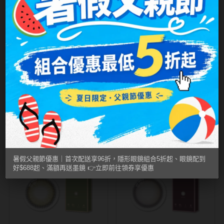
MUSE繆思女神
OPT圓瑞
Pegavision晶碩
Timido媞蜜多
星歐LARGAN
星歐LARGAN
Astral Aura｜星空
Living Coral｜星
Smart Vision睛靈
系列 彩色日拋10片
空系列 彩色日拋10
NT$ 349
NT$ 349
NT$ 249
NT$ 249
WiLLPAIR維樂配
裝
片裝
日本隱眼品牌
暑假父親節優惠｜首次配送享96折，隱形眼鏡組合5折起、眼鏡配到
Secret Candy Magic
好$688起、滿額再送墨鏡 👉立即前往領券享優惠
神秘魔幻糖果
SEED實瞳
Candy Magic魔幻糖果