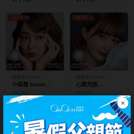
色日拋10片裝
日拋10片裝
台灣隱眼品牌
紫色系
2盒518
2盒518
Anley安儷
粉色系
AKIRA艾綺拉
橘黃色系
AQUAMAX水滋氧
紅色系
ASIA STAR純粹美
eyemoody目荻
媞蜜多 Timido
媞蜜多 Timido
iLens愛能視
小惡魔 Sweet
心跳咒語
KARACON優視達
Devil｜媞蜜多彩色
Heartbeat Charm
NT$ 368
NT$ 368
NT$ 298
NT$ 298
日拋10片裝
｜媞蜜多彩色日拋
×
LARGAN星歐
10片裝
Lens++永暘
MI TESORO蜜緹