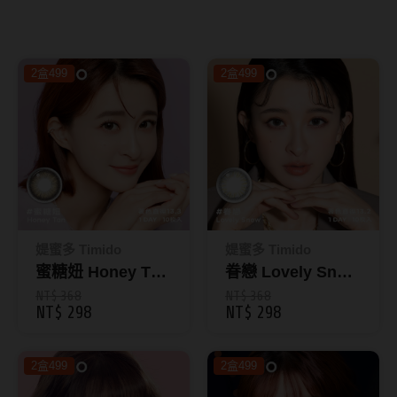
8.8mm
太陽眼鏡
隱眼分類
9.0mm
兒童眼鏡
2盒499
2盒499
矽水膠
薄鋼眼鏡
直徑
透明日拋
戴框型
13.8mm
透明月拋
14.0mm
方框系
彩色日拋
14.1mm
圓框系
彩色月拋
14.2mm
飛行款
媞蜜多 Timido
媞蜜多 Timido
月牙定軸
蜜糖妞 Honey Tan
眷戀 Lovely Snow
14.3mm
眉型款
｜媞蜜多彩色日拋
｜媞蜜多彩色日拋
NT$ 368
NT$ 368
NT$ 298
NT$ 298
鏡片類型
14.4mm
潮流多邊
10片裝
10片裝
球面鏡片
14.5mm
素顏大框
2盒499
2盒499
散光鏡片
14.7mm
高度數小框