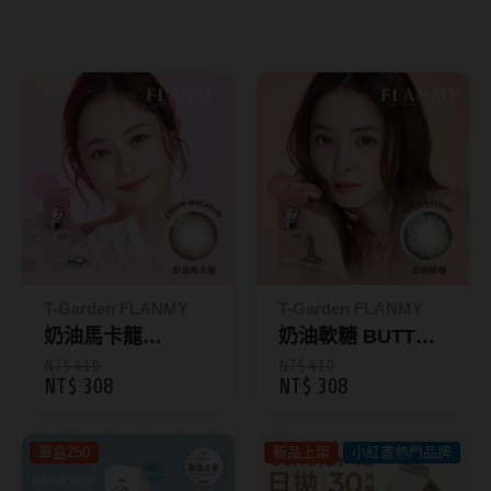
8.8mm
太陽眼鏡
隱眼分類
9.0mm
兒童眼鏡
矽水膠
薄鋼眼鏡
直徑
透明日拋
戴框型
13.8mm
透明月拋
14.0mm
方框系
彩色日拋
14.1mm
圓框系
彩色月拋
14.2mm
飛行款
T-Garden FLANMY
T-Garden FLANMY
月牙定軸
奶油馬卡龍
奶油軟糖 BUTTER
14.3mm
眉型款
CREAM
FUDGE ｜芙蕾迷
NT$ 410
NT$ 410
NT$ 308
NT$ 308
鏡片類型
14.4mm
潮流多邊
MACARON｜芙蕾
彩色日拋10片裝
迷彩色日拋10片裝
球面鏡片
14.5mm
素顏大框
單盒250
新品上架
小紅書熱門品牌
散光鏡片
14.7mm
高度數小框