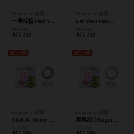
Bausch + Lomb博士倫
13.6mm
Briomoist氧視加
Pegavision晶碩
Pegavision晶碩
13.7mm
一見棕情 Had You
Let Your Hair
CAMAX加美
13.8mm
At Hello｜每盒10
Down 放灰自我｜
NT$ 260
NT$ 260
NT$ 258
NT$ 258
CoFANCY可糖
片裝｜HI BRO 彩
每盒10片裝｜HI
13.9mm
色日拋
BRO 彩色日拋
CooperVision酷柏
14.0mm以上
新品上架
新品上架
Freshkon菲士康
顏色分類
Hydron海昌
Miacare美若康
棕褐色系
MIZMI水見
灰色系
QUINLIVAN微美瞳
黑色系
Pegavision晶碩
Pegavision晶碩
Chill At Home 輕
糖果甜心Sugar
Ticon帝康
藍色系
鬆可可｜每盒10片
High｜每盒10片裝
NT$ 260
NT$ 260
綠色系
NT$ 258
NT$ 258