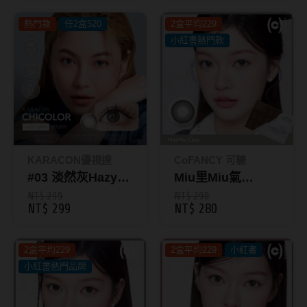
CHICOLOR 38%
CHICOLOR 38%
韓國隱眼品牌
熱門款
彩色日拋10片裝
任2盒520
2盒平均229
彩色日拋10片裝
小紅書熱門款
CLB Color波斯霓彩
CalmeD'or曦迪
IDIFF
LENSME
KARACON優視達
CoFANCY 可糖
oddI's
#03 淡然灰Hazy
Miu里Miu氣
Gray｜KARACON
MiuMiu Club｜彩
NT$ 299
NT$ 290
藥水保養液
NT$ 299
NT$ 280
CHICOLOR 38%
色日拋10片裝
彩色日拋10片裝
隱形眼鏡藥水保養液
2盒平均229
2盒平均229
小紅書
清潔專用
小紅書熱門品牌
隱眼濕潤液