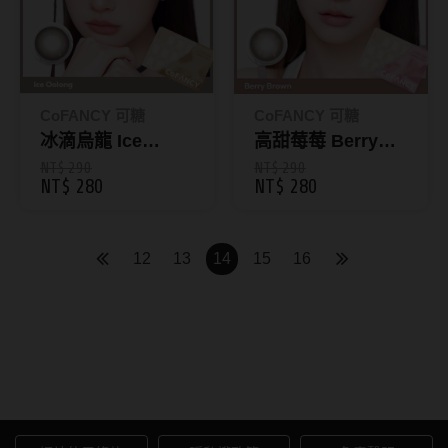
硬式專用藥水
泡沫洗鏡液
CoFANCY 可糖
CoFANCY 可糖
冰滴烏龍 Ice
高甜莓莓 Berry
Oolong｜彩色日拋
Brown｜彩色日拋
NT$ 290
NT$ 290
NT$ 280
NT$ 280
10片裝
10片裝
12
13
14
15
16
球面鏡片隱形眼鏡｜AIDAI愛
戴線上配送