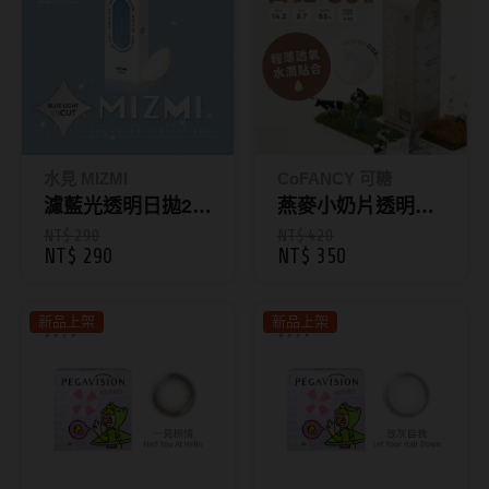
抗藍光鏡片
15.0mm
風鏡
多焦老花鏡片
著色直徑
戴品味
配戴週期
11.9~12.5mm
膠框
水見 MIZMI
CoFANCY 可糖
日拋
12.6~12.9mm
金屬框
濾藍光透明日拋20
燕麥小奶片透明日
片裝
拋30片裝
NT$ 290
NT$ 420
月拋
13.0mm
複合框
NT$ 290
NT$ 350
雙週拋
13.1mm
前掛雙用框
新品上架
新品上架
13.2mm
隱形眼鏡品牌
戴好康
13.3mm
ACUVUE嬌生安視優
期間限定
13.4mm
Alcon愛爾康
眼鏡週邊商品
13.5mm