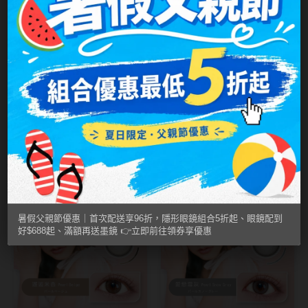
MUSE繆思女神
OPT圓瑞
Pegavision晶碩
Timido媞蜜多
KARACON優視達
KARACON優視達
#15 典雅棕Classic
#17 慵懶灰Vibe
Smart Vision睛靈
Brown｜
Gray｜KARACON
NT$ 299
NT$ 299
NT$ 299
NT$ 299
WiLLPAIR維樂配
KARACON CHIC
CHIC CHIC 55%彩
CHIC 55%彩色日
色日拋10片裝
2盒530
拋10片裝
大直徑
2盒530
大直徑
日本隱眼品牌
暑假父親節優惠｜首次配送享96折，隱形眼鏡組合5折起、眼鏡配到
Secret Candy Magic
好$688起、滿額再送墨鏡 👉立即前往領券享優惠
神秘魔幻糖果
SEED實瞳
Candy Magic魔幻糖果