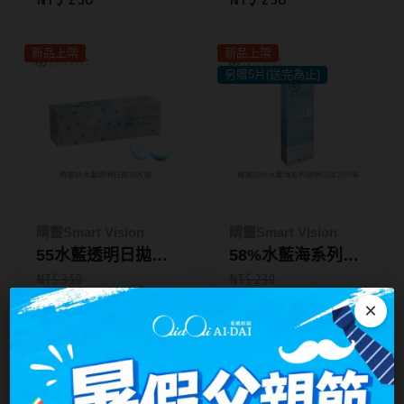
裝｜HI BRO 彩色
｜HI BRO 彩色日
台灣隱眼品牌
日拋
拋
紫色系
新品上架
新品上架
Anley安儷
粉色系
另贈5片(送完為止)
AKIRA艾綺拉
橘黃色系
AQUAMAX水滋氧
紅色系
ASIA STAR純粹美
eyemoody目荻
睛靈Smart Vision
睛靈Smart Vision
iLens愛能視
55水藍透明日拋30
58%水藍海系列透
KARACON優視達
片裝
明日拋20片裝__另
NT$ 350
NT$ 230
NT$ 350
NT$ 210
贈 5片 (贈完為止)
×
LARGAN星歐
Lens++永暘
新品上架
任2盒520
熱門款
任2盒520
MI TESORO蜜緹