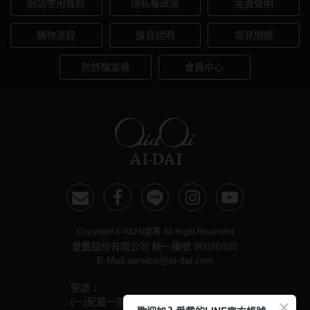
網站使用條款
隱私權政策
免責聲明
購物流程
退貨說明
常見問題
防詐騙宣導
會員中心
Copyright © AIDAI愛戴 All Right Reserved
愛戴股份有限公司 統一編號:90020920
E-Mail:service@ai-dai.com
警語：
(一)配戴一般隱形眼鏡須經眼科醫師驗光配鏡取得處