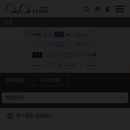
隱眼總覽
含水量
保養液藥水分類
戴品牌
愛戴說文章分類
隱形眼鏡全系列
38%以下含水量
保養液藥水總覽
Prize
愛戴說文章總覽
首頁
彩色隱形眼鏡全系列
41%~54%含水量
清潔用保養液
IV.KK X AIDAI
最新情報
本月組合搭贈
55%以上含水量
濕潤液
KANGOL
品牌故事
妝美堂
硬式專用藥水
NATIVE PERFECT
店家推薦
基弧
T-Garden
泡沫洗淨液
CRUSADE
好評推薦
8.3mm
亞洲安視達
GUGA
眼鏡學堂
送出篩選
價格範圍
8.4mm
優惠活動
特約商店
視力保健
~
8.5mm
最新商品
隱形眼鏡小百科
戴系列
8.6mm
暢銷款式
鏡片類型-球面鏡片
8.7mm
光學眼鏡
福利品