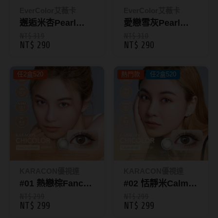
ReVIA蕾美
EverColor艾薇卡
EverColor艾薇卡
邂逅米杏Pearl
愛戀雪灰Pearl
EverColor艾薇卡
Beige｜彩色日拋
Snow Gray｜彩色
NT$ 319
NT$ 310
NT$ 290
NT$ 290
Pony Pallet魔彩盤
10入-EverColor艾
日拋10入-
薇卡Natural
EverColor艾薇卡
CRYSTE晶瞳
任2盒520
熱門款
Natural
任2盒520
DECORATIVE視妝美
SAMI佐美
PienAge
T-Garden CRUUM
T-Garden FLANMY
KARACON優視達
KARACON優視達
T-Garden Loveil
#01 熱戀棕Fancy
#02 恬靜米Calm
Brown｜
Beige｜
NT$ 299
NT$ 299
T-Garden Chu's me
NT$ 299
NT$ 299
KARACON
KARACON