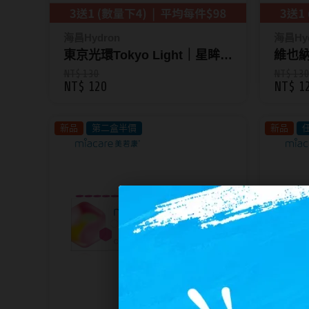
隱眼濕潤液
硬式專用藥水
海昌Hydron
海昌Hy
東京光環Tokyo Light｜星眸彩
維也納棕
泡沫洗鏡液
色月拋1片裝-城市系列
眸彩色
NT$ 130
NT$ 13
NT$ 120
NT$ 1
新品
第二盒半價
新品
任