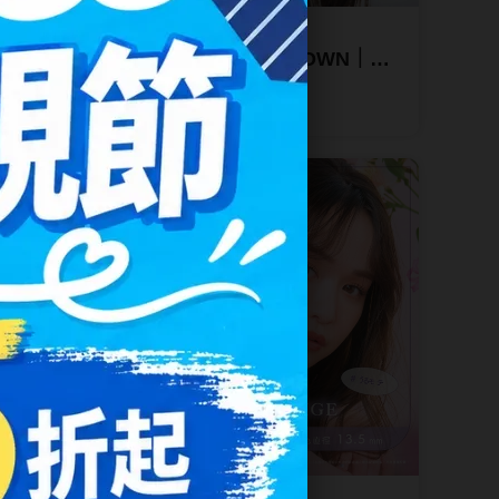
T-Garden Chu's me
WN｜
告白特調 BABY BROWN｜
片裝
Chu's me彩色日拋10片裝
NT$ 410
NT$ 308