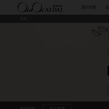
隱形眼鏡
首頁
隱眼總覽
含水量
保養液藥水分類
戴品牌
愛戴說文章分類
隱眼分類
基弧
戴系列
鏡片類型
隱形眼鏡全系列
38%以下含水量
保養液藥水總覽
Prize
愛戴說文章總覽
矽水膠
8.3mm
光學眼鏡
球面鏡片
彩色隱形眼鏡全系列
41%~54%含水量
清潔用保養液
IV.KK X AIDAI
最新情報
透明日拋
8.4mm
太陽眼鏡
散光鏡片
本月組合搭贈
55%以上含水量
濕潤液
KANGOL
品牌故事
透明月拋
8.5mm
兒童眼鏡
抗藍光鏡
妝美堂
硬式專用藥水
NATIVE PERFECT
店家推薦
彩色日拋
8.6mm
薄鋼眼鏡
多焦老花
T-Garden
泡沫洗淨液
CRUSADE
好評推薦
彩色月拋
8.7mm
亞洲安視達
GUGA
眼鏡學堂
月牙定軸
8.8mm
優惠活動
特約商店
視力保健
9.0mm
最新商品
隱形眼鏡小百科
送出篩選
價格範圍