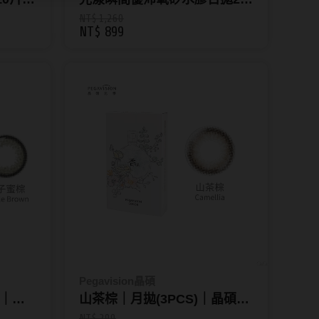
片裝(兩盒組) _另贈10片
NT$ 1,260
NT$ 899
Pegavision晶碩
n｜綻
山茶棕｜月拋(3PCS)｜晶碩
裝_迷
KAORI香水系列 Camellia
NT$ 299