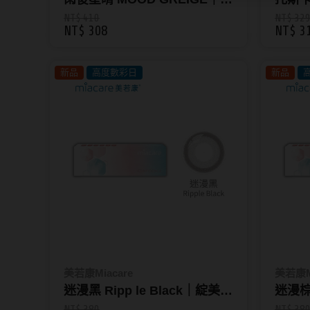
Chu's me彩色日拋10片裝
片裝_
NT$ 410
NT$ 32
NT$ 308
NT$ 3
新品
高度數彩日
新品
美若康Miacare
美若康Mi
迷漫黑 Ripp le Black｜綻美矽
迷漫棕 
水膠彩色日拋10片裝_迷漫系
水膠彩
NT$ 380
NT$ 38