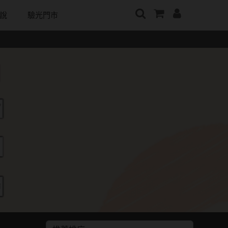
說
驗光門市
牌
日本隱眼品牌
顏色分類
戴好康
韓國隱眼品牌
m
Secret Candy Magic
棕褐色系
期間限定
CLB Color波斯霓彩
神秘魔幻糖果
m
灰色系
眼鏡週邊商品
CalmeD'or曦迪
SEED實瞳
水滋氧
黑色系
IDIFF
Candy Magic魔幻糖果
純粹美
藍色系
LENSME
ReVIA蕾美
荻
綠色系
oddI's
EverColor艾薇卡
紫色系
Pony Pallet魔彩盤
優視達
粉色系
CRYSTE晶瞳
橘黃色系
DECORATIVE視妝美