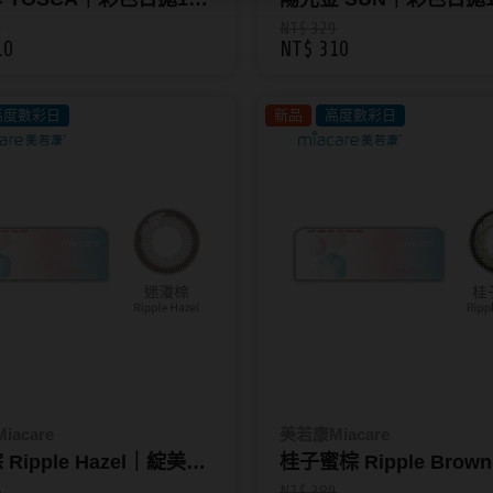
昆凌Maison
_昆凌Maison
9
NT$ 329
10
NT$ 310
高度數彩日
新品
高度數彩日
acare
美若康Miacare
Ripple Hazel｜綻美矽
桂子蜜棕 Ripple Brow
色日拋10片裝_迷漫系
美矽水膠彩色日拋10片
0
NT$ 380