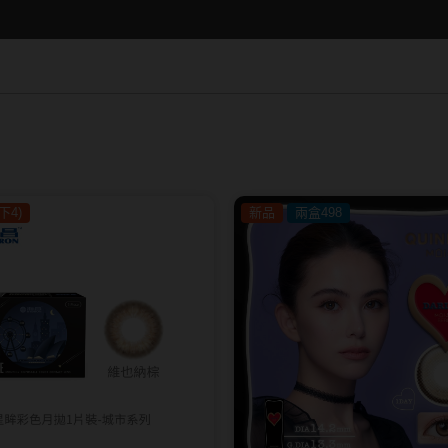
15.0mm
Hydron海昌
Lens++永暘
13.6mm
Miacare美若康
MI TESORO
13.7mm
~
MIZMI水見
MUSE繆思女
13.8mm
QUINLIVAN微美瞳
OPT圓瑞
13.9mm
Ticon帝康
Pegavision晶
14.0mm以上
Timido媞蜜多
下4)
新品
兩盒498
Smart Visio
WiLLPAIR維