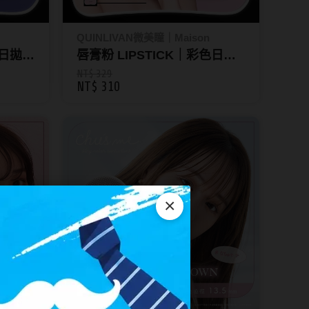
QUINLIVAN微美瞳｜Maison
色日拋
唇膏粉 LIPSTICK｜彩色日拋
10片裝_昆凌Maison
NT$ 329
NT$ 310
×