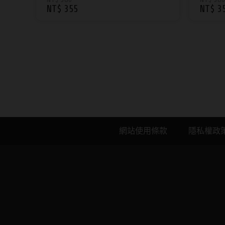
NT$ 355
NT$ 3
列
列
隱形眼鏡品牌｜AIDAI愛戴線
網站使用條款
隱私權政