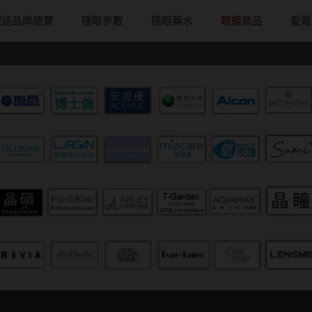
配送品牌總覽
隱眼參數
隱眼藥水
眼鏡商品
愛戴
配戴週期
直徑
戴框型
隱形眼鏡品牌
台灣隱眼品
著色直徑
戴品味
日拋
13.8mm
方框系
ACUVUE嬌生安視優
Anley安儷
11.9~12.5m
膠框
月拋
14.0mm
圓框系
Alcon愛爾康
AKIRA艾綺拉
12.6~12.9m
金屬框
片
雙週拋
14.1mm
飛行款
Bausch + Lomb博士倫
AQUAMAX
13.0mm
複合框
鏡片
14.2mm
眉型款
Briomoist氧視加
ASIA STAR
13.1mm
前掛雙用框
14.3mm
潮流多邊
CAMAX加美
eyemoody目
13.2mm
14.4mm
素顏大框
CoFANCY可糖
iLens愛能視
13.3mm
14.5mm
高度數小框
CooperVision酷柏
KARACON
13.4mm
14.7mm
風鏡
Freshkon菲士康
LARGAN星歐
13.5mm