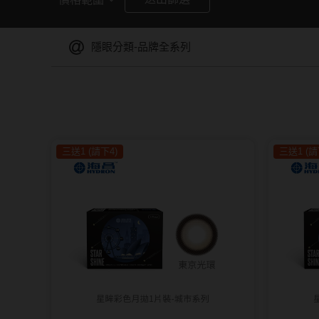
暢銷款式
福利品
隱眼分類-品牌全系列
三送1 (請下4)
三送1 (請
藥水保養液
隱形眼鏡藥水保養液
清潔專用