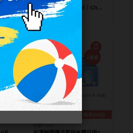
T-Garden Chu's me
IGE｜
花漾戀人 LILY BEIGE｜Chu's
片裝
me彩色日拋10片裝
NT$ 410
NT$ 308
2盒
加碼贈10片
帝康Ticon
10片裝
光漾瞬間優沛氧矽水膠日拋20