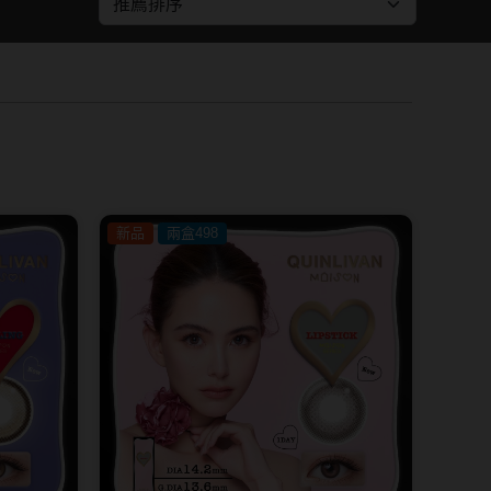
紅色系
SAMI佐美
蜜緹
PienAge
神
T-Garden CRUUM
T-Garden FLANMY
碩
T-Garden Loveil
新品
兩盒498
T-Garden Chu's me
n睛靈
樂配