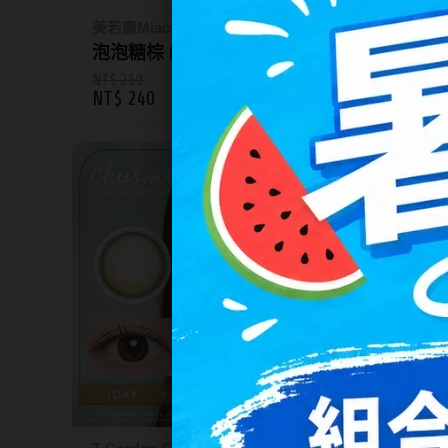
美若康Miacare
美若康Mi
泡泡糖棕 Bubblegum Hazel
雷根糖灰
｜綻美矽水膠糖果系列彩色月
美矽
NT$ 250
NT$ 25
NT$ 240
NT$ 2
拋1片裝
裝