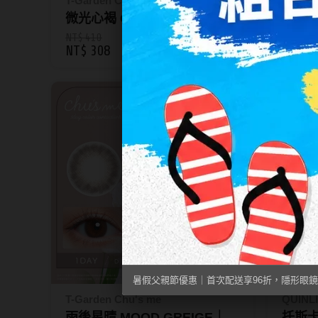
T-Garden Chu's me
T-Gard
微光心褐 GLOSS BROWN｜
手沖日
Chu's me彩色日拋10片裝
Chu
NT$ 410
NT$ 41
NT$ 308
NT$ 3
新品
兩
暑假父親節優惠｜首次配送享96折，隱形眼鏡
T-Garden Chu's me
QUINL
雨後星晴 MOOD GREIGE｜
托斯卡