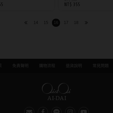
55
NT$ 355
漫系列
14
15
16
17
18
上配送
策
免責聲明
購物流程
退貨說明
常見問題