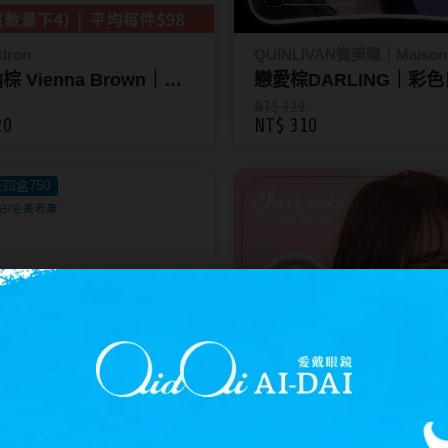
dron
QUINLIVAN微美瞳｜Maison
 Vienna Brown｜星
戀愛棕DARLING｜彩
月拋1片裝-城市系列
10片裝_昆凌Maison
0
NT$ 329
20
NT$ 310
四盒750