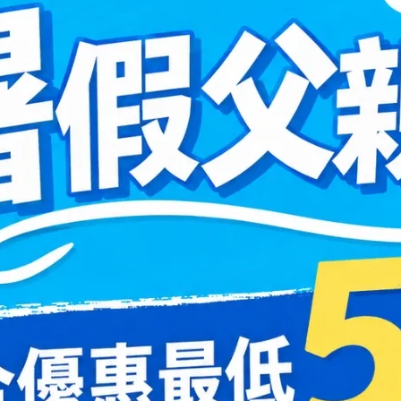
acare
T-Garden Chu's me
 Jellybean Gray｜綻
粉紅香檳PEACH BRO
水膠糖果系列彩色月拋1片
Chu's me彩色日拋10
0
NT$ 410
40
NT$ 308