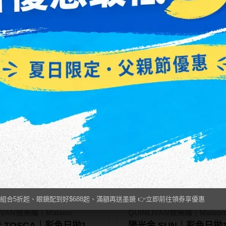
en Chu's me
T-Garden Chu's me
光 MOIST BROWN｜
蜜糖水果酒 HONEY BE
's me彩色日拋10片裝
Chu's me彩色日拋10
0
NT$ 410
08
NT$ 308
盒498
新品
兩盒498
組合5折起、眼鏡配到好$688起、滿額再送墨鏡 👉立即前往領券享優惠
IVAN微美瞳｜Maison
QUINLIVAN微美瞳｜Maison
 TOSCA｜彩色日拋10
陽光金 SUN｜彩色日拋