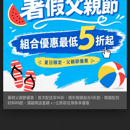
MUSE繆思女神
OPT圓瑞
Pegavision晶碩
Timido媞蜜多
Prize
Prize
極簡多邊薄鋼細緻
德系薄鋼飛行雙槓
Smart Vision睛靈
鏡框
半框鏡架
NT$ 2,880
NT$ 2,880
NT$ 2,880
NT$ 2,880
WiLLPAIR維樂配
日本隱眼品牌
Secret Candy Magic
暑假父親節優惠｜首次配送享96折，隱形眼鏡組合5折起、眼鏡配到
神秘魔幻糖果
好$688起、滿額再送墨鏡 👉立即前往領券享優惠
SEED實瞳
Candy Magic魔幻糖果