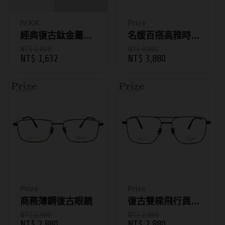
Bausch + Lomb博士倫
13.6mm
Briomoist氧視加
IV.KK
Prize
13.7mm
經典復古鈦金屬微
名媛百搭高雅時尚
CAMAX加美
13.8mm
圓框眼鏡 T828
墨鏡
NT$ 2,800
NT$ 3,880
NT$ 1,632
NT$ 3,880
CoFANCY可糖
13.9mm
CooperVision酷柏
14.0mm以上
Freshkon菲士康
顏色分類
Hydron海昌
Miacare美若康
棕褐色系
MIZMI水見
灰色系
QUINLIVAN微美瞳
黑色系
Prize
Prize
商務薄鋼復古眼鏡
復古雙樑飛行員眼
Ticon帝康
藍色系
鏡
NT$ 2,880
NT$ 2,880
綠色系
NT$ 2,880
NT$ 2,880