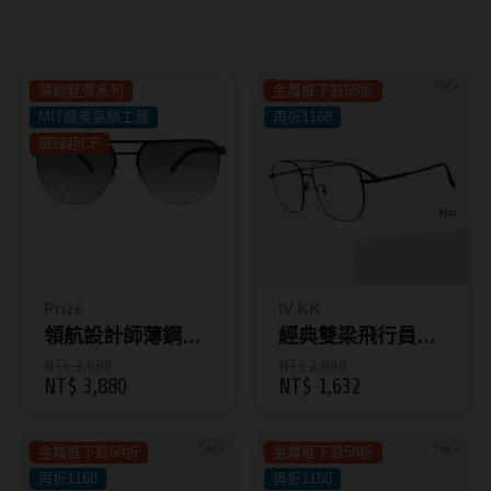
8.8mm
太陽眼鏡
隱眼分類
9.0mm
兒童眼鏡
薄鋼輕彈系列
金屬框下殺58折
矽水膠
薄鋼眼鏡
MIT媲美高精工藝
再折1168
直徑
透明日拋
價錢超CP
戴框型
13.8mm
透明月拋
14.0mm
方框系
彩色日拋
14.1mm
圓框系
彩色月拋
14.2mm
飛行款
Prize
IV.KK
月牙定軸
領航設計師薄鋼太
經典雙梁飛行員復
14.3mm
眉型款
陽眼鏡
古鈦框 T811
NT$ 3,880
NT$ 2,800
NT$ 3,880
NT$ 1,632
鏡片類型
14.4mm
潮流多邊
球面鏡片
14.5mm
素顏大框
金屬框下殺58折
金屬框下殺58折
再折1168
再折1168
散光鏡片
14.7mm
高度數小框