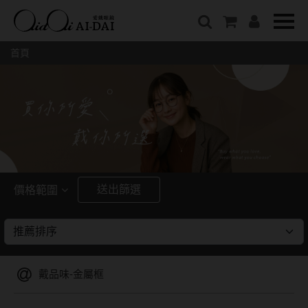
隱眼總覽
含水量
保養液藥水分類
戴品牌
愛戴說文章分類
隱形眼鏡全系列
38%以下含水量
保養液藥水總覽
Prize
愛戴說文章總覽
首頁
彩色隱形眼鏡全系列
41%~54%含水量
清潔用保養液
IV.KK X AIDAI
最新情報
本月組合搭贈
55%以上含水量
濕潤液
KANGOL
品牌故事
妝美堂
硬式專用藥水
NATIVE PERFECT
店家推薦
基弧
T-Garden
泡沫洗淨液
CRUSADE
好評推薦
8.3mm
亞洲安視達
GUGA
眼鏡學堂
送出篩選
價格範圍
8.4mm
優惠活動
特約商店
視力保健
~
8.5mm
最新商品
隱形眼鏡小百科
戴系列
8.6mm
暢銷款式
戴品味-金屬框
8.7mm
光學眼鏡
福利品