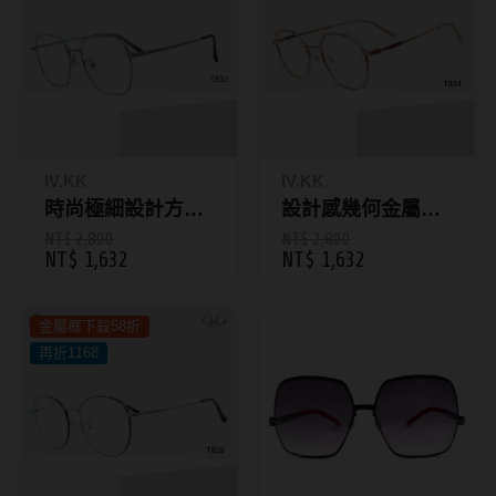
抗藍光鏡片
15.0mm
風鏡
多焦老花鏡片
著色直徑
戴品味
配戴週期
11.9~12.5mm
膠框
IV.KK
IV.KK
日拋
12.6~12.9mm
金屬框
時尚極細設計方框
設計感幾何金屬鈦
眼鏡 T833
框 T834
NT$ 2,800
NT$ 2,800
月拋
13.0mm
複合框
NT$ 1,632
NT$ 1,632
雙週拋
13.1mm
前掛雙用框
金屬框下殺58折
13.2mm
再折1168
隱形眼鏡品牌
戴好康
13.3mm
ACUVUE嬌生安視優
期間限定
13.4mm
Alcon愛爾康
眼鏡週邊商品
13.5mm