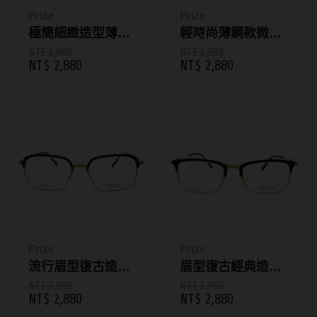
ReVIA蕾美
Prize
Prize
極簡細緻造型薄鋼
輕時尚薄鋼款微圓
EverColor艾薇卡
鏡框
框眼鏡
NT$ 2,880
NT$ 2,880
NT$ 2,880
NT$ 2,880
Pony Pallet魔彩盤
CRYSTE晶瞳
DECORATIVE視妝美
SAMI佐美
PienAge
T-Garden CRUUM
T-Garden FLANMY
Prize
Prize
T-Garden Loveil
流行眉型復古造型
眉型復古經典造型
眼鏡
眼鏡
NT$ 2,880
NT$ 2,880
T-Garden Chu's me
NT$ 2,880
NT$ 2,880