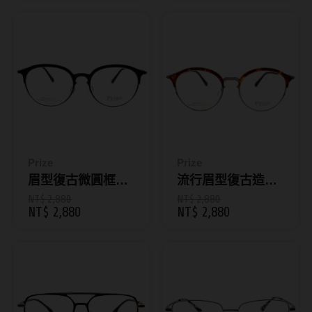
韓國隱眼品牌
CLB Color波斯霓彩
CalmeD'or曦迪
IDIFF
LENSME
Prize
Prize
oddI's
眉型復古微圓框造
流行眉型復古造型
型眼鏡｜尺寸
眼鏡 ｜尺寸50□18-
NT$ 2,880
NT$ 2,880
藥水保養液
NT$ 2,880
NT$ 2,880
52□18-135
135
隱形眼鏡藥水保養液
清潔專用
隱眼濕潤液