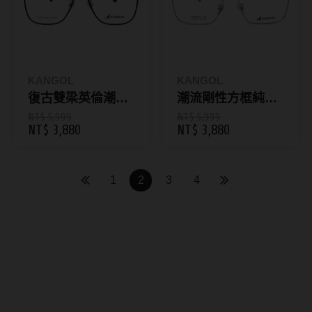
硬式專用藥水
泡沫洗鏡液
KANGOL
KANGOL
復古雙梁英倫潮男
潮流剛性方框純鈦
眼鏡｜尺寸54□15-
眼鏡｜尺寸54□16-
NT$ 5,999
NT$ 5,999
NT$ 3,880
NT$ 3,880
145
148
1
2
3
4
金屬框眼鏡｜AIDAI愛戴線上
配鏡｜日本高碳鋼展現細緻品
味