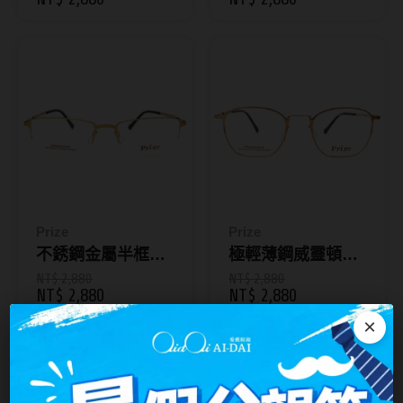
台灣隱眼品牌
紫色系
Anley安儷
粉色系
AKIRA艾綺拉
橘黃色系
AQUAMAX水滋氧
紅色系
ASIA STAR純粹美
eyemoody目荻
Prize
Prize
iLens愛能視
不銹鋼金屬半框輕
極輕薄鋼威靈頓流
KARACON優視達
量舒適框
行鏡框
NT$ 2,880
NT$ 2,880
NT$ 2,880
NT$ 2,880
LARGAN星歐
×
Lens++永暘
MI TESORO蜜緹