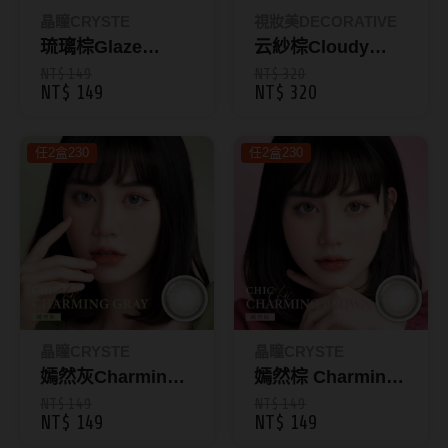
ReVIA蕾美
晶瞳CRYSTE
視妝美DECORATIVE
琉璃棕Glaze
云紗棕Cloudy
EverColor艾薇卡
Brown｜ JEWEL
Brown｜GLOW彩
NT$ 149
NT$ 320
NT$ 149
NT$ 320
Pony Pallet魔彩盤
月拋1入
色日拋10入
CRYSTE晶瞳
任2盒230
任2盒230
DECORATIVE視妝美
SAMI佐美
PienAge
T-Garden CRUUM
T-Garden FLANMY
晶瞳CRYSTE
晶瞳CRYSTE
T-Garden Loveil
嫣然灰Charming
嫣然棕 Charming
Gray｜CHIC月拋1
Brown｜CHIC月拋
NT$ 149
NT$ 149
T-Garden Chu's me
NT$ 149
NT$ 149
入
1入