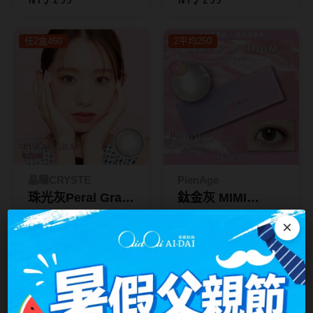
10入
台灣隱眼品牌
紫色系
任2盒460
2平均250
Anley安儷
粉色系
AKIRA艾綺拉
橘黃色系
AQUAMAX水滋氧
紅色系
ASIA STAR純粹美
eyemoody目荻
晶瞳CRYSTE
PienAge
iLens愛能視
珠光灰Peral Gray
鈦金灰 MIMI
KARACON優視達
｜JEWEL彩色日拋
PLATINUM｜彩色
NT$ 320
NT$ 360
×
NT$ 320
NT$ 360
10入
日拋10入
LARGAN星歐
mimigemme
Lens++永暘
2平均250
任2盒460
MI TESORO蜜緹