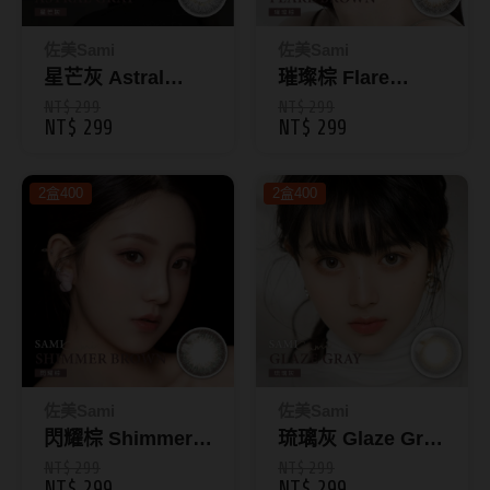
Bausch + Lomb博士倫
13.6mm
Briomoist氧視加
佐美Sami
佐美Sami
13.7mm
星芒灰 Astral
璀璨棕 Flare
CAMAX加美
13.8mm
Gray｜彩色日拋10
Brown｜彩色日拋
NT$ 299
NT$ 299
NT$ 299
NT$ 299
CoFANCY可糖
入
10入
13.9mm
CooperVision酷柏
14.0mm以上
2盒400
2盒400
Freshkon菲士康
顏色分類
Hydron海昌
Miacare美若康
棕褐色系
MIZMI水見
灰色系
QUINLIVAN微美瞳
黑色系
佐美Sami
佐美Sami
閃耀棕 Shimmer
琉璃灰 Glaze Gray
Ticon帝康
藍色系
Brown｜彩色日拋
｜彩色日拋10入
NT$ 299
NT$ 299
綠色系
NT$ 299
NT$ 299