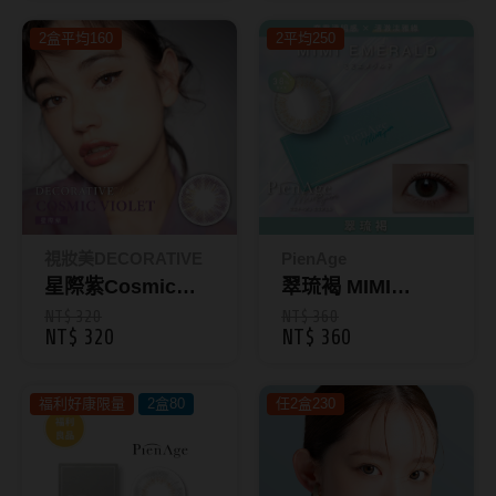
韓國隱眼品牌
2盒平均160
2平均250
CLB Color波斯霓彩
CalmeD'or曦迪
IDIFF
LENSME
視妝美DECORATIVE
PienAge
oddI's
星際紫Cosmic
翠琉褐 MIMI
Violet｜GLOW彩
EMERALD｜彩色
NT$ 320
NT$ 360
藥水保養液
NT$ 320
NT$ 360
色日拋10入
日拋10入
mimigemme
隱形眼鏡藥水保養液
福利好康限量
2盒80
任2盒230
清潔專用
隱眼濕潤液