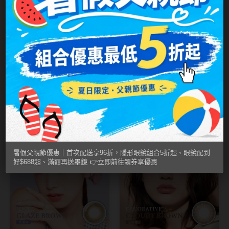
MUSE繆思女神
OPT圓瑞
Pegavision晶碩
Timido媞蜜多
PienAge
晶瞳CRYSTE
玳瑁棕 MIMI
橙榴棕Garnet
Smart Vision睛靈
AMBER｜彩色日
Brown｜JEWEL彩
NT$ 360
NT$ 320
NT$ 360
NT$ 320
WiLLPAIR維樂配
拋10入
色日拋10入
mimigemme
任2盒230
2盒平均160
日本隱眼品牌
暑假父親節優惠｜首次配送享96折，隱形眼鏡組合5折起、眼鏡配到
好$688起、滿額再送墨鏡 👉立即前往領券享優惠
Secret Candy Magic
神秘魔幻糖果
SEED實瞳
Candy Magic魔幻糖果