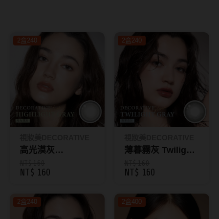
8.8mm
太陽眼鏡
隱眼分類
9.0mm
兒童眼鏡
2盒240
2盒240
矽水膠
薄鋼眼鏡
直徑
透明日拋
戴框型
13.8mm
透明月拋
14.0mm
方框系
彩色日拋
14.1mm
圓框系
彩色月拋
14.2mm
飛行款
視妝美DECORATIVE
視妝美DECORATIVE
月牙定軸
高光漠灰
薄暮霧灰 Twilight
14.3mm
眉型款
Highlight Gray｜
Gray ｜GLOW彩
NT$ 160
NT$ 160
NT$ 160
NT$ 160
鏡片類型
14.4mm
潮流多邊
GLOW彩色月拋1
色月拋1入
入
球面鏡片
14.5mm
素顏大框
2盒240
2盒400
散光鏡片
14.7mm
高度數小框