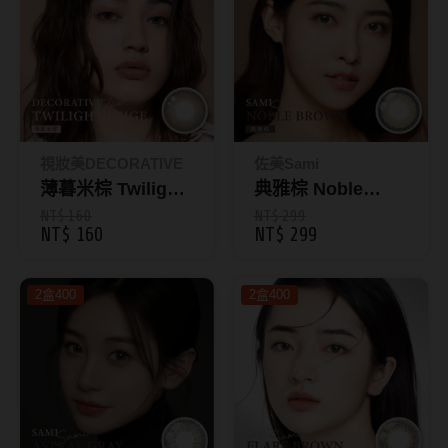
抗藍光鏡片
15.0mm
風鏡
多焦老花鏡片
著色直徑
戴品味
配戴週期
11.9~12.5mm
膠框
視妝美DECORATIVE
佐美Sami
日拋
12.6~12.9mm
金屬框
薄暮米棕 Twilight
典雅棕 Noble
Beige｜GLOW彩
Brown｜彩色日拋
NT$ 160
NT$ 299
月拋
13.0mm
複合框
NT$ 160
NT$ 299
色月拋1入
10入
雙週拋
13.1mm
前掛雙用框
2盒400
2盒400
13.2mm
隱形眼鏡品牌
戴好康
13.3mm
ACUVUE嬌生安視優
期間限定
13.4mm
Alcon愛爾康
眼鏡週邊商品
13.5mm