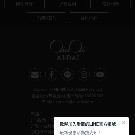
購物流程
退貨說明
常見問題
防詐騙宣導
會員中心
Copyright © AIDAI愛戴 All Right Reserved
愛戴股份有限公司 統一編號:90020920
E-Mail:service@ai-dai.com
警語：
(一)配戴一般隱形眼鏡須經眼科醫師驗光配鏡取得處
歡迎加入愛戴的LINE官方帳號
方箋，或經驗光人員驗光配鏡取得配鏡單，並定期接
最新優惠活動搶先知！
受眼科醫師追蹤檢查。