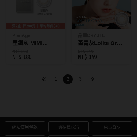
硬式專用藥水
泡沫洗鏡液
PienAge
晶瞳CRYSTE
星鑽灰 MIMI
堇青灰Lolite Gray
DIAMOND｜彩色
｜ JEWEL月拋1入
NT$ 180
NT$ 149
NT$ 180
NT$ 149
月拋1入
mimigemme_限量
供應 [最短效期
1
2
3
2026.09]_無法售服
及退換貨
妝美堂隱形眼鏡
網站使用條款
隱私權政策
免責聲明