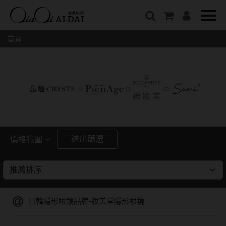
隱眼總覽
含水量
保養液藥水分類
戴品牌
愛戴說文章分類
隱形眼鏡全系列
38%以下含水量
保養液藥水總覽
Prize
愛戴說文章總覽
首頁
彩色隱形眼鏡全系列
41%~54%含水量
清潔用保養液
IV.KK X AIDAI
最新情報
本月組合搭贈
55%以上含水量
濕潤液
KANGOL
品牌故事
妝美堂
硬式專用藥水
NATIVE PERFECT
店家推薦
基弧
T-Garden
泡沫洗淨液
CRUSADE
好評推薦
8.3mm
亞洲安視達
GUGA
眼鏡學堂
送出篩選
價格範圍
8.4mm
優惠活動
特約商店
視力保健
~
8.5mm
最新商品
隱形眼鏡小百科
戴系列
8.6mm
暢銷款式
日韓隱形眼鏡品牌-妝美堂隱形眼鏡
8.7mm
光學眼鏡
福利品