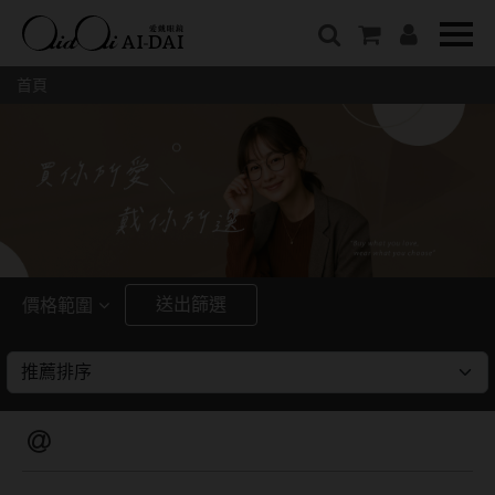
隱眼總覽
含水量
保養液藥水分類
戴品牌
愛戴說文章分類
隱形眼鏡全系列
38%以下含水量
保養液藥水總覽
Prize
愛戴說文章總覽
首頁
彩色隱形眼鏡全系列
41%~54%含水量
清潔用保養液
IV.KK X AIDAI
最新情報
本月組合搭贈
55%以上含水量
濕潤液
KANGOL
品牌故事
妝美堂
硬式專用藥水
NATIVE PERFECT
店家推薦
基弧
T-Garden
泡沫洗淨液
CRUSADE
好評推薦
8.3mm
亞洲安視達
GUGA
眼鏡學堂
送出篩選
價格範圍
8.4mm
優惠活動
特約商店
視力保健
~
8.5mm
最新商品
隱形眼鏡小百科
戴系列
8.6mm
暢銷款式
8.7mm
光學眼鏡
福利品