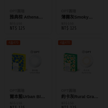
Bausch + Lomb博士倫
13.6mm
Briomoist氧視加
OPT圓瑞
OPT圓瑞
13.7mm
雅典棕 Athena
薄霧灰Smoky
CAMAX加美
13.8mm
Citron｜綺想世界
Azure｜旅行日記
NT$ 150
NT$ 150
NT$ 125
NT$ 125
CoFANCY可糖
彩色月拋1片裝
彩色月拋1片裝
13.9mm
CooperVision酷柏
14.0mm以上
4盒470
4盒470
Freshkon菲士康
顏色分類
Hydron海昌
Miacare美若康
棕褐色系
MIZMI水見
灰色系
QUINLIVAN微美瞳
黑色系
OPT圓瑞
OPT圓瑞
爾本藍Urban Blue
約卡灰Rural Gray
Ticon帝康
藍色系
｜旅行日記彩色月
｜旅行日記彩色月
NT$ 150
NT$ 150
綠色系
NT$ 125
NT$ 125