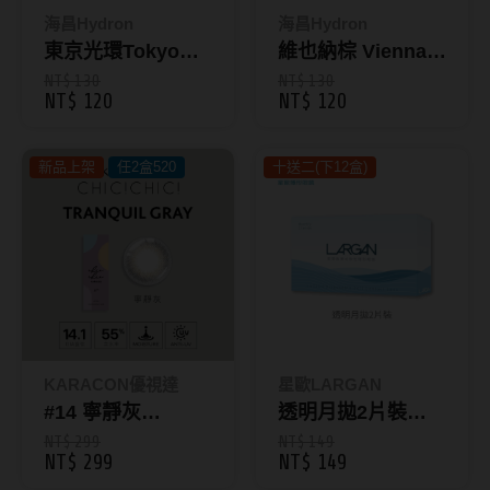
ReVIA蕾美
海昌Hydron
海昌Hydron
東京光環Tokyo
維也納棕 Vienna
EverColor艾薇卡
Light｜星眸彩色月
Brown｜星眸彩色
NT$ 130
NT$ 130
NT$ 120
NT$ 120
Pony Pallet魔彩盤
拋1片裝-城市系列
月拋1片裝-城市系
列
CRYSTE晶瞳
新品上架
任2盒520
十送二(下12盒)
DECORATIVE視妝美
SAMI佐美
PienAge
T-Garden CRUUM
T-Garden FLANMY
KARACON優視達
星歐LARGAN
T-Garden Loveil
#14 寧靜灰
透明月拋2片裝
Tranquil Gray｜
_LARGAN
NT$ 299
NT$ 149
T-Garden Chu's me
NT$ 299
NT$ 149
KARACON CHIC