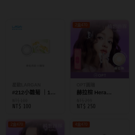
8.8mm
太陽眼鏡
隱眼分類
9.0mm
兒童眼鏡
2盒470
矽水膠
薄鋼眼鏡
直徑
透明日拋
戴框型
13.8mm
透明月拋
14.0mm
方框系
彩色日拋
14.1mm
圓框系
彩色月拋
14.2mm
飛行款
星歐LARGAN
OPT圓瑞
月牙定軸
#212小雛菊 ｜1片
赫拉棕 Hera
14.3mm
眉型款
裝彩色月拋-香氛系
Brown｜綺想世界
NT$ 100
NT$ 299
NT$ 100
NT$ 250
鏡片類型
14.4mm
潮流多邊
列
彩色日拋10片裝
球面鏡片
14.5mm
素顏大框
2盒470
4盒470
散光鏡片
14.7mm
高度數小框