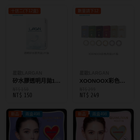
CHIC 55%彩色日
韓國隱眼品牌
十送二(下12盒)
拋10片裝
數量請下12
CLB Color波斯霓彩
CalmeD'or曦迪
IDIFF
LENSME
星歐LARGAN
星歐LARGAN
oddI's
矽水膠透明月拋1片
XOONOOX彩色月
裝_LARGAN
拋｜1片裝 六色款
NT$ 150
NT$ 299
藥水保養液
NT$ 150
NT$ 249
[藥妝系列]
隱形眼鏡藥水保養液
新品
兩盒498
新品
兩盒498
清潔專用
隱眼濕潤液