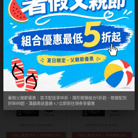
MUSE繆思女神
OPT圓瑞
Pegavision晶碩
Timido媞蜜多
OPT圓瑞
iLens愛能視
塩雪白露 Dew
豔陽橘Sunny
Smart Vision睛靈
Gray｜日日茶旅彩
Orange｜晴雨系列
NT$ 299
NT$ 310
NT$ 250
NT$ 250
WiLLPAIR維樂配
色日拋10片裝
彩色日拋10片裝
(效期2026/09月以
三送1 數量請下4
三送1 數量請下4
上)
日本隱眼品牌
暑假父親節優惠｜首次配送享96折，隱形眼鏡組合5折起、眼鏡配到
Secret Candy Magic
好$688起、滿額再送墨鏡 👉立即前往領券享優惠
神秘魔幻糖果
SEED實瞳
Candy Magic魔幻糖果