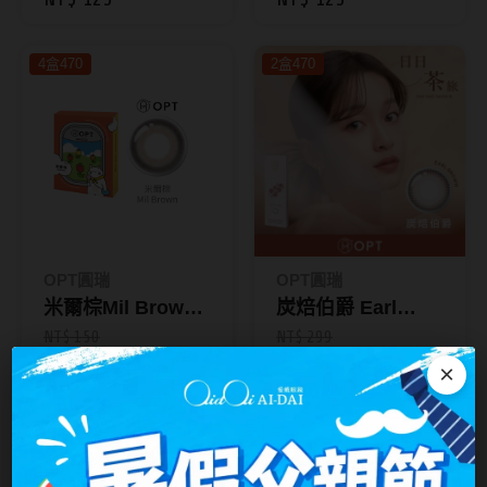
拋1片裝
拋1片裝
台灣隱眼品牌
紫色系
4盒470
2盒470
Anley安儷
粉色系
AKIRA艾綺拉
橘黃色系
AQUAMAX水滋氧
紅色系
ASIA STAR純粹美
eyemoody目荻
OPT圓瑞
OPT圓瑞
iLens愛能視
米爾棕Mil Brown
炭焙伯爵 Earl
KARACON優視達
｜旅行日記彩色月
Brown｜日日茶旅
NT$ 150
NT$ 299
NT$ 125
NT$ 250
拋1片裝
彩色日拋10片裝
×
LARGAN星歐
Lens++永暘
2盒470
三送三再折30
數量下6
MI TESORO蜜緹