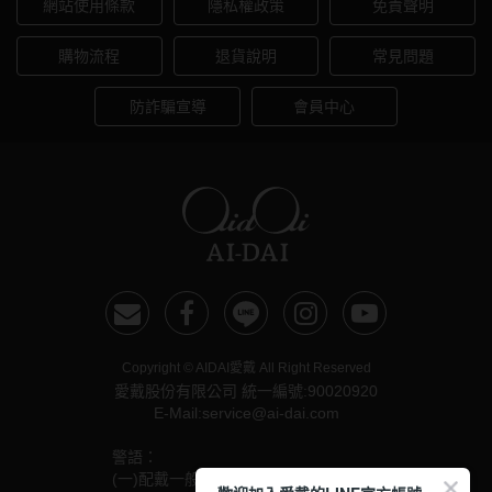
網站使用條款
隱私權政策
免責聲明
購物流程
退貨說明
常見問題
防詐騙宣導
會員中心
Copyright © AIDAI愛戴 All Right Reserved
愛戴股份有限公司 統一編號:90020920
E-Mail:service@ai-dai.com
警語：
(一)配戴一般隱形眼鏡須經眼科醫師驗光配鏡取得處