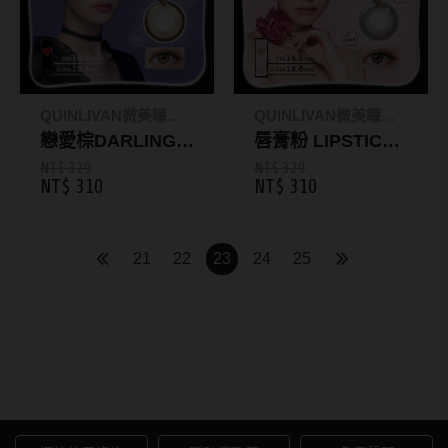
硬式專用藥水
泡沫洗鏡液
QUINLIVAN微美瞳｜
QUINLIVAN微美瞳｜
Maison
戀愛棕DARLING｜
Maison
唇膏粉 LIPSTICK
彩色日拋10片裝_
｜彩色日拋10片裝
NT$ 329
NT$ 329
NT$ 310
NT$ 310
昆凌Maison
_昆凌Maison
21
22
23
24
25
AIDAI 愛戴｜隱形眼鏡與線上
配鏡首選品牌