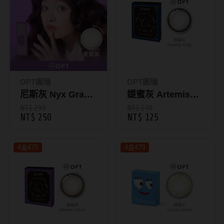
抗藍光鏡片
15.0mm
風鏡
多焦老花鏡片
著色直徑
戴品味
配戴週期
11.9~12.5mm
膠框
OPT圓瑞
OPT圓瑞
日拋
12.6~12.9mm
金屬框
尼斯灰 Nyx Gray
媞蜜灰 Artemis
｜綺想世界彩色日
Gray｜綺想世界彩
NT$ 299
NT$ 150
月拋
13.0mm
複合框
NT$ 250
NT$ 125
拋10片裝
色月拋1片裝
雙週拋
13.1mm
前掛雙用框
4盒470
4盒470
13.2mm
隱形眼鏡品牌
戴好康
13.3mm
ACUVUE嬌生安視優
期間限定
13.4mm
Alcon愛爾康
眼鏡週邊商品
13.5mm