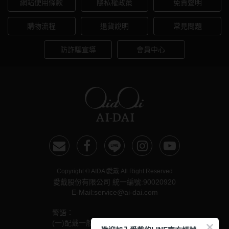
網站使用條款
隱私權政策
免責聲明
購物流程
退貨說明
常見問題
防詐騙宣導
會員中心
Copyright © AIDAI愛戴 All Right Reserved
愛戴股份有限公司 統一編號:90020920
E-Mail:service@ai-dai.com
警語：
(一)配戴一般隱形眼鏡須經眼科醫師驗光配鏡取得處