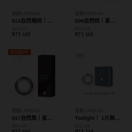
Bausch + Lomb博士倫
13.6mm
Briomoist氧視加
星歐LARGAN
星歐LARGAN
13.7mm
513自然褐棕｜星
509自然棕｜星歐
CAMAX加美
13.8mm
歐自然系列彩色日
自然系列彩色日拋
NT$ 470
NT$ 470
NT$ 460
NT$ 460
CoFANCY可糖
拋_30片裝_新包裝
_30片裝_新包裝
13.9mm
CooperVision酷柏
14.0mm以上
新包裝30P
Freshkon菲士康
顏色分類
Hydron海昌
Miacare美若康
棕褐色系
MIZMI水見
灰色系
QUINLIVAN微美瞳
黑色系
星歐LARGAN
星歐LARGAN
517自然黑｜星歐
Twilight｜ 1片裝彩
Ticon帝康
藍色系
自然系列彩色日拋
色月拋 星空系列
NT$ 470
NT$ 199
綠色系
NT$ 460
NT$ 149