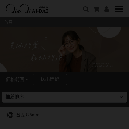
隱眼總覽
含水量
保養液藥水分類
戴品牌
愛戴說文章分類
隱形眼鏡全系列
38%以下含水量
保養液藥水總覽
Prize
愛戴說文章總覽
首頁
彩色隱形眼鏡全系列
41%~54%含水量
清潔用保養液
IV.KK X AIDAI
最新情報
本月組合搭贈
55%以上含水量
濕潤液
KANGOL
品牌故事
妝美堂
硬式專用藥水
NATIVE PERFECT
店家推薦
基弧
T-Garden
泡沫洗淨液
CRUSADE
好評推薦
8.3mm
亞洲安視達
GUGA
眼鏡學堂
送出篩選
價格範圍
8.4mm
優惠活動
特約商店
視力保健
~
8.5mm
最新商品
隱形眼鏡小百科
戴系列
8.6mm
暢銷款式
基弧-8.5mm
8.7mm
光學眼鏡
福利品