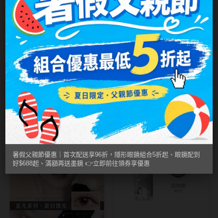
MUSE繆思女神
OPT圓瑞
Pegavision晶碩
Timido媞蜜多
星歐LARGAN
星歐LARGAN
午夜星藍 Shine｜
仲夏星夜 Moon
Smart Vision睛靈
星光系列彩色日拋
Light｜星光系列彩
NT$ 220
NT$ 220
NT$ 220
NT$ 220
WiLLPAIR維樂配
10片裝
色日拋10片裝
日本隱眼品牌
暑假父親節優惠｜首次配送享96折，隱形眼鏡組合5折起、眼鏡配到
Secret Candy Magic
好$688起、滿額再送墨鏡 👉立即前往領券享優惠
神秘魔幻糖果
SEED實瞳
Candy Magic魔幻糖果