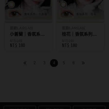
硬式專用藥水
泡沫洗鏡液
星歐LARGAN
星歐LARGAN
小蒼蘭｜香氛系列
桂花｜香氛系列彩
彩色日拋10片裝
色日拋10片裝
NT$ 180
NT$ 180
NT$ 180
NT$ 180
2
3
4
5
6
8.5mm基弧隱眼：亞洲人熱銷
規格，舒適貼合的平衡選擇