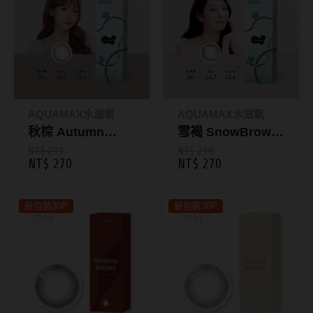
抗藍光鏡片
15.0mm
風鏡
多焦老花鏡片
著色直徑
戴品味
配戴週期
11.9~12.5mm
膠框
AQUAMAX水滋氧
AQUAMAX水滋氧
日拋
12.6~12.9mm
金屬框
秋棕 Autumn
雪褐 SnowBrown
Chestnut｜彩色日
｜彩色日拋10片裝
NT$ 299
NT$ 299
月拋
13.0mm
複合框
NT$ 270
NT$ 270
拋10片裝
雙週拋
13.1mm
前掛雙用框
新包裝30P
新包裝30P
13.2mm
隱形眼鏡品牌
戴好康
13.3mm
ACUVUE嬌生安視優
期間限定
13.4mm
Alcon愛爾康
眼鏡週邊商品
13.5mm