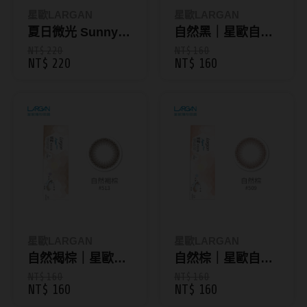
ReVIA蕾美
星歐LARGAN
星歐LARGAN
夏日微光 Sunny｜
自然黑｜星歐自然
EverColor艾薇卡
星光系列彩色日拋
系列彩色日拋【10
NT$ 220
NT$ 160
NT$ 220
NT$ 160
Pony Pallet魔彩盤
10片裝
片裝】
CRYSTE晶瞳
DECORATIVE視妝美
SAMI佐美
PienAge
T-Garden CRUUM
T-Garden FLANMY
星歐LARGAN
星歐LARGAN
T-Garden Loveil
自然褐棕｜星歐自
自然棕｜星歐自然
然系列彩色日拋
系列彩色日拋【10
NT$ 160
NT$ 160
T-Garden Chu's me
NT$ 160
NT$ 160
【10片裝】
片裝】