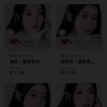
韓國隱眼品牌
CLB Color波斯霓彩
CalmeD'or曦迪
IDIFF
LENSME
星歐LARGAN
星歐LARGAN
oddI's
海芋｜香氛系列彩
花梨木｜香氛系列
色日拋10片裝
彩色日拋10片裝
NT$ 180
NT$ 180
藥水保養液
NT$ 180
NT$ 180
隱形眼鏡藥水保養液
清潔專用
隱眼濕潤液