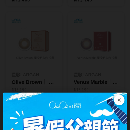
_30片裝_新包裝
台灣隱眼品牌
紫色系
Anley安儷
粉色系
AKIRA艾綺拉
橘黃色系
AQUAMAX水滋氧
紅色系
ASIA STAR純粹美
eyemoody目荻
星歐LARGAN
星歐LARGAN
iLens愛能視
Olive Brown｜ 1
Venus Marble｜ 1
KARACON優視達
片裝彩色月拋 星空
片裝彩色月拋 星空
NT$ 199
NT$ 199
NT$ 149
NT$ 149
系列
系列
×
LARGAN星歐
Lens++永暘
MI TESORO蜜緹