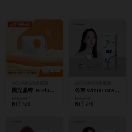
8.8mm
太陽眼鏡
隱眼分類
9.0mm
兒童眼鏡
2盒活動660
矽水膠
薄鋼眼鏡
直徑
透明日拋
戴框型
13.8mm
透明月拋
14.0mm
方框系
彩色日拋
14.1mm
圓框系
彩色月拋
14.2mm
飛行款
AQUAMAX水滋氧
AQUAMAX水滋氧
月牙定軸
陽光晶粹_B Plus
冬灰 Winter Gray
14.3mm
眉型款
透明日拋30片裝
｜彩色日拋10片裝
NT$ 480
NT$ 299
NT$ 420
NT$ 270
鏡片類型
14.4mm
潮流多邊
球面鏡片
14.5mm
素顏大框
散光鏡片
14.7mm
高度數小框