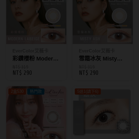
抗藍光鏡片
15.0mm
風鏡
多焦老花鏡片
著色直徑
戴品味
配戴週期
11.9~12.5mm
膠框
EverColor艾薇卡
EverColor艾薇卡
日拋
12.6~12.9mm
金屬框
彩鑽櫻粉 Modern
雪霜冰灰 Misty
Labeige｜彩色日
Ash｜彩色日拋10
NT$ 319
NT$ 319
月拋
13.0mm
複合框
NT$ 290
NT$ 290
拋10入-EverColor
入-EverColor艾薇
雙週拋
13.1mm
前掛雙用框
艾薇卡LUQUAGE
卡LUQUAGE
2盒530
熱門款
5送1(請下6)
13.2mm
隱形眼鏡品牌
戴好康
13.3mm
ACUVUE嬌生安視優
期間限定
13.4mm
Alcon愛爾康
眼鏡週邊商品
13.5mm