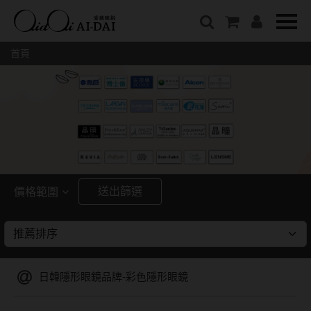
隱眼總覽
含水量
保養液藥水分類
戴品牌
愛戴說文章分類
隱形眼鏡全系列
38%以下含水量
保養液藥水總覽
Prize
愛戴說文章總覽
首頁
彩色隱形眼鏡全系列
41%~54%含水量
清潔用保養液
IV.KK X AIDAI
最新情報
本月組合搭贈
55%以上含水量
濕潤液
KANGOL
品牌故事
妝美堂
硬式專用藥水
NATIVE PERFECT
店家推薦
基弧
T-Garden
泡沫洗淨液
CRUSADE
好評推薦
8.3mm
亞洲安視達
GUGA
眼鏡學堂
送出篩選
價格範圍
8.4mm
優惠活動
特約商店
視力保健
~
8.5mm
最新商品
隱形眼鏡小百科
戴系列
8.6mm
暢銷款式
日韓隱形眼鏡品牌-彩色隱形眼鏡
8.7mm
光學眼鏡
福利品