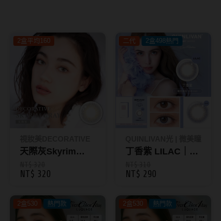
8.8mm
太陽眼鏡
隱眼分類
9.0mm
兒童眼鏡
2盒平均160
二代
2盒498熱門
矽水膠
薄鋼眼鏡
直徑
透明日拋
戴框型
13.8mm
透明月拋
14.0mm
方框系
彩色日拋
14.1mm
圓框系
彩色月拋
14.2mm
飛行款
視妝美DECORATIVE
QUINLIVAN光 | 微美瞳
月牙定軸
天際灰Skyrim
丁香紫 LILAC｜彩
14.3mm
眉型款
Gray｜GLOW彩色
色日拋10入 聖光系
NT$ 320
NT$ 310
NT$ 320
NT$ 290
鏡片類型
14.4mm
潮流多邊
日拋10入
列_昆凌二代
球面鏡片
14.5mm
素顏大框
2盒530
熱門款
2盒530
熱門款
散光鏡片
14.7mm
高度數小框