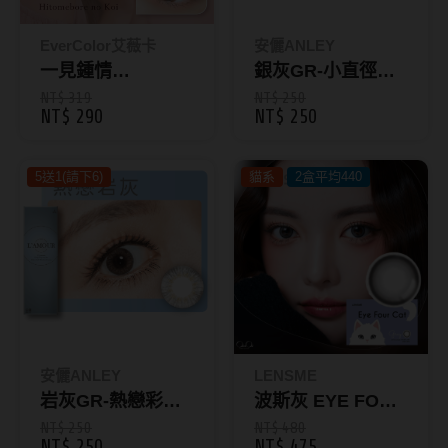
Bausch + Lomb博士倫
13.6mm
Briomoist氧視加
EverColor艾薇卡
安儷ANLEY
13.7mm
一見鍾情
銀灰GR-小直徑彩
CAMAX加美
13.8mm
Hitomebore no
色日拋10片裝
NT$ 319
NT$ 250
NT$ 290
NT$ 250
CoFANCY可糖
Koi｜彩色日拋10
13.9mm
入-EverColor艾薇
CooperVision酷柏
14.0mm以上
5送1(請下6)
卡 Natural
貓系
2盒平均440
Freshkon菲士康
顏色分類
Hydron海昌
Miacare美若康
棕褐色系
MIZMI水見
灰色系
QUINLIVAN微美瞳
黑色系
安儷ANLEY
LENSME
岩灰GR-熱戀彩色
波斯灰 EYE FOUR
Ticon帝康
藍色系
日拋10片裝
CAT｜彩色月拋2
NT$ 250
NT$ 480
綠色系
NT$ 250
NT$ 475