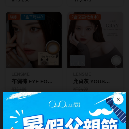
入-韓國原裝 GR 波
台灣隱眼品牌
斯灰
紫色系
貓系
2盒平均440
2盒優惠(低含水)
Anley安儷
粉色系
AKIRA艾綺拉
橘黃色系
AQUAMAX水滋氧
紅色系
ASIA STAR純粹美
eyemoody目荻
LENSME
LENSME
iLens愛能視
布偶棕 EYE FOUR
允貞灰 YOUS
KARACON優視達
CAT｜彩色月拋2
GRAY｜彩色月拋2
NT$ 480
NT$ 480
NT$ 475
NT$ 475
入-韓國原裝 BW 布
入-韓國原裝 GR
×
LARGAN星歐
偶棕
Lens++永暘
2盒398
王淨代言
2盒398
王淨代言
MI TESORO蜜緹