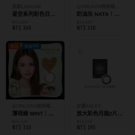
ReVIA蕾美
星歐LARGAN
QUINLIVAN微美瞳｜
星空系列彩色日拋
Maison
奶油灰 NATA｜彩
EverColor艾薇卡
｜10片裝 【限定四
色日拋10片裝_昆
NT$ 349
NT$ 329
NT$ 349
NT$ 310
Pony Pallet魔彩盤
色款】藥妝系列
凌Maison
CRYSTE晶瞳
新品
兩盒498
DECORATIVE視妝美
SAMI佐美
PienAge
T-Garden CRUUM
T-Garden FLANMY
QUINLIVAN微美瞳｜
安儷ANLEY
T-Garden Loveil
Maison
薄荷綠 MINT｜彩
放大彩色月拋2片
色日拋10片裝_昆
裝-安儷黑B
NT$ 329
NT$ 250
T-Garden Chu's me
NT$ 310
NT$ 195
凌Maison