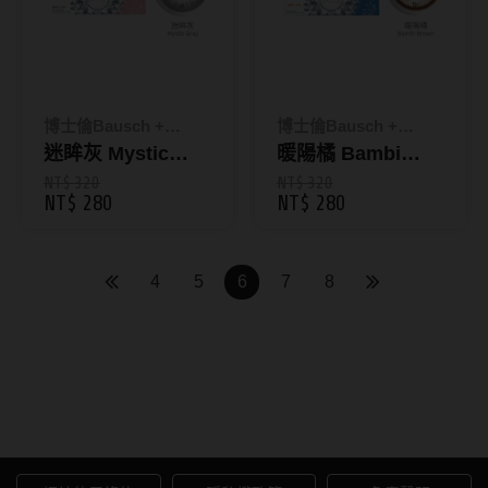
硬式專用藥水
泡沫洗鏡液
博士倫Bausch +
博士倫Bausch +
Lomb
迷眸灰 Mystic
Lomb
暖陽橘 Bambi
Gray｜蕾絲炫眸彩
Brown｜蕾絲炫眸
NT$ 320
NT$ 320
NT$ 280
NT$ 280
色日拋10片裝
暮光彩色日拋10片
裝
4
5
6
7
8
彩色隱形眼鏡｜自然增色美
瞳，顯色魅力一次擁有