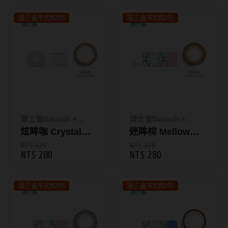
韓國隱眼品牌
滿三盒平均$245
滿三盒平均$245
CLB Color波斯霓彩
CalmeD'or曦迪
IDIFF
LENSME
博士倫Bausch +
博士倫Bausch +
oddI's
Lomb
炫眸咖 Crystal
Lomb
迷眸棕 Mellow
Brown｜蕾絲炫眸
Brown｜蕾絲炫眸
NT$ 320
NT$ 320
藥水保養液
NT$ 280
NT$ 280
彩色日拋10片裝
彩色日拋10片裝
隱形眼鏡藥水保養液
滿三盒平均$245
滿三盒平均$245
清潔專用
隱眼濕潤液