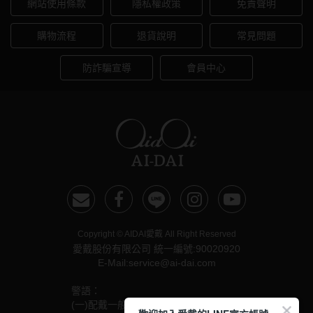
網站使用條款
隱私權政策
免責聲明
購物流程
退貨說明
常見問題
防詐騙宣導
會員中心
Copyright © AIDAI愛戴 All Right Reserved
愛戴股份有限公司 統一編號:90020920
E-Mail:service@ai-dai.com
警語：
(一)配戴一般隱形眼鏡須經眼科醫師驗光配鏡取得處