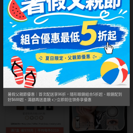
MUSE繆思女神
OPT圓瑞
Pegavision晶碩
Timido媞蜜多
純粹美 ASIA STAR
純粹美 ASIA STAR
藍夜星河 Blue
光漾星河 Sparkle
Smart Vision睛靈
Star｜純粹美彩色
Galaxy｜純粹美彩
NT$ 299
NT$ 299
NT$ 210
NT$ 210
WiLLPAIR維樂配
月拋2片裝
色月拋2片裝
7盒6折
四色限定
新品
兩盒498
日本隱眼品牌
暑假父親節優惠｜首次配送享96折，隱形眼鏡組合5折起、眼鏡配到
Secret Candy Magic
好$688起、滿額再送墨鏡 👉立即前往領券享優惠
神秘魔幻糖果
SEED實瞳
Candy Magic魔幻糖果