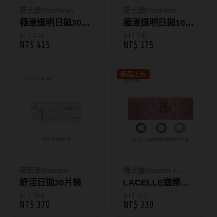
ReVIA蕾美
菲士康Freshkon
菲士康Freshkon
極漾透明日拋30片
極漾透明日拋10片
EverColor艾薇卡
裝_(115/6/1停供)
裝_(115/6/1停供)
NT$ 420
NT$ 180
NT$ 415
NT$ 175
Pony Pallet魔彩盤
CRYSTE晶瞳
新品上市
DECORATIVE視妝美
SAMI佐美
PienAge
T-Garden CRUUM
T-Garden FLANMY
美若康Miacare
博士倫Bausch +
T-Garden Loveil
舒活日拋30片裝
Lomb
LACELLE遊樂園
彩色日拋10片裝_
NT$ 380
NT$ 350
T-Garden Chu's me
NT$ 370
NT$ 330
三色款