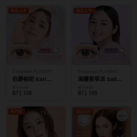
韓國隱眼品牌
新品上市
新品上市
CLB Color波斯霓彩
CalmeD'or曦迪
IDIFF
LENSME
T-Garden FLANMY
T-Garden FLANMY
oddI's
伯爵帕妃 Earl
海鹽香草派 Salty
Grey Parfait｜芙
Vanilla｜芙蕾迷彩
NT$ 410
NT$ 410
藥水保養液
NT$ 308
NT$ 308
蕾迷彩色日拋10片
色日拋10片裝
裝
隱形眼鏡藥水保養液
熱門款
兩盒520
清潔專用
隱眼濕潤液