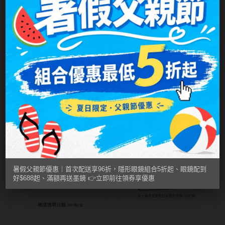
MUSE繆思女神
OPT圓瑞
Pegavision晶碩
Timido媞蜜多
酷柏CooperVision
嬌生安視優ACUVUE
奧克拉睛潤日拋30
安視優雙週拋6片裝
Smart Vision睛靈
片裝
(8.7)
NT$ 420
NT$ 550
NT$ 370
NT$ 540
WiLLPAIR維樂配
原供應商移倉作業，停止調
原供應商移倉作業，停止調
日本隱眼品牌
貨2週
貨2週
Secret Candy Magic
暑假父親節優惠｜首次配送享96折，隱形眼鏡組合5折起、眼鏡配到
神秘魔幻糖果
好$688起、滿額再送墨鏡 👉立即前往領券享優惠
SEED實瞳
Candy Magic魔幻糖果