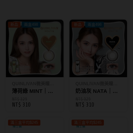
8.8mm
太陽眼鏡
隱眼分類
9.0mm
兒童眼鏡
新品
兩盒498
新品
兩盒498
矽水膠
薄鋼眼鏡
直徑
透明日拋
戴框型
13.8mm
透明月拋
14.0mm
方框系
彩色日拋
14.1mm
圓框系
彩色月拋
14.2mm
飛行款
QUINLIVAN微美瞳｜
QUINLIVAN微美瞳｜
月牙定軸
Maison
薄荷綠 MINT｜彩
Maison
奶油灰 NATA｜彩
14.3mm
眉型款
色日拋10片裝_昆
色日拋10片裝_昆
NT$ 329
NT$ 329
NT$ 310
NT$ 310
鏡片類型
14.4mm
潮流多邊
凌Maison
凌Maison
球面鏡片
14.5mm
素顏大框
滿三盒平均$245
滿三盒平均$245
散光鏡片
14.7mm
高度數小框