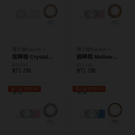
抗藍光鏡片
15.0mm
風鏡
多焦老花鏡片
著色直徑
戴品味
配戴週期
11.9~12.5mm
膠框
博士倫Bausch +
博士倫Bausch +
日拋
12.6~12.9mm
金屬框
Lomb
炫眸咖 Crystal
Lomb
迷眸棕 Mellow
Brown｜蕾絲炫眸
Brown｜蕾絲炫眸
NT$ 320
NT$ 320
月拋
13.0mm
複合框
NT$ 280
NT$ 280
彩色日拋10片裝
彩色日拋10片裝
雙週拋
13.1mm
前掛雙用框
滿三盒平均$245
滿三盒平均$245
13.2mm
隱形眼鏡品牌
戴好康
13.3mm
ACUVUE嬌生安視優
期間限定
13.4mm
Alcon愛爾康
眼鏡週邊商品
13.5mm