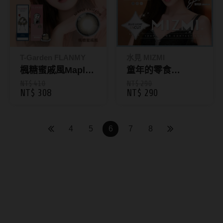
硬式專用藥水
泡沫洗鏡液
T-Garden FLANMY
水見 MIZMI
楓糖蜜戚風Maple
童年的零食
Chiffon｜芙蕾迷彩
Memories｜濾藍
NT$ 410
NT$ 290
NT$ 308
NT$ 290
色日拋10片裝
光彩色日拋10片裝
4
5
6
7
8
高含水隱形眼鏡好嗎？55%以
上極致舒適感，適合短時間與
初配戴者