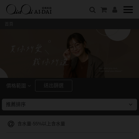
隱眼總覽
含水量
保養液藥水分類
戴品牌
愛戴說文章分類
隱形眼鏡全系列
38%以下含水量
保養液藥水總覽
Prize
愛戴說文章總覽
首頁
彩色隱形眼鏡全系列
41%~54%含水量
清潔用保養液
IV.KK X AIDAI
最新情報
本月組合搭贈
55%以上含水量
濕潤液
KANGOL
品牌故事
妝美堂
硬式專用藥水
NATIVE PERFECT
店家推薦
基弧
T-Garden
泡沫洗淨液
CRUSADE
好評推薦
8.3mm
亞洲安視達
GUGA
眼鏡學堂
送出篩選
價格範圍
8.4mm
優惠活動
特約商店
視力保健
~
8.5mm
最新商品
隱形眼鏡小百科
戴系列
8.6mm
暢銷款式
含水量-55%以上含水量
8.7mm
光學眼鏡
福利品