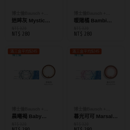
Bausch + Lomb博士倫
13.6mm
Briomoist氧視加
博士倫Bausch +
博士倫Bausch +
13.7mm
Lomb
迷眸灰 Mystic
Lomb
暖陽橘 Bambi
CAMAX加美
13.8mm
Gray｜蕾絲炫眸彩
Brown｜蕾絲炫眸
NT$ 320
NT$ 320
NT$ 280
NT$ 280
CoFANCY可糖
色日拋10片裝
暮光彩色日拋10片
13.9mm
裝
CooperVision酷柏
14.0mm以上
滿三盒平均$245
滿三盒平均$245
Freshkon菲士康
顏色分類
Hydron海昌
Miacare美若康
棕褐色系
MIZMI水見
灰色系
QUINLIVAN微美瞳
黑色系
博士倫Bausch +
博士倫Bausch +
Lomb
晨曦褐 Baby
Lomb
暮光可可 Marsala
Ticon帝康
藍色系
Brown｜蕾絲炫眸
Pink｜蕾絲炫眸暮
NT$ 320
NT$ 320
綠色系
NT$ 280
NT$ 280