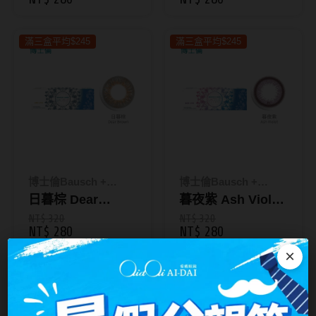
暮光彩色日拋10片
光彩色日拋10片裝
台灣隱眼品牌
裝
紫色系
滿三盒平均$245
滿三盒平均$245
Anley安儷
粉色系
AKIRA艾綺拉
橘黃色系
AQUAMAX水滋氧
紅色系
ASIA STAR純粹美
eyemoody目荻
博士倫Bausch +
博士倫Bausch +
iLens愛能視
Lomb
日暮棕 Dear
Lomb
暮夜紫 Ash Violet
KARACON優視達
Brown｜蕾絲炫眸
｜蕾絲炫眸暮光彩
NT$ 320
NT$ 320
NT$ 280
NT$ 280
暮光彩色日拋10片
色日拋10片裝
LARGAN星歐
×
裝
Lens++永暘
4盒平均335
MI TESORO蜜緹