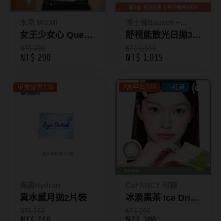
Bausch + Lomb博士倫
13.6mm
Briomoist氧視加
水見 MIZMI
博士倫Bausch +
13.7mm
女王少女心 Queen
Lomb
舒視能散光日拋30
CAMAX加美
13.8mm
Girl｜濾藍光彩色
片裝
NT$ 290
NT$ 1,050
NT$ 290
NT$ 1,015
CoFANCY可糖
日拋10片裝
13.9mm
CooperVision酷柏
14.0mm以上
單盒優惠130
2盒平均229
小紅書
Freshkon菲士康
顏色分類
Hydron海昌
Miacare美若康
棕褐色系
MIZMI水見
灰色系
QUINLIVAN微美瞳
黑色系
海昌Hydron
CoFANCY 可糖
真水感月拋2片裝
冰滴黑茶 Ice Drip
Ticon帝康
藍色系
｜彩色日拋10片裝
NT$ 150
NT$ 290
綠色系
NT$ 150
NT$ 280