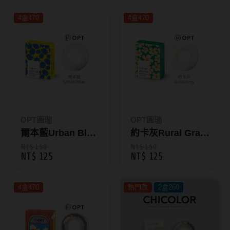
韓國隱眼品牌
4盒470
4盒470
CLB Color波斯霓彩
CalmeD'or曦迪
IDIFF
LENSME
OPT圓瑞
OPT圓瑞
oddI's
爾本藍Urban Blue
約卡灰Rural Gray
｜旅行日記彩色月
｜旅行日記彩色月
NT$ 150
NT$ 150
藥水保養液
NT$ 125
NT$ 125
拋1片裝
拋1片裝
隱形眼鏡藥水保養液
4盒470
熱門款
2盒260
清潔專用
隱眼濕潤液