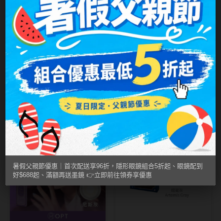
MUSE繆思女神
OPT圓瑞
Pegavision晶碩
Timido媞蜜多
OPT圓瑞
OPT圓瑞
米爾棕 Mil Brown
赫拉棕 Hera
Smart Vision睛靈
｜旅行日記彩色日
Brown｜綺想世界
NT$ 299
NT$ 299
NT$ 250
NT$ 250
WiLLPAIR維樂配
拋10片裝
彩色日拋10片裝
2盒470
4盒470
日本隱眼品牌
Secret Candy Magic
暑假父親節優惠｜首次配送享96折，隱形眼鏡組合5折起、眼鏡配到
神秘魔幻糖果
好$688起、滿額再送墨鏡 👉立即前往領券享優惠
SEED實瞳
Candy Magic魔幻糖果