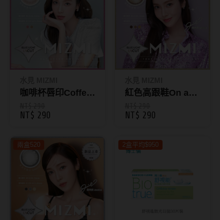
抗藍光鏡片
15.0mm
風鏡
多焦老花鏡片
著色直徑
戴品味
配戴週期
11.9~12.5mm
膠框
水見 MIZMI
水見 MIZMI
日拋
12.6~12.9mm
金屬框
咖啡杯唇印Coffee
紅色高跟鞋On a
Time｜濾藍光彩色
Date｜濾藍光彩色
NT$ 290
NT$ 290
月拋
13.0mm
複合框
NT$ 290
NT$ 290
日拋10片裝
日拋10片裝
雙週拋
13.1mm
前掛雙用框
兩盒520
2盒平均$950
13.2mm
隱形眼鏡品牌
戴好康
13.3mm
ACUVUE嬌生安視優
期間限定
13.4mm
Alcon愛爾康
眼鏡週邊商品
13.5mm