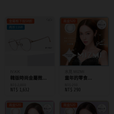
8.8mm
太陽眼鏡
隱眼分類
9.0mm
兒童眼鏡
金屬框下殺58折
兩盒520
矽水膠
薄鋼眼鏡
再折1168
直徑
透明日拋
戴框型
13.8mm
透明月拋
14.0mm
方框系
彩色日拋
14.1mm
圓框系
彩色月拋
14.2mm
飛行款
IV.KK
水見 MIZMI
月牙定軸
韓版時尚金屬微圓
童年的零食
14.3mm
眉型款
框 BT7017
Memories｜濾藍
NT$ 2,800
NT$ 290
NT$ 1,632
NT$ 290
鏡片類型
14.4mm
潮流多邊
光彩色日拋10片裝
球面鏡片
14.5mm
素顏大框
兩盒520
兩盒520
散光鏡片
14.7mm
高度數小框