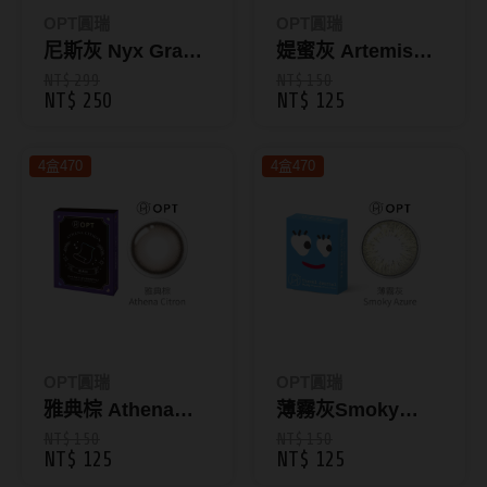
ReVIA蕾美
OPT圓瑞
OPT圓瑞
尼斯灰 Nyx Gray
媞蜜灰 Artemis
EverColor艾薇卡
｜綺想世界彩色日
Gray｜綺想世界彩
NT$ 299
NT$ 150
NT$ 250
NT$ 125
Pony Pallet魔彩盤
拋10片裝
色月拋1片裝
CRYSTE晶瞳
4盒470
4盒470
DECORATIVE視妝美
SAMI佐美
PienAge
T-Garden CRUUM
T-Garden FLANMY
OPT圓瑞
OPT圓瑞
T-Garden Loveil
雅典棕 Athena
薄霧灰Smoky
Citron｜綺想世界
Azure｜旅行日記
NT$ 150
NT$ 150
T-Garden Chu's me
NT$ 125
NT$ 125
彩色月拋1片裝
彩色月拋1片裝