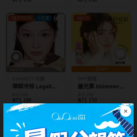
台灣隱眼品牌
紫色系
2盒平均229
小紅書
2盒470
Anley安儷
粉色系
AKIRA艾綺拉
橘黃色系
AQUAMAX水滋氧
紅色系
ASIA STAR純粹美
eyemoody目荻
CoFANCY 可糖
OPT圓瑞
iLens愛能視
律師冷棕 Legally
謐光栗 Shimmer
KARACON優視達
Tan｜彩色日拋10
Brown｜旅行日記
NT$ 290
NT$ 299
NT$ 280
NT$ 250
片裝
彩色日拋10片裝
LARGAN星歐
×
Lens++永暘
2盒470
2盒470
MI TESORO蜜緹