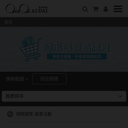
隱眼總覽
含水量
保養液藥水分類
戴品牌
愛戴說文章分類
隱形眼鏡全系列
38%以下含水量
保養液藥水總覽
Prize
愛戴說文章總覽
首頁
彩色隱形眼鏡全系列
41%~54%含水量
清潔用保養液
IV.KK X AIDAI
最新情報
本月組合搭贈
55%以上含水量
濕潤液
KANGOL
品牌故事
妝美堂
硬式專用藥水
NATIVE PERFECT
店家推薦
基弧
T-Garden
泡沫洗淨液
CRUSADE
好評推薦
8.3mm
亞洲安視達
GUGA
眼鏡學堂
送出篩選
價格範圍
8.4mm
優惠活動
特約商店
視力保健
~
8.5mm
最新商品
隱形眼鏡小百科
戴系列
8.6mm
暢銷款式
隱眼總覽-優惠活動
8.7mm
光學眼鏡
福利品