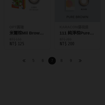
硬式專用藥水
泡沫洗鏡液
OPT圓瑞
KARACON優視達
米爾棕Mil Brown
111 純淨棕Pure
｜旅行日記彩色月
Brown｜
NT$ 150
NT$ 200
NT$ 125
NT$ 200
拋1片裝
KARACON
CHICOLOR 38%
彩色月拋1片裝
5
6
7
8
9
隱形眼鏡優惠｜AIDAI愛戴線
上配送｜熱門品牌限時折扣促
銷中