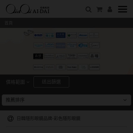
隱眼總覽
含水量
保養液藥水分類
戴品牌
愛戴說文章分類
隱形眼鏡全系列
38%以下含水量
保養液藥水總覽
Prize
愛戴說文章總覽
首頁
彩色隱形眼鏡全系列
41%~54%含水量
清潔用保養液
IV.KK X AIDAI
最新情報
本月組合搭贈
55%以上含水量
濕潤液
KANGOL
品牌故事
妝美堂
硬式專用藥水
NATIVE PERFECT
店家推薦
基弧
T-Garden
泡沫洗淨液
CRUSADE
好評推薦
8.3mm
亞洲安視達
GUGA
眼鏡學堂
送出篩選
價格範圍
8.4mm
優惠活動
特約商店
視力保健
~
8.5mm
最新商品
隱形眼鏡小百科
戴系列
8.6mm
暢銷款式
日韓隱形眼鏡品牌-彩色隱形眼鏡
8.7mm
光學眼鏡
福利品