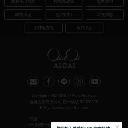
網站使用條款
隱私權政策
免責聲明
購物流程
退貨說明
常見問題
防詐騙宣導
會員中心
Copyright © AIDAI愛戴 All Right Reserved
愛戴股份有限公司 統一編號:90020920
E-Mail:service@ai-dai.com
警語：
(一)配戴一般隱形眼鏡須經眼科醫師驗光配鏡取得處