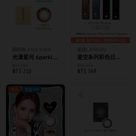
抗藍光鏡片
15.0mm
風鏡
多焦老花鏡片
著色直徑
戴品味
配戴週期
11.9~12.5mm
膠框
純粹美 ASIA STAR
星歐LARGAN
日拋
12.6~12.9mm
金屬框
光漾星河 Sparkle
星空系列彩色日拋
Galaxy｜純粹美彩
｜10片裝 【限定四
NT$ 299
NT$ 349
月拋
13.0mm
複合框
NT$ 210
NT$ 349
色月拋2片裝
色款】藥妝系列
雙週拋
13.1mm
前掛雙用框
新品
兩盒498
13.2mm
隱形眼鏡品牌
戴好康
13.3mm
ACUVUE嬌生安視優
期間限定
13.4mm
Alcon愛爾康
眼鏡週邊商品
13.5mm