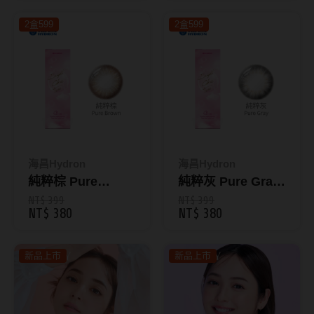
裝
韓國隱眼品牌
2盒599
2盒599
CLB Color波斯霓彩
CalmeD'or曦迪
IDIFF
LENSME
海昌Hydron
海昌Hydron
oddI's
純粹棕 Pure
純粹灰 Pure Gray
Brown｜純粹氧矽
｜純粹氧矽水膠彩
NT$ 399
NT$ 399
藥水保養液
NT$ 380
NT$ 380
水膠彩色日拋10片
色日拋10片裝
裝
隱形眼鏡藥水保養液
新品上市
新品上市
清潔專用
隱眼濕潤液