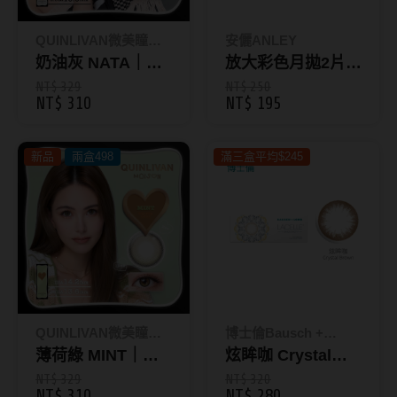
Bausch + Lomb博士倫
13.6mm
Briomoist氧視加
QUINLIVAN微美瞳｜
安儷ANLEY
13.7mm
Maison
奶油灰 NATA｜彩
放大彩色月拋2片
CAMAX加美
13.8mm
色日拋10片裝_昆
裝-安儷黑B
NT$ 329
NT$ 250
NT$ 310
NT$ 195
CoFANCY可糖
凌Maison
13.9mm
CooperVision酷柏
14.0mm以上
新品
兩盒498
滿三盒平均$245
Freshkon菲士康
顏色分類
Hydron海昌
Miacare美若康
棕褐色系
MIZMI水見
灰色系
QUINLIVAN微美瞳
黑色系
QUINLIVAN微美瞳｜
博士倫Bausch +
Maison
薄荷綠 MINT｜彩
Lomb
炫眸咖 Crystal
Ticon帝康
藍色系
色日拋10片裝_昆
Brown｜蕾絲炫眸
NT$ 329
NT$ 320
綠色系
NT$ 310
NT$ 280