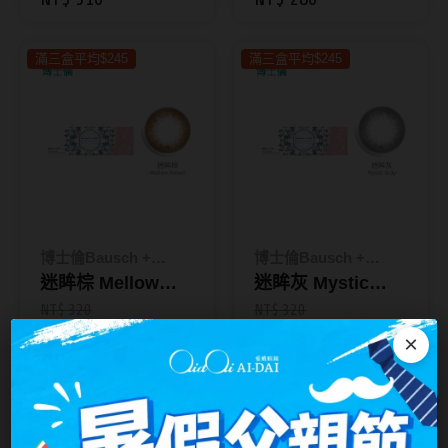
凌Maison
彩色日拋10片裝
台灣隱眼品牌
紫色系
滿三盒平均$245
滿三盒平均$245
Anley安儷
粉色系
AKIRA艾綺拉
橘黃色系
AQUAMAX水滋氧
紅色系
ASIA STAR純粹美
eyemoody目荻
博士倫Bausch +
博士倫Bausch +
iLens愛能視
Lomb
迷眸棕 Mellow
Lomb
迷眸灰 Mystic
KARACON優視達
Brown｜蕾絲炫眸
Gray｜蕾絲炫眸彩
NT$ 320
NT$ 320
NT$ 280
NT$ 280
彩色日拋10片裝
色日拋10片裝
×
LARGAN星歐
Lens++永暘
滿三盒平均$245
滿三盒平均$245
MI TESORO蜜緹