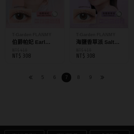
硬式專用藥水
泡沫洗鏡液
T-Garden FLANMY
T-Garden FLANMY
伯爵帕妃 Earl
海鹽香草派 Salty
Grey Parfait｜芙
Vanilla｜芙蕾迷彩
NT$ 410
NT$ 410
NT$ 308
NT$ 308
蕾迷彩色日拋10片
色日拋10片裝
裝
5
6
7
8
9
彩色隱形眼鏡｜自然增色美
瞳，顯色魅力一次擁有