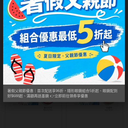
MUSE繆思女神
OPT圓瑞
Pegavision晶碩
Timido媞蜜多
博士倫Bausch +
博士倫Bausch +
Lomb
暖陽橘 Bambi
Lomb
晨曦褐 Baby
Smart Vision睛靈
Brown｜蕾絲炫眸
Brown｜蕾絲炫眸
NT$ 320
NT$ 320
NT$ 280
NT$ 280
WiLLPAIR維樂配
暮光彩色日拋10片
暮光彩色日拋10片
裝
裝
滿三盒平均$245
滿三盒平均$245
日本隱眼品牌
暑假父親節優惠｜首次配送享96折，隱形眼鏡組合5折起、眼鏡配到
Secret Candy Magic
好$688起、滿額再送墨鏡 👉立即前往領券享優惠
神秘魔幻糖果
SEED實瞳
Candy Magic魔幻糖果