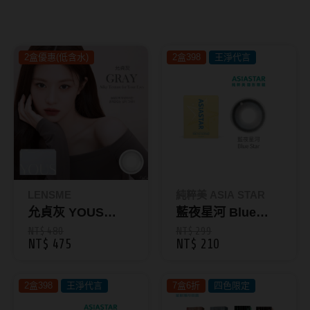
8.8mm
太陽眼鏡
隱眼分類
9.0mm
兒童眼鏡
2盒優惠(低含水)
2盒398
王淨代言
矽水膠
薄鋼眼鏡
直徑
透明日拋
戴框型
13.8mm
透明月拋
14.0mm
方框系
彩色日拋
14.1mm
圓框系
彩色月拋
14.2mm
飛行款
LENSME
純粹美 ASIA STAR
月牙定軸
允貞灰 YOUS
藍夜星河 Blue
14.3mm
眉型款
GRAY｜彩色月拋2
Star｜純粹美彩色
NT$ 480
NT$ 299
NT$ 475
NT$ 210
鏡片類型
14.4mm
潮流多邊
入-韓國原裝 GR
月拋2片裝
球面鏡片
14.5mm
素顏大框
2盒398
王淨代言
7盒6折
四色限定
散光鏡片
14.7mm
高度數小框