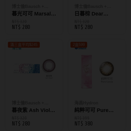
ReVIA蕾美
博士倫Bausch +
博士倫Bausch +
Lomb
暮光可可 Marsala
Lomb
日暮棕 Dear
EverColor艾薇卡
Pink｜蕾絲炫眸暮
Brown｜蕾絲炫眸
NT$ 320
NT$ 320
NT$ 280
NT$ 280
Pony Pallet魔彩盤
光彩色日拋10片裝
暮光彩色日拋10片
裝
CRYSTE晶瞳
滿三盒平均$245
2盒599
DECORATIVE視妝美
SAMI佐美
PienAge
T-Garden CRUUM
T-Garden FLANMY
博士倫Bausch +
海昌Hydron
T-Garden Loveil
Lomb
暮夜紫 Ash Violet
純粹可可 Pure
｜蕾絲炫眸暮光彩
Cocoa｜純粹氧矽
NT$ 320
NT$ 399
T-Garden Chu's me
NT$ 280
NT$ 380
色日拋10片裝
水膠彩色日拋10片