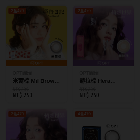
彩色月拋1片裝
韓國隱眼品牌
2盒470
2盒470
CLB Color波斯霓彩
CalmeD'or曦迪
IDIFF
LENSME
OPT圓瑞
OPT圓瑞
oddI's
米爾棕 Mil Brown
赫拉棕 Hera
｜旅行日記彩色日
Brown｜綺想世界
NT$ 299
NT$ 299
藥水保養液
NT$ 250
NT$ 250
拋10片裝
彩色日拋10片裝
隱形眼鏡藥水保養液
2盒470
4盒470
清潔專用
隱眼濕潤液