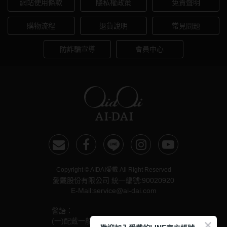
網站使用條款
隱私權政策
免責聲明
購物流程
退貨說明
常見問題
防詐騙宣導
會員中心
Copyright © AIDAI愛戴 All Right Reserved
愛戴股份有限公司 統一編號:90020920
E-Mail:service@ai-dai.com
警語：
(一)配戴一般隱形眼鏡須經眼科醫師驗光配鏡取得處