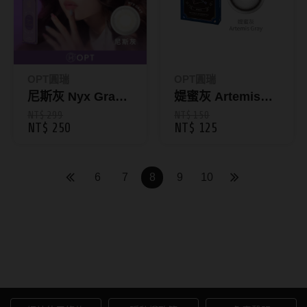
硬式專用藥水
泡沫洗鏡液
OPT圓瑞
OPT圓瑞
尼斯灰 Nyx Gray
媞蜜灰 Artemis
｜綺想世界彩色日
Gray｜綺想世界彩
NT$ 299
NT$ 150
NT$ 250
NT$ 125
拋10片裝
色月拋1片裝
6
7
8
9
10
彩色隱形眼鏡｜自然增色美
瞳，顯色魅力一次擁有