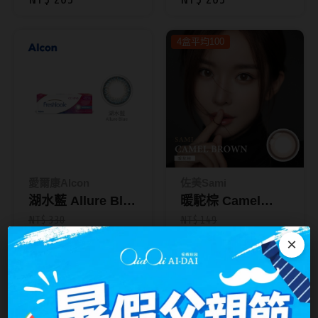
10片裝
色日拋10片裝
台灣隱眼品牌
紫色系
4盒平均100
Anley安儷
粉色系
AKIRA艾綺拉
橘黃色系
AQUAMAX水滋氧
紅色系
ASIA STAR純粹美
eyemoody目荻
愛爾康Alcon
佐美Sami
iLens愛能視
湖水藍 Allure Blue
暖駝棕 Camel
KARACON優視達
｜小星瞳彩色日拋
Brown｜彩色月拋
NT$ 330
NT$ 149
NT$ 265
NT$ 149
10片裝
1入
×
LARGAN星歐
Lens++永暘
2盒贈120ml藥水
2盒平均229
小紅書
MI TESORO蜜緹