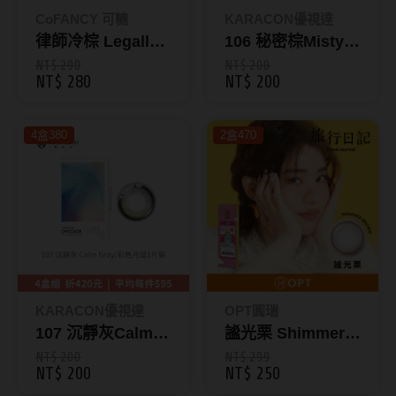
ReVIA蕾美
CoFANCY 可糖
KARACON優視達
律師冷棕 Legally
106 秘密棕Misty
EverColor艾薇卡
Tan｜彩色日拋10
Brown｜
NT$ 290
NT$ 200
NT$ 280
NT$ 200
Pony Pallet魔彩盤
片裝
KARACON
CHICOLOR 38%
CRYSTE晶瞳
4盒380
2盒470
彩色月拋1片裝
DECORATIVE視妝美
SAMI佐美
PienAge
T-Garden CRUUM
T-Garden FLANMY
KARACON優視達
OPT圓瑞
T-Garden Loveil
107 沉靜灰Calm
謐光栗 Shimmer
Gray｜KARACON
Brown｜旅行日記
NT$ 200
NT$ 299
T-Garden Chu's me
NT$ 200
NT$ 250
CHICOLOR 38%
彩色日拋10片裝