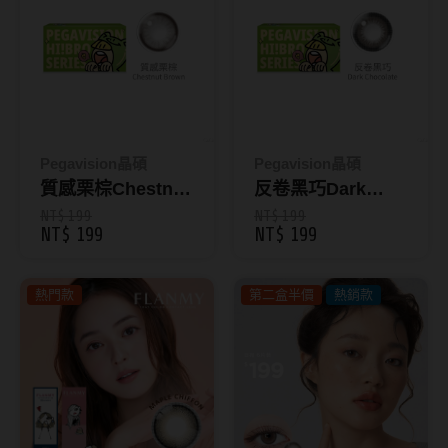
抗藍光鏡片
15.0mm
風鏡
多焦老花鏡片
著色直徑
戴品味
配戴週期
11.9~12.5mm
膠框
Pegavision晶碩
Pegavision晶碩
日拋
12.6~12.9mm
金屬框
質感栗棕Chestnut
反卷黑巧Dark
Brown｜每盒2片
Chocolate｜每盒2
NT$ 199
NT$ 199
月拋
13.0mm
複合框
NT$ 199
NT$ 199
裝｜HI BRO 彩色
片裝｜HI BRO 彩
雙週拋
13.1mm
前掛雙用框
月拋
色月拋
熱門款
第二盒半價
熱銷款
13.2mm
隱形眼鏡品牌
戴好康
13.3mm
ACUVUE嬌生安視優
期間限定
13.4mm
Alcon愛爾康
眼鏡週邊商品
13.5mm