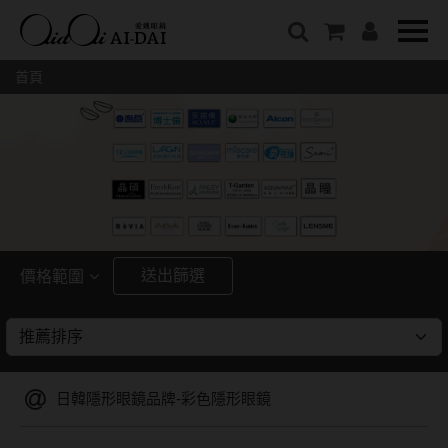
隱眼總覽
含水量
保養液藥水分類
戴品牌
愛戴說文章分類
隱形眼鏡全系列
38%以下含水量
保養液藥水總覽
Prize
愛戴說文章總覽
首頁
彩色隱形眼鏡全系列
41%~54%含水量
清潔用保養液
IV.KK X AIDAI
最新情報
本月組合搭贈
55%以上含水量
濕潤液
KANGOL
品牌故事
妝美堂
硬式專用藥水
NATIVE PERFECT
店家推薦
基弧
T-Garden
泡沫洗淨液
CRUSADE
好評推薦
8.3mm
亞洲安視達
GUGA
眼鏡學堂
送出篩選
價格範圍
8.4mm
優惠活動
特約商店
視力保健
~
8.5mm
最新商品
隱形眼鏡小百科
戴系列
8.6mm
暢銷款式
日韓隱形眼鏡品牌-彩色隱形眼鏡
8.7mm
光學眼鏡
福利品