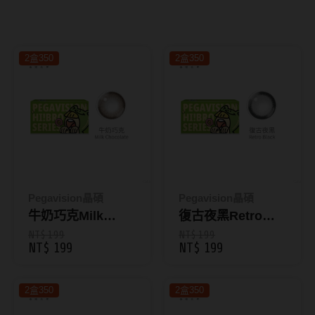
8.8mm
太陽眼鏡
隱眼分類
9.0mm
兒童眼鏡
2盒350
2盒350
矽水膠
薄鋼眼鏡
直徑
透明日拋
戴框型
13.8mm
透明月拋
14.0mm
方框系
彩色日拋
14.1mm
圓框系
彩色月拋
14.2mm
飛行款
Pegavision晶碩
Pegavision晶碩
月牙定軸
牛奶巧克Milk
復古夜黑Retro
14.3mm
眉型款
Chocolate｜每盒2
Black｜每盒2片裝
NT$ 199
NT$ 199
NT$ 199
NT$ 199
鏡片類型
14.4mm
潮流多邊
片裝｜HI BRO 彩
｜HI BRO 彩色月
色月拋
拋
球面鏡片
14.5mm
素顏大框
2盒350
2盒350
散光鏡片
14.7mm
高度數小框