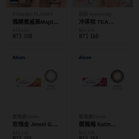
Bausch + Lomb博士倫
13.6mm
Briomoist氧視加
T-Garden FLANMY
目荻 eyemoody
13.7mm
楓糖蜜戚風Maple
冷茶棕 TEA
CAMAX加美
13.8mm
Chiffon｜芙蕾迷彩
BROWN｜6片裝彩
NT$ 410
NT$ 199
NT$ 308
NT$ 168
CoFANCY可糖
色日拋10片裝
色日拋 目荻
13.9mm
CooperVision酷柏
14.0mm以上
Freshkon菲士康
顏色分類
Hydron海昌
Miacare美若康
棕褐色系
MIZMI水見
灰色系
QUINLIVAN微美瞳
黑色系
愛爾康Alcon
愛爾康Alcon
玫瑰金 Jewel Gold
暖楓褐 Satin
Ticon帝康
藍色系
｜小星瞳彩色日拋
Maple｜小星瞳彩
NT$ 330
NT$ 330
綠色系
NT$ 265
NT$ 265