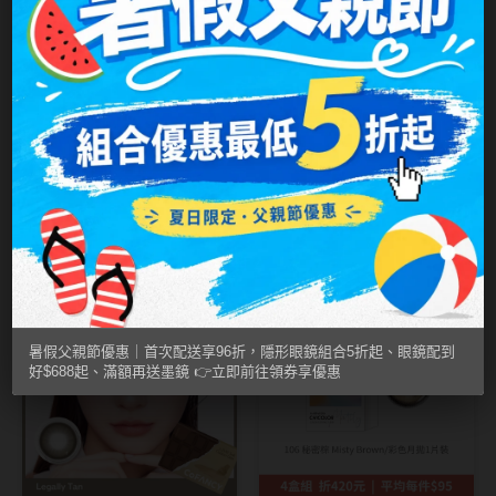
MUSE繆思女神
OPT圓瑞
Pegavision晶碩
Timido媞蜜多
LENSME
CoFANCY 可糖
安妞灰 Make Look
冰滴黑茶 Ice Drip
Smart Vision睛靈
Eyegee Gray｜彩
｜彩色日拋10片裝
NT$ 450
NT$ 290
NT$ 428
NT$ 280
WiLLPAIR維樂配
色月拋2入-韓國原
裝 GR
2盒平均229
小紅書
熱門款4盒380
日本隱眼品牌
暑假父親節優惠｜首次配送享96折，隱形眼鏡組合5折起、眼鏡配到
Secret Candy Magic
好$688起、滿額再送墨鏡 👉立即前往領券享優惠
神秘魔幻糖果
SEED實瞳
Candy Magic魔幻糖果