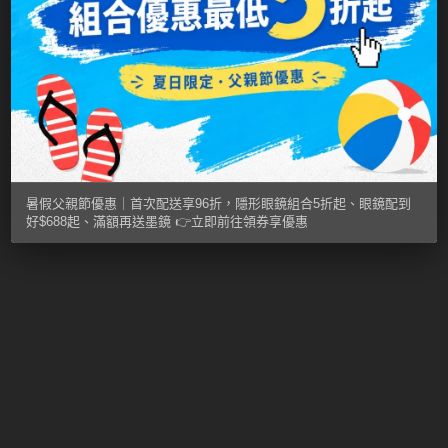
暑假父親節優惠｜首次配送享96折，隱形眼鏡組合5折起、眼鏡配到
好$688起、滿額再送墨鏡 👉立即前往領券享優惠