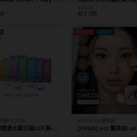
s媞艾絲系列彩色日拋10片
拋｜10片裝 三色款 [藥
0
NT$ 280
50
NT$ 280
期2027/01月以上)
9
鎖定月牙
兩盒600
優ACUVUE
KARACON優視達
睛漾水凝日拋10片裝-花
[FIXED] #43 暮弦棕Lun
 (自然混血)
Brown｜KARACON
9
NT$ 389