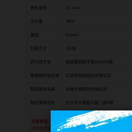
著色直徑
13.2mm
含水量
38%
基弧
8.6mm
包裝方式
2片裝
許可證字號
衛部醫器製字第004638號
醫療器材商名稱
亞洲安視達股份有限公司
製造業者名稱
永勝光學股份有限公司
製造業者地址
台中市大雅區科雅二路8號
注意事項：
商品如遇廠商缺度，向原廠申請配送等候時間約
消費者使用前應詳閱醫療器材說明書。