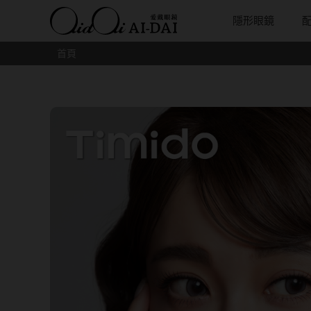
隱形眼鏡
首頁
隱眼總覽
含水量
保養液藥水分類
戴品牌
愛戴說文章分類
隱眼分類
基弧
戴系列
鏡片類型
隱形眼鏡全系列
38%以下含水量
保養液藥水總覽
Prize
愛戴說文章總覽
矽水膠
8.3mm
光學眼鏡
球面鏡片
彩色隱形眼鏡全系列
41%~54%含水量
清潔用保養液
IV.KK X AIDAI
最新情報
透明日拋
8.4mm
太陽眼鏡
散光鏡片
本月組合搭贈
55%以上含水量
濕潤液
KANGOL
品牌故事
透明月拋
8.5mm
兒童眼鏡
抗藍光鏡
妝美堂
硬式專用藥水
NATIVE PERFECT
店家推薦
彩色日拋
8.6mm
薄鋼眼鏡
多焦老花
T-Garden
泡沫洗淨液
CRUSADE
好評推薦
彩色月拋
8.7mm
亞洲安視達
GUGA
眼鏡學堂
月牙定軸
8.8mm
優惠活動
特約商店
視力保健
9.0mm
最新商品
隱形眼鏡小百科