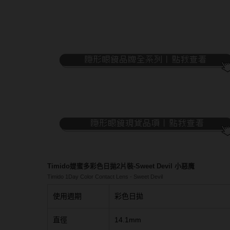
隱眼濕潤液
硬式專用藥水
泡沫洗鏡液
Timido媞蜜多彩色日拋2片裝-Sweet Devil 小惡魔
Timido 1Day Color Contact Lens - Sweet Devil
使用週期
彩色日拋
直徑
14.1mm