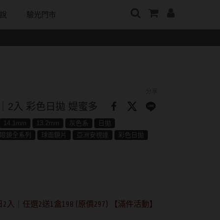
說
驗光門市
牌
日本隱眼品牌
顏色分類
戴好康
韓國隱眼品牌
m
Secret Candy Magic
棕褐色系
期間限定
CLB Color波斯霓彩
神秘魔幻糖果
m
灰色系
眼鏡週邊商品
CalmeD'or曦迪
分享
SEED實瞳
水滋氧
黑色系
IDIFF
vil｜2入 彩色日拋 媞蜜多
Candy Magic魔幻糖果
純粹美
藍色系
LENSME
14.1mm
13.2mm
灰色系
日拋
ReVIA蕾美
眼鏡全系列
球面鏡片
亞洲安視達
彩色日拋
荻
綠色系
oddI's
EverColor艾薇卡
紫色系
Pony Pallet魔彩盤
優視達
粉色系
CRYSTE晶瞳
橘黃色系
入｜任選2送1盒198 (原價297) 【滿件活動】
DECORATIVE視妝美