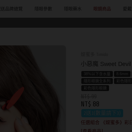
配送品牌總覽
隱眼參數
隱眼藥水
眼鏡商品
愛戴
配戴週期
直徑
戴框型
隱形眼鏡品牌
台灣隱眼品
著色直徑
戴品味
日拋
13.8mm
方框系
ACUVUE嬌生安視優
Anley安儷
11.9~12.5m
膠框
月拋
14.0mm
圓框系
Alcon愛爾康
AKIRA艾綺拉
12.6~12.9m
金屬框
媞蜜多 Timido
片
雙週拋
14.1mm
飛行款
Bausch + Lomb博士倫
AQUAMAX
13.0mm
複合框
小惡魔 Sweet De
鏡片
14.2mm
眉型款
Briomoist氧視加
ASIA STAR
13.1mm
前掛雙用框
38%以下含水量
8.6mm
隱形眼鏡全系列
彩色隱形
14.3mm
潮流多邊
CAMAX加美
eyemoody目
13.2mm
彩色隱形眼鏡
NT$ 99
14.4mm
素顏大框
CoFANCY可糖
iLens愛能視
13.3mm
NT$ 88
14.5mm
高度數小框
CooperVision酷柏
KARACON
13.4mm
2送1(數量請下3)
14.7mm
風鏡
Freshkon菲士康
LARGAN星歐
13.5mm
任選組合 《媞蜜多》彩日2
[查看商品]