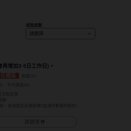
紅色系
SAMI佐美
蜜緹
PienAge
神
球面度數
T-Garden CRUUM
T-Garden FLANMY
碩
T-Garden Loveil
T-Garden Chu's me
再增加3-5日工作日)。
n睛靈
) 任選區
原價297
樂配
元，平均單盒66)
盒
至配送車
活動
結，系統綁定此連結做3盒滿件數量的統計)
請選擇