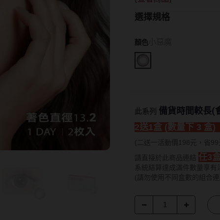
15.0mm
Hydron海昌
Lens++永暘
13.6mm
選擇規格
Miacare美若康
MI TESORO
13.7mm
MIZMI水見
MUSE繆思女
13.8mm
小惡魔
顏色
QUINLIVAN微美瞳
OPT圓瑞
13.9mm
Ticon帝康
Pegavision晶
14.0mm以上
Timido媞蜜多
備貨時間較長(會
此系列
Smart Visio
2送1
盒 (數量下 3 盒
WiLLPAIR維
(二送一活動價198元，省99
任3
請直接於此商品連結
系統結算達成滿件數量享有
(請勿使用不同盒數的組合連