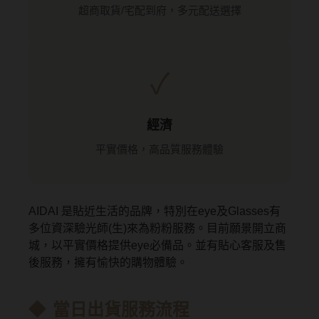
MUSE繆思女神
超商取貨/宅配到府，多元配送選擇
OPT圓瑞
Pegavision晶碩
✓
Timido媞蜜多
Smart Vision睛靈
經濟
平實價格，高品質服務體驗
WiLLPAIR維樂配
日本隱眼品牌
AIDAI 是貼近生活的品牌，特別在eye及Glasses有
多位資深驗光師(生)來為粉粉服務。目前願景開立商
Secret Candy Magic
神秘魔幻糖果
城，以平實價格提供eye必備品。並有貼心客服及售
後服務，擁有愉快的購物體驗。
SEED實瞳
Candy Magic魔幻糖果
當日出貨服務流程