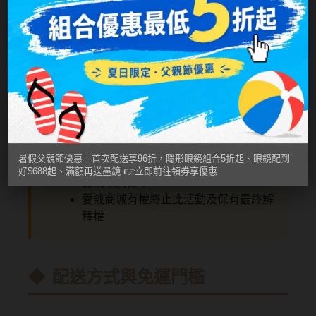
注意事項
韓國隱眼品牌
若訂單中包含非現貨商品，將依最長備
貨時間安排出貨
CLB Color波斯霓彩
國定假日及例假日不提供當日出貨服務
依照配送單時間揀貨，現貨品剛好架倉
CalmeD'or曦迪
上數量不足，另需向原供應商調貨（約
IDIFF
3-6個工作日調貨）
如遇不可抗力因素（如天災、物流異常
LENSME
等），出貨時間可能有所調整
暑假父親節優惠｜首次配送享96折，隱形眼鏡組合5折起、眼鏡配到
訂單一經確認付款後，恕不接受更改商
oddI's
好$688起、滿額再送墨鏡 👉立即前往領券享優惠
品或取消訂單
愛戴商城有權終止此活動及保有最終解
藥水保養液
釋權
隱形眼鏡藥水保養液
清潔專用
配送方式與免運門檻
隱眼濕潤液