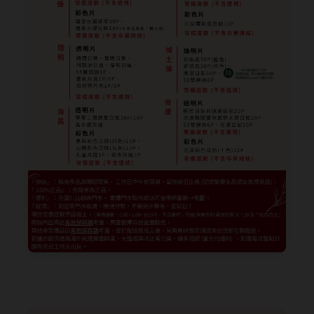
抗藍光鏡片
15.0mm
風鏡
多焦老花鏡片
著色直徑
戴品味
配戴週期
11.9~12.5mm
膠框
日拋
12.6~12.9mm
金屬框
月拋
13.0mm
複合框
雙週拋
13.1mm
前掛雙用框
13.2mm
隱形眼鏡品牌
戴好康
13.3mm
ACUVUE嬌生安視優
期間限定
13.4mm
Alcon愛爾康
眼鏡週邊商品
13.5mm