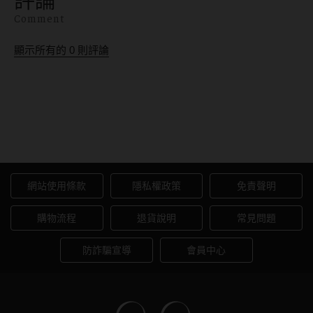
分析，幫你找到最適合的
Comment
命定隱眼！
顯示所有的
0
則評論
愛戴商城-當日現貨11點出貨
服務
網站使用條款
隱私權政策
免責聲明
購物流程
退貨說明
常見問題
防詐騙宣導
會員中心