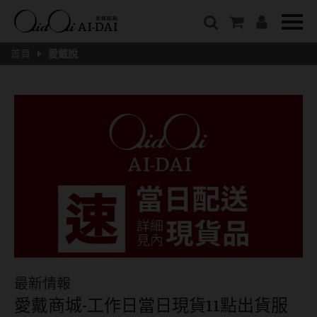
隱眼總覽
含水量
保養液藥水分類
戴品牌
愛戴說文章分類
隱形眼鏡全系列
38%以下含水量
保養液藥水總覽
Prize
愛戴說文章總覽
首頁
愛戴說
彩色隱形眼鏡全系列
41%~54%含水量
清潔用保養液
IV.KK X AIDAI
最新情報
本月組合搭贈
55%以上含水量
濕潤液
KANGOL
品牌故事
妝美堂
硬式專用藥水
NATIVE PERFECT
店家推薦
基弧
T-Garden
泡沫洗淨液
CRUSADE
好評推薦
8.3mm
亞洲安視達
GUGA
眼鏡學堂
8.4mm
優惠活動
特約商店
視力保健
8.5mm
最新商品
隱形眼鏡小百科
戴系列
8.6mm
暢銷款式
最新情報
8.7mm
光學眼鏡
愛戴商城-工作日當日現貨11點出貨服
福利品