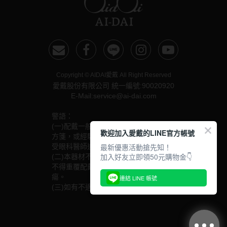
Copyright © AIDAI愛戴 All Right Reserved
愛戴股份有限公司 統一編號:90020920
E-Mail:service@ai-dai.com
警語：
(一)配戴一般隱形眼鏡須經眼科醫師驗光配鏡取得處
歡迎加入愛戴的LINE官方帳號
方箋，或經驗光人員驗光配鏡取得配鏡單，並定期接
最新優惠活動搶先知！
受眼科醫師追蹤檢查。
加入好友立即領50元購物金👇
(二)本器材不得逾中文說明書建議之最長配戴時數、
不得重覆配戴，於就寢前務必取下，以免感染或潰
瘍。
連結 LINE 帳號
(三)如有不適，應立即就醫。