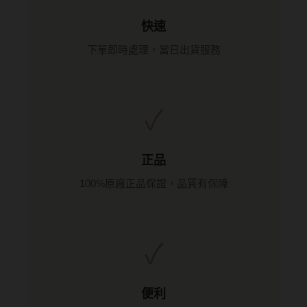
台灣隱眼品牌
紫色系
快速
Anley安儷
粉色系
下單即時處理，當日出貨服務
AKIRA艾綺拉
橘黃色系
AQUAMAX水滋氧
紅色系
✓
ASIA STAR純粹美
eyemoody目荻
正品
iLens愛能視
100%原廠正品保證，品質有保障
KARACON優視達
LARGAN星歐
✓
Lens++永暘
MI TESORO蜜緹
便利