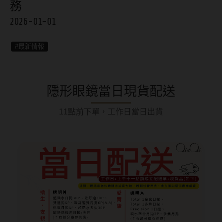
務
8.8mm
太陽眼鏡
2026-01-01
隱眼分類
9.0mm
兒童眼鏡
矽水膠
薄鋼眼鏡
#最新情報
直徑
透明日拋
戴框型
13.8mm
透明月拋
隱形眼鏡當日現貨配送
14.0mm
方框系
彩色日拋
11點前下單，工作日當日出貨
14.1mm
圓框系
彩色月拋
14.2mm
飛行款
月牙定軸
14.3mm
眉型款
鏡片類型
14.4mm
潮流多邊
球面鏡片
14.5mm
素顏大框
散光鏡片
14.7mm
高度數小框