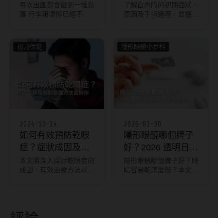
後太陽眼鏡要戴多
每次出國都會碰到一堆鳥
了解白內障的初期症狀、
事 行李箱壞掉已經不是
原因及手術過程，並獲取
久？
第一次 這次連眼鏡也都
術後護理建議，包括太陽
壞掉，還要快閃東京窮
眼鏡佩戴時間與術後禁
遊！ 真的是跋山涉水、
忌，助您順利恢復視力健
視力保健
隱形眼鏡小百科
歷經了千辛萬苦阿… 因
康。
為是很臨時的出遊就決定
投宿膠囊旅館 這樣的初
體驗真的是刻骨銘心！和
我想像的天差地遠！
2024-10-14
2026-01-30
如何有效預防乾眼
隱形眼鏡哪個牌子
症？症狀成因及長
好？2026 透明日拋
期管理方法告訴
推薦與11款隱眼熱
本文將深入探討乾眼症的
隱形眼鏡哪個牌子好？眼
成因、有效治療方法以及
睛容易乾怎麼辦？本文整
你！
銷評比
長期管理策略，幫助你全
理 2026 年最新 11 款熱
面了解並有效應對這一困
銷透明日拋隱形眼鏡推
擾，恢復明亮舒適的雙
薦，包含安視優、愛爾
眼。
康、博士倫等大廠，並針
評論
對矽水膠與水膠材質深入