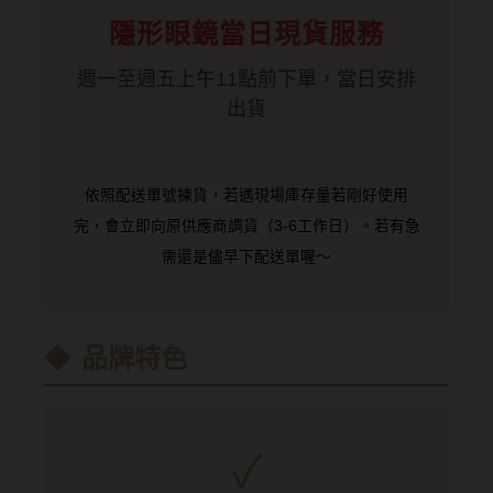
Bausch + Lomb博士倫
13.6mm
隱形眼鏡當日現貨服務
Briomoist氧視加
13.7mm
週一至週五上午11點前下單，當日安排
CAMAX加美
13.8mm
出貨
CoFANCY可糖
13.9mm
CooperVision酷柏
14.0mm以上
依照配送單號揀貨，若遇現場庫存量若剛好使用
Freshkon菲士康
完，會立即向原供應商調貨（3-6工作日）。若有急
顏色分類
需還是儘早下配送單喔～
Hydron海昌
Miacare美若康
棕褐色系
MIZMI水見
灰色系
品牌特色
QUINLIVAN微美瞳
黑色系
Ticon帝康
藍色系
✓
綠色系