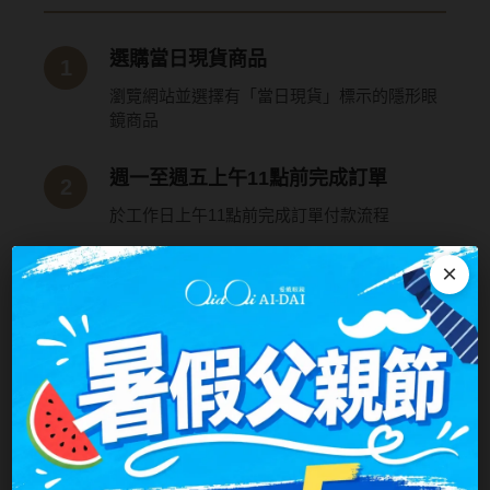
ReVIA蕾美
選購當日現貨商品
EverColor艾薇卡
瀏覽網站並選擇有「當日現貨」標示的隱形眼
Pony Pallet魔彩盤
鏡商品
CRYSTE晶瞳
週一至週五上午11點前完成訂單
DECORATIVE視妝美
於工作日上午11點前完成訂單付款流程
SAMI佐美
×
訂單確認
PienAge
系統自動確認訂單並進入處理階段
T-Garden CRUUM
T-Garden FLANMY
當日出貨
我們會在當天為您安排出貨
T-Garden Loveil
T-Garden Chu's me