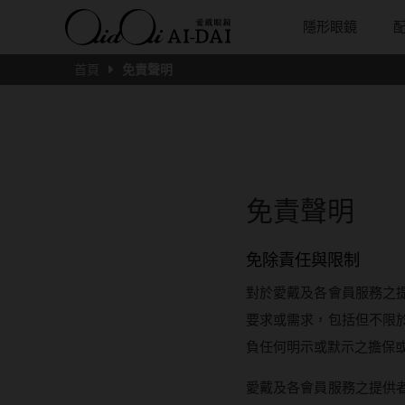
隱形眼鏡
首頁
免責聲明
隱眼總覽
含水量
保養液藥水分類
戴品牌
愛戴說文章分類
隱眼分類
基弧
戴系列
鏡片類型
隱形眼鏡全系列
38%以下含水量
保養液藥水總覽
Prize
愛戴說文章總覽
矽水膠
8.3mm
光學眼鏡
球面鏡片
彩色隱形眼鏡全系列
41%~54%含水量
清潔用保養液
IV.KK X AIDAI
最新情報
透明日拋
8.4mm
太陽眼鏡
散光鏡片
本月組合搭贈
55%以上含水量
濕潤液
KANGOL
品牌故事
透明月拋
8.5mm
兒童眼鏡
抗藍光鏡
免責聲明
妝美堂
硬式專用藥水
NATIVE PERFECT
店家推薦
彩色日拋
8.6mm
薄鋼眼鏡
多焦老花
免除責任與限制
T-Garden
泡沫洗淨液
CRUSADE
好評推薦
彩色月拋
8.7mm
對於愛戴及各會員服務之
亞洲安視達
GUGA
眼鏡學堂
月牙定軸
8.8mm
要求或需求，包括但不限
優惠活動
特約商店
視力保健
9.0mm
負任何明示或默示之擔保
最新商品
隱形眼鏡小百科
愛戴及各會員服務之提供