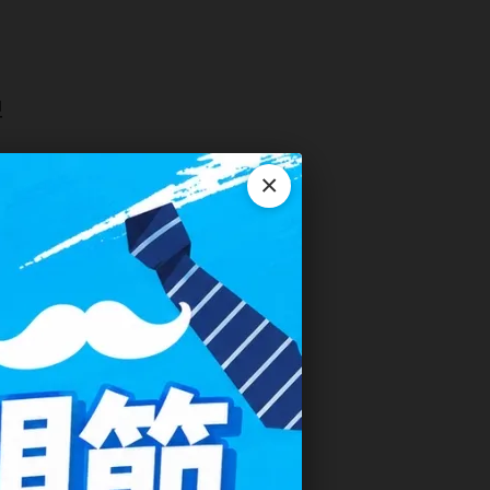
牌
×
光、多焦、彩色隱
足每日視力所需！
擇。由於隱形眼鏡度數與一般
人。