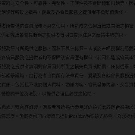
15.0mm
Hydron海昌
Lens++永暘
13.6mm
或資料之安全性、可靠性、完整性、正確性及不會斷線和出錯等，因
Miacare美若康
MI TESORO
13.7mm
或錯誤等所致之損害，愛戴及各會員服務之提供者不負賠償責任。
MIZMI水見
MUSE繆思女
13.8mm
供者所提供的會員服務本身之使用，所造成之任何直接或間接之損害
使係愛戴及各會員服務之提供者曾明白提示注意之建議事項亦同。
QUINLIVAN微美瞳
OPT圓瑞
13.9mm
Ticon帝康
Pegavision晶
14.0mm以上
員服務平台所提供之服務，而私下與任何第三人或於未經授權利用愛
及各會員服務之提供者均不保障該會員應有權益。若因此造成會員產
Timido媞蜜多
員服務之提供者無須對會員因此所生之損失負責或賠償。任何從事上
Smart Visio
致訴訟爭議時，由行為者自負所有法律責任，愛戴及各該會員服務提
WiLLPAIR維
之資訊，包括且不限於個人資料、通訊內容、會員發佈內容、交易資
、警檢調單位及法院，以提供合理且必要之協助。
依循處方箋內容訂製，消費者可透過信譽良好的驗光處取得合適需求
滿意度。愛戴提供門市清單已提供iPosition融像驗光檢測，為您提