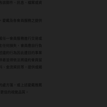
紅色系
各該郵件、訊息、檔案或資
SAMI佐美
蜜緹
PienAge
神
，愛戴及各會員服務之提供
T-Garden CRUUM
T-Garden FLANMY
碩
戴任一會員服務進行交易或
T-Garden Loveil
生任何損失，會員應自行負
T-Garden Chu's me
述違約行為因此遭目的事業
n睛靈
供者並得依法將違約會員留
樂配
料、金流資訊等，提供或揭
的處方箋，或上述愛戴推薦
供更佳的視覺品質。