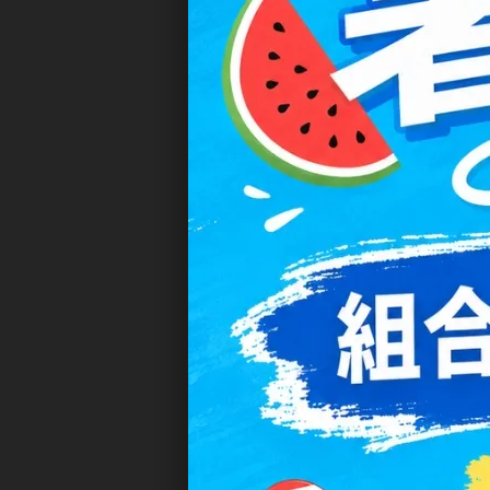
散光隱形眼鏡推薦
我們提供多款散光隱形眼鏡
隱形眼鏡怎麼戴？
很多人第一次戴隱形眼鏡都
1. 洗淨雙手
2. 取出鏡片並確認正反面
3. 輕輕拉開眼皮
4. 放上鏡片即可完成配戴
同時，記得搭配專用隱形眼
選購隱形眼鏡的重點
挑選隱形眼鏡時，可以先注
1. 含水量：影響配戴時的舒