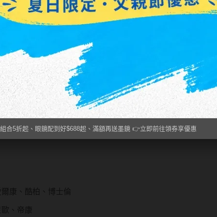
建議不超過 8 小時，月拋則需每日清潔保養
專屬度數設計，才能看得清晰
度的重要因素，一般來說，含水量 30-40% 的隱形眼鏡適合
組合5折起、眼鏡配到好$688起、滿額再送墨鏡 👉立即前往領券享優惠
問的問題。建議日拋隱形眼鏡配戴不超過 8 小時，月拋隱形眼
愛爾康、酷柏、博士倫
星歐、帝康