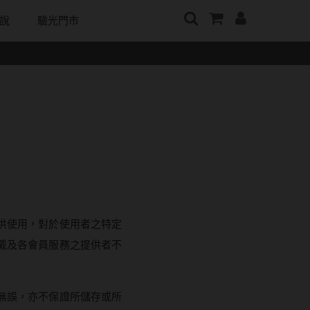
說
驗光門市
牌
日本隱眼品牌
顏色分類
戴好康
韓國隱眼品牌
m
Secret Candy Magic
棕褐色系
期間限定
CLB Color波斯霓彩
神秘魔幻糖果
m
灰色系
眼鏡週邊商品
CalmeD'or曦迪
SEED實瞳
水滋氧
黑色系
IDIFF
Candy Magic魔幻糖果
純粹美
藍色系
LENSME
ReVIA蕾美
荻
綠色系
oddI's
EverColor艾薇卡
供使用，對於使用者之特定
紫色系
Pony Pallet魔彩盤
戴及各會員服務之提供者不
優視達
粉色系
CRYSTE晶瞳
橘黃色系
DECORATIVE視妝美
無誤，亦不保證所儲存或所