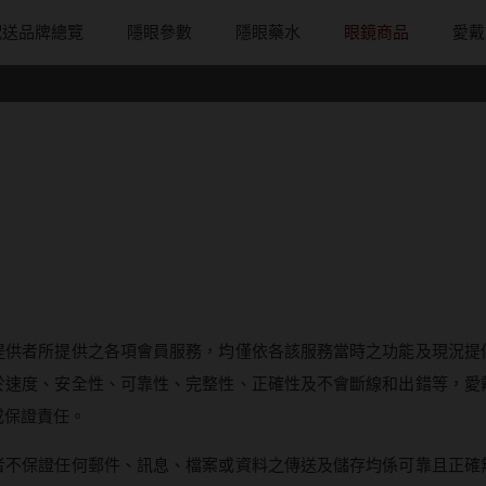
配送品牌總覽
隱眼參數
隱眼藥水
眼鏡商品
愛戴
配戴週期
直徑
戴框型
隱形眼鏡品牌
台灣隱眼品
著色直徑
戴品味
日拋
13.8mm
方框系
ACUVUE嬌生安視優
Anley安儷
11.9~12.5m
膠框
月拋
14.0mm
圓框系
Alcon愛爾康
AKIRA艾綺拉
12.6~12.9m
金屬框
片
雙週拋
14.1mm
飛行款
Bausch + Lomb博士倫
AQUAMAX
13.0mm
複合框
鏡片
14.2mm
眉型款
Briomoist氧視加
ASIA STAR
13.1mm
前掛雙用框
14.3mm
潮流多邊
CAMAX加美
eyemoody目
13.2mm
提供者所提供之各項會員服務，均僅依各該服務當時之功能及現況提
14.4mm
素顏大框
CoFANCY可糖
iLens愛能視
13.3mm
於速度、安全性、可靠性、完整性、正確性及不會斷線和出錯等，愛
14.5mm
高度數小框
CooperVision酷柏
KARACON
13.4mm
或保證責任。
14.7mm
風鏡
Freshkon菲士康
LARGAN星歐
13.5mm
者不保證任何郵件、訊息、檔案或資料之傳送及儲存均係可靠且正確