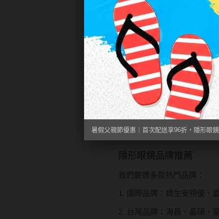
2. 透氧度：確保角膜健康
3. 配戴時間：日拋隱形眼鏡
4. 散光隱形眼鏡：需選擇
隱形眼鏡含水量選擇
隱形眼鏡含水量是影響配戴舒適
隱形眼鏡可以戴多久？
暑假父親節優惠｜首次配送享96折，隱形眼鏡
隱形眼鏡配戴時間是消費者常
隱形眼鏡品牌推薦
我們嚴選多款熱門品牌：
1. 國際品牌：嬌生安視優、
2. 台灣品牌：海昌、晶碩、