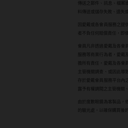
暢銷款式
傳送之郵件、訊息、檔案
福利品
料傳送或儲存失敗、遺失
因愛戴或各會員服務之提
者不負任何賠償責任，即
會員凡非透過愛戴及各會
服務等商業行為者，愛戴
擔所有責任，愛戴及各會
主管機關調查、或因此導
存於愛戴會員服務平台內
露予有權調閱之主管機關
藥水保養液
由於度數眼鏡為客製品，
隱形眼鏡藥水保養液
的驗光處，以確保購買後的
清潔專用