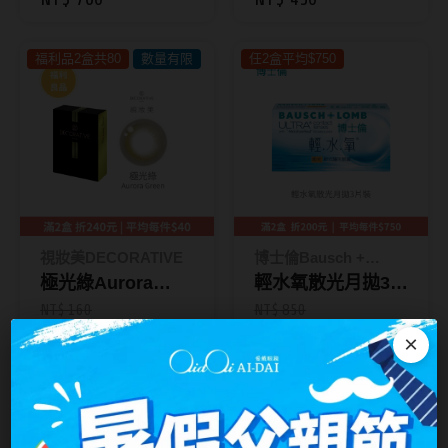
★【四盒組】→加
台灣隱眼品牌
贈120ml藥水 (數量
紫色系
福利品2盒共80
數量有限
任2盒平均$750
有限,贈完為止)
Anley安儷
粉色系
AKIRA艾綺拉
橘黃色系
AQUAMAX水滋氧
紅色系
ASIA STAR純粹美
eyemoody目荻
視妝美DECORATIVE
博士倫Bausch +
iLens愛能視
極光綠Aurora
Lomb
輕水氧散光月拋3片
KARACON優視達
Green｜GLOW彩
裝
NT$ 160
NT$ 850
NT$ 160
NT$ 830
色月拋1入_限量供
×
LARGAN星歐
應中 (最低效期
Lens++永暘
2盒折250
2026.09)_無法售服
2盒398
王淨代言
退換貨
MI TESORO蜜緹