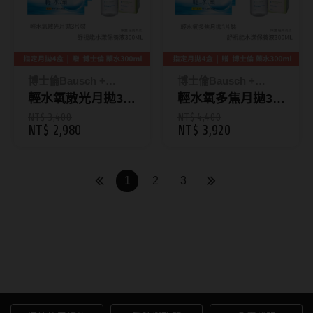
硬式專用藥水
泡沫洗鏡液
博士倫Bausch +
博士倫Bausch +
Lomb
輕水氧散光月拋3片
Lomb
輕水氧多焦月拋3片
裝【4盒組】+贈
裝【4盒組】+贈
NT$ 3,400
NT$ 4,400
NT$ 2,980
NT$ 3,920
【博士倫舒視能藥
【博士倫舒視能藥
水300ML】_贈品
水300ML】_贈品
送完為止 (先搶先
送完為止 (先搶先
1
2
3
贏)
贏)
隱形眼鏡月拋｜AIDAI愛戴線
上配送