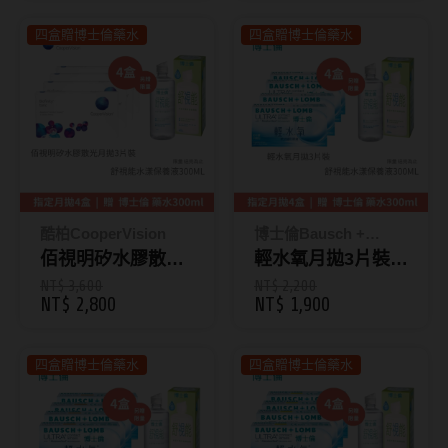
倫舒視能藥水
水300ML】_贈品
韓國隱眼品牌
四盒贈博士倫藥水
300ML】_贈品送
四盒贈博士倫藥水
送完為止 (先搶先
完為止 (先搶先贏)
贏)
CLB Color波斯霓彩
CalmeD'or曦迪
IDIFF
LENSME
酷柏CooperVision
博士倫Bausch +
oddI's
佰視明矽水膠散光
Lomb
輕水氧月拋3片裝
月拋3片裝【4盒
【4盒組】+贈【博
NT$ 3,600
NT$ 2,200
藥水保養液
NT$ 2,800
NT$ 1,900
組】+贈【博士倫
士倫舒視能藥水
舒視能藥水
300ML】_贈品送
隱形眼鏡藥水保養液
四盒贈博士倫藥水
300ML】_贈品送
四盒贈博士倫藥水
完為止 (先搶先贏)
清潔專用
完為止 (先搶先贏)
隱眼濕潤液