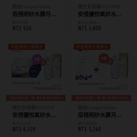
ReVIA蕾美
酷柏CooperVision
嬌生安視優ACUVUE
佰視明矽水膠月抛6
安視優悅氧矽水膠
EverColor艾薇卡
片裝
月拋6片裝 【4盒
NT$ 950
NT$ 4,000
NT$ 920
NT$ 3,600
Pony Pallet魔彩盤
組】+贈【博士倫
舒視能藥水
CRYSTE晶瞳
四盒贈博士倫藥水
四盒贈博士倫藥水
300ML】_贈品送
DECORATIVE視妝美
完為止 (先搶先贏)
SAMI佐美
PienAge
T-Garden CRUUM
T-Garden FLANMY
嬌生安視優ACUVUE
酷柏CooperVision
T-Garden Loveil
安視優悅氧矽水膠
佰視明矽水膠月抛6
散光月拋6片裝【4
片裝【4盒組】+贈
NT$ 7,120
NT$ 3,800
T-Garden Chu's me
NT$ 6,320
NT$ 3,240
盒組】+贈【博士
【博士倫舒視能藥