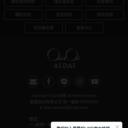
網站使用條款
隱私權政策
免責聲明
購物流程
退貨說明
常見問題
防詐騙宣導
會員中心
Copyright © AIDAI愛戴 All Right Reserved
愛戴股份有限公司 統一編號:90020920
E-Mail:service@ai-dai.com
警語：
(一)配戴一般隱形眼鏡須經眼科醫師驗光配鏡取得處