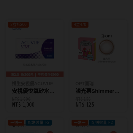
8.8mm
太陽眼鏡
隱眼分類
9.0mm
兒童眼鏡
2盒折200
4盒470
矽水膠
薄鋼眼鏡
直徑
透明日拋
戴框型
13.8mm
透明月拋
14.0mm
方框系
彩色日拋
14.1mm
圓框系
彩色月拋
14.2mm
飛行款
嬌生安視優ACUVUE
OPT圓瑞
月牙定軸
安視優悅氧矽水膠
謐光栗Shimmer
14.3mm
眉型款
月拋6片裝
Brown｜旅行日記
NT$ 1,000
NT$ 150
NT$ 1,000
NT$ 125
鏡片類型
14.4mm
潮流多邊
彩色月拋1片裝
球面鏡片
14.5mm
素顏大框
一送一
配送數量下2
一送一
配送數量下2
散光鏡片
14.7mm
高度數小框