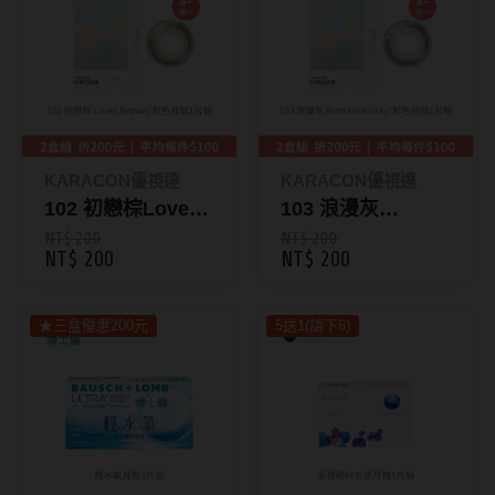
抗藍光鏡片
15.0mm
風鏡
多焦老花鏡片
著色直徑
戴品味
配戴週期
11.9~12.5mm
膠框
KARACON優視達
KARACON優視達
日拋
12.6~12.9mm
金屬框
102 初戀棕Lover
103 浪漫灰
Brown｜
Romance Gray｜
NT$ 200
NT$ 200
月拋
13.0mm
複合框
NT$ 200
NT$ 200
KARACON
KARACON
雙週拋
13.1mm
前掛雙用框
CHICOLOR 38%
CHICOLOR 38%
★三盒優惠200元
彩色月拋1片裝
5送1(請下6)
彩色月拋1片裝
13.2mm
隱形眼鏡品牌
戴好康
13.3mm
ACUVUE嬌生安視優
期間限定
13.4mm
Alcon愛爾康
眼鏡週邊商品
13.5mm