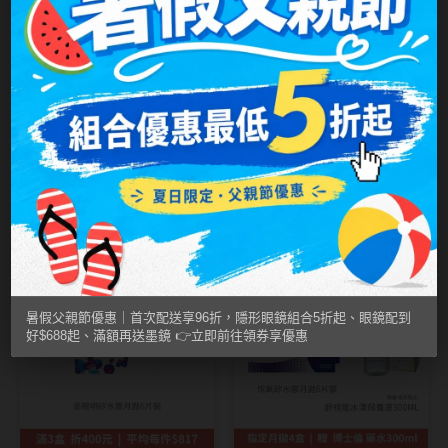
MUSE繆思女神
OPT圓瑞
Pegavision晶碩
Timido媞蜜多
愛爾康Alcon
純粹美 ASIA STAR
親水聚合月拋3片裝
月光星河
Smart Vision睛靈
Moonlight｜純粹
NT$ 580
NT$ 299
NT$ 550
NT$ 210
WiLLPAIR維樂配
美彩色月拋2片裝
任三件省400
平均817
四盒贈博士倫藥水
日本隱眼品牌
暑假父親節優惠｜首次配送享96折，隱形眼鏡組合5折起、眼鏡配到
Secret Candy Magic
好$688起、滿額再送墨鏡 👉立即前往領券享優惠
神秘魔幻糖果
SEED實瞳
Candy Magic魔幻糖果