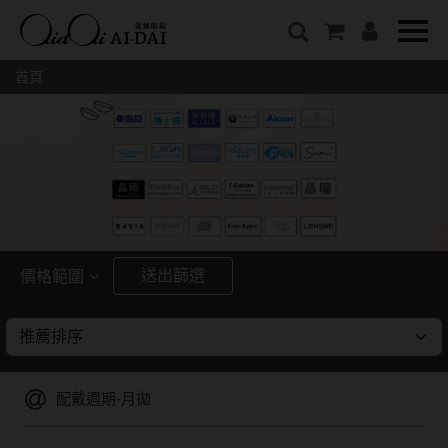
隱眼總覽
含水量
保養液藥水分類
戴品牌
愛戴說文章分類
隱形眼鏡全系列
38%以下含水量
保養液藥水總覽
Prize
愛戴說文章總覽
首頁
彩色隱形眼鏡全系列
41%~54%含水量
清潔用保養液
IV.KK X AIDAI
最新情報
本月組合搭贈
55%以上含水量
濕潤液
KANGOL
品牌故事
妝美堂
硬式專用藥水
NATIVE PERFECT
店家推薦
基弧
T-Garden
泡沫洗淨液
CRUSADE
好評推薦
8.3mm
亞洲安視達
GUGA
眼鏡學堂
送出篩選
價格範圍
8.4mm
優惠活動
特約商店
視力保健
~
8.5mm
最新商品
隱形眼鏡小百科
戴系列
8.6mm
暢銷款式
配戴週期-月拋
8.7mm
光學眼鏡
福利品