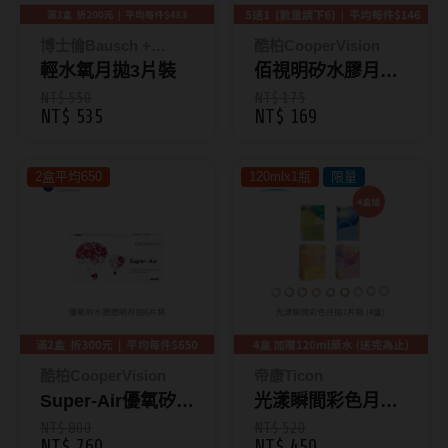
Bausch + Lomb博士倫
13.6mm
Briomoist氧視加
博士倫Bausch +
酷柏CooperVision
13.7mm
Lomb
輕水氧月拋3片裝
佰視明矽水膠月抛
CAMAX加美
13.8mm
【1片裝】
NT$ 550
NT$ 175
NT$ 535
NT$ 169
CoFANCY可糖
13.9mm
CooperVision酷柏
14.0mm以上
2盒平均650
120mlx1瓶
限量
Freshkon菲士康
顏色分類
Hydron海昌
Miacare美若康
棕褐色系
MIZMI水見
灰色系
QUINLIVAN微美瞳
黑色系
酷柏CooperVision
帝康Ticon
Super-Air優氧矽水
光漾瞬間彩色月拋1
Ticon帝康
藍色系
膠透明月拋6片裝
片裝-四款色
NT$ 800
NT$ 520
綠色系
NT$ 760
NT$ 450