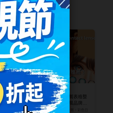
紅色系
SAMI佐美
蜜緹
PienAge
神
T-Garden CRUUM
隱形眼鏡小百科
T-Garden FLANMY
碩
T-Garden Loveil
T-Garden Chu's me
n睛靈
樂配
2024-05-28
眼鏡度
彩色日拋隱形眼鏡推薦表格整
度數對
理懶人包｜日韓混血風品牌一
次看！
建議至關
為你整理的所有彩色隱眼推薦，彩色日