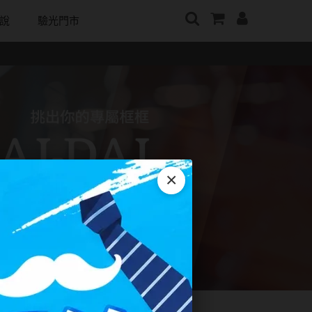
說
驗光門市
牌
日本隱眼品牌
顏色分類
戴好康
韓國隱眼品牌
m
Secret Candy Magic
棕褐色系
期間限定
CLB Color波斯霓彩
神秘魔幻糖果
m
灰色系
眼鏡週邊商品
CalmeD'or曦迪
SEED實瞳
水滋氧
黑色系
IDIFF
Candy Magic魔幻糖果
純粹美
藍色系
LENSME
×
ReVIA蕾美
荻
綠色系
oddI's
EverColor艾薇卡
紫色系
Pony Pallet魔彩盤
優視達
粉色系
CRYSTE晶瞳
橘黃色系
DECORATIVE視妝美