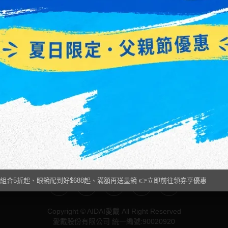
選擇隱形眼鏡的關鍵因素、使用
重要。了解如何尋求眼科醫師
項以及熱門品牌隱形眼鏡推薦，
進行度數換算，以及避免常見
鬆找到理想的隱形眼鏡日拋產
保配戴舒適與視力健康。閱讀
取詳盡的指導與實用建議。
策
免責聲明
購物流程
退貨說明
常見問題
組合5折起、眼鏡配到好$688起、滿額再送墨鏡 👉立即前往領券享優惠
Copyright © AIDAI愛戴 All Right Reserved
愛戴股份有限公司 統一編號:90020920