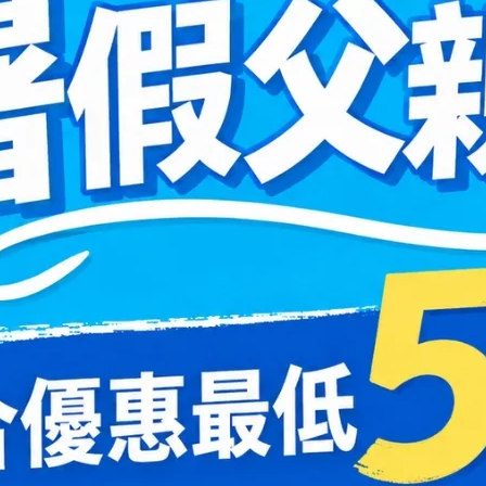
15.0mm
Hydron海昌
Lens++永暘
13.6mm
Miacare美若康
MI TESORO
13.7mm
MIZMI水見
MUSE繆思女
13.8mm
QUINLIVAN微美瞳
OPT圓瑞
13.9mm
小百科
隱形眼鏡小百科
Ticon帝康
Pegavision晶
14.0mm以上
Timido媞蜜多
Smart Visio
WiLLPAIR維
7-18
2024-07-16
眼鏡日拋推薦｜如何做挑
隱形眼鏡度數換算器｜
重點整理告訴你！
數轉隱眼＋散光換算與
照表
何挑選適合的隱形眼鏡日拋。這
在選擇隱形眼鏡度數時，專業