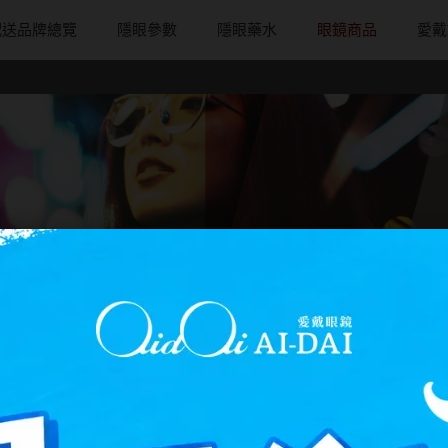
配送品牌總覽
隱眼參數
隱眼藥水
眼鏡商品
愛戴
配戴週期
直徑
戴框型
隱形眼鏡品牌
台灣隱眼品
著色直徑
戴品味
日拋
13.8mm
方框系
ACUVUE嬌生安視優
Anley安儷
11.9~12.5m
膠框
月拋
14.0mm
圓框系
Alcon愛爾康
AKIRA艾綺拉
12.6~12.9m
金屬框
片
雙週拋
14.1mm
飛行款
Bausch + Lomb博士倫
AQUAMAX
13.0mm
複合框
鏡片
14.2mm
眉型款
Briomoist氧視加
ASIA STAR
13.1mm
前掛雙用框
14.3mm
潮流多邊
CAMAX加美
eyemoody目
13.2mm
14.4mm
素顏大框
CoFANCY可糖
iLens愛能視
13.3mm
14.5mm
高度數小框
CooperVision酷柏
KARACON
13.4mm
14.7mm
風鏡
Freshkon菲士康
LARGAN星歐
13.5mm