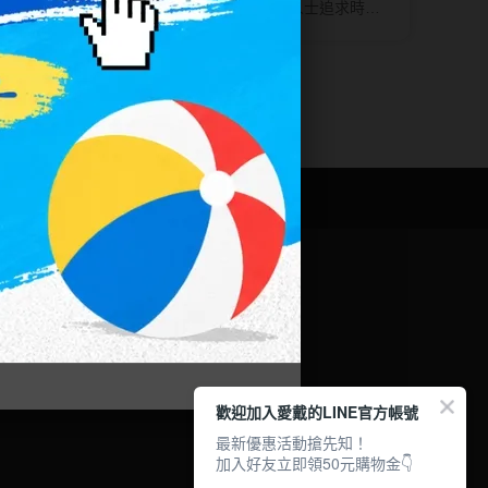
的幫助，
拋隱形眼鏡成為現代愛美人士追求時尚
錯誤，確
的重要選擇，無論是變換瞳色還是增加
本文，獲
眼神魅力，都能輕鬆實現。愛戴眼鏡將
為你介紹挑選彩色日拋隱形眼鏡的關鍵
及所需的知識，並推薦熱門彩色日拋隱
眼，讓你找到最適合你的彩色日拋隱形
眼鏡。
防詐騙宣導
會員中心
歡迎加入愛戴的LINE官方帳號
最新優惠活動搶先知！
加入好友立即領50元購物金👇