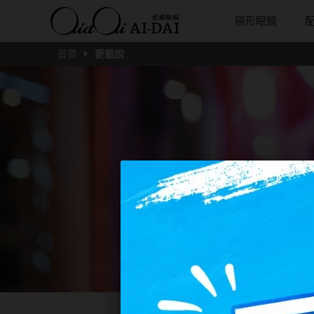
隱形眼鏡
首頁
愛戴說
隱眼總覽
含水量
保養液藥水分類
戴品牌
愛戴說文章分類
隱眼分類
基弧
戴系列
鏡片類型
隱形眼鏡全系列
38%以下含水量
保養液藥水總覽
Prize
愛戴說文章總覽
矽水膠
8.3mm
光學眼鏡
球面鏡片
彩色隱形眼鏡全系列
41%~54%含水量
清潔用保養液
IV.KK X AIDAI
最新情報
透明日拋
8.4mm
太陽眼鏡
散光鏡片
本月組合搭贈
55%以上含水量
濕潤液
KANGOL
品牌故事
透明月拋
8.5mm
兒童眼鏡
抗藍光鏡
妝美堂
硬式專用藥水
NATIVE PERFECT
店家推薦
彩色日拋
8.6mm
薄鋼眼鏡
多焦老花
T-Garden
泡沫洗淨液
CRUSADE
好評推薦
彩色月拋
8.7mm
亞洲安視達
GUGA
眼鏡學堂
月牙定軸
8.8mm
優惠活動
特約商店
視力保健
9.0mm
最新商品
隱形眼鏡小百科