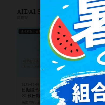
暢銷款式
AIDAI SAY~
福利品
愛戴說
隱形眼鏡小百科
隱形眼鏡
藥水保養液
2025-11-03
2024-0
隱形眼鏡藥水保養液
日拋隱形眼鏡推薦｜2026 精選
隱形
20 款日拋與美瞳挑選秘訣一次
選？
清潔專用
看懂
探索 2026 最推薦的日拋隱形眼鏡！本
了解如