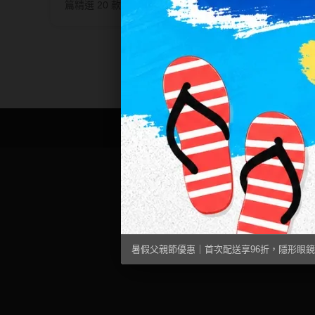
隱眼濕潤液
篇精選 20 款熱門日拋與美瞳，從配戴
篇涵蓋
舒適度、含水量、材質到品牌特色一次
注意事
硬式專用藥水
比較。想知道怎麼挑選不踩雷？我們整
助你輕
理專業建議與購買重點，帶你快速找到
品。
泡沫洗鏡液
最適合自己的日拋款式。
愛戴說｜AIDAI SAY
網站使用條款
隱私權政
暑假父親節優惠｜首次配送享96折，隱形眼鏡