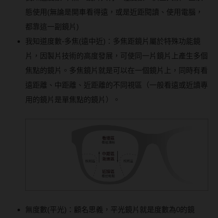
硬式專用藥水
態使用(無論是開車看得遠，或是近距閱讀、使用電腦，
都靠這一副鏡片)
泡沫洗鏡液
我知道度數-多焦(遠中近)：多焦距鏡片屬於特殊功能鏡
片，因製片技術的高度發展，可使同一片鏡片上產生多個
焦點的鏡片。多焦鏡片就是可以在一個鏡片上，同時有看
遠距離、中距離、近距離的不同視區（一般看遠或近讀專
用的鏡片是單焦點的鏡片）。
無度數(平光)：顧名思義，平光鏡片就是度數為0的鏡