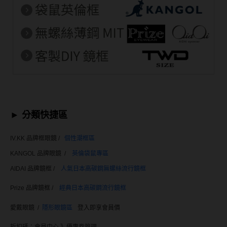
抗藍光鏡片
15.0mm
風鏡
多焦老花鏡片
著色直徑
戴品味
配戴週期
11.9~12.5mm
膠框
日拋
12.6~12.9mm
金屬框
月拋
13.0mm
複合框
►
分類快捷區
雙週拋
13.1mm
前掛雙用框
IV.KK 品牌框眼鏡 /
個性潮框區
13.2mm
KANGOL 品牌眼鏡 /
英倫袋鼠專區
隱形眼鏡品牌
戴好康
AIDAI 品牌鏡框 /
人氣日本高碳鋼
無螺絲流行鏡框
13.3mm
ACUVUE嬌生安視優
期間限定
Prize 品牌鏡框 /
經典日本高碳鋼
流行鏡框
13.4mm
Alcon愛爾康
眼鏡週邊商品
愛戴眼鏡 /
隱形眼鏡區
登入即享會員價
13.5mm