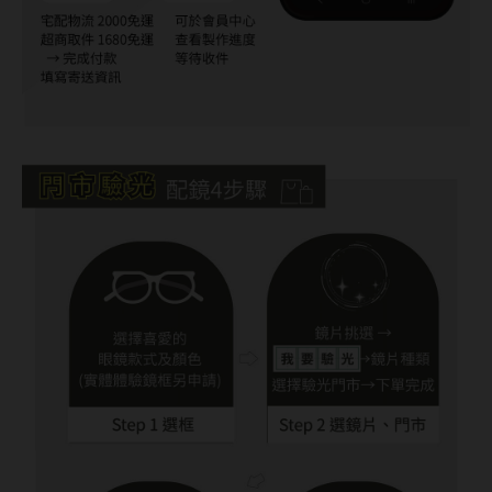
MUSE繆思女神
OPT圓瑞
Pegavision晶碩
Timido媞蜜多
Smart Vision睛靈
WiLLPAIR維樂配
日本隱眼品牌
Secret Candy Magic
神秘魔幻糖果
SEED實瞳
Candy Magic魔幻糖果