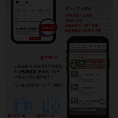
台灣隱眼品牌
紫色系
Anley安儷
粉色系
AKIRA艾綺拉
橘黃色系
AQUAMAX水滋氧
紅色系
ASIA STAR純粹美
eyemoody目荻
iLens愛能視
KARACON優視達
LARGAN星歐
Lens++永暘
MI TESORO蜜緹