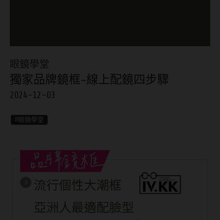
8.8mm
太陽眼鏡
隱眼分類
9.0mm
兒童眼鏡
矽水膠
薄鋼眼鏡
直徑
眼鏡學堂
透明日拋
戴框型
獨家品牌鏡框~線上配鏡四步驟
13.8mm
透明月拋
2024-12-03
14.0mm
方框系
彩色日拋
14.1mm
圓框系
#眼鏡學堂
彩色月拋
14.2mm
飛行款
月牙定軸
14.3mm
眉型款
鏡片類型
14.4mm
潮流多邊
球面鏡片
14.5mm
素顏大框
散光鏡片
14.7mm
高度數小框