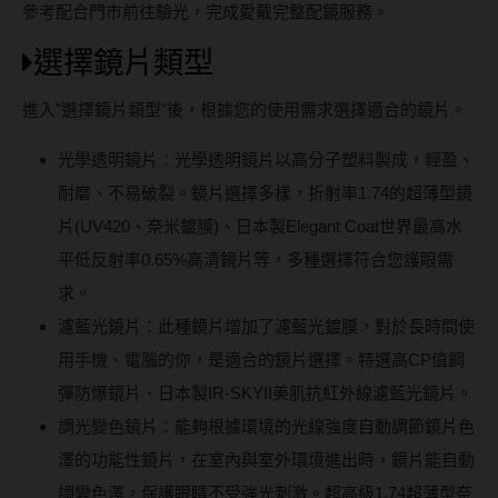
參考配合門市前往驗光，完成愛戴完整配鏡服務。
選擇鏡片類型
進入”選擇鏡片類型”後，根據您的使用需求選擇適合的鏡片。
光學透明鏡片：光學透明鏡片以高分子塑料製成，輕盈、
耐磨、不易破裂。鏡片選擇多樣，折射率1.74的超薄型鏡
片(UV420、奈米鍍膜)、日本製Elegant Coat世界最高水
平低反射率0.65%高清鏡片等，多種選擇符合您護眼需
求。
濾藍光鏡片：此種鏡片增加了濾藍光鍍膜，對於長時間使
用手機、電腦的你，是適合的鏡片選擇。特選高CP值鋼
彈防爆鏡片、日本製IR-SKYII美肌抗紅外線濾藍光鏡片。
調光變色鏡片：能夠根據環境的光線強度自動調節鏡片色
澤的功能性鏡片，在室內與室外環境進出時，鏡片能自動
調變色澤，保護眼睛不受強光刺激。超高級1.74超薄型奈