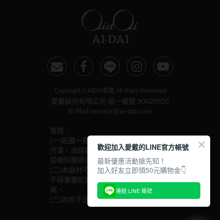
Copyright © AIDAI愛戴 All Right Reserved
愛戴股份有限公司 統一編號:90020920
E-Mail:service@ai-dai.com
警語：
(一)配戴一般隱形眼鏡須經眼科醫師驗光配鏡取得處
歡迎加入愛戴的LINE官方帳號
方箋，或經驗光人員驗光配鏡取得配鏡單，並定期接
最新優惠活動搶先知！
受眼科醫師追蹤檢查。
加入好友立即領50元購物金👇
(二)本器材不得逾中文說明書建議之最長配戴時數、
不得重覆配戴，於就寢前務必取下，以免感染或潰
瘍。
連結 LINE 帳號
(三)如有不適，應立即就醫。