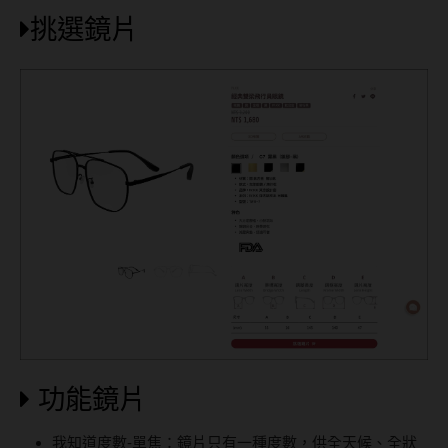
挑選鏡片
韓國隱眼品牌
CLB Color波斯霓彩
CalmeD'or曦迪
IDIFF
LENSME
oddI's
藥水保養液
隱形眼鏡藥水保養液
清潔專用
功能鏡片
隱眼濕潤液
我知道度數-單焦：鏡片只有一種度數，供全天候、全狀