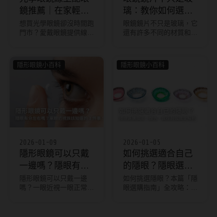
鏡推薦｜在家輕鬆
璃：教你如何選擇
挑鏡框、選鏡片，
最適合你的材質和
想買光學眼鏡卻沒時間跑
眼鏡鏡片不只是玻璃，它
門市？愛戴眼鏡提供線上
還有許多不同的材質和設
完整流程教學
設計
配鏡服務，從挑選鏡框、
計。本文將教你如何選擇
選擇鏡片到試戴、結帳一
最適合你的材質和設計，
次完成。支援單焦、多
讓你的眼鏡更舒適、更耐
隱形眼鏡小百科
隱形眼鏡小百科
焦、濾藍光、變色等鏡
用。
片，還能搭配全台門市驗
光，讓你輕鬆享受專業又
便利的配鏡體驗。
2026-01-09
2026-01-05
隱形眼鏡可以只戴
如何挑選適合自己
一邊嗎？隱眼有分
的隱眼？隱眼選購
左右嗎？｜單眼近
指南：顏色、直徑
隱形眼鏡可以只戴一邊
如何挑選隱眼？本篇「隱
嗎？一眼近視一眼正常怎
眼選購指南」全攻略：從
視族該知道的 3 件
與弧度全解析
麼辦？這篇深度解析單眼
眼型判斷直徑、膚色挑選
事
配戴隱形眼鏡的影響、單
美瞳顏色，到基弧與含水
眼視力配戴原理，以及隱
量的秘密解析。只需3分