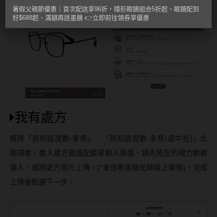
暑假父親節優惠｜首次配送享96折，隱形眼鏡組合5折起、眼鏡配到
好$688起、滿額再送墨鏡 👉立即前往領券享優惠
我有處方
選擇「我知道度數-單焦」、「我知道度數-多焦(遠中近)」此
兩項者。進入處方籤或配鏡單輸入頁面，請先將您的視力數據
填入，或將處方照片上傳。(*會由專業驗光師線上審核)。完成
上傳後點選下一步。