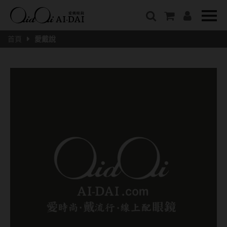
隱眼總覽
含水量
保養液藥水分類
戴品牌
愛戴說文章分類
隱形眼鏡全系列
38%以下含水量
保養液藥水總覽
Prize
愛戴說文章總覽
首頁
愛戴說
彩色隱形眼鏡全系列
41%~54%含水量
清潔用保養液
IV.KK X AIDAI
最新情報
本月組合搭贈
55%以上含水量
濕潤液
KANGOL
品牌故事
妝美堂
硬式專用藥水
NATIVE PERFECT
店家推薦
基弧
T-Garden
泡沫洗淨液
CRUSADE
好評推薦
8.3mm
亞洲安視達
GUGA
眼鏡學堂
8.4mm
優惠活動
特約商店
視力保健
8.5mm
最新商品
隱形眼鏡小百科
戴系列
8.6mm
暢銷款式
8.7mm
光學眼鏡
福利品