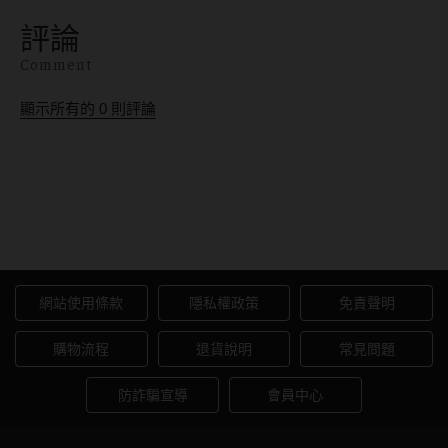
眼是否有分左右眼。單眼
鐘，教你選對命定款，讓
評論
近視族、視差大、隱眼戴
雙眼自然有神、長效舒適
一邊會怎樣的疑問一次解
不乾澀。
Comment
答！
顯示所有的
0
則評論
獨家品牌鏡框~線上配鏡四步
驟
網站使用條款
隱私權政策
免責聲明
購物流程
退貨說明
常見問題
防詐騙宣導
會員中心