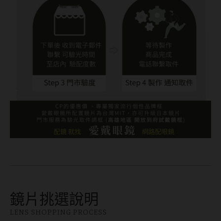
ReVIA蕾美
EverColor艾薇卡
Pony Pallet魔彩盤
CRYSTE晶瞳
DECORATIVE視妝美
SAMI佐美
PienAge
T-Garden CRUUM
T-Garden FLANMY
T-Garden Loveil
鏡片挑選說明
T-Garden Chu's me
LENS SHOPPING PROCESS