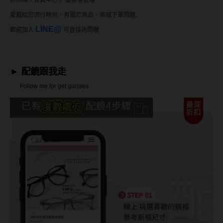
Bausch + Lomb博士倫
折扣碼：
會員中心 》優惠卷管理
13.6mm
愛戴給您流行時尚，有關於商品、商城下單問題,
Briomoist氧視加
13.7mm
LINE@
歡迎加入
可直接詢問喔
CAMAX加美
13.8mm
CoFANCY可糖
13.9mm
►
配鏡跟我走
CooperVision酷柏
14.0mm以上
Follow me for get glasses
Freshkon菲士康
顏色分類
Hydron海昌
Miacare美若康
棕褐色系
MIZMI水見
灰色系
QUINLIVAN微美瞳
黑色系
Ticon帝康
藍色系
綠色系