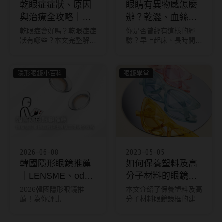
乾眼症症狀、原因
眼睛有異物感怎麼
與治療全攻略｜眼
辦？乾澀、血絲、
睛乾澀別輕忽！
癢痛一次解析
乾眼症會好嗎？乾眼症症
你是否曾經有這樣的經
狀有哪些？本文完整解析
驗？早上起床、長時間盯
乾眼症症狀自我檢測、不
著電腦，或是戴隱形眼鏡
易痊愈原因、治療方法、
一整天後，總覺得眼睛裡
飲食禁忌與舒緩方式，助
好像有沙子、灰塵，怎麼
隱形眼鏡小百科
眼鏡學堂
你有效控制乾眼症。
眨眼都揮之不去？甚至有
時還會出現眼睛血絲、
癢、痛，甚至腫起來的情
況。這種「眼睛有異物
感」不僅讓人坐立難安，
還可能影響日常生活與工
作效率。
2026-06-08
2023-05-05
韓國隱形眼鏡推薦
如何保養塑料及高
｜LENSME、oddIs
分子材料的眼鏡鏡
品牌評比與購買限
框
2026韓國隱形眼鏡推
本文介紹了保養塑料及高
薦！為你評比
分子材料眼鏡鏡框的建
制全攻略
LENSME、oddIs等熱門
議，包括定期清潔、避免
韓系美瞳品牌，一文解密
污漬、避免高溫、避免濕