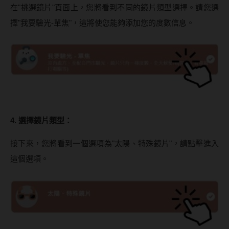
在"挑選鏡片"頁面上，您將看到不同的鏡片類型選擇。請您選
台灣隱眼品牌
紫色系
擇"我要驗光-單焦"，這將使您能夠添加您的度數信息。
Anley安儷
粉色系
AKIRA艾綺拉
橘黃色系
AQUAMAX水滋氧
紅色系
ASIA STAR純粹美
eyemoody目荻
4. 選擇鏡片類型：
iLens愛能視
接下來，您將看到一個選項為"太陽、特殊鏡片"，請點擊進入
KARACON優視達
這個選項。
LARGAN星歐
Lens++永暘
MI TESORO蜜緹