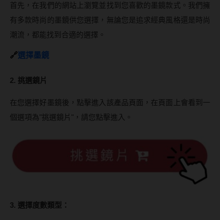
Bausch + Lomb博士倫
首先，在我們的網站上瀏覽並找到您喜歡的墨鏡款式。我們擁
13.6mm
Briomoist氧視加
有多款時尚的墨鏡供您選擇，無論您是追求經典風格還是時尚
13.7mm
潮流，都能找到合適的選擇。
CAMAX加美
13.8mm
🔗
選擇墨鏡
CoFANCY可糖
13.9mm
CooperVision酷柏
2. 挑選鏡片
14.0mm以上
Freshkon菲士康
在您選擇好墨鏡後，點擊進入該產品頁面，在頁面上會看到一
顏色分類
個選項為"挑選鏡片"，請您點擊進入。
Hydron海昌
Miacare美若康
棕褐色系
MIZMI水見
灰色系
QUINLIVAN微美瞳
黑色系
Ticon帝康
藍色系
3. 選擇度數類型：
綠色系