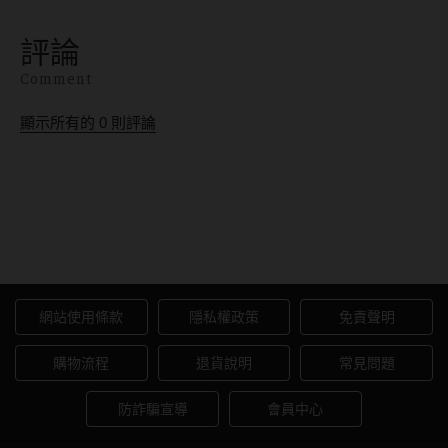
韓國買隱眼限制、台韓價
氣以及儲存方式等。這些
格與哪裡買。教你免出
建議能夠讓使用者延長鏡
評論
國、免代購風險，在台灣
框壽命，並保持其外觀及
就能透過愛戴線上平台合
性能。
Comment
法合規預訂配送，手刀入
手女神高允貞同款與定軸
顯示所有的
0
則評論
高光月牙！
如何查詢墨鏡配有度數鏡片的
價格？
網站使用條款
隱私權政策
免責聲明
購物流程
退貨說明
常見問題
防詐騙宣導
會員中心