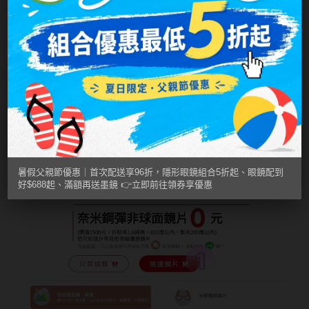
ReVIA蕾美
EverColor艾薇卡
Pony Pallet魔彩盤
CRYSTE晶瞳
DECORATIVE視妝美
SAMI佐美
暑假父親節優惠｜首次配送享96折，隱形眼鏡組合5折起、眼鏡配到
PienAge
好$688起、滿額再送墨鏡 👉立即前往領券享優惠
T-Garden CRUUM
T-Garden FLANMY
T-Garden Loveil
T-Garden Chu's me