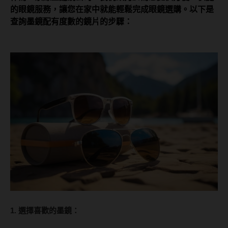
的眼鏡服務，讓您在家中就能輕鬆完成眼鏡選購。以下是
抗藍光鏡片
15.0mm
風鏡
查詢墨鏡配有度數的鏡片的步驟：
多焦老花鏡片
著色直徑
戴品味
配戴週期
11.9~12.5mm
膠框
日拋
12.6~12.9mm
金屬框
月拋
13.0mm
複合框
雙週拋
13.1mm
前掛雙用框
13.2mm
隱形眼鏡品牌
戴好康
13.3mm
ACUVUE嬌生安視優
期間限定
13.4mm
Alcon愛爾康
眼鏡週邊商品
1. 選擇喜歡的墨鏡：
13.5mm