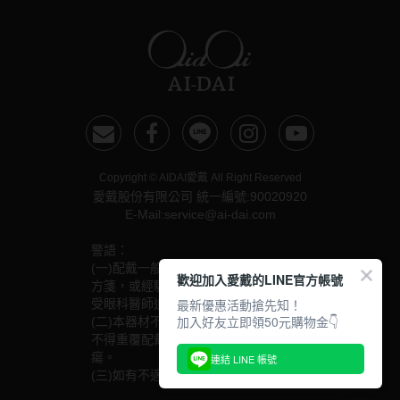
Copyright © AIDAI愛戴 All Right Reserved
愛戴股份有限公司 統一編號:90020920
E-Mail:service@ai-dai.com
警語：
(一)配戴一般隱形眼鏡須經眼科醫師驗光配鏡取得處
歡迎加入愛戴的LINE官方帳號
方箋，或經驗光人員驗光配鏡取得配鏡單，並定期接
最新優惠活動搶先知！
受眼科醫師追蹤檢查。
加入好友立即領50元購物金👇
(二)本器材不得逾中文說明書建議之最長配戴時數、
不得重覆配戴，於就寢前務必取下，以免感染或潰
瘍。
連結 LINE 帳號
(三)如有不適，應立即就醫。