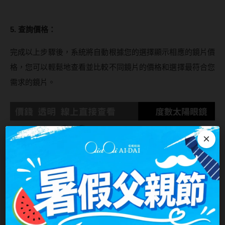
MUSE繆思女神
OPT圓瑞
5. 查詢價格：
Pegavision晶碩
完成以上步驟後，系統將自動根據您的選擇顯示相應的鏡片價
格，您可以輕鬆地查看並比較不同鏡片的價格和選擇最符合您
Timido媞蜜多
需求的鏡片。
Smart Vision睛靈
WiLLPAIR維樂配
×
日本隱眼品牌
Secret Candy Magic
神秘魔幻糖果
SEED實瞳
Candy Magic魔幻糖果