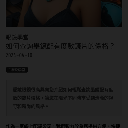
8.8mm
太陽眼鏡
隱眼分類
9.0mm
兒童眼鏡
矽水膠
薄鋼眼鏡
直徑
眼鏡學堂
透明日拋
戴框型
如何查詢墨鏡配有度數鏡片的價格？
13.8mm
透明月拋
2024-04-10
14.0mm
方框系
彩色日拋
14.1mm
圓框系
#眼鏡學堂
彩色月拋
14.2mm
飛行款
月牙定軸
愛戴眼鏡很高興向您介紹如何輕鬆查詢墨鏡配有度
14.3mm
眉型款
數的鏡片價格，讓您在陽光下同時享受到清晰的視
鏡片類型
14.4mm
潮流多邊
野和時尚的風格。
球面鏡片
14.5mm
素顏大框
散光鏡片
14.7mm
高度數小框
作為一家線上配鏡公司，我們致力於為您提供方便、快捷