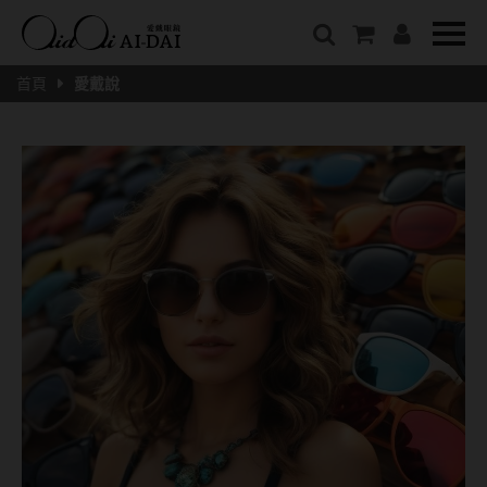
隱眼總覽
含水量
保養液藥水分類
戴品牌
愛戴說文章分類
隱形眼鏡全系列
38%以下含水量
保養液藥水總覽
Prize
愛戴說文章總覽
首頁
愛戴說
彩色隱形眼鏡全系列
41%~54%含水量
清潔用保養液
IV.KK X AIDAI
最新情報
本月組合搭贈
55%以上含水量
濕潤液
KANGOL
品牌故事
妝美堂
硬式專用藥水
NATIVE PERFECT
店家推薦
基弧
T-Garden
泡沫洗淨液
CRUSADE
好評推薦
8.3mm
亞洲安視達
GUGA
眼鏡學堂
8.4mm
優惠活動
特約商店
視力保健
8.5mm
最新商品
隱形眼鏡小百科
戴系列
8.6mm
暢銷款式
8.7mm
光學眼鏡
福利品