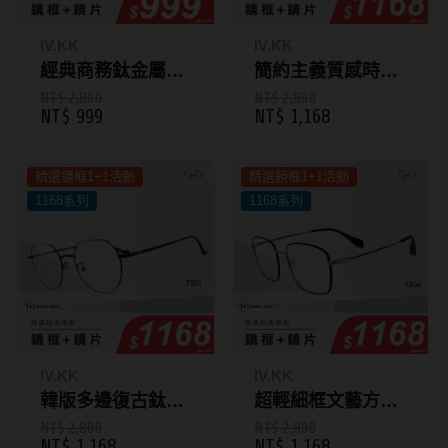
Bausch + Lomb博士倫
13.6mm
Briomoist氧視加
IV.KK
IV.KK
13.7mm
經典商務鈦金屬眼
簡約主義質感時尚
CAMAX加美
13.8mm
鏡 T832
方框 T840
NT$ 2,800
NT$ 2,800
NT$ 999
NT$ 1,168
CoFANCY可糖
13.9mm
CooperVision酷柏
14.0mm以上
精選鏡框1+1活動
精選鏡框1+1活動
Freshkon菲士康
1168系列
1168系列
顏色分類
Hydron海昌
Miacare美若康
棕褐色系
MIZMI水見
灰色系
QUINLIVAN微美瞳
黑色系
IV.KK
IV.KK
韓版多邊復古鈦微
超輕細框文藝方形
Ticon帝康
藍色系
圓框 T801
鈦框 T804
NT$ 2,800
NT$ 2,800
綠色系
NT$ 1,168
NT$ 1,168