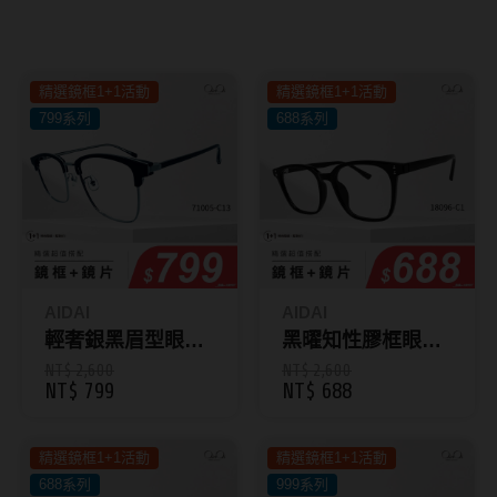
8.8mm
太陽眼鏡
隱眼分類
9.0mm
兒童眼鏡
精選鏡框1+1活動
精選鏡框1+1活動
矽水膠
薄鋼眼鏡
799系列
688系列
直徑
透明日拋
戴框型
13.8mm
透明月拋
14.0mm
方框系
彩色日拋
14.1mm
圓框系
彩色月拋
14.2mm
飛行款
AIDAI
AIDAI
月牙定軸
輕奢銀黑眉型眼鏡
黑曜知性膠框眼鏡
14.3mm
眉型款
71005-C13
18096-C1
NT$ 2,600
NT$ 2,600
NT$ 799
NT$ 688
鏡片類型
14.4mm
潮流多邊
球面鏡片
14.5mm
素顏大框
精選鏡框1+1活動
精選鏡框1+1活動
688系列
999系列
散光鏡片
14.7mm
高度數小框