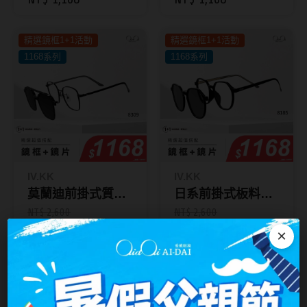
台灣隱眼品牌
紫色系
精選鏡框1+1活動
精選鏡框1+1活動
Anley安儷
粉色系
1168系列
1168系列
AKIRA艾綺拉
橘黃色系
AQUAMAX水滋氧
紅色系
ASIA STAR純粹美
eyemoody目荻
IV.KK
IV.KK
iLens愛能視
莫蘭迪前掛式質感
日系前掛式板料時
KARACON優視達
眼鏡 8309
尚框 8185
NT$ 2,600
NT$ 2,600
NT$ 1,168
NT$ 1,168
×
LARGAN星歐
Lens++永暘
精選鏡框1+1活動
精選鏡框1+1活動
1380系列
1168系列
MI TESORO蜜緹