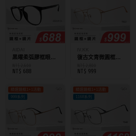
抗藍光鏡片
15.0mm
風鏡
多焦老花鏡片
著色直徑
戴品味
配戴週期
11.9~12.5mm
膠框
AIDAI
IV.KK
日拋
12.6~12.9mm
金屬框
黑曜柔弧膠框眼鏡
復古文青微圓框眼
JM22214-C1
鏡 T822
NT$ 2,600
NT$ 2,800
月拋
13.0mm
複合框
NT$ 688
NT$ 999
雙週拋
13.1mm
前掛雙用框
精選鏡框1+1活動
精選鏡框1+1活動
13.2mm
999系列
1168系列
隱形眼鏡品牌
戴好康
13.3mm
ACUVUE嬌生安視優
期間限定
13.4mm
Alcon愛爾康
眼鏡週邊商品
13.5mm