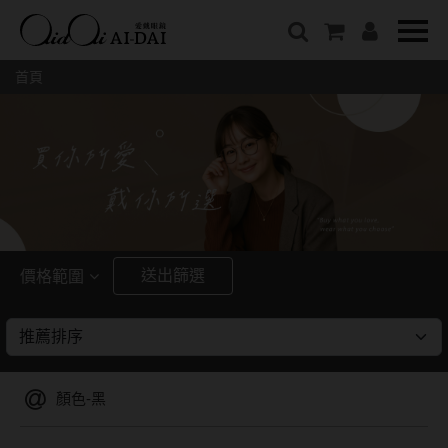
隱眼總覽
含水量
保養液藥水分類
戴品牌
愛戴說文章分類
隱形眼鏡全系列
38%以下含水量
保養液藥水總覽
Prize
愛戴說文章總覽
首頁
彩色隱形眼鏡全系列
41%~54%含水量
清潔用保養液
IV.KK X AIDAI
最新情報
本月組合搭贈
55%以上含水量
濕潤液
KANGOL
品牌故事
妝美堂
硬式專用藥水
NATIVE PERFECT
店家推薦
基弧
T-Garden
泡沫洗淨液
CRUSADE
好評推薦
8.3mm
亞洲安視達
GUGA
眼鏡學堂
送出篩選
價格範圍
8.4mm
優惠活動
特約商店
視力保健
~
8.5mm
最新商品
隱形眼鏡小百科
戴系列
8.6mm
暢銷款式
顏色-黑
8.7mm
光學眼鏡
福利品