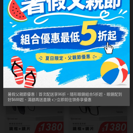
MUSE繆思女神
OPT圓瑞
Pegavision晶碩
Timido媞蜜多
IV.KK
IV.KK
潮流前掛式ins風眼
嚴選眉型前掛式眼
Smart Vision睛靈
鏡 8310
鏡 18020
NT$ 2,600
NT$ 2,600
NT$ 1,380
NT$ 1,168
WiLLPAIR維樂配
精選鏡框1+1活動
精選鏡框1+1活動
日本隱眼品牌
1380系列
1380系列
暑假父親節優惠｜首次配送享96折，隱形眼鏡組合5折起、眼鏡配到
Secret Candy Magic
好$688起、滿額再送墨鏡 👉立即前往領券享優惠
神秘魔幻糖果
SEED實瞳
Candy Magic魔幻糖果