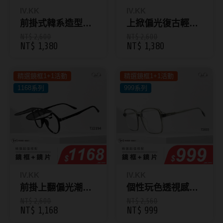
ReVIA蕾美
IV.KK
IV.KK
前掛式韓系造型多
上掀偏光復古輕量
EverColor艾薇卡
角眼鏡 8198
眼鏡 TJ2191
NT$ 2,600
NT$ 2,600
NT$ 1,380
NT$ 1,380
Pony Pallet魔彩盤
CRYSTE晶瞳
精選鏡框1+1活動
精選鏡框1+1活動
DECORATIVE視妝美
1168系列
999系列
SAMI佐美
PienAge
T-Garden CRUUM
T-Garden FLANMY
IV.KK
IV.KK
T-Garden Loveil
前掛上翻偏光潮流
個性玩色透視感方
眼鏡 TJ2194
形眼鏡 72015
NT$ 2,600
NT$ 2,560
T-Garden Chu's me
NT$ 1,168
NT$ 999