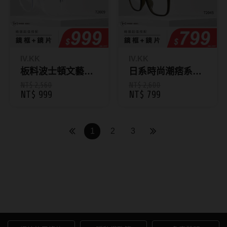
硬式專用藥水
泡沫洗鏡液
IV.KK
IV.KK
板料波士頓文藝圓
日系時尚潮痞系眼
框眼鏡 72009
鏡 72045
NT$ 2,560
NT$ 2,600
NT$ 999
NT$ 799
1
2
3
AIDAI 愛戴｜隱形眼鏡與線上
配鏡首選品牌