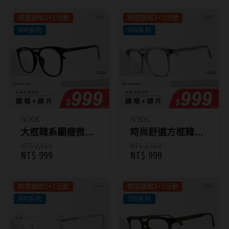
韓國隱眼品牌
精選鏡框1+1活動
精選鏡框1+1活動
999系列
999系列
CLB Color波斯霓彩
CalmeD'or曦迪
IDIFF
LENSME
IV.KK
IV.KK
oddI's
大框韓系顯瘦微圓
時尚舒適方框韓版
框眼鏡 72038
眼鏡 72041
NT$ 2,560
NT$ 2,560
藥水保養液
NT$ 999
NT$ 999
隱形眼鏡藥水保養液
精選鏡框1+1活動
精選鏡框1+1活動
清潔專用
999系列
799系列
隱眼濕潤液