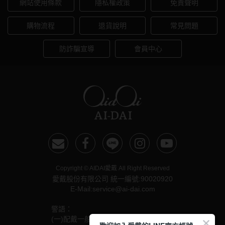
網站使用條款
隱私權政策
免責聲明
購物流程
退貨說明
常見問題
防詐騙宣導
會員中心
Copyright © AIDAI愛戴 All Right Reserved
愛戴股份有限公司 統一編號:90020920
E-Mail:service@ai-dai.com
警語：
(一)配戴一般隱形眼鏡須經眼科醫師驗光配鏡取得處