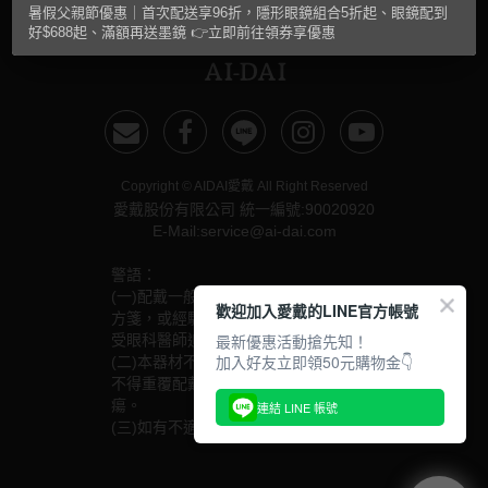
暑假父親節優惠｜首次配送享96折，隱形眼鏡組合5折起、眼鏡配到
抗藍光鏡片
15.0mm
風鏡
好$688起、滿額再送墨鏡 👉立即前往領券享優惠
多焦老花鏡片
著色直徑
戴品味
配戴週期
11.9~12.5mm
膠框
Copyright © AIDAI愛戴 All Right Reserved
日拋
12.6~12.9mm
金屬框
愛戴股份有限公司 統一編號:90020920
E-Mail:service@ai-dai.com
月拋
13.0mm
複合框
警語：
雙週拋
13.1mm
前掛雙用框
(一)配戴一般隱形眼鏡須經眼科醫師驗光配鏡取得處
歡迎加入愛戴的LINE官方帳號
方箋，或經驗光人員驗光配鏡取得配鏡單，並定期接
13.2mm
最新優惠活動搶先知！
受眼科醫師追蹤檢查。
隱形眼鏡品牌
戴好康
加入好友立即領50元購物金👇
(二)本器材不得逾中文說明書建議之最長配戴時數、
13.3mm
不得重覆配戴，於就寢前務必取下，以免感染或潰
ACUVUE嬌生安視優
期間限定
瘍。
連結 LINE 帳號
13.4mm
(三)如有不適，應立即就醫。
Alcon愛爾康
眼鏡週邊商品
13.5mm