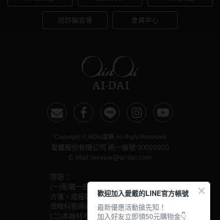
韓國隱眼品牌
防詐騙宣導
會員中心
CLB Color波斯霓彩
CalmeD'or曦迪
IDIFF
LENSME
oddI's
Copyright © AIDAI愛戴 All Right Reserved
藥水保養液
愛戴股份有限公司 統一編號:90020920
E-Mail:service@ai-dai.com
隱形眼鏡藥水保養液
警語：
(一)配戴一般隱形眼鏡須經眼科醫師驗光配鏡取得處
清潔專用
歡迎加入愛戴的LINE官方帳號
方箋，或經驗光人員驗光配鏡取得配鏡單，並定期接
最新優惠活動搶先知！
受眼科醫師追蹤檢查。
隱眼濕潤液
加入好友立即領50元購物金👇
(二)本器材不得逾中文說明書建議之最長配戴時數、