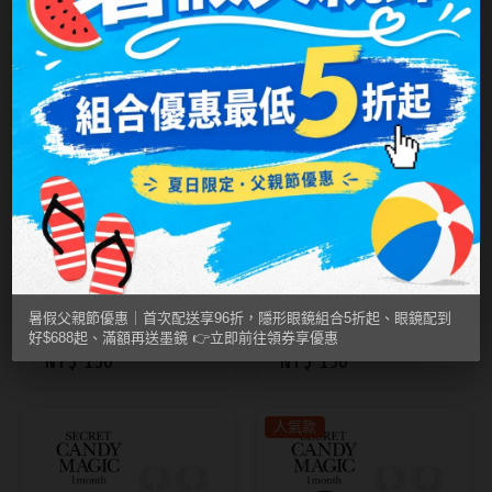
10片裝
片裝
台灣隱眼品牌
紫色系
Anley安儷
粉色系
AKIRA艾綺拉
橘黃色系
AQUAMAX水滋氧
紅色系
ASIA STAR純粹美
eyemoody目荻
Secret Candy Magic
Secret Candy Magic
iLens愛能視
神秘魔幻糖果
Pulmo Gray 芝麻
神秘魔幻糖果
Butter Brown 梅
暑假父親節優惠｜首次配送享96折，隱形眼鏡組合5折起、眼鏡配到
KARACON優視達
奶凍｜彩色月拋1片
子茶凍｜彩色月拋1
好$688起、滿額再送墨鏡 👉立即前往領券享優惠
NT$ 150
NT$ 150
NT$ 150
NT$ 150
裝 【新色上市】
片裝 【新色上市】
LARGAN星歐
Lens++永暘
人氣款
MI TESORO蜜緹