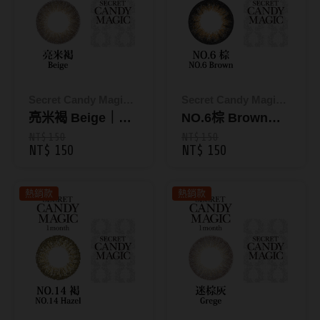
MUSE繆思女神
OPT圓瑞
Pegavision晶碩
Timido媞蜜多
Secret Candy Magic
Secret Candy Magic
神秘魔幻糖果
亮米褐 Beige｜彩
神秘魔幻糖果
NO.6棕 Brown｜
Smart Vision睛靈
色月拋1片裝
彩色月拋1片裝
NT$ 150
NT$ 150
NT$ 150
NT$ 150
WiLLPAIR維樂配
熱銷款
熱銷款
日本隱眼品牌
Secret Candy Magic
神秘魔幻糖果
SEED實瞳
Candy Magic魔幻糖果