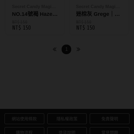
ReVIA蕾美
Secret Candy Magic
Secret Candy Magic
神秘魔幻糖果
NO.14號褐 Hazel
神秘魔幻糖果
迷棕灰 Grege｜彩
EverColor艾薇卡
｜彩色月拋1片裝
色月拋1片裝
NT$ 150
NT$ 150
NT$ 150
NT$ 150
Pony Pallet魔彩盤
CRYSTE晶瞳
1
DECORATIVE視妝美
SAMI佐美
Secret Candy Magic｜板野友
PienAge
美代言｜神秘魔幻糖果彩色日
T-Garden CRUUM
拋
T-Garden FLANMY
T-Garden Loveil
網站使用條款
隱私權政策
免責聲明
T-Garden Chu's me
購物流程
退貨說明
常見問題