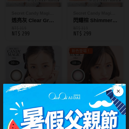
Bausch + Lomb博士倫
13.6mm
Briomoist氧視加
Secret Candy Magic
Secret Candy Magic
13.7mm
神秘魔幻糖果
透亮灰 Clear Gray
神秘魔幻糖果
閃耀棕 Shimmer
CAMAX加美
13.8mm
｜彩色日拋10片裝
Brown｜彩色日拋
NT$ 319
NT$ 319
NT$ 299
NT$ 299
CoFANCY可糖
10片裝
13.9mm
CooperVision酷柏
14.0mm以上
新色登場！
Freshkon菲士康
顏色分類
Hydron海昌
Miacare美若康
棕褐色系
×
MIZMI水見
灰色系
QUINLIVAN微美瞳
黑色系
Secret Candy Magic
Secret Candy Magic
神秘魔幻糖果
香草泡泡 Vanila
神秘魔幻糖果
粉桃泡泡 Momo
Ticon帝康
藍色系
Brown｜彩色日拋
Pink｜彩色日拋10
NT$ 319
NT$ 319
綠色系
NT$ 299
NT$ 299