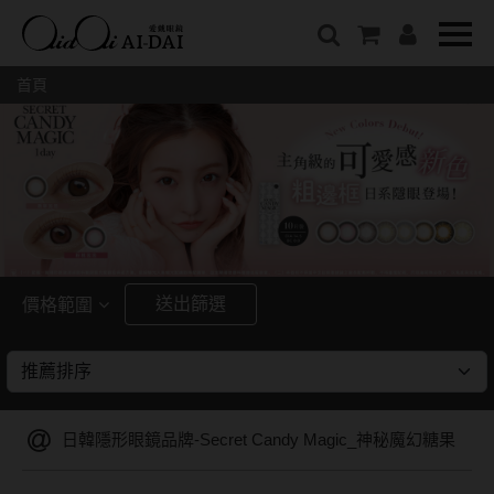
隱眼總覽
含水量
保養液藥水分類
戴品牌
愛戴說文章分類
隱形眼鏡全系列
38%以下含水量
保養液藥水總覽
Prize
愛戴說文章總覽
首頁
彩色隱形眼鏡全系列
41%~54%含水量
清潔用保養液
IV.KK X AIDAI
最新情報
本月組合搭贈
55%以上含水量
濕潤液
KANGOL
品牌故事
妝美堂
硬式專用藥水
NATIVE PERFECT
店家推薦
基弧
T-Garden
泡沫洗淨液
CRUSADE
好評推薦
8.3mm
亞洲安視達
GUGA
眼鏡學堂
送出篩選
價格範圍
8.4mm
優惠活動
特約商店
視力保健
~
8.5mm
最新商品
隱形眼鏡小百科
戴系列
8.6mm
暢銷款式
日韓隱形眼鏡品牌-Secret Candy Magic_神秘魔幻糖果
8.7mm
光學眼鏡
福利品