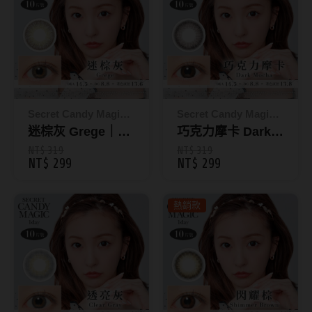
抗藍光鏡片
15.0mm
風鏡
多焦老花鏡片
著色直徑
戴品味
配戴週期
11.9~12.5mm
膠框
Secret Candy Magic
Secret Candy Magic
日拋
12.6~12.9mm
金屬框
神秘魔幻糖果
迷棕灰 Grege｜彩
神秘魔幻糖果
巧克力摩卡 Dark
色日拋10片裝
Mocha｜彩色日拋
NT$ 319
NT$ 319
月拋
13.0mm
複合框
NT$ 299
NT$ 299
10片裝
雙週拋
13.1mm
前掛雙用框
熱銷款
13.2mm
隱形眼鏡品牌
戴好康
13.3mm
ACUVUE嬌生安視優
期間限定
13.4mm
Alcon愛爾康
眼鏡週邊商品
13.5mm