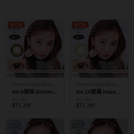
8.8mm
太陽眼鏡
隱眼分類
9.0mm
兒童眼鏡
熱門款
熱門款
矽水膠
薄鋼眼鏡
直徑
透明日拋
戴框型
13.8mm
透明月拋
14.0mm
方框系
彩色日拋
14.1mm
圓框系
彩色月拋
14.2mm
飛行款
Secret Candy Magic
Secret Candy Magic
月牙定軸
神秘魔幻糖果
No.6號棕 Brown｜
神秘魔幻糖果
No.14號褐 Hazel
14.3mm
眉型款
彩色日拋10片裝
｜彩色日拋10片裝
NT$ 319
NT$ 319
NT$ 299
NT$ 299
鏡片類型
14.4mm
潮流多邊
球面鏡片
14.5mm
素顏大框
散光鏡片
14.7mm
高度數小框