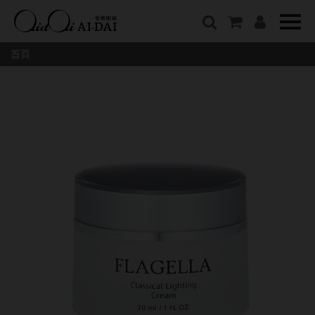
隱眼總覽
含水量
保養液藥水分類
戴品牌
愛戴說文章分類
隱形眼鏡全系列
38%以下含水量
保養液藥水總覽
Prize
愛戴說文章總覽
首頁
彩色隱形眼鏡全系列
41%~54%含水量
清潔用保養液
IV.KK X AIDAI
最新情報
本月組合搭贈
55%以上含水量
濕潤液
KANGOL
品牌故事
妝美堂
硬式專用藥水
NATIVE PERFECT
店家推薦
基弧
T-Garden
泡沫洗淨液
CRUSADE
好評推薦
8.3mm
亞洲安視達
GUGA
眼鏡學堂
8.4mm
優惠活動
特約商店
視力保健
8.5mm
最新商品
隱形眼鏡小百科
戴系列
8.6mm
暢銷款式
8.7mm
光學眼鏡
福利品