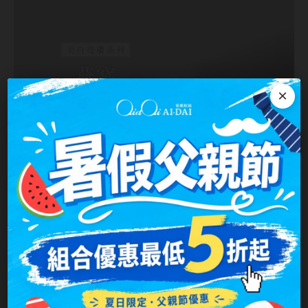
台灣隱眼品牌
紫色系
Anley安儷
粉色系
AKIRA艾綺拉
橘黃色系
×
AQUAMAX水滋氧
紅色系
ASIA STAR純粹美
eyemoody目荻
iLens愛能視
KARACON優視達
LARGAN星歐
Lens++永暘
MI TESORO蜜緹