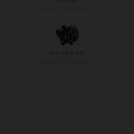
韓國隱眼品牌
CLB Color波斯霓彩
CalmeD'or曦迪
IDIFF
LENSME
oddI's
藥水保養液
隱形眼鏡藥水保養液
AIDAI 愛戴｜隱形眼鏡與線上
清潔專用
配鏡首選品牌
隱眼濕潤液