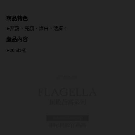
抗藍光鏡片
15.0mm
風鏡
商品特色
多焦老花鏡片
著色直徑
戴品味
➤燕窩、亮顏、煥白、活膚。
產品內容
配戴週期
11.9~12.5mm
膠框
➤30ml1瓶
日拋
12.6~12.9mm
金屬框
月拋
13.0mm
複合框
雙週拋
13.1mm
前掛雙用框
13.2mm
隱形眼鏡品牌
戴好康
13.3mm
ACUVUE嬌生安視優
期間限定
13.4mm
Alcon愛爾康
眼鏡週邊商品
13.5mm