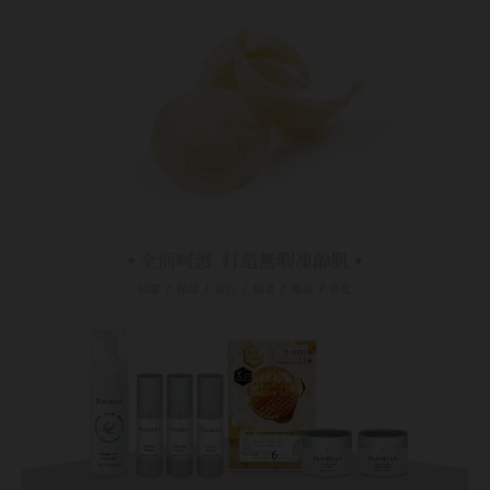
Bausch + Lomb博士倫
13.6mm
Briomoist氧視加
13.7mm
CAMAX加美
13.8mm
CoFANCY可糖
13.9mm
CooperVision酷柏
14.0mm以上
Freshkon菲士康
顏色分類
Hydron海昌
Miacare美若康
棕褐色系
MIZMI水見
灰色系
QUINLIVAN微美瞳
黑色系
Ticon帝康
藍色系
綠色系