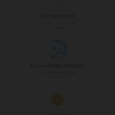
ReVIA蕾美
EverColor艾薇卡
Pony Pallet魔彩盤
CRYSTE晶瞳
DECORATIVE視妝美
SAMI佐美
PienAge
T-Garden CRUUM
T-Garden FLANMY
T-Garden Loveil
T-Garden Chu's me