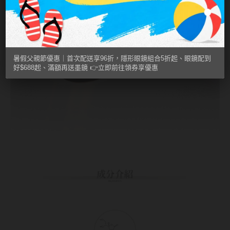
MUSE繆思女神
OPT圓瑞
Pegavision晶碩
暑假父親節優惠｜首次配送享96折，隱形眼鏡組合5折起、眼鏡配到
好$688起、滿額再送墨鏡 👉立即前往領券享優惠
Timido媞蜜多
Smart Vision睛靈
WiLLPAIR維樂配
日本隱眼品牌
Secret Candy Magic
神秘魔幻糖果
SEED實瞳
Candy Magic魔幻糖果