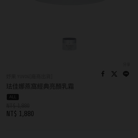
8.8mm
太陽眼鏡
隱眼分類
9.0mm
兒童眼鏡
矽水膠
薄鋼眼鏡
直徑
透明日拋
戴框型
13.8mm
透明月拋
14.0mm
方框系
彩色日拋
分享
14.1mm
圓框系
妤果 YUVOG[廠商出貨]
彩色月拋
珐佳娜燕窩經典亮顏乳霜
14.2mm
飛行款
月牙定軸
ALL
14.3mm
眉型款
NT$ 1,880
鏡片類型
14.4mm
潮流多邊
NT$ 1,880
球面鏡片
14.5mm
素顏大框
散光鏡片
14.7mm
高度數小框