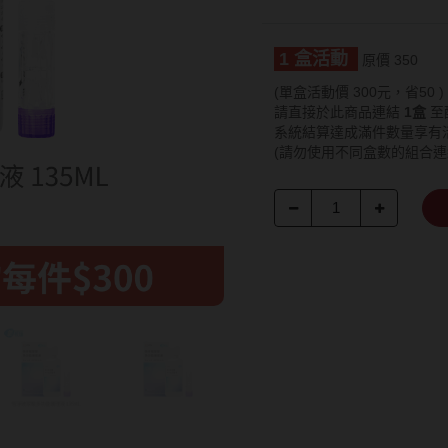
15.0mm
Hydron海昌
Lens++永暘
13.6mm
Miacare美若康
MI TESORO
13.7mm
1 盒活動
原價 350
MIZMI水見
MUSE繆思女
13.8mm
(單盒活動價 300元，省50 )
請直接於此商品連結
1盒
至
QUINLIVAN微美瞳
OPT圓瑞
13.9mm
系統結算達成滿件數量享有
(請勿使用不同盒數的組合
Ticon帝康
Pegavision晶
14.0mm以上
Timido媞蜜多
Smart Visio
WiLLPAIR維