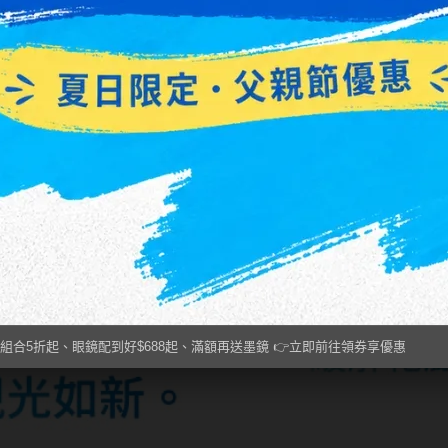
組合5折起、眼鏡配到好$688起、滿額再送墨鏡 👉立即前往領券享優惠