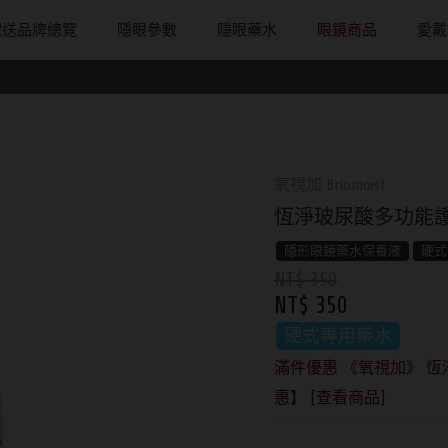
配送品牌總覽
隱眼參數
隱眼藥水
眼鏡商品
愛戴
配戴週期
直徑
戴框型
隱形眼鏡品牌
台灣隱眼品
著色直徑
戴品味
日拋
13.8mm
方框系
ACUVUE嬌生安視優
Anley安儷
11.9~12.5m
膠框
月拋
14.0mm
圓框系
Alcon愛爾康
AKIRA艾綺拉
12.6~12.9m
金屬框
氧視加 Briomoist
片
雙週拋
14.1mm
飛行款
Bausch + Lomb博士倫
AQUAMAX
13.0mm
複合框
恆淨玻尿酸多功能護理
鏡片
14.2mm
眉型款
Briomoist氧視加
ASIA STAR
13.1mm
前掛雙用框
隱形眼鏡藥水保養液
硬式
NT$ 350
14.3mm
潮流多邊
CAMAX加美
eyemoody目
13.2mm
NT$ 350
14.4mm
素顏大框
CoFANCY可糖
iLens愛能視
13.3mm
硬式專用藥水
滿件優惠 《氧視加》 恆淨
14.5mm
高度數小框
CooperVision酷柏
KARACON
13.4mm
惠】 [查看商品]
14.7mm
風鏡
Freshkon菲士康
LARGAN星歐
13.5mm