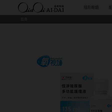
隱形眼鏡
首頁
隱眼總覽
含水量
保養液藥水分類
戴品牌
愛戴說文章分類
隱眼分類
基弧
戴系列
鏡片類型
隱形眼鏡全系列
38%以下含水量
保養液藥水總覽
Prize
愛戴說文章總覽
矽水膠
8.3mm
光學眼鏡
球面鏡片
彩色隱形眼鏡全系列
41%~54%含水量
清潔用保養液
IV.KK X AIDAI
最新情報
透明日拋
8.4mm
太陽眼鏡
散光鏡片
本月組合搭贈
55%以上含水量
濕潤液
KANGOL
品牌故事
透明月拋
8.5mm
兒童眼鏡
抗藍光鏡
妝美堂
硬式專用藥水
NATIVE PERFECT
店家推薦
彩色日拋
8.6mm
薄鋼眼鏡
多焦老花
T-Garden
泡沫洗淨液
CRUSADE
好評推薦
彩色月拋
8.7mm
亞洲安視達
GUGA
眼鏡學堂
月牙定軸
8.8mm
優惠活動
特約商店
視力保健
9.0mm
最新商品
隱形眼鏡小百科