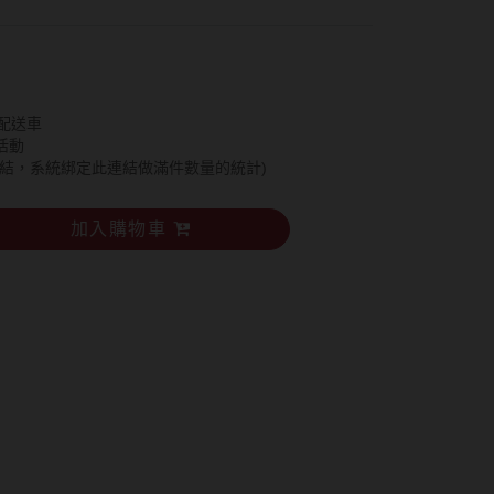
紅色系
SAMI佐美
蜜緹
PienAge
神
T-Garden CRUUM
配送車
活動
T-Garden FLANMY
連結，系統綁定此連結做滿件數量的統計)
碩
T-Garden Loveil
加入購物車
T-Garden Chu's me
n睛靈
樂配