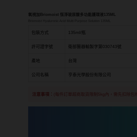
隱眼濕潤液
硬式專用藥水
氧視加Briomoist 恆淨玻尿酸多功能護理液135ML
Briomoist Hyaluronic Acid Multi-Purpose Solution 135ML
泡沫洗鏡液
包裝方式
135ml/瓶
許可證字號
衛部醫器輸製字第030743號
產地
台灣
公司名稱
亨泰光學股份有限公司
注意事項：
(每件訂單超商取貨限制5kg內，需先扣除包材