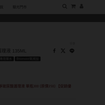
說
驗光門市
牌
日本隱眼品牌
顏色分類
戴好康
韓國隱眼品牌
m
Secret Candy Magic
棕褐色系
期間限定
CLB Color波斯霓彩
神秘魔幻糖果
m
灰色系
眼鏡週邊商品
CalmeD'or曦迪
分享
SEED實瞳
水滋氧
黑色系
IDIFF
液 135ML
Candy Magic魔幻糖果
純粹美
藍色系
LENSME
專用藥水
Briomoist氧視加
ReVIA蕾美
荻
綠色系
oddI's
EverColor艾薇卡
紫色系
Pony Pallet魔彩盤
玻尿酸護理液 單瓶300 (原價350) 【促銷優
優視達
粉色系
CRYSTE晶瞳
橘黃色系
DECORATIVE視妝美