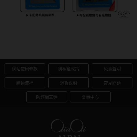
韓國隱眼品牌
CLB Color波斯霓彩
AIDAI 愛戴｜隱形眼鏡與線上
CalmeD'or曦迪
配鏡首選品牌
IDIFF
LENSME
網站使用條款
隱私權政策
免責聲明
oddI's
購物流程
退貨說明
常見問題
藥水保養液
防詐騙宣導
會員中心
隱形眼鏡藥水保養液
清潔專用
隱眼濕潤液