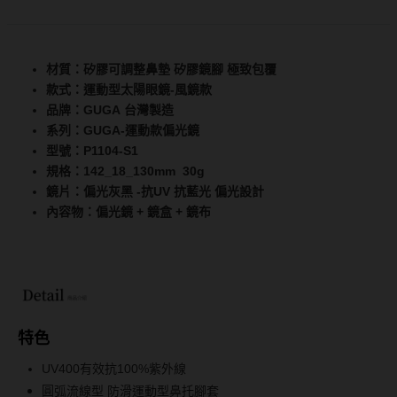
抗藍光鏡片
15.0mm
風鏡
多焦老花鏡片
材質：矽膠可調整鼻墊 矽膠鏡腳 極致包覆
著色直徑
戴品味
款式：運動型太陽眼鏡-風鏡款
品牌：GUGA 台灣製造
配戴週期
11.9~12.5mm
膠框
系列：GUGA-運動款偏光鏡
型號：P1104-S1
日拋
12.6~12.9mm
金屬框
規格：142_18_130mm 30g
鏡片：偏光灰黑 -抗UV 抗藍光 偏光設計
月拋
13.0mm
複合框
內容物：偏光鏡 + 鏡盒 + 鏡布
雙週拋
13.1mm
前掛雙用框
13.2mm
隱形眼鏡品牌
戴好康
13.3mm
ACUVUE嬌生安視優
期間限定
13.4mm
特色
Alcon愛爾康
眼鏡週邊商品
UV400有效抗100%紫外線
13.5mm
圓弧流線型 防滑運動型鼻托腳套