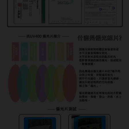
ReVIA蕾美
EverColor艾薇卡
Pony Pallet魔彩盤
CRYSTE晶瞳
DECORATIVE視妝美
SAMI佐美
PienAge
T-Garden CRUUM
T-Garden FLANMY
T-Garden Loveil
T-Garden Chu's me