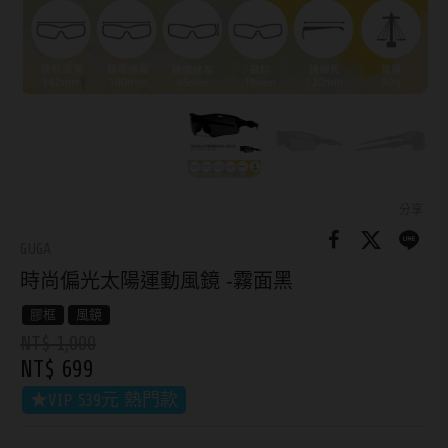
8.8mm
太陽眼鏡
隱眼分類
9.0mm
兒童眼鏡
矽水膠
薄鋼眼鏡
直徑
透明日拋
戴框型
13.8mm
透明月拋
14.0mm
方框系
彩色日拋
分享
14.1mm
圓框系
GUGA
彩色月拋
時尚偏光太陽運動風鏡 -霧面黑
14.2mm
飛行款
月牙定軸
膠框
風鏡
14.3mm
眉型款
NT$ 1,000
鏡片類型
14.4mm
潮流多邊
NT$ 699
★VIP 539元 熱門款
球面鏡片
14.5mm
素顏大框
散光鏡片
14.7mm
高度數小框