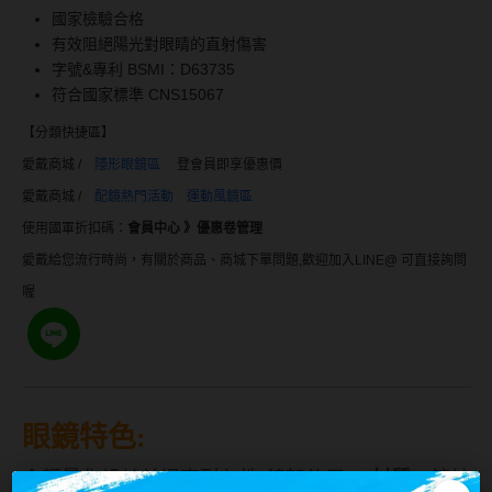
Bausch + Lomb博士倫
13.6mm
國家檢驗合格
有效阻絕陽光對眼睛的直射傷害
Briomoist氧視加
13.7mm
字號&專利 BSMI：D63735
CAMAX加美
符合國家標準 CNS15067
13.8mm
CoFANCY可糖
【分類快捷區
】
13.9mm
愛戴商城 /
隱形眼鏡區
登會員即享優惠價
CooperVision酷柏
14.0mm以上
愛戴商城 /
配鏡熱門活動
運動風鏡區
Freshkon菲士康
使用國軍折扣碼：
會員中心 》優惠卷管理
顏色分類
愛戴給您流行時尚，有關於商品、商城下單問題,歡迎加入LINE@ 可直接詢問
Hydron海昌
喔
Miacare美若康
棕褐色系
MIZMI水見
灰色系
QUINLIVAN微美瞳
黑色系
眼鏡特色:
Ticon帝康
藍色系
◆輕量化設計並提高耐久性-鏡架使用
PC材質
、鏡片
綠色系