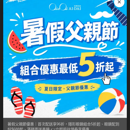
×
台灣隱眼品牌
使用
紫色系
TAC偏光抗藍光片
，確保
眼鏡輕量化,減少重量負擔
Anley安儷
粉色系
◆雪鏡造型設計-與雪鏡相似的造型配戴有型潮流感
AKIRA艾綺拉
十足
橘黃色系
◆多種戶外運動適合配戴-自行車.慢跑.釣魚.騎車.開
AQUAMAX水滋氧
紅色系
車等
ASIA STAR純粹美
台灣製作，眼鏡鍍膜更完全，偏光保護更全面，
eyemoody目荻
質量高
可調式鼻墊，更能舒適配戴
iLens愛能視
防滑設計-鼻墊跟腳套為矽膠材質有效防滑降低晃
KARACON優視達
動
LARGAN星歐
Lens++永暘
產品說明
MI TESORO蜜緹
暑假父親節優惠｜首次配送享96折，隱形眼鏡組合5折起、眼鏡配到
材質：鏡架-PC。鏡片-偏光片。
好$688起、滿額再送墨鏡 👉立即前往領券享優惠