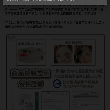
MUSE繆思女神
在當今時尚世界中，個性化已成為主流。偏光運動太陽眼鏡 (最高UV400等級
Polarizred鏡片 )運動太陽眼鏡. 休閒太陽眼鏡. 寶麗來鏡片. 全框款. 騎車、跑
OPT圓瑞
步等各式休閒運動皆適合. 極速感偏光運動太陽眼鏡 台灣製，運動風鏡
#PC框 #偏光片製造的運動太陽眼鏡. #休閒太陽眼鏡. #寶麗來鏡片 #全框款 #
Pegavision晶碩
騎車 #跑步等各式休閒運動皆適合 #台灣製造
Timido媞蜜多
Smart Vision睛靈
WiLLPAIR維樂配
日本隱眼品牌
Secret Candy Magic
神秘魔幻糖果
SEED實瞳
Candy Magic魔幻糖果