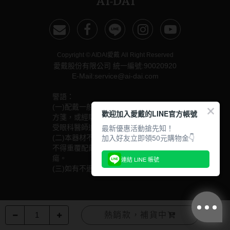
硬式專用藥水
泡沫洗鏡液
Copyright © AIDAI愛戴 All Right Reserved
愛戴股份有限公司 統一編號:90020920
E-Mail:service@ai-dai.com
警語：
(一)配戴一般隱形眼鏡須經眼科醫師驗光配鏡取得處
歡迎加入愛戴的LINE官方帳號
方箋，或經驗光人員驗光配鏡取得配鏡單，並定期接
最新優惠活動搶先知！
受眼科醫師追蹤檢查。
加入好友立即領50元購物金👇
(二)本器材不得逾中文說明書建議之最長配戴時數、
不得重覆配戴，於就寢前務必取下，以免感染或潰
瘍。
連結 LINE 帳號
(三)如有不適，應立即就醫。
熱銷款，補貨中