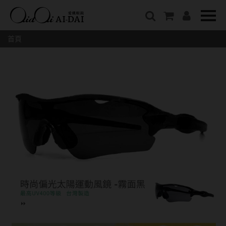
隱眼總覽
含水量
保養液藥水分類
戴品牌
愛戴說文章分類
隱形眼鏡全系列
38%以下含水量
保養液藥水總覽
Prize
愛戴說文章總覽
首頁
彩色隱形眼鏡全系列
41%~54%含水量
清潔用保養液
IV.KK X AIDAI
最新情報
本月組合搭贈
55%以上含水量
濕潤液
KANGOL
品牌故事
妝美堂
硬式專用藥水
NATIVE PERFECT
店家推薦
基弧
T-Garden
泡沫洗淨液
CRUSADE
好評推薦
8.3mm
亞洲安視達
GUGA
眼鏡學堂
8.4mm
優惠活動
特約商店
視力保健
8.5mm
最新商品
隱形眼鏡小百科
戴系列
8.6mm
暢銷款式
8.7mm
光學眼鏡
福利品