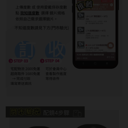
韓國隱眼品牌
CLB Color波斯霓彩
CalmeD'or曦迪
IDIFF
LENSME
oddI's
藥水保養液
隱形眼鏡藥水保養液
清潔專用
隱眼濕潤液