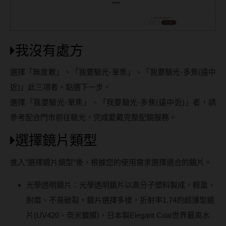
我沒有處方
選擇「無度數」、「我要驗光-單焦」、「我要驗光-多焦(遠中
近)」此三項者，點選下一步。
選擇「我要驗光-單焦」、「我要驗光-多焦(遠中近)」者，請
參考配合門市前往驗光，完成愛戴完整配鏡服務。
選擇鏡片類型
進入”選擇鏡片類型”後，根據您的使用需求選擇適合的鏡片。
光學透明鏡片：光學透明鏡片以高分子塑料製成，輕盈、
耐磨、不易破裂。鏡片選擇多樣，折射率1.74的超薄型鏡
片(UV420、奈米鍍膜)、日本製Elegant Coat世界最高水