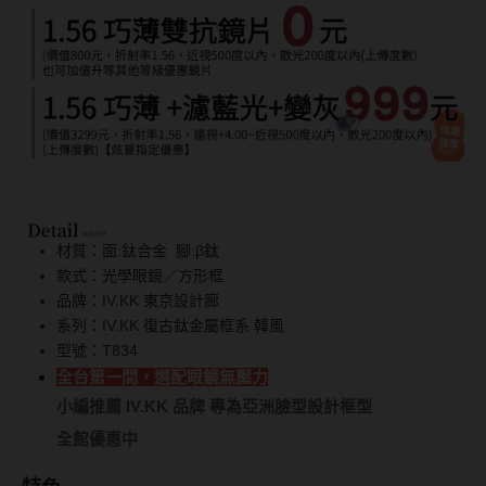
Bausch + Lomb博士倫
13.6mm
Briomoist氧視加
13.7mm
CAMAX加美
13.8mm
CoFANCY可糖
13.9mm
CooperVision酷柏
14.0mm以上
Freshkon菲士康
材質：面:鈦合金 腳:β鈦
顏色分類
Hydron海昌
款式：光學眼鏡／方形框
品牌：IV.KK 東京設計廊
Miacare美若康
棕褐色系
系列：IV.KK 復古鈦金屬框系 韓風
MIZMI水見
灰色系
型號：T834
全台第一間，選配眼鏡無壓力
QUINLIVAN微美瞳
黑色系
小編推薦 IV.KK 品牌 專為亞洲臉型設計框型
Ticon帝康
藍色系
全館優惠中
綠色系