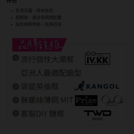
特色
台灣隱眼品牌
紫色系
色澤亮麗，時尚有型
超輕鈦，適合長時間配戴
Anley安儷
粉色系
臉型線條修飾，經典百搭
AKIRA艾綺拉
橘黃色系
AQUAMAX水滋氧
紅色系
ASIA STAR純粹美
eyemoody目荻
iLens愛能視
KARACON優視達
LARGAN星歐
Lens++永暘
MI TESORO蜜緹