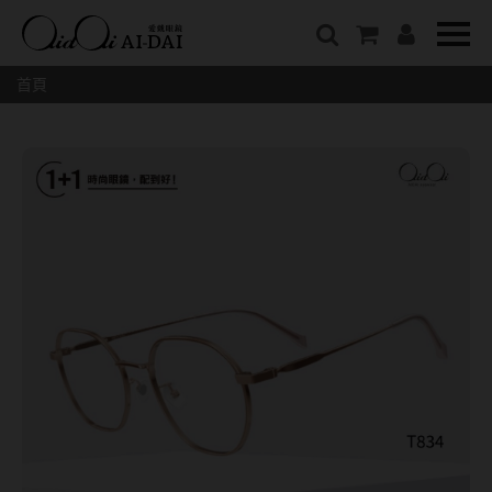
隱眼總覽
含水量
保養液藥水分類
戴品牌
愛戴說文章分類
隱形眼鏡全系列
38%以下含水量
保養液藥水總覽
Prize
愛戴說文章總覽
首頁
彩色隱形眼鏡全系列
41%~54%含水量
清潔用保養液
IV.KK X AIDAI
最新情報
本月組合搭贈
55%以上含水量
濕潤液
KANGOL
品牌故事
妝美堂
硬式專用藥水
NATIVE PERFECT
店家推薦
基弧
T-Garden
泡沫洗淨液
CRUSADE
好評推薦
8.3mm
亞洲安視達
GUGA
眼鏡學堂
8.4mm
優惠活動
特約商店
視力保健
8.5mm
最新商品
隱形眼鏡小百科
戴系列
8.6mm
暢銷款式
8.7mm
光學眼鏡
福利品