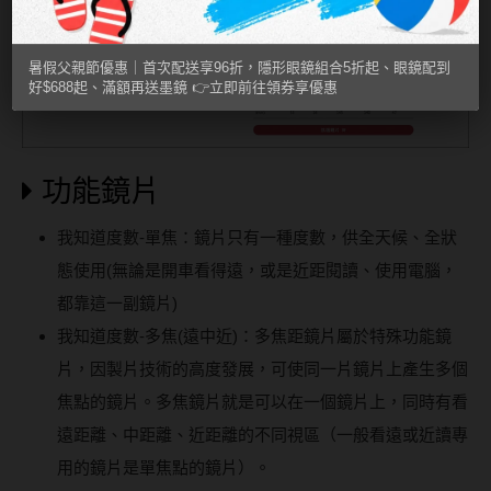
暑假父親節優惠｜首次配送享96折，隱形眼鏡組合5折起、眼鏡配到
好$688起、滿額再送墨鏡 👉立即前往領券享優惠
功能鏡片
我知道度數-單焦：鏡片只有一種度數，供全天候、全狀
態使用(無論是開車看得遠，或是近距閱讀、使用電腦，
都靠這一副鏡片)
我知道度數-多焦(遠中近)：多焦距鏡片屬於特殊功能鏡
片，因製片技術的高度發展，可使同一片鏡片上產生多個
焦點的鏡片。多焦鏡片就是可以在一個鏡片上，同時有看
遠距離、中距離、近距離的不同視區（一般看遠或近讀專
用的鏡片是單焦點的鏡片）。