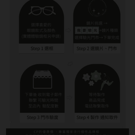
硬式專用藥水
泡沫洗鏡液