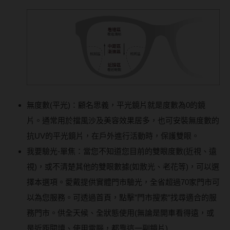
無度數(平光)：顧名思義，平光鏡片就是度數為0的鏡
片。通常用於擋風沙及美容效果居多，也可安裝無度數的
抗UV的平光鏡片，在戶外進行活動時，保護雙眼。
我要驗光-單焦：當您不知道您目前的雙眼度數(近視、遠
視)，或不清楚其他的雙眼數據(如散光、老花等)，可以選
擇本選項。愛戴提供實體門市驗光，全省超過70家門市可
以為您服務。可透過首頁，點擊”門市搜索”找尋適合的服
務門市。供全天候、全狀態使用(無論是開車看得遠，或
是近距閱讀、使用電腦，都靠這一副鏡片)