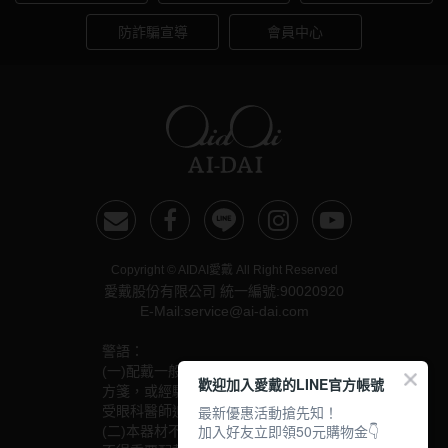
防詐騙宣導
會員中心
Copyright © AIDAI愛戴 All Right Reserved
愛戴股份有限公司 統一編號:90020920
E-Mail:service@ai-dai.com
警語：
(一)配戴一般隱形眼鏡須經眼科醫師驗光配鏡取得處
歡迎加入愛戴的LINE官方帳號
方箋，或經驗光人員驗光配鏡取得配鏡單，並定期接
最新優惠活動搶先知！
受眼科醫師追蹤檢查。
加入好友立即領50元購物金👇
(二)本器材不得逾中文說明書建議之最長配戴時數、