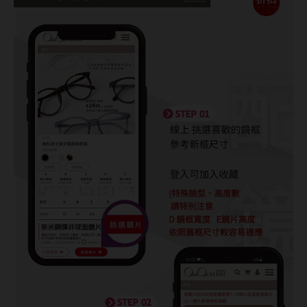
ReVIA蕾美
EverColor艾薇卡
Pony Pallet魔彩盤
CRYSTE晶瞳
DECORATIVE視妝美
SAMI佐美
PienAge
T-Garden CRUUM
T-Garden FLANMY
T-Garden Loveil
T-Garden Chu's me