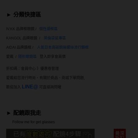
MUSE繆思女神
►
分類快捷區
OPT圓瑞
Pegavision晶碩
IV.KK 品牌框眼鏡 /
個性潮框區
KANGOL 品牌眼鏡 /
英倫袋鼠專區
Timido媞蜜多
AIDAI 品牌鏡框 /
人氣日本高碳鋼
無螺絲流行鏡框
Smart Vision睛靈
愛戴 /
隱形眼鏡區
登入即享會員價
WiLLPAIR維樂配
折扣碼：
會員中心 》優惠卷管理
愛戴給您流行時尚，有關於商品、商城下單問題,
日本隱眼品牌
LINE@
歡迎加入
可直接詢問喔
Secret Candy Magic
神秘魔幻糖果
►
配鏡跟我走
SEED實瞳
Follow me for get glasses
Candy Magic魔幻糖果