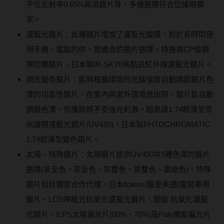
平低反射率0.65%高清鏡片等，多種選擇符合您護眼需
求。
濾藍光鏡片：此種鏡片增加了濾藍光鍍膜，對於長時間使
用手機、電腦的你，是適合的鏡片選擇。特選高CP值鋼
彈防爆鏡片、日本製IR-SKYII美肌抗紅外線濾藍光鏡片。
調光變色鏡片：能夠根據環境的光線強度自動調節鏡片色
澤的功能性鏡片，在室內與室外環境進出時，鏡片能自動
調變色澤，保護眼睛不受強光刺激。超高級1.74超薄型奈
米護眼濾藍光鏡片(UV420)、日本製PHTOCHROMATIC
1.74超薄型變色鏡片。
太陽、特殊鏡片：太陽鏡片提供UV400共5種色澤的鏡片
選擇(灰全色、茶全色、灰雙色、茶雙色、墨綠色)。特殊
鏡片包括獨家合作代理，日本itolens(醫登美適)電競專用
鏡片、LCD降眩光抗氧化濾藍光鏡片、靓妝 抗氧化濾藍
光鏡片、ILPS太陽偏光片(80%、70%)及Pale機能偏光片