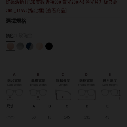
好鏡活動 (已知度數:近視800 散光200內) 藍光片升級只要
抗藍光鏡片
15.0mm
風鏡
200 _115V2(指定框) [查看商品]
多焦老花鏡片
選擇規格
著色直徑
戴品味
C1 玫瑰金
顏色
配戴週期
11.9~12.5mm
膠框
日拋
12.6~12.9mm
金屬框
月拋
13.0mm
複合框
雙週拋
13.1mm
前掛雙用框
13.2mm
隱形眼鏡品牌
戴好康
13.3mm
ACUVUE嬌生安視優
期間限定
尺寸
A
B
C
D
E
13.4mm
Alcon愛爾康
眼鏡週邊商品
(mm)
50
18
145
131
43
13.5mm