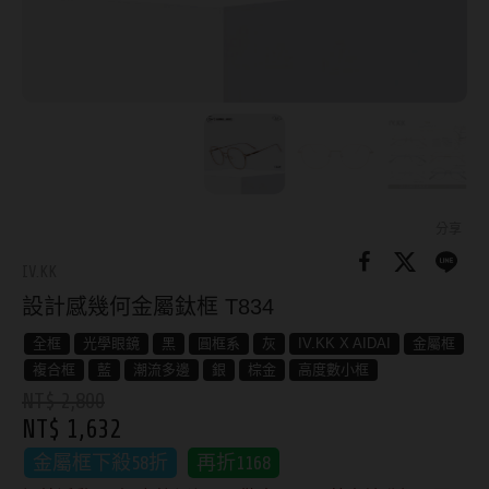
8.8mm
太陽眼鏡
隱眼分類
9.0mm
兒童眼鏡
矽水膠
薄鋼眼鏡
直徑
透明日拋
戴框型
13.8mm
透明月拋
14.0mm
方框系
彩色日拋
分享
14.1mm
圓框系
IV.KK
彩色月拋
設計感幾何金屬鈦框 T834
14.2mm
飛行款
月牙定軸
全框
光學眼鏡
黑
圓框系
灰
IV.KK X AIDAI
金屬框
14.3mm
眉型款
複合框
藍
潮流多邊
銀
棕金
高度數小框
鏡片類型
14.4mm
潮流多邊
NT$ 2,800
NT$ 1,632
球面鏡片
14.5mm
素顏大框
金屬框下殺58折
再折1168
散光鏡片
14.7mm
高度數小框