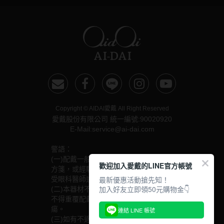
Copyright © AIDAI愛戴 All Right Reserved
愛戴股份有限公司 統一編號:90020920
E-Mail:service@ai-dai.com
警語：
(一)配戴一般隱形眼鏡須經眼科醫師驗光配鏡取得處
歡迎加入愛戴的LINE官方帳號
方箋，或經驗光人員驗光配鏡取得配鏡單，並定期接
最新優惠活動搶先知！
受眼科醫師追蹤檢查。
加入好友立即領50元購物金👇
(二)本器材不得逾中文說明書建議之最長配戴時數、
不得重覆配戴，於就寢前務必取下，以免感染或潰
瘍。
連結 LINE 帳號
(三)如有不適，應立即就醫。