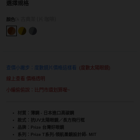
選擇規格
抗藍光鏡片
15.0mm
風鏡
C4 古典茶 (片:咖啡)
顏色
多焦老花鏡片
著色直徑
戴品味
配戴週期
11.9~12.5mm
膠框
日拋
12.6~12.9mm
金屬框
查價小撇步：度數鏡片價格這樣看
(度數太陽眼鏡)
月拋
13.0mm
複合框
線上查看 價格透明
雙週拋
13.1mm
前掛雙用框
小編偷偷說：比門市還划算喔~
13.2mm
隱形眼鏡品牌
戴好康
13.3mm
材質：薄鋼 - 日本進口高碳鋼
ACUVUE嬌生安視優
期間限定
13.4mm
款式：抗UV太陽眼鏡／長方飛行框
品牌：Prize 台灣好眼鏡
Alcon愛爾康
眼鏡週邊商品
13.5mm
系列：Prize T系列-領航墨鏡設計師- MIT