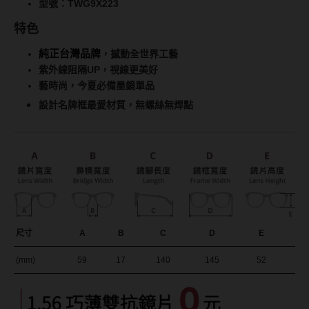
Bausch + Lomb博士倫
型號：TWG9X223
13.6mm
特色
Briomoist氧視加
13.7mm
純正台灣品牌
，撼動全世界工藝
CAMAX加美
13.8mm
紫外線阻隔UP，視線更美好
CoFANCY可糖
藝時尚，今夏必備墨鏡單品
13.9mm
設計名牌框最愛材質，無螺絲無焊點
CooperVision酷柏
14.0mm以上
Freshkon菲士康
顏色分類
Hydron海昌
Miacare美若康
棕褐色系
MIZMI水見
灰色系
尺寸
A
B
C
D
E
QUINLIVAN微美瞳
黑色系
(mm)
59
17
140
145
52
Ticon帝康
藍色系
綠色系