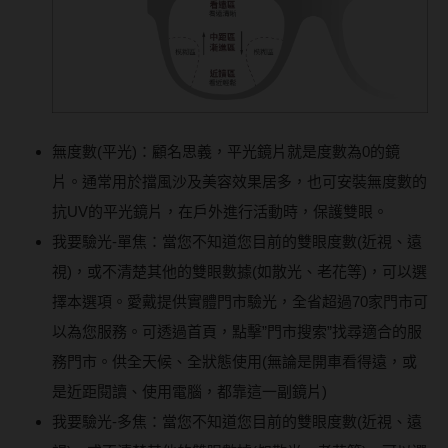
無度數(平光)：顧名思義，平光鏡片就是度數為0的鏡
片。通常用於擋風沙及美容效果居多，也可安裝無度數的
抗UV的平光鏡片，在戶外進行活動時，保護雙眼。
我要驗光-單焦：當您不知道您目前的雙眼度數(近視、遠
視)，或不清楚其他的雙眼數據(如散光、老花等)，可以選
擇本選項。愛戴提供實體門市驗光，全省超過70家門市可
以為您服務。可透過首頁，點擊”門市搜索”找尋適合的服
務門市。供全天候、全狀態使用(無論是開車看得遠，或
是近距閱讀、使用電腦，都靠這一副鏡片)
我要驗光-多焦：當您不知道您目前的雙眼度數(近視、遠