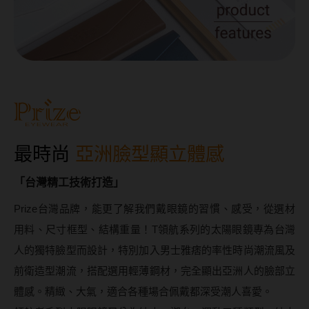
MUSE繆思女神
OPT圓瑞
Pegavision晶碩
Timido媞蜜多
Smart Vision睛靈
WiLLPAIR維樂配
最時尚
亞洲臉型顯立體感
「台灣精工技術打造」
日本隱眼品牌
Prize台灣品牌，能更了解我們戴眼鏡的習慣、感受，從選材
Secret Candy Magic
用料、尺寸框型、結構重量！T領航系列的太陽眼鏡專為台灣
神秘魔幻糖果
人的獨特臉型而設計，特別加入男士雅痞的率性時尚潮流風及
SEED實瞳
前衛造型潮流，搭配選用輕薄鋼材，完全顯出亞洲人的臉部立
體感。精緻、大氣，適合各種場合佩戴都深受潮人喜愛。
Candy Magic魔幻糖果