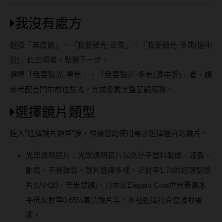
我沒有處方
選擇「無度數」、「我要驗光-單焦」、「我要驗光-多焦(遠中
近)」此三項者，點選下一步。
選擇「我要驗光-單焦」、「我要驗光-多焦(遠中近)」者，請
參考配合門市前往驗光，完成愛戴完整配鏡服務。
選擇鏡片類型
進入”選擇鏡片類型”後，根據您的使用需求選擇適合的鏡片。
光學透明鏡片：光學透明鏡片以高分子塑料製成，輕盈、
耐磨、不易破裂。鏡片選擇多樣，折射率1.74的超薄型鏡
片(UV420、奈米鍍膜)、日本製Elegant Coat世界最高水
平低反射率0.65%高清鏡片等，多種選擇符合您護眼需
求。