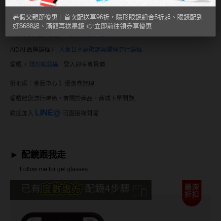
暑假父親節優惠｜首次配送享96折，隱形眼鏡組合5折起、眼鏡配到
IV.KK 品牌框眼鏡 /
個性潮框區
好$688起、滿額再送墨鏡 👉立即前往領券享優惠
KANGOL 品牌眼鏡 /
英倫袋鼠專區
AIDAI 品牌鏡框 /
人氣日本高碳鋼
無螺絲流行鏡框
愛戴 /
隱形眼鏡區
登入即享會員價
折扣碼：
會員中心 》優惠卷管理
愛戴給您流行時尚，有關於商品、商城下單問題,
LINE@
歡迎加入
可直接詢問喔
►
配鏡跟我走
Follow me for get glasses