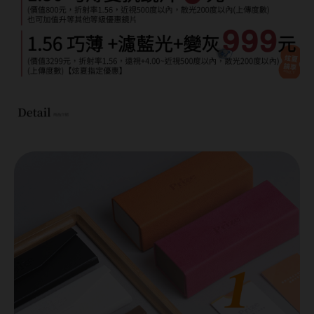
台灣隱眼品牌
紫色系
Anley安儷
粉色系
AKIRA艾綺拉
橘黃色系
AQUAMAX水滋氧
紅色系
ASIA STAR純粹美
eyemoody目荻
iLens愛能視
KARACON優視達
LARGAN星歐
Lens++永暘
MI TESORO蜜緹