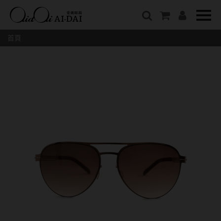
隱眼總覽
含水量
保養液藥水分類
戴品牌
愛戴說文章分類
隱形眼鏡全系列
38%以下含水量
保養液藥水總覽
Prize
愛戴說文章總覽
首頁
彩色隱形眼鏡全系列
41%~54%含水量
清潔用保養液
IV.KK X AIDAI
最新情報
本月組合搭贈
55%以上含水量
濕潤液
KANGOL
品牌故事
妝美堂
硬式專用藥水
NATIVE PERFECT
店家推薦
基弧
T-Garden
泡沫洗淨液
CRUSADE
好評推薦
8.3mm
亞洲安視達
GUGA
眼鏡學堂
8.4mm
優惠活動
特約商店
視力保健
8.5mm
最新商品
隱形眼鏡小百科
戴系列
8.6mm
暢銷款式
8.7mm
光學眼鏡
福利品