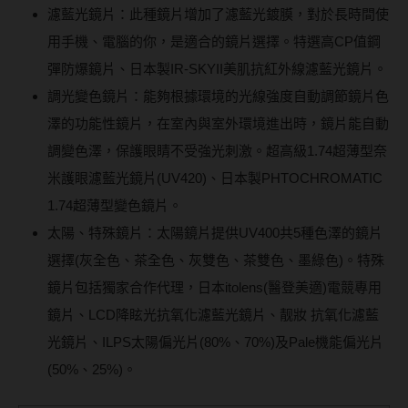
濾藍光鏡片：此種鏡片增加了濾藍光鍍膜，對於長時間使
用手機、電腦的你，是適合的鏡片選擇。特選高CP值鋼
彈防爆鏡片、日本製IR-SKYII美肌抗紅外線濾藍光鏡片。
調光變色鏡片：能夠根據環境的光線強度自動調節鏡片色
澤的功能性鏡片，在室內與室外環境進出時，鏡片能自動
調變色澤，保護眼睛不受強光刺激。超高級1.74超薄型奈
米護眼濾藍光鏡片(UV420)、日本製PHTOCHROMATIC
1.74超薄型變色鏡片。
太陽、特殊鏡片：太陽鏡片提供UV400共5種色澤的鏡片
選擇(灰全色、茶全色、灰雙色、茶雙色、墨綠色)。特殊
鏡片包括獨家合作代理，日本itolens(醫登美適)電競專用
鏡片、LCD降眩光抗氧化濾藍光鏡片、靓妝 抗氧化濾藍
光鏡片、ILPS太陽偏光片(80%、70%)及Pale機能偏光片
(50%、25%)。