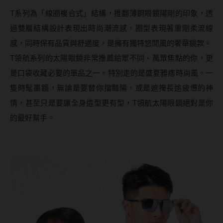
T系列為「線圈複合式」結構，推翻薄鋼眼鏡陽剛的印象，透
韓國隱眼品牌
過雙層結構設計表現出時尚潮流感，圈型表現著重剛柔流線
CLB Color波斯霓彩
感，同時保有品質與舒適度，是擁有獨特悠閒風的奢華鏡款。
CalmeD'or曦迪
T領航系列的太陽眼鏡非常推薦給眾不同、萬眾焦點的你，更
是口袋收藏必要的單品之一。特別走的是盛夏雅痞時尚風。一
IDIFF
隻時髦墨鏡，無論是要替你擋豔陽，或是遮掩長途疲憊的神
LENSME
情，甚至只是要讓全身造型更有型，T領航太陽眼鏡絕對是你
oddI's
的最好幫手。
藥水保養液
隱形眼鏡藥水保養液
清潔專用
隱眼濕潤液