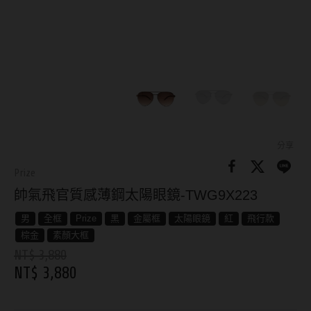
8.8mm
太陽眼鏡
隱眼分類
9.0mm
兒童眼鏡
矽水膠
薄鋼眼鏡
直徑
透明日拋
戴框型
13.8mm
透明月拋
14.0mm
方框系
彩色日拋
分享
14.1mm
圓框系
Prize
彩色月拋
帥氣飛官質感薄鋼太陽眼鏡-TWG9X223
14.2mm
飛行款
月牙定軸
男
全框
Prize
黑
金屬框
太陽眼鏡
紅
飛行款
14.3mm
眉型款
棕金
素顏大框
鏡片類型
14.4mm
潮流多邊
NT$ 3,880
NT$ 3,880
球面鏡片
14.5mm
素顏大框
散光鏡片
14.7mm
高度數小框