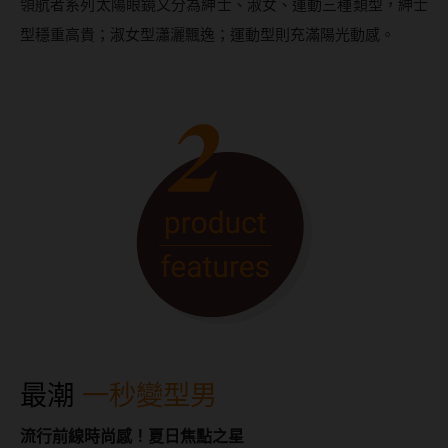
領航者系列太陽眼鏡又分為紳士、淑女、運動三種類型，紳士
ReVIA蕾美
型穩重高貴；淑女型瀟灑飄逸；運動型則充滿陽光動感。
EverColor艾薇卡
Pony Pallet魔彩盤
CRYSTE晶瞳
DECORATIVE視妝美
SAMI佐美
PienAge
T-Garden CRUUM
T-Garden FLANMY
T-Garden Loveil
最潮
一秒變型男
T-Garden Chu's me
流行前線時尚感！夏日焦點之星