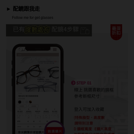
►
配鏡跟我走
Follow me for get glasses