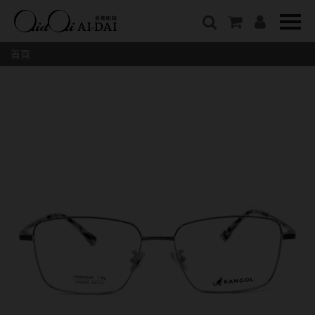
隱眼總覽
含水量
保養液藥水分類
戴品牌
愛戴說文章分類
隱形眼鏡全系列
38%以下含水量
保養液藥水總覽
Prize
愛戴說文章總覽
首頁
彩色隱形眼鏡全系列
41%~54%含水量
清潔用保養液
IV.KK X AIDAI
最新情報
本月組合搭贈
55%以上含水量
濕潤液
KANGOL
品牌故事
妝美堂
硬式專用藥水
NATIVE PERFECT
店家推薦
基弧
T-Garden
泡沫洗淨液
CRUSADE
好評推薦
8.3mm
亞洲安視達
GUGA
眼鏡學堂
8.4mm
優惠活動
特約商店
視力保健
8.5mm
最新商品
隱形眼鏡小百科
戴系列
8.6mm
暢銷款式
8.7mm
光學眼鏡
福利品