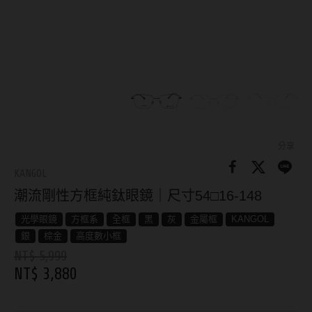
8.8mm
太陽眼鏡
隱眼分類
9.0mm
兒童眼鏡
矽水膠
薄鋼眼鏡
直徑
透明日拋
戴框型
13.8mm
透明月拋
14.0mm
方框系
彩色日拋
分享
14.1mm
圓框系
KANGOL
彩色月拋
潮流剛性方框純鈦眼鏡｜尺寸54□16-148
14.2mm
飛行款
月牙定軸
光學眼鏡
方框系
全框
黑
灰
金屬框
KANGOL
14.3mm
眉型款
銀
棕金
高度數小框
鏡片類型
14.4mm
潮流多邊
NT$ 5,999
NT$ 3,880
球面鏡片
14.5mm
素顏大框
散光鏡片
14.7mm
高度數小框