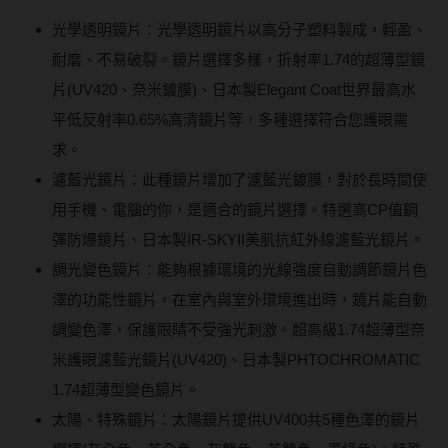
光學透明鏡片：光學透明鏡片以高分子塑料製成，輕盈、
耐磨、不易破裂。鏡片選擇多樣，折射率1.74的超薄型鏡
片(UV420、奈米鍍膜)、日本製Elegant Coat世界最高水
平低反射率0.65%高清鏡片等，多種選擇符合您護眼需
求。
濾藍光鏡片：此種鏡片增加了濾藍光鍍膜，對於長時間使
用手機、電腦的你，是適合的鏡片選擇。特選高CP值鋼
彈防爆鏡片、日本製IR-SKYII美肌抗紅外線濾藍光鏡片。
調光變色鏡片：能夠根據環境的光線強度自動調節鏡片色
澤的功能性鏡片，在室內與室外環境進出時，鏡片能自動
調變色澤，保護眼睛不受強光刺激。超高級1.74超薄型奈
米護眼濾藍光鏡片(UV420)、日本製PHTOCHROMATIC
1.74超薄型變色鏡片。
太陽、特殊鏡片：太陽鏡片提供UV400共5種色澤的鏡片