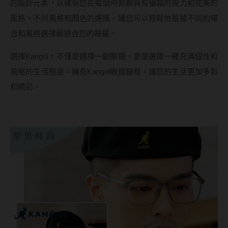
的設計元素，以確保您在每個時刻都具有優越的視力和完美的
韓國隱眼品牌
風格。不同風格和顏色的選擇，讓您可以輕鬆地根據不同的場
合和風格選擇最適合您的眼鏡。
CLB Color波斯霓彩
選擇Kangol，不僅是選擇一副眼鏡，更是選擇一種充滿個性和
CalmeD'or曦迪
風格的生活態度。擁有Kangol眼鏡鏡框，讓您的生活更加多彩
IDIFF
和精彩。
LENSME
oddI's
藥水保養液
隱形眼鏡藥水保養液
清潔專用
隱眼濕潤液