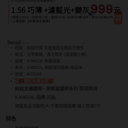
Bausch + Lomb博士倫
13.6mm
Briomoist氧視加
13.7mm
CAMAX加美
13.8mm
CoFANCY可糖
13.9mm
CooperVision酷柏
材質：純鈦材質 先進堅固及極高可塑性
14.0mm以上
款式：光學眼鏡／長方框系 (高度數小框)
Freshkon菲士康
品牌：KANGOL 英國袋鼠
顏色分類
系列：KANGOL-剛韌堅巧鈦框-極品味
Hydron海昌
型號：KG5048
Miacare美若康
棕褐色系
線上選配眼鏡無壓力
純鈦金屬鏡框~ 高質感鏡架系列 堅固時尚
MIZMI水見
灰色系
KANGOL 品牌 正品
QUINLIVAN微美瞳
黑色系
袋鼠商品流動性大 千萬別錯過喔 線上買超CP
Ticon帝康
藍色系
特色
綠色系