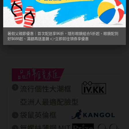
間。我們的眼鏡鏡框不會給您帶來任何的不適感，而是為您帶
來便捷和舒適。
選擇Kangol，選擇便捷舒適的配戴體驗。我們的眼鏡鏡框不僅
暑假父親節優惠｜首次配送享96折，隱形眼鏡組合5折起、眼鏡配到
是一件實用的產品，更是一件以消費者體驗為核心的配飾。
好$688起、滿額再送墨鏡 👉立即前往領券享優惠