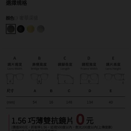
選擇規格
抗藍光鏡片
15.0mm
風鏡
C3 奢華深槍
顏色
多焦老花鏡片
著色直徑
戴品味
配戴週期
11.9~12.5mm
膠框
日拋
12.6~12.9mm
金屬框
月拋
13.0mm
複合框
雙週拋
13.1mm
前掛雙用框
13.2mm
尺寸
A
B
C
D
E
隱形眼鏡品牌
戴好康
13.3mm
(mm)
54
16
148
134
40
ACUVUE嬌生安視優
期間限定
13.4mm
Alcon愛爾康
眼鏡週邊商品
13.5mm