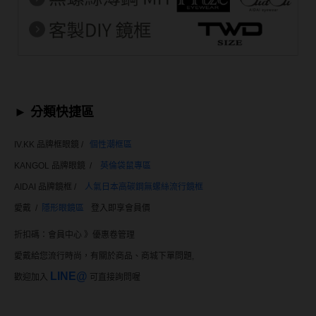
►
分類快捷區
IV.KK 品牌框眼鏡 /
個性潮框區
KANGOL 品牌眼鏡 /
英倫袋鼠專區
AIDAI 品牌鏡框 /
人氣日本高碳鋼
無螺絲流行鏡框
愛戴 /
隱形眼鏡區
登入即享會員價
折扣碼：
會員中心 》優惠卷管理
愛戴給您流行時尚，有關於商品、商城下單問題,
LINE@
歡迎加入
可直接詢問喔