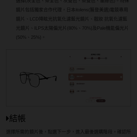
選擇(灰全色、茶全色、灰雙色、茶雙色、墨綠色)。特殊
鏡片包括獨家合作代理，日本itolens(醫登美適)電競專用
鏡片、LCD降眩光抗氧化濾藍光鏡片、靓妝 抗氧化濾藍
光鏡片、ILPS太陽偏光片(80%、70%)及Pale機能偏光片
(50%、25%)。
結帳
選擇所需的鏡片後，點選下一步，進入最後選購階段。確認所