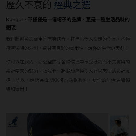
歷久不衰的
經典之選
MUSE繆思女神
OPT圓瑞
Kangol，不僅僅是一個帽子的品牌，更是一種生活品味的
體現
Pegavision晶碩
我們將創意與實用性完美結合，打造出令人驚艷的作品。不僅
Timido媞蜜多
擁有獨特的外觀，還具有良好的實用性，讓你的生活更美好！
Smart Vision睛靈
你可以在家內、辦公空間等各種環境中享受獨特而不失實用的
WiLLPAIR維樂配
設計帶來的魅力。讓我們一起體驗這種令人難以忘懷的設計風
格！所以，趕快選擇IVKK復古鈦框系列，讓你的生活更加獨
日本隱眼品牌
特和實用！
Secret Candy Magic
神秘魔幻糖果
SEED實瞳
Candy Magic魔幻糖果