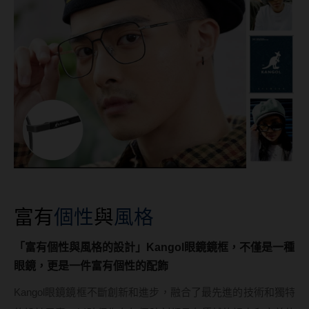
ReVIA蕾美
EverColor艾薇卡
Pony Pallet魔彩盤
CRYSTE晶瞳
DECORATIVE視妝美
SAMI佐美
PienAge
T-Garden CRUUM
富有
個性
與
風格
T-Garden FLANMY
「富有個性與風格的設計」Kangol眼鏡鏡框，不僅是一種
T-Garden Loveil
眼鏡，更是一件富有個性的配飾
T-Garden Chu's me
Kangol眼鏡鏡框不斷創新和進步，融合了最先進的技術和獨特