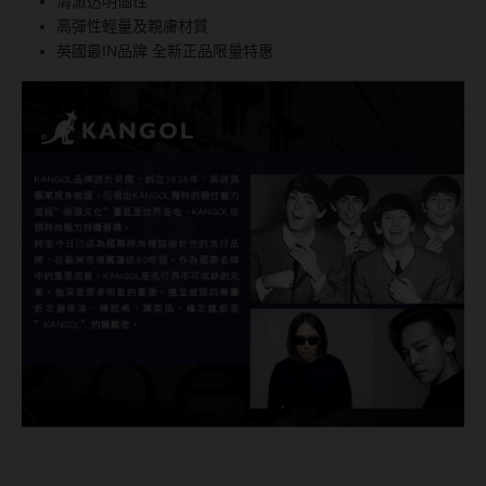
清澈透明個性
台灣隱眼品牌
高彈性輕量及親膚材質
紫色系
英國最IN品牌 全新正品限量特惠
Anley安儷
粉色系
AKIRA艾綺拉
橘黃色系
AQUAMAX水滋氧
紅色系
ASIA STAR純粹美
eyemoody目荻
iLens愛能視
KARACON優視達
LARGAN星歐
Lens++永暘
MI TESORO蜜緹