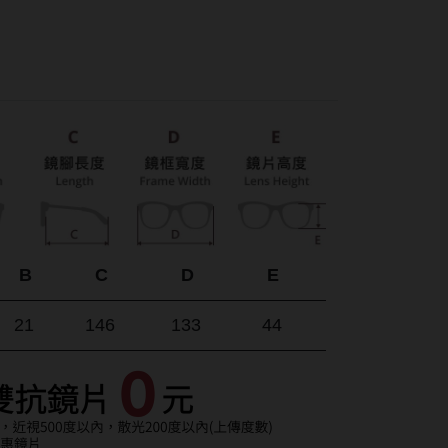
紅色系
SAMI佐美
蜜緹
PienAge
神
T-Garden CRUUM
T-Garden FLANMY
碩
T-Garden Loveil
T-Garden Chu's me
n睛靈
B
C
D
E
樂配
21
146
133
44