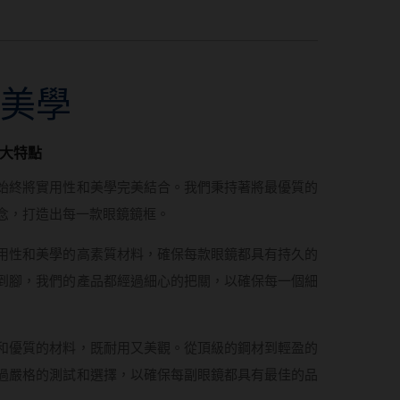
美學
最大特點
中，始終將實用性和美學完美結合。我們秉持著將最優質的
念，打造出每一款眼鏡鏡框。
合實用性和美學的高素質材料，確保每款眼鏡都具有持久的
到腳，我們的產品都經過細心的把關，以確保每一個細
先進和優質的材料，既耐用又美觀。從頂級的鋼材到輕盈的
過嚴格的測試和選擇，以確保每副眼鏡都具有最佳的品