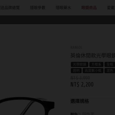
配送品牌總覽
隱眼參數
隱眼藥水
眼鏡商品
愛戴
配戴週期
直徑
戴框型
隱形眼鏡品牌
台灣隱眼品
著色直徑
戴品味
日拋
13.8mm
方框系
ACUVUE嬌生安視優
Anley安儷
11.9~12.5m
膠框
月拋
14.0mm
圓框系
Alcon愛爾康
AKIRA艾綺拉
12.6~12.9m
金屬框
KANGOL
片
雙週拋
14.1mm
飛行款
Bausch + Lomb博士倫
AQUAMAX
13.0mm
複合框
英倫休閒款光學眼鏡｜
鏡片
14.2mm
眉型款
Briomoist氧視加
ASIA STAR
13.1mm
前掛雙用框
光學眼鏡
方框系
全框
透明
高度數小框
混色
14.3mm
潮流多邊
CAMAX加美
eyemoody目
13.2mm
NT$ 3,999
NT$ 2,200
14.4mm
素顏大框
CoFANCY可糖
iLens愛能視
13.3mm
14.5mm
高度數小框
CooperVision酷柏
KARACON
13.4mm
選擇規格
14.7mm
風鏡
Freshkon菲士康
LARGAN星歐
13.5mm
C1 個性黑
顏色