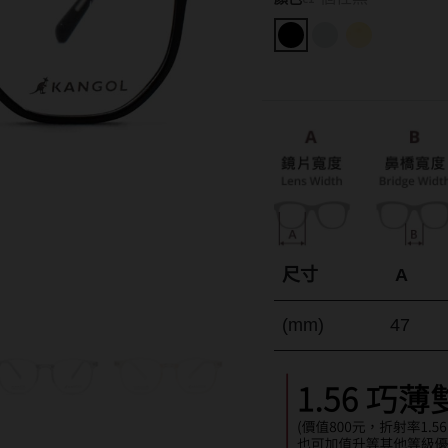
15.0mm
Hydron海昌
Lens++永暘
13.6mm
Miacare美若康
MI TESORO
13.7mm
MIZMI水見
MUSE繆思女
13.8mm
QUINLIVAN微美瞳
OPT圓瑞
13.9mm
Ticon帝康
Pegavision晶
14.0mm以上
Timido媞蜜多
Smart Visio
尺寸
A
WiLLPAIR維
(mm)
47