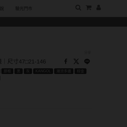
說
驗光門市
牌
日本隱眼品牌
顏色分類
戴好康
韓國隱眼品牌
m
Secret Candy Magic
棕褐色系
期間限定
CLB Color波斯霓彩
神秘魔幻糖果
m
灰色系
眼鏡週邊商品
CalmeD'or曦迪
分享
SEED實瞳
水滋氧
黑色系
IDIFF
尺寸47□21-146
Candy Magic魔幻糖果
純粹美
藍色系
LENSME
膠框
黑
灰
KANGOL
潮流多邊
棕金
ReVIA蕾美
荻
綠色系
oddI's
EverColor艾薇卡
紫色系
Pony Pallet魔彩盤
優視達
粉色系
CRYSTE晶瞳
橘黃色系
DECORATIVE視妝美