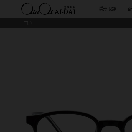
隱形眼鏡
首頁
隱眼總覽
含水量
保養液藥水分類
戴品牌
愛戴說文章分類
隱眼分類
基弧
戴系列
鏡片類型
隱形眼鏡全系列
38%以下含水量
保養液藥水總覽
Prize
愛戴說文章總覽
矽水膠
8.3mm
光學眼鏡
球面鏡片
彩色隱形眼鏡全系列
41%~54%含水量
清潔用保養液
IV.KK X AIDAI
最新情報
透明日拋
8.4mm
太陽眼鏡
散光鏡片
本月組合搭贈
55%以上含水量
濕潤液
KANGOL
品牌故事
透明月拋
8.5mm
兒童眼鏡
抗藍光鏡
妝美堂
硬式專用藥水
NATIVE PERFECT
店家推薦
彩色日拋
8.6mm
薄鋼眼鏡
多焦老花
T-Garden
泡沫洗淨液
CRUSADE
好評推薦
彩色月拋
8.7mm
亞洲安視達
GUGA
眼鏡學堂
月牙定軸
8.8mm
優惠活動
特約商店
視力保健
9.0mm
最新商品
隱形眼鏡小百科