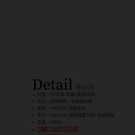
隱眼濕潤液
硬式專用藥水
泡沫洗鏡液
材質：TR材質-高彈力輕量樹脂
款式：光學眼鏡／多邊圓大框
品牌：KANGOL 英國袋鼠
系列：KANGOL-時尚輕量TR款-英倫學院
型號：K9031
線上選配眼鏡無壓力