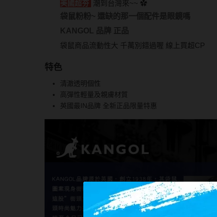
美國超夯
潮到台灣來~~
✿
袋鼠粉粉~ 還缺的那一個配件是眼鏡嗎
KANGOL 品牌 正品
袋鼠商品流動性大 千萬別錯過喔 線上買超CP
特色
清澈透明個性
高彈性輕量及親膚材質
英國最IN品牌 全新正品限量特惠