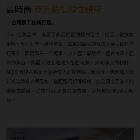
MUSE繆思女神
最時尚
亞洲臉型顯立體感
OPT圓瑞
「台灣精工技術打造」
Pegavision晶碩
Prize台灣品牌，能更了解我們戴眼鏡的習慣、感受，從選材
Timido媞蜜多
用料、尺寸框型、結構重量！採用20萬張的台灣人臉型照片進
行研究，因而誕生－全配重４Ｄ人體工學鏡框，適合台灣人髖
Smart Vision睛靈
骨的角度，能最大限度地減少扭曲現象，幫助健康的視野。
WiLLPAIR維樂配
MQ文青復古系是專為台灣人的獨特臉型而設計，特別加入最
新潮流韓系大框風格，搭配選用輕薄鋼材，完全顯出亞洲人的
日本隱眼品牌
臉部立體感。穩重時尚 高貴清新的你，定能駕馭MQ系列眼
鏡。
Secret Candy Magic
神秘魔幻糖果
SEED實瞳
Candy Magic魔幻糖果