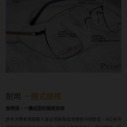
ReVIA蕾美
EverColor艾薇卡
Pony Pallet魔彩盤
CRYSTE晶瞳
DECORATIVE視妝美
SAMI佐美
PienAge
T-Garden CRUUM
耐用
一體式鏡框
T-Garden FLANMY
T-Garden Loveil
無焊接，一體成型的製程技術
T-Garden Chu's me
許多消費者眼鏡戴久會出現鼻鬚或是鏡框中樑斷裂，MQ系列