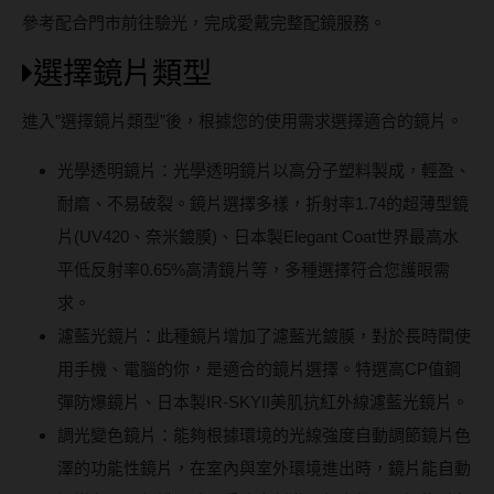
參考配合門市前往驗光，完成愛戴完整配鏡服務。
選擇鏡片類型
進入”選擇鏡片類型”後，根據您的使用需求選擇適合的鏡片。
光學透明鏡片：光學透明鏡片以高分子塑料製成，輕盈、
耐磨、不易破裂。鏡片選擇多樣，折射率1.74的超薄型鏡
片(UV420、奈米鍍膜)、日本製Elegant Coat世界最高水
平低反射率0.65%高清鏡片等，多種選擇符合您護眼需
求。
濾藍光鏡片：此種鏡片增加了濾藍光鍍膜，對於長時間使
用手機、電腦的你，是適合的鏡片選擇。特選高CP值鋼
彈防爆鏡片、日本製IR-SKYII美肌抗紅外線濾藍光鏡片。
調光變色鏡片：能夠根據環境的光線強度自動調節鏡片色
澤的功能性鏡片，在室內與室外環境進出時，鏡片能自動