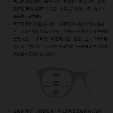
我知道度數-單焦：鏡片只有一種度數，供全天候、全狀
態使用(無論是開車看得遠，或是近距閱讀、使用電腦，
都靠這一副鏡片)
我知道度數-多焦(遠中近)：多焦距鏡片屬於特殊功能鏡
片，因製片技術的高度發展，可使同一片鏡片上產生多個
焦點的鏡片。多焦鏡片就是可以在一個鏡片上，同時有看
遠距離、中距離、近距離的不同視區（一般看遠或近讀專
用的鏡片是單焦點的鏡片）。
無度數(平光)：顧名思義，平光鏡片就是度數為0的鏡