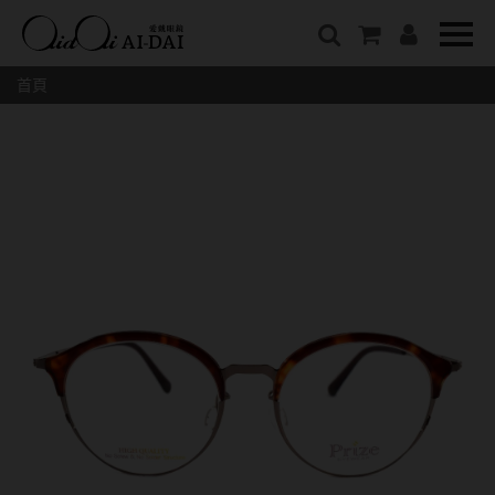
隱眼總覽
含水量
保養液藥水分類
戴品牌
愛戴說文章分類
隱形眼鏡全系列
38%以下含水量
保養液藥水總覽
Prize
愛戴說文章總覽
首頁
彩色隱形眼鏡全系列
41%~54%含水量
清潔用保養液
IV.KK X AIDAI
最新情報
本月組合搭贈
55%以上含水量
濕潤液
KANGOL
品牌故事
妝美堂
硬式專用藥水
NATIVE PERFECT
店家推薦
基弧
T-Garden
泡沫洗淨液
CRUSADE
好評推薦
8.3mm
亞洲安視達
GUGA
眼鏡學堂
8.4mm
優惠活動
特約商店
視力保健
8.5mm
最新商品
隱形眼鏡小百科
戴系列
8.6mm
暢銷款式
8.7mm
光學眼鏡
福利品