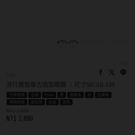
8.8mm
太陽眼鏡
隱眼分類
9.0mm
兒童眼鏡
矽水膠
薄鋼眼鏡
直徑
透明日拋
戴框型
13.8mm
透明月拋
14.0mm
方框系
彩色日拋
分享
14.1mm
圓框系
Prize
彩色月拋
流行眉型復古造型眼鏡 ｜尺寸50□18-135
14.2mm
飛行款
月牙定軸
光學眼鏡
全框
Prize
黑
圓框系
灰
金屬框
14.3mm
眉型款
薄鋼眼鏡
眉型款
棕金
混色
鏡片類型
14.4mm
潮流多邊
NT$ 2,880
NT$ 2,880
球面鏡片
14.5mm
素顏大框
散光鏡片
14.7mm
高度數小框