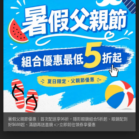
►
分類快捷區
IV.KK 品牌框眼鏡 /
個性潮框區
KANGOL 品牌眼鏡 /
英倫袋鼠專區
暑假父親節優惠｜首次配送享96折，隱形眼鏡組合5折起、眼鏡配到
AIDAI 品牌鏡框 /
人氣日本高碳鋼
無螺絲流行鏡框
好$688起、滿額再送墨鏡 👉立即前往領券享優惠
愛戴 /
隱形眼鏡區
登入即享會員價