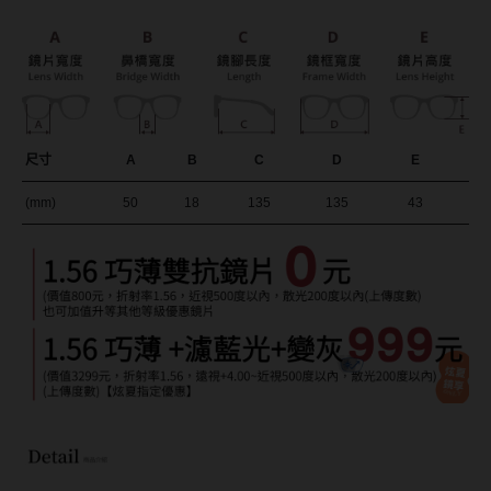
Bausch + Lomb博士倫
13.6mm
Briomoist氧視加
13.7mm
CAMAX加美
13.8mm
CoFANCY可糖
13.9mm
尺寸
A
B
C
D
E
CooperVision酷柏
14.0mm以上
(mm)
50
18
135
135
43
Freshkon菲士康
顏色分類
Hydron海昌
Miacare美若康
棕褐色系
MIZMI水見
灰色系
QUINLIVAN微美瞳
黑色系
Ticon帝康
藍色系
綠色系