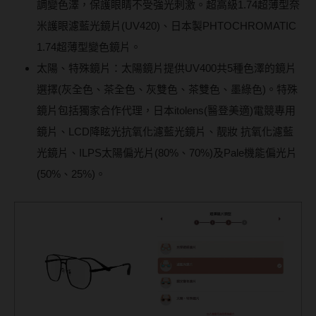
調變色澤，保護眼睛不受強光刺激。超高級1.74超薄型奈
米護眼濾藍光鏡片(UV420)、日本製PHTOCHROMATIC
1.74超薄型變色鏡片。
太陽、特殊鏡片：太陽鏡片提供UV400共5種色澤的鏡片
選擇(灰全色、茶全色、灰雙色、茶雙色、墨綠色)。特殊
鏡片包括獨家合作代理，日本itolens(醫登美適)電競專用
鏡片、LCD降眩光抗氧化濾藍光鏡片、靓妝 抗氧化濾藍
光鏡片、ILPS太陽偏光片(80%、70%)及Pale機能偏光片
(50%、25%)。