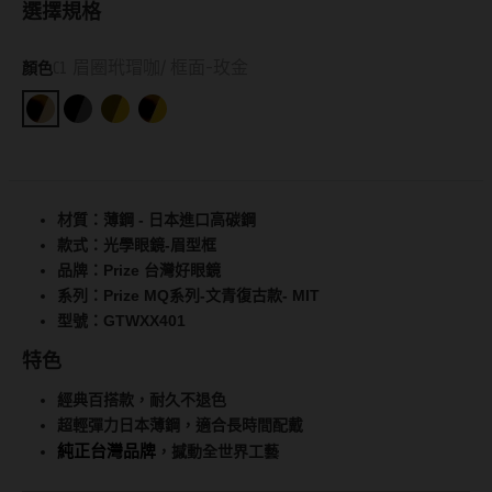
選擇規格
抗藍光鏡片
15.0mm
風鏡
C1 眉圈玳瑁咖/ 框面-玫金
顏色
多焦老花鏡片
著色直徑
戴品味
配戴週期
11.9~12.5mm
膠框
日拋
12.6~12.9mm
金屬框
材質：薄鋼 - 日本進口高碳鋼
月拋
13.0mm
複合框
款式：光學眼鏡-眉型框
品牌：Prize 台灣好眼鏡
雙週拋
13.1mm
前掛雙用框
系列：Prize MQ系列-文青復古款- MIT
型號：GTWXX401
13.2mm
隱形眼鏡品牌
戴好康
特色
13.3mm
經典百搭款，耐久不退色
ACUVUE嬌生安視優
期間限定
13.4mm
超輕彈力日本薄鋼，適合長時間配戴
純正台灣品牌
Alcon愛爾康
眼鏡週邊商品
，撼動全世界工藝
13.5mm