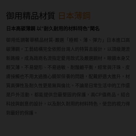
硬式專用藥水
御用精品材質
日本薄鋼
泡沫洗鏡液
日本高碳薄鋼 以"耐久耐用的材料特色"聞名
御用低調奢華精品材質-嚴選「極輕、薄、彈力」日本進口高
碳薄鋼，工藝結構完全依照台灣人的特質去設計，以頂級潮流
新路線，成為政商名流指定愛用款式及嚴選鋼材。眼鏡本身又
輕又薄，不易變形、不易過敏、耐酸鹼平衡，經常與汗珠、皮
膚接觸也不用太過擔心鏡架保養的問題，配戴舒適大進升，材
質高彈性及耐久性更是無與倫比。不論是日常生活中的工作還
是戶外活動，都能提供您最堅固的保護，高CP值商品。結合
科技與創意的設計，以及耐久耐用的材料特色，使您的視力得
到最好的保護。