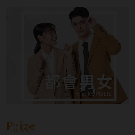
台灣隱眼品牌
紫色系
Anley安儷
粉色系
AKIRA艾綺拉
橘黃色系
AQUAMAX水滋氧
紅色系
ASIA STAR純粹美
eyemoody目荻
iLens愛能視
KARACON優視達
LARGAN星歐
Lens++永暘
MI TESORO蜜緹