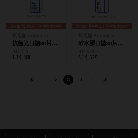
硬式專用藥水
泡沫洗鏡液
氧視加 Briomoist
氧視加 Briomoist
抗藍光日拋30片裝
矽水膠日拋30片裝
Blue Light Block
Si Hy
NT$ 399
NT$ 680
NT$ 380
NT$ 629
1
2
3
4
5
AIDAI 愛戴｜隱形眼鏡與線上
配鏡首選品牌