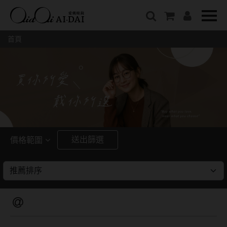
隱眼總覽
含水量
保養液藥水分類
戴品牌
愛戴說文章分類
隱形眼鏡全系列
38%以下含水量
保養液藥水總覽
Prize
愛戴說文章總覽
首頁
彩色隱形眼鏡全系列
41%~54%含水量
清潔用保養液
IV.KK X AIDAI
最新情報
本月組合搭贈
55%以上含水量
濕潤液
KANGOL
品牌故事
妝美堂
硬式專用藥水
NATIVE PERFECT
店家推薦
基弧
T-Garden
泡沫洗淨液
CRUSADE
好評推薦
8.3mm
亞洲安視達
GUGA
眼鏡學堂
送出篩選
價格範圍
8.4mm
優惠活動
特約商店
視力保健
~
8.5mm
最新商品
隱形眼鏡小百科
戴系列
8.6mm
暢銷款式
8.7mm
光學眼鏡
福利品