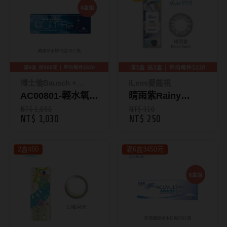
抗藍光鏡片
15.0mm
風鏡
多焦老花鏡片
著色直徑
戴品味
配戴週期
11.9~12.5mm
膠框
博士倫Bausch +
iLens愛能視
日拋
12.6~12.9mm
金屬框
Lomb
AC00801-輕水氧奧
晴雨紫Rainy
澈矽水膠日拋30片
Violet｜晴雨系列
NT$ 1,050
NT$ 310
月拋
13.0mm
複合框
NT$ 1,030
NT$ 250
裝
彩色日拋10片裝
雙週拋
13.1mm
前掛雙用框
(效期2027/01月以
2盒450
滿6盒3450元
上)
13.2mm
隱形眼鏡品牌
戴好康
13.3mm
ACUVUE嬌生安視優
期間限定
13.4mm
Alcon愛爾康
眼鏡週邊商品
13.5mm