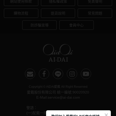
網站使用條款
隱私權政策
免責聲明
購物流程
退貨說明
常見問題
防詐騙宣導
會員中心
Copyright © AIDAI愛戴 All Right Reserved
愛戴股份有限公司 統一編號:90020920
E-Mail:service@ai-dai.com
警語：
(一)配戴一般隱形眼鏡須經眼科醫師驗光配鏡取得處