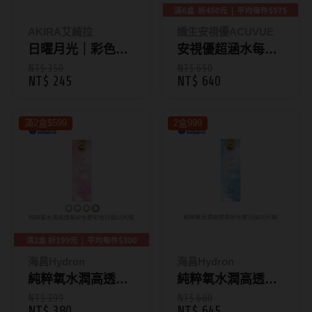
Bausch + Lomb博士倫
13.6mm
Briomoist氧視加
AKIRA艾綺拉
嬌生安視優ACUVUE
13.7mm
日曜月光｜彩色日
安視優超涵水每日
CAMAX加美
13.8mm
拋10片裝 (月環)
拋30片裝 (9.0/8.5)
NT$ 350
NT$ 650
NT$ 245
NT$ 640
CoFANCY可糖
Akira [藥妝]
13.9mm
CooperVision酷柏
14.0mm以上
滿2盒$599
2盒999
Freshkon菲士康
顏色分類
Hydron海昌
Miacare美若康
棕褐色系
MIZMI水見
灰色系
QUINLIVAN微美瞳
黑色系
海昌Hydron
海昌Hydron
純粹氧水潤高透氧
純粹氧水潤高透氧
Ticon帝康
藍色系
矽水膠彩色日拋10
矽水膠日拋30片裝
NT$ 399
NT$ 680
綠色系
NT$ 380
NT$ 645