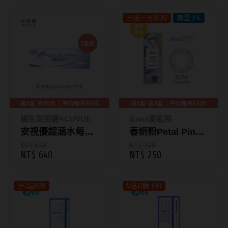
韓國隱眼品牌
三送三再折30
數量下6
CLB Color波斯霓彩
CalmeD'or曦迪
IDIFF
LENSME
嬌生安視優ACUVUE
iLens愛能視
oddI's
安視優超涵水每日
春妍粉Petal Pink
拋30片裝 (9.0/8.5)
｜晴雨系列 彩色日
NT$ 650
NT$ 310
藥水保養液
NT$ 640
NT$ 250
拋10片裝 (效期
2026/12月以上)
隱形眼鏡藥水保養液
任2盒698
5送1(請下6)
清潔專用
隱眼濕潤液