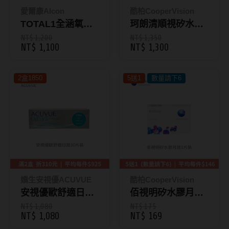
ReVIA蕾美
愛爾康Alcon
酷柏CooperVision
TOTAL1全涵氧日
珂朗清順視矽水膠
EverColor艾薇卡
拋30片裝
漸進多焦日拋30片
NT$ 1,200
NT$ 1,350
NT$ 1,100
NT$ 1,300
Pony Pallet魔彩盤
裝
CRYSTE晶瞳
2盒1850
5送1
數量請下6
DECORATIVE視妝美
SAMI佐美
PienAge
T-Garden CRUUM
T-Garden FLANMY
嬌生安視優ACUVUE
酷柏CooperVision
T-Garden Loveil
安視優歐舒適日拋
佰視明矽水膠月抛
30片裝 (9.0/8.5)
【1片裝】
NT$ 1,080
NT$ 175
T-Garden Chu's me
NT$ 1,080
NT$ 169