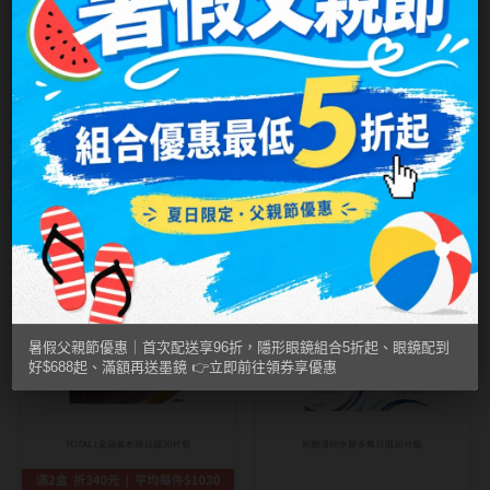
MUSE繆思女神
OPT圓瑞
Pegavision晶碩
Timido媞蜜多
KARACON優視達
KARACON優視達
[FIXED] #46 暗夜
[FIXED] #47 寂光
Smart Vision睛靈
紫 Lilac Night｜
綠 Frost Olive｜
NT$ 389
NT$ 389
NT$ 320
NT$ 320
WiLLPAIR維樂配
KARACON
KARACON
CHICOLOR 55%
CHICOLOR 55%
2盒平均1030
彩色日拋10片裝
恢復供貨恢復
彩色日拋10片裝
新增規格
日本隱眼品牌
暑假父親節優惠｜首次配送享96折，隱形眼鏡組合5折起、眼鏡配到
Secret Candy Magic
好$688起、滿額再送墨鏡 👉立即前往領券享優惠
神秘魔幻糖果
SEED實瞳
Candy Magic魔幻糖果