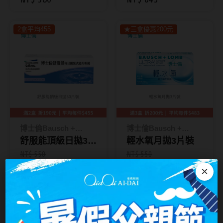
片裝 四色
台灣隱眼品牌
紫色系
2盒平均455
★三盒優惠200元
Anley安儷
粉色系
AKIRA艾綺拉
橘黃色系
AQUAMAX水滋氧
紅色系
ASIA STAR純粹美
eyemoody目荻
博士倫Bausch +
博士倫Bausch +
iLens愛能視
Lomb
舒服能頂級日拋30
Lomb
輕水氧月拋3片裝
KARACON優視達
片裝
NT$ 550
NT$ 550
NT$ 515
NT$ 535
×
LARGAN星歐
Lens++永暘
鎖定月牙
兩盒620
精靈系必備
兩盒600
MI TESORO蜜緹