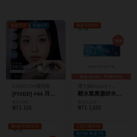
8.8mm
太陽眼鏡
隱眼分類
9.0mm
兒童眼鏡
鎖定月牙
兩盒600
兩盒平均920
矽水膠
薄鋼眼鏡
直徑
透明日拋
戴框型
13.8mm
透明月拋
14.0mm
方框系
彩色日拋
14.1mm
圓框系
彩色月拋
14.2mm
飛行款
KARACON優視達
博士倫Bausch +
月牙定軸
[FIXED] #44 月光
Lomb
輕水氧奧澈矽水膠
14.3mm
眉型款
灰 Moonlit Gray｜
日拋30片裝
NT$ 389
NT$ 1,050
NT$ 320
NT$ 1,030
鏡片類型
14.4mm
潮流多邊
KARACON
CHICOLOR 55%
球面鏡片
14.5mm
素顏大框
滿4盒平均830元
彩色日拋10片裝
三送三再折30
熱門款 數量下6
散光鏡片
14.7mm
高度數小框