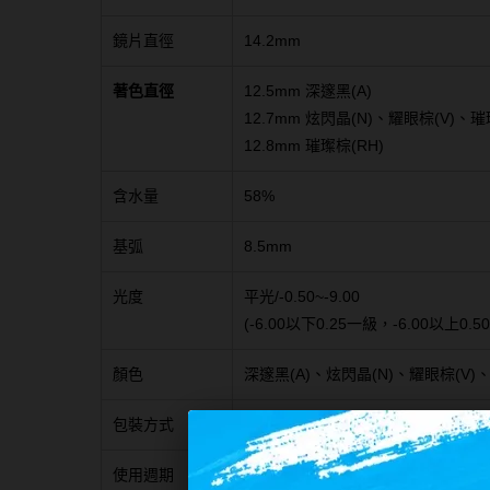
鏡片直徑
14.2mm
著色直徑
12.5mm 深邃黑(A)
12.7mm 炫閃晶(N)、耀眼棕(V)、璀
12.8mm 璀璨棕(RH)
含水量
58%
基弧
8.5mm
光度
平光/-0.50~-9.00
(-6.00以下0.25一級，-6.00以上0.5
顏色
深邃黑(A)、炫閃晶(N)、耀眼棕(V)、
包裝方式
30片裝/盒
使用週期
日拋