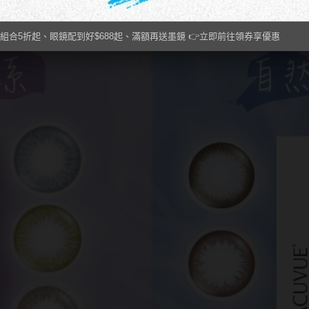
組合5折起、眼鏡配到好$688起、滿額再送墨鏡 👉立即前往領券享優惠