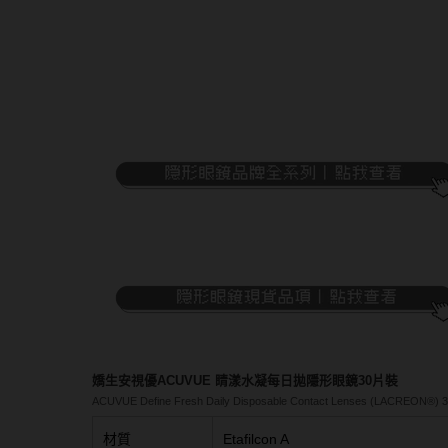
隱眼濕潤液
硬式專用藥水
泡沫洗鏡液
嬌生安視優ACUVUE 睛漾水凝每日拋隱形眼鏡30片裝
ACUVUE Define Fresh Daily Disposable Contact Lenses (LACREON®) 
材質
Etafilcon A