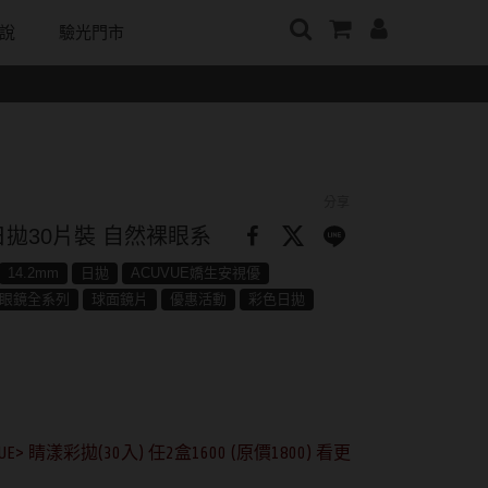
說
驗光門市
牌
日本隱眼品牌
顏色分類
戴好康
韓國隱眼品牌
m
Secret Candy Magic
棕褐色系
期間限定
CLB Color波斯霓彩
神秘魔幻糖果
m
灰色系
眼鏡週邊商品
CalmeD'or曦迪
分享
SEED實瞳
水滋氧
黑色系
IDIFF
拋30片裝 自然裸眼系
Candy Magic魔幻糖果
純粹美
藍色系
LENSME
14.2mm
日拋
ACUVUE嬌生安視優
ReVIA蕾美
眼鏡全系列
球面鏡片
優惠活動
彩色日拋
荻
綠色系
oddI's
EverColor艾薇卡
紫色系
Pony Pallet魔彩盤
優視達
粉色系
CRYSTE晶瞳
橘黃色系
> 睛漾彩拋(30入) 任2盒1600 (原價1800) 看更
DECORATIVE視妝美