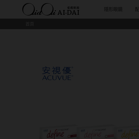
隱形眼鏡
首頁
隱眼總覽
含水量
保養液藥水分類
戴品牌
愛戴說文章分類
隱眼分類
基弧
戴系列
鏡片類型
隱形眼鏡全系列
38%以下含水量
保養液藥水總覽
Prize
愛戴說文章總覽
矽水膠
8.3mm
光學眼鏡
球面鏡片
彩色隱形眼鏡全系列
41%~54%含水量
清潔用保養液
IV.KK X AIDAI
最新情報
透明日拋
8.4mm
太陽眼鏡
散光鏡片
本月組合搭贈
55%以上含水量
濕潤液
KANGOL
品牌故事
透明月拋
8.5mm
兒童眼鏡
抗藍光鏡
妝美堂
硬式專用藥水
NATIVE PERFECT
店家推薦
彩色日拋
8.6mm
薄鋼眼鏡
多焦老花
T-Garden
泡沫洗淨液
CRUSADE
好評推薦
彩色月拋
8.7mm
亞洲安視達
GUGA
眼鏡學堂
月牙定軸
8.8mm
優惠活動
特約商店
視力保健
9.0mm
最新商品
隱形眼鏡小百科