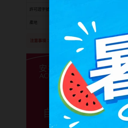
許可證字號
衛署醫器輸字第021286號
產地
愛爾蘭/美國
注意事項：
商品如欲廠商缺度，向原廠訂購等候時間4-