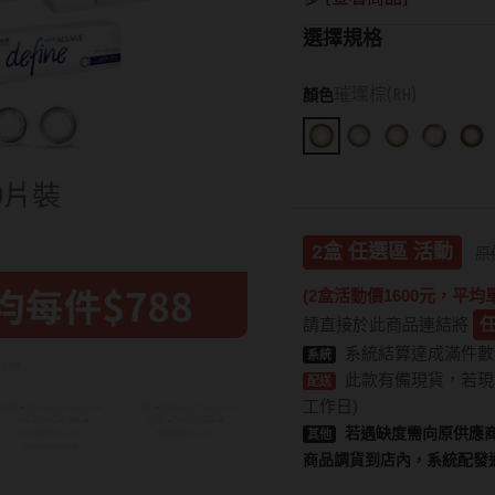
15.0mm
Hydron海昌
Lens++永暘
13.6mm
選擇規格
Miacare美若康
MI TESORO
13.7mm
MIZMI水見
MUSE繆思女
13.8mm
璀璨棕(RH)
顏色
QUINLIVAN微美瞳
OPT圓瑞
13.9mm
Ticon帝康
Pegavision晶
14.0mm以上
Timido媞蜜多
2盒 任選區 活動
原
Smart Visio
(2盒活動價1600元，平均單
WiLLPAIR維
請直接於此商品連結將
任
系統結算達成滿件數
系統
此款有備現貨，若現
配送
工作日)
若遇缺度需向原供應商
其他
商品調貨到店內，系統配發