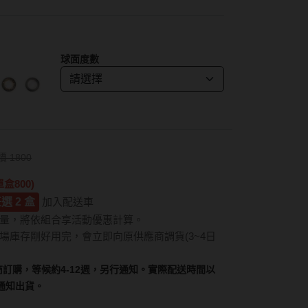
紅色系
SAMI佐美
蜜緹
PienAge
神
球面度數
T-Garden CRUUM
T-Garden FLANMY
碩
T-Garden Loveil
T-Garden Chu's me
價 1800
n睛靈
盒800)
樂配
選 2 盒
加入配送車
量，將依組合享活動優惠計算。
場庫存剛好用完，會立即向原供應商調貨(3~4日
訂購，等候約4-12週，另行通知。實際配送時間以
通知出貨。