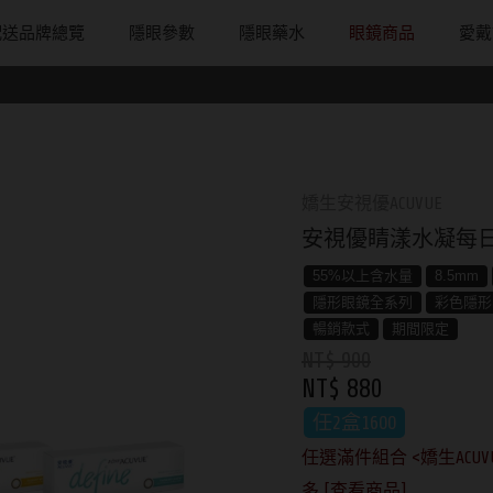
配送品牌總覽
隱眼參數
隱眼藥水
眼鏡商品
愛戴
配戴週期
直徑
戴框型
隱形眼鏡品牌
台灣隱眼品
著色直徑
戴品味
日拋
13.8mm
方框系
ACUVUE嬌生安視優
Anley安儷
11.9~12.5m
膠框
月拋
14.0mm
圓框系
Alcon愛爾康
AKIRA艾綺拉
12.6~12.9m
金屬框
嬌生安視優ACUVUE
片
雙週拋
14.1mm
飛行款
Bausch + Lomb博士倫
AQUAMAX
13.0mm
複合框
安視優睛漾水凝每日
鏡片
14.2mm
眉型款
Briomoist氧視加
ASIA STAR
13.1mm
前掛雙用框
55%以上含水量
8.5mm
隱形眼鏡全系列
彩色隱形
14.3mm
潮流多邊
CAMAX加美
eyemoody目
13.2mm
暢銷款式
期間限定
NT$ 900
14.4mm
素顏大框
CoFANCY可糖
iLens愛能視
13.3mm
NT$ 880
14.5mm
高度數小框
CooperVision酷柏
KARACON
13.4mm
任2盒1600
14.7mm
風鏡
Freshkon菲士康
LARGAN星歐
13.5mm
任選滿件組合 <嬌生ACUVUE
多 [查看商品]