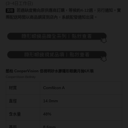
Bausch + Lomb博士倫
(3~4日工作日)
13.6mm
若遇缺度需向原供應商訂購，等候約4-12週，另行通知。實
其他
Briomoist氧視加
13.7mm
際配送時間以商品調貨到店內，系統配發通知出貨。
CAMAX加美
13.8mm
CoFANCY可糖
13.9mm
CooperVision酷柏
14.0mm以上
Freshkon菲士康
顏色分類
Hydron海昌
酷柏 CooperVision 佰視明矽水膠隱形眼鏡月抛6片裝
CooperVision Biofinity
Miacare美若康
棕褐色系
材質
Comfilcon A
MIZMI水見
灰色系
直徑
14.0mm
QUINLIVAN微美瞳
黑色系
含水量
48%
Ticon帝康
藍色系
綠色系
基弧
8.6mm