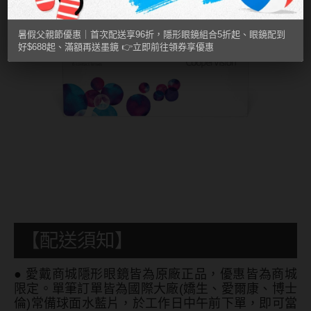
MUSE繆思女神
暑假父親節優惠｜首次配送享96折，隱形眼鏡組合5折起、眼鏡配到
OPT圓瑞
好$688起、滿額再送墨鏡 👉立即前往領券享優惠
Pegavision晶碩
Timido媞蜜多
Smart Vision睛靈
WiLLPAIR維樂配
日本隱眼品牌
Secret Candy Magic
【配送須知】
神秘魔幻糖果
SEED實瞳
●
愛戴商城隱形眼鏡皆為原廠正品，優惠皆為商城
限定。單筆訂單皆為國際大廠(嬌生、愛爾康、博士
Candy Magic魔幻糖果
倫)常備球面水藍片，於工作日中午前下單，即可當