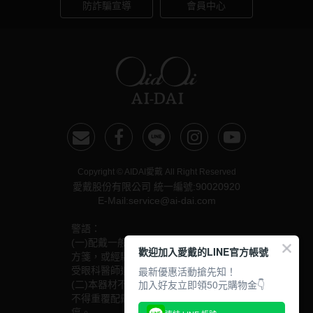
防詐騙宣導
會員中心
硬式專用藥水
泡沫洗鏡液
Copyright © AIDAI愛戴 All Right Reserved
愛戴股份有限公司 統一編號:90020920
E-Mail:service@ai-dai.com
警語：
(一)配戴一般隱形眼鏡須經眼科醫師驗光配鏡取得處
歡迎加入愛戴的LINE官方帳號
方箋，或經驗光人員驗光配鏡取得配鏡單，並定期接
最新優惠活動搶先知！
受眼科醫師追蹤檢查。
加入好友立即領50元購物金👇
(二)本器材不得逾中文說明書建議之最長配戴時數、
不得重覆配戴，於就寢前務必取下，以免感染或潰
瘍。