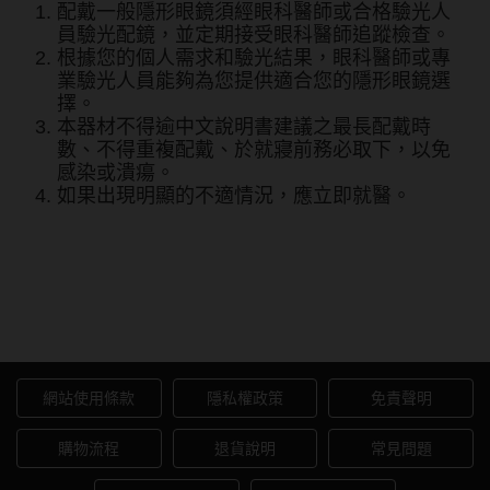
配戴一般隱形眼鏡須經眼科醫師或合格驗光人
韓國隱眼品牌
員驗光配鏡，並定期接受眼科醫師追蹤檢查。
根據您的個人需求和驗光結果，眼科醫師或專
業驗光人員能夠為您提供適合您的隱形眼鏡選
CLB Color波斯霓彩
擇。
本器材不得逾中文說明書建議之最長配戴時
CalmeD'or曦迪
數、不得重複配戴、於就寢前務必取下，以免
IDIFF
感染或潰瘍。
如果出現明顯的不適情況，應立即就醫。
LENSME
oddI's
酷柏CooperVision 佰視明矽
水膠月抛6片裝
藥水保養液
隱形眼鏡藥水保養液
網站使用條款
隱私權政策
免責聲明
清潔專用
購物流程
退貨說明
常見問題
隱眼濕潤液