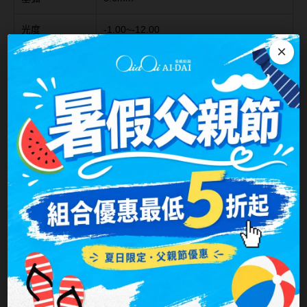
台灣隱眼品牌
紫色系
光度
-1.00~-12.00
Anley安儷
(-6.00以下0.25一級，-6.00以上0.50一級)
×
粉色系
AKIRA艾綺拉
橘黃色系
包裝方式
6片裝/盒
AQUAMAX水滋氧
紅色系
使用週期
月拋
ASIA STAR純粹美
許可證字號
衛署醫器輸字第018593號
eyemoody目荻
iLens愛能視
注意事項：
商品如欲廠商缺度，向原廠訂購等候時間4-8週，
會另行通知。
KARACON優視達
LARGAN星歐
Lens++永暘
MI TESORO蜜緹