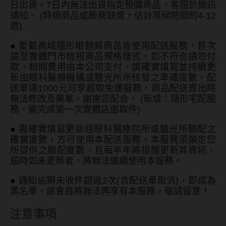
日出貨。7日內無法出貨指定預購商品，客服於簡訊
ReVIA蕾美
通知。 (特規商品或廠商缺度，估計等候時間約4-12
週)
EverColor艾薇卡
●
愛戴商城隱形眼鏡類商品皆使用配送服務，首次
Pony Pallet魔彩盤
請至實體門市檢視商品規格樣式，如不符合請勿付
款，相關費用由本公司支付，請確實填寫並持續更
CRYSTE晶瞳
新由眼科醫療機構或驗光所所核發之準確度數，配
送單達1000元可享超取免運服務，商品配送寄出時
DECORATIVE視妝美
無法修改及棄單，謝謝您配合。 (新增：隱形宅配服
SAMI佐美
務，需完成第一次實體店面取件)
●
需確實填寫更新經眼科醫療院所或驗光所驗配之
PienAge
確實度數，方可使用本配送服務。本服務須鎖定您
T-Garden CRUUM
所提供之驗配度數，且每半年將提醒更新其資訊，
屆時如未更新者，將無法繼續使用本服務。
T-Garden FLANMY
●
通知逾期未收件超過2次(含配送單取消)，即成為
T-Garden Loveil
黑名單，該會員將無法再享有本服務，敬請留意！
T-Garden Chu's me
注意事項