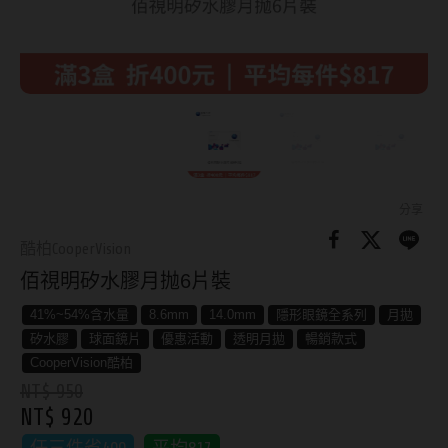
8.8mm
太陽眼鏡
隱眼分類
9.0mm
兒童眼鏡
矽水膠
薄鋼眼鏡
直徑
透明日拋
戴框型
13.8mm
透明月拋
14.0mm
方框系
彩色日拋
分享
14.1mm
圓框系
酷柏CooperVision
彩色月拋
佰視明矽水膠月抛6片裝
14.2mm
飛行款
月牙定軸
41%~54%含水量
8.6mm
14.0mm
隱形眼鏡全系列
月拋
14.3mm
眉型款
矽水膠
球面鏡片
優惠活動
透明月拋
暢銷款式
鏡片類型
14.4mm
潮流多邊
CooperVision酷柏
NT$ 950
球面鏡片
14.5mm
素顏大框
NT$ 920
散光鏡片
14.7mm
高度數小框
任三件省400
平均817