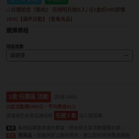
抗藍光鏡片
15.0mm
風鏡
△任選組合《酷柏》 佰視明月抛(6入) 任3盒折400(原價
2850)【滿件活動】 [查看商品]
多焦老花鏡片
著色直徑
戴品味
選擇規格
配戴週期
11.9~12.5mm
膠框
球面度數
日拋
12.6~12.9mm
金屬框
月拋
13.0mm
複合框
雙週拋
13.1mm
前掛雙用框
13.2mm
3盒 任選區 活動
原價 2850
隱形眼鏡品牌
戴好康
13.3mm
(3盒活動價2450元，平均單盒817)
ACUVUE嬌生安視優
期間限定
請直接於此商品連結將
任選 3 盒
加入配送車
13.4mm
Alcon愛爾康
眼鏡週邊商品
系統結算達成滿件數量，將依組合享活動優惠計算。
系統
13.5mm
現貨品
。若廠內架上剛好用完
，會立即向原供應商調貨
配送