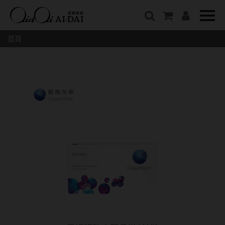
隱眼總覽
含水量
保養液藥水分類
戴品牌
愛戴說文章分類
隱形眼鏡全系列
38%以下含水量
保養液藥水總覽
Prize
愛戴說文章總覽
首頁
彩色隱形眼鏡全系列
41%~54%含水量
清潔用保養液
IV.KK X AIDAI
最新情報
本月組合搭贈
55%以上含水量
濕潤液
KANGOL
品牌故事
妝美堂
硬式專用藥水
NATIVE PERFECT
店家推薦
基弧
T-Garden
泡沫洗淨液
CRUSADE
好評推薦
8.3mm
亞洲安視達
GUGA
眼鏡學堂
8.4mm
優惠活動
特約商店
視力保健
8.5mm
最新商品
隱形眼鏡小百科
戴系列
8.6mm
暢銷款式
8.7mm
光學眼鏡
福利品