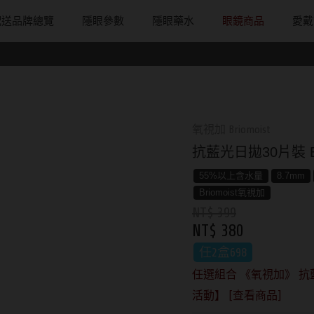
配送品牌總覽
隱眼參數
隱眼藥水
眼鏡商品
愛戴
配戴週期
直徑
戴框型
隱形眼鏡品牌
台灣隱眼品
著色直徑
戴品味
日拋
13.8mm
方框系
ACUVUE嬌生安視優
Anley安儷
11.9~12.5m
膠框
月拋
14.0mm
圓框系
Alcon愛爾康
AKIRA艾綺拉
12.6~12.9m
金屬框
氧視加 Briomoist
片
雙週拋
14.1mm
飛行款
Bausch + Lomb博士倫
AQUAMAX
13.0mm
複合框
抗藍光日拋30片裝 Blue
鏡片
14.2mm
眉型款
Briomoist氧視加
ASIA STAR
13.1mm
前掛雙用框
55%以上含水量
8.7mm
Briomoist氧視加
14.3mm
潮流多邊
CAMAX加美
eyemoody目
13.2mm
NT$ 399
NT$ 380
14.4mm
素顏大框
CoFANCY可糖
iLens愛能視
13.3mm
任2盒698
14.5mm
高度數小框
CooperVision酷柏
KARACON
13.4mm
任選組合 《氧視加》 抗藍光
14.7mm
風鏡
Freshkon菲士康
LARGAN星歐
13.5mm
活動】 [查看商品]