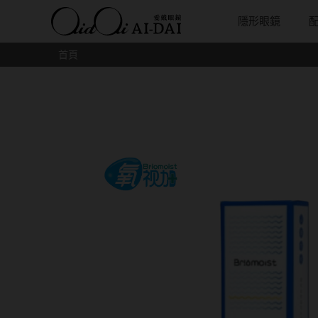
隱形眼鏡
首頁
隱眼總覽
含水量
保養液藥水分類
戴品牌
愛戴說文章分類
隱眼分類
基弧
戴系列
鏡片類型
隱形眼鏡全系列
38%以下含水量
保養液藥水總覽
Prize
愛戴說文章總覽
矽水膠
8.3mm
光學眼鏡
球面鏡片
彩色隱形眼鏡全系列
41%~54%含水量
清潔用保養液
IV.KK X AIDAI
最新情報
透明日拋
8.4mm
太陽眼鏡
散光鏡片
本月組合搭贈
55%以上含水量
濕潤液
KANGOL
品牌故事
透明月拋
8.5mm
兒童眼鏡
抗藍光鏡
妝美堂
硬式專用藥水
NATIVE PERFECT
店家推薦
彩色日拋
8.6mm
薄鋼眼鏡
多焦老花
T-Garden
泡沫洗淨液
CRUSADE
好評推薦
彩色月拋
8.7mm
亞洲安視達
GUGA
眼鏡學堂
月牙定軸
8.8mm
優惠活動
特約商店
視力保健
9.0mm
最新商品
隱形眼鏡小百科