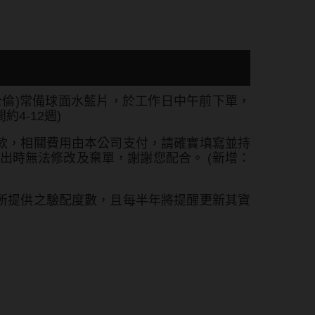
倫)常備球面水藍片，於工作日中午前下單，
4-12週)
款，相關費用由本公司支付，請確實填寫並持
出時無法修改及棄單，謝謝您配合。 (新增：
所提供之驗配度數，且每半年將提醒更新其資