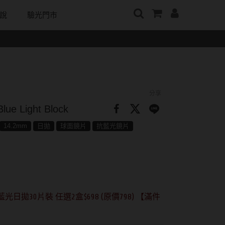
說
驗光門市
牌
日本隱眼品牌
顏色分類
戴好康
韓國隱眼品牌
m
Secret Candy Magic
棕褐色系
期間限定
CLB Color波斯霓彩
神秘魔幻糖果
m
灰色系
眼鏡週邊商品
CalmeD'or曦迪
分享
SEED實瞳
水滋氧
黑色系
IDIFF
 Light Block
Candy Magic魔幻糖果
純粹美
藍色系
LENSME
14.2mm
日拋
球面鏡片
抗藍光鏡片
ReVIA蕾美
荻
綠色系
oddI's
EverColor艾薇卡
紫色系
Pony Pallet魔彩盤
優視達
粉色系
CRYSTE晶瞳
日拋30片裝 任選2盒$698 (原價798) 【滿件
橘黃色系
DECORATIVE視妝美