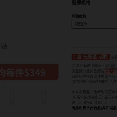
15.0mm
Hydron海昌
Lens++永暘
13.6mm
選擇規格
Miacare美若康
MI TESORO
13.7mm
球面度數
MIZMI水見
MUSE繆思女
13.8mm
QUINLIVAN微美瞳
OPT圓瑞
13.9mm
Ticon帝康
Pegavision晶
14.0mm以上
Timido媞蜜多
2 盒 任選區 活動
原價
Smart Visio
(2 盒活動價 698元，省100
任2
請直接於此商品連結
WiLLPAIR維
系統結算達成滿件數量享有
(請勿使用不同盒數的組合連
★★本產品，重新製作更新
(新舊包裝隨機出貨) 新舊
題，無法指定出貨包裝。
商品出貨皆為新品(非即期品