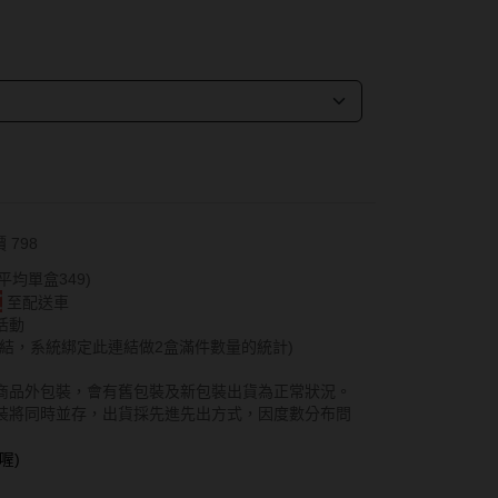
紅色系
SAMI佐美
蜜緹
PienAge
神
T-Garden CRUUM
T-Garden FLANMY
碩
T-Garden Loveil
 798
T-Garden Chu's me
n睛靈
 平均單盒349)
盒
至配送車
樂配
活動
結，系統綁定此連結做2盒滿件數量的統計)
商品外包裝，會有舊包裝及新包裝出貨為正常狀況。
包裝將同時並存，出貨採先進先出方式，因度數分布問
喔)