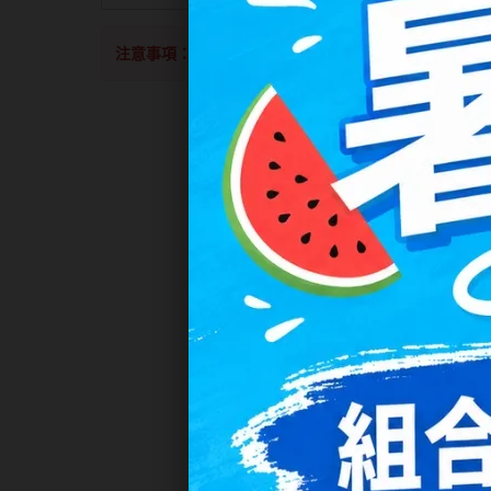
注意事項：
若遇缺度向原供應商訂購另等候約4-8週，