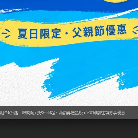
組合5折起、眼鏡配到好$688起、滿額再送墨鏡 👉立即前往領券享優惠