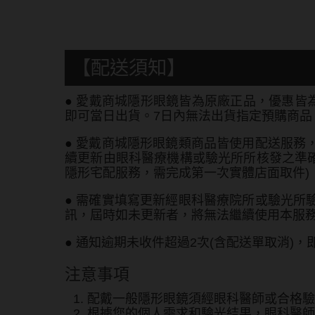
【配送須知】
●
愛戴商城隱形眼鏡皆為原廠正品，優惠皆為
即可當日出貨。7日內無法出貨指定預購商品，
●
愛戴商城隱形眼鏡類商品皆使用配送服務
續更新由眼科醫療機構或驗光所所核發之準確
隱形宅配服務，需完成第一次實體店面取件)
●
需確實填寫更新經眼科醫療院所或驗光所
訊，屆時如未更新者，將無法繼續使用本服
●
通知逾期未收件超過2次(含配送單取消)
注意事項
配戴一般隱形眼鏡須經眼科醫師或合格驗
根據您的個人需求和驗光結果，眼科醫師