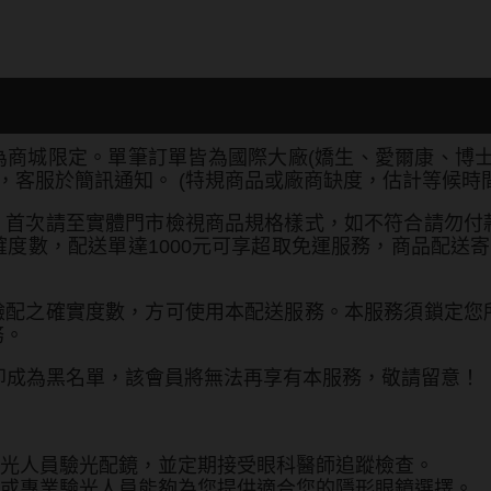
商城限定。單筆訂單皆為國際大廠(嬌生、愛爾康、博士
客服於簡訊通知。 (特規商品或廠商缺度，估計等候時間約
，首次請至實體門市檢視商品規格樣式，如不符合請勿付
度數，配送單達1000元可享超取免運服務，商品配送寄
驗配之確實度數，方可使用本配送服務。本服務須鎖定您
務。
，即成為黑名單，該會員將無法再享有本服務，敬請留意！
光人員驗光配鏡，並定期接受眼科醫師追蹤檢查。
或專業驗光人員能夠為您提供適合您的隱形眼鏡選擇。