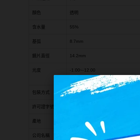
顏色
透明
含水量
55%
基弧
8.7mm
鏡片直徑
14.2mm
光度
-1.00~-12.00
[-100~-600(每25一級) -650~-900
包裝方式
30片裝/盒
許可證字號
衛部醫器製字第007047號
產地
台灣
公司名稱
亨泰光學股份有限公司