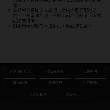
業驗光人員能夠為您提供適合您的隱形眼鏡選
硬式專用藥水
擇。
本器材不得逾中文說明書建議之最長配戴時
泡沫洗鏡液
數、不得重複配戴、於就寢前務必取下，以免
感染或潰瘍。
如果出現明顯的不適情況，應立即就醫。
安儷ANLEY 小直徑彩色日拋
10片裝-銀灰GR
網站使用條款
隱私權政策
免責聲明
購物流程
退貨說明
常見問題
防詐騙宣導
會員中心