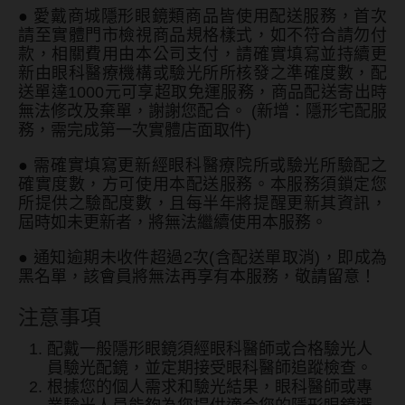
●
愛戴商城隱形眼鏡類商品皆使用配送服務，首次
韓國隱眼品牌
請至實體門市檢視商品規格樣式，如不符合請勿付
款，相關費用由本公司支付，請確實填寫並持續更
CLB Color波斯霓彩
新由眼科醫療機構或驗光所所核發之準確度數，配
送單達1000元可享超取免運服務，商品配送寄出時
CalmeD'or曦迪
無法修改及棄單，謝謝您配合。 (新增：隱形宅配服
務，需完成第一次實體店面取件)
IDIFF
●
需確實填寫更新經眼科醫療院所或驗光所驗配之
LENSME
確實度數，方可使用本配送服務。本服務須鎖定您
所提供之驗配度數，且每半年將提醒更新其資訊，
oddI's
屆時如未更新者，將無法繼續使用本服務。
●
通知逾期未收件超過2次(含配送單取消)，即成為
藥水保養液
黑名單，該會員將無法再享有本服務，敬請留意！
隱形眼鏡藥水保養液
注意事項
清潔專用
配戴一般隱形眼鏡須經眼科醫師或合格驗光人
員驗光配鏡，並定期接受眼科醫師追蹤檢查。
隱眼濕潤液
根據您的個人需求和驗光結果，眼科醫師或專