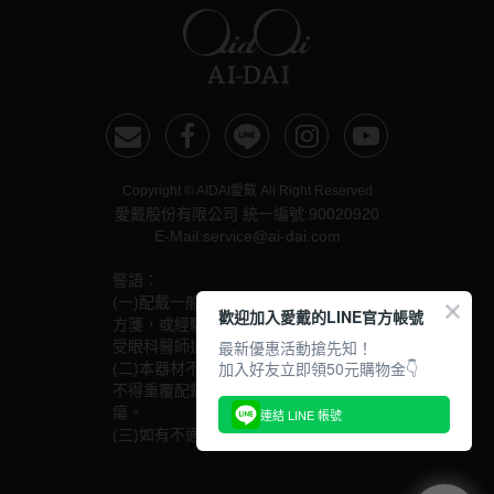
Copyright © AIDAI愛戴 All Right Reserved
愛戴股份有限公司 統一編號:90020920
E-Mail:service@ai-dai.com
警語：
(一)配戴一般隱形眼鏡須經眼科醫師驗光配鏡取得處
歡迎加入愛戴的LINE官方帳號
方箋，或經驗光人員驗光配鏡取得配鏡單，並定期接
最新優惠活動搶先知！
受眼科醫師追蹤檢查。
加入好友立即領50元購物金👇
(二)本器材不得逾中文說明書建議之最長配戴時數、
不得重覆配戴，於就寢前務必取下，以免感染或潰
瘍。
連結 LINE 帳號
(三)如有不適，應立即就醫。