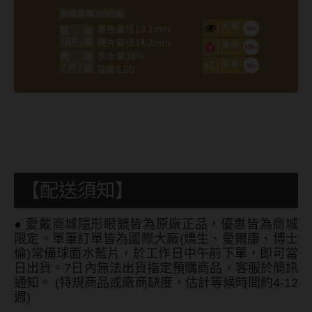
ReVIA蕾美
EverColor艾薇卡
Pony Pallet魔彩盤
CRYSTE晶瞳
DECORATIVE視妝美
SAMI佐美
PienAge
【配送須知】
T-Garden CRUUM
●
愛戴商城隱形眼鏡皆為原廠正品，優惠皆為商城
T-Garden FLANMY
限定。單筆訂單皆為國際大廠(嬌生、愛爾康、博士
倫)常備球面水藍片，於工作日中午前下單，即可當
T-Garden Loveil
日出貨。7日內無法出貨指定預購商品，客服於簡訊
通知。 (特規商品或廠商缺度，估計等候時間約4-12
T-Garden Chu's me
週)