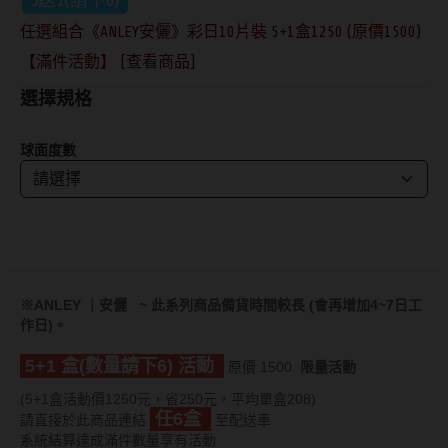
抗藍光鏡片
15.0mm
風鏡
任選組合《ANLEY安儷》彩日10片裝 5+1盒1250 (原價1500)
【滿件活動】 [查看商品]
多焦老花鏡片
著色直徑
戴品味
選擇規格
配戴週期
11.9~12.5mm
膠框
球面度數
日拋
12.6~12.9mm
金屬框
月拋
13.0mm
複合框
雙週拋
13.1mm
前掛雙用框
13.2mm
※
ANLEY
｜安儷
~ 此系列商品備貨時間較長 (會再增加4~7日工
隱形眼鏡品牌
戴好康
作日)。
13.3mm
5+1 盒(數量請下6) 活動
原價 1500
限量活動
ACUVUE嬌生安視優
期間限定
13.4mm
(5+1盒活動價1250元，省250元，平均單盒208)
Alcon愛爾康
眼鏡週邊商品
任6盒
13.5mm
請直接於此商品連結
至配送車
系統結算達成滿件數量享有活動