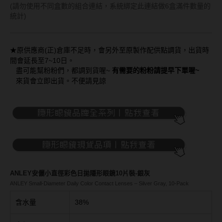
Bausch + Lomb博士倫
13.6mm
(請勿使用不同盒數的組合連結，系統綁定此連結做6盒滿件數量的
統計)
Briomoist氧視加
13.7mm
CAMAX加美
13.8mm
，會另外至原製作配供點調貨，出貨時
★原供應商(正)倉庫不足時
CoFANCY可糖
間會延長至7~10日。
13.9mm
盡可能幫粉粉們，都調到貨喔~
有需要的粉粉請提早下單喔~
CooperVision酷柏
來貨會立即出貨。不便請見諒
14.0mm以上
Freshkon菲士康
顏色分類
Hydron海昌
Miacare美若康
棕褐色系
MIZMI水見
灰色系
ANLEY安儷小直徑彩色日拋隱形眼鏡10片裝-銀灰
QUINLIVAN微美瞳
黑色系
ANLEY Small-Diameter Daily Color Contact Lenses – Silver Gray, 10-Pack
Ticon帝康
藍色系
含水量
38%
綠色系