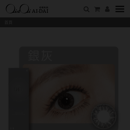
隱眼總覽
含水量
保養液藥水分類
戴品牌
愛戴說文章分類
隱形眼鏡全系列
38%以下含水量
保養液藥水總覽
Prize
愛戴說文章總覽
首頁
彩色隱形眼鏡全系列
41%~54%含水量
清潔用保養液
IV.KK X AIDAI
最新情報
本月組合搭贈
55%以上含水量
濕潤液
KANGOL
品牌故事
妝美堂
硬式專用藥水
NATIVE PERFECT
店家推薦
基弧
T-Garden
泡沫洗淨液
CRUSADE
好評推薦
8.3mm
亞洲安視達
GUGA
眼鏡學堂
8.4mm
優惠活動
特約商店
視力保健
8.5mm
最新商品
隱形眼鏡小百科
戴系列
8.6mm
暢銷款式
8.7mm
光學眼鏡
福利品