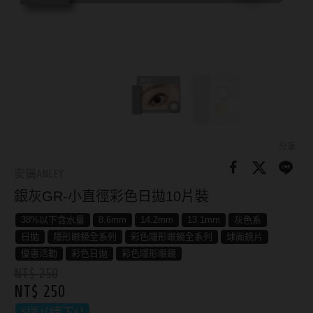
8.8mm
太陽眼鏡
隱眼分類
9.0mm
兒童眼鏡
矽水膠
薄鋼眼鏡
直徑
透明日拋
戴框型
13.8mm
透明月拋
14.0mm
方框系
彩色日拋
分享
14.1mm
圓框系
安儷ANLEY
彩色月拋
銀灰GR-小直徑彩色日拋10片裝
14.2mm
飛行款
月牙定軸
38%以下含水量
8.6mm
14.2mm
13.1mm
灰色系
14.3mm
眉型款
日拋
隱形眼鏡全系列
彩色隱形眼鏡全系列
球面鏡片
鏡片類型
14.4mm
潮流多邊
優惠活動
彩色日拋
彩色隱形眼鏡
NT$ 250
球面鏡片
14.5mm
素顏大框
NT$ 250
散光鏡片
14.7mm
高度數小框
5送1(請下6)