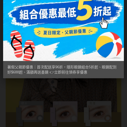
MUSE繆思女神
OPT圓瑞
Pegavision晶碩
Timido媞蜜多
Smart Vision睛靈
WiLLPAIR維樂配
暑假父親節優惠｜首次配送享96折，隱形眼鏡組合5折起、眼鏡配到
好$688起、滿額再送墨鏡 👉立即前往領券享優惠
日本隱眼品牌
Secret Candy Magic
神秘魔幻糖果
SEED實瞳
Candy Magic魔幻糖果