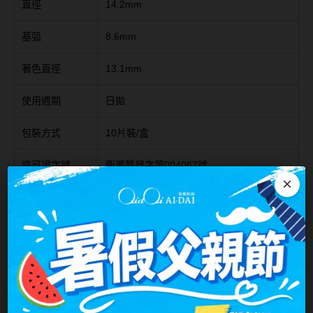
直徑
14.2mm
台灣隱眼品牌
紫色系
基弧
8.6mm
Anley安儷
粉色系
著色直徑
13.1mm
AKIRA艾綺拉
橘黃色系
AQUAMAX水滋氧
使用週期
日拋
紅色系
ASIA STAR純粹美
包裝方式
10片裝/盒
eyemoody目荻
許可證字號
衛署醫器字第004067號
×
iLens愛能視
注意事項：
商品如欲廠商缺度，向原廠訂購等候時間4-8週，
KARACON優視達
會另行通知。
LARGAN星歐
Lens++永暘
MI TESORO蜜緹