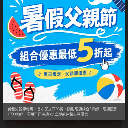
暑假父親節優惠｜首次配送享96折，隱形眼鏡組合5折起、眼鏡配到
好$688起、滿額再送墨鏡 👉立即前往領券享優惠