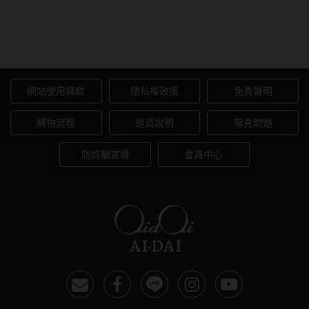
色日拋10片裝-爵士鬆餅黑
Cacao Waffle
網站使用條款
隱私權政策
免責聲明
購物流程
退貨說明
常見問題
防詐騙宣導
會員中心