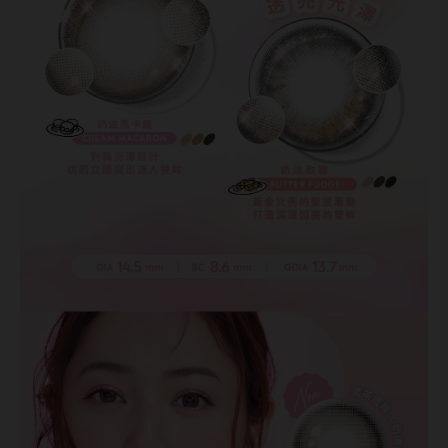
韓國隱眼品牌
CLB Color波斯霓彩
CalmeD'or曦迪
IDIFF
LENSME
oddI's
藥水保養液
隱形眼鏡藥水保養液
清潔專用
隱眼濕潤液