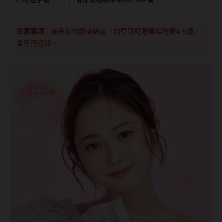
台灣隱眼品牌
紫色系
Anley安儷
注意事項：
商品如欲廠商缺度，向原廠訂購等候時間4-8週，
粉色系
會另行通知。
AKIRA艾綺拉
橘黃色系
AQUAMAX水滋氧
紅色系
ASIA STAR純粹美
eyemoody目荻
iLens愛能視
KARACON優視達
LARGAN星歐
Lens++永暘
MI TESORO蜜緹