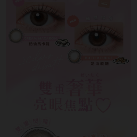
ReVIA蕾美
EverColor艾薇卡
Pony Pallet魔彩盤
CRYSTE晶瞳
DECORATIVE視妝美
SAMI佐美
PienAge
T-Garden CRUUM
T-Garden FLANMY
T-Garden Loveil
T-Garden Chu's me