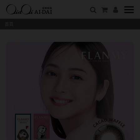
隱眼總覽
含水量
保養液藥水分類
戴品牌
愛戴說文章分類
隱形眼鏡全系列
38%以下含水量
保養液藥水總覽
Prize
愛戴說文章總覽
首頁
彩色隱形眼鏡全系列
41%~54%含水量
清潔用保養液
IV.KK X AIDAI
最新情報
本月組合搭贈
55%以上含水量
濕潤液
KANGOL
品牌故事
妝美堂
硬式專用藥水
NATIVE PERFECT
店家推薦
基弧
T-Garden
泡沫洗淨液
CRUSADE
好評推薦
8.3mm
亞洲安視達
GUGA
眼鏡學堂
8.4mm
優惠活動
特約商店
視力保健
8.5mm
最新商品
隱形眼鏡小百科
戴系列
8.6mm
暢銷款式
8.7mm
光學眼鏡
福利品