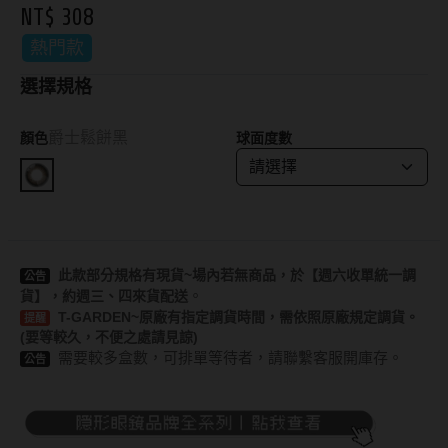
NT$ 308
抗藍光鏡片
15.0mm
風鏡
熱門款
多焦老花鏡片
選擇規格
著色直徑
戴品味
配戴週期
爵士鬆餅黑
顏色
球面度數
11.9~12.5mm
膠框
日拋
12.6~12.9mm
金屬框
月拋
13.0mm
複合框
雙週拋
13.1mm
前掛雙用框
此款部分規格有現貨~場內若無商品，於【週六收單統一調
公告
。
貨】，約週三、四來貨配送
13.2mm
T-GARDEN~原廠有指定調貨時間，需依照原廠規定調貨。
提醒
隱形眼鏡品牌
戴好康
(要等較久，不便之處請見諒)
13.3mm
需要較多盒數，可排單等待者，請聯繫客服開庫存
。
公告
ACUVUE嬌生安視優
期間限定
13.4mm
Alcon愛爾康
眼鏡週邊商品
13.5mm