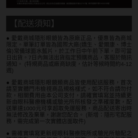
【配送須知】
●
愛戴商城隱形眼鏡皆為原廠正品，優惠皆為商城
限定。單筆訂單皆為國際大廠(嬌生、愛爾康、博士
倫)常備球面水藍片，於工作日中午前下單，即可當
日出貨。7日內無法出貨指定預購商品，客服於簡訊
通知。 (特規商品或廠商缺度，估計等候時間約4-12
週)
●
愛戴商城隱形眼鏡類商品皆使用配送服務，首次
請至實體門市檢視商品規格樣式，如不符合請勿付
款，相關費用由本公司支付，請確實填寫並持續更
新由眼科醫療機構或驗光所所核發之準確度數，配
送單達1000元可享超取免運服務，商品配送寄出時
無法修改及棄單，謝謝您配合。 (新增：隱形宅配服
務，需完成第一次實體店面取件)
●
需確實填寫更新經眼科醫療院所或驗光所驗配之