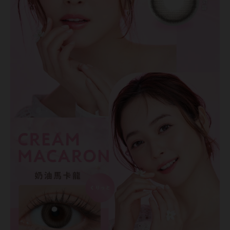
硬式專用藥水
泡沫洗鏡液