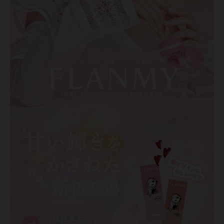
MUSE繆思女神
OPT圓瑞
Pegavision晶碩
Timido媞蜜多
Smart Vision睛靈
WiLLPAIR維樂配
日本隱眼品牌
Secret Candy Magic
神秘魔幻糖果
SEED實瞳
Candy Magic魔幻糖果