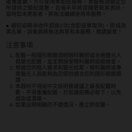
確實度數，方可使用本配送服務。本服務須鎖定您
所提供之驗配度數，且每半年將提醒更新其資訊，
屆時如未更新者，將無法繼續使用本服務。
●
通知逾期未收件超過2次(含配送單取消)，即成為
黑名單，該會員將無法再享有本服務，敬請留意！
注意事項
配戴一般隱形眼鏡須經眼科醫師或合格驗光人
員驗光配鏡，並定期接受眼科醫師追蹤檢查。
根據您的個人需求和驗光結果，眼科醫師或專
業驗光人員能夠為您提供適合您的隱形眼鏡選
擇。
本器材不得逾中文說明書建議之最長配戴時
數、不得重複配戴、於就寢前務必取下，以免
感染或潰瘍。
如果出現明顯的不適情況，應立即就醫。
T-Garden FLANMY芙蕾迷彩