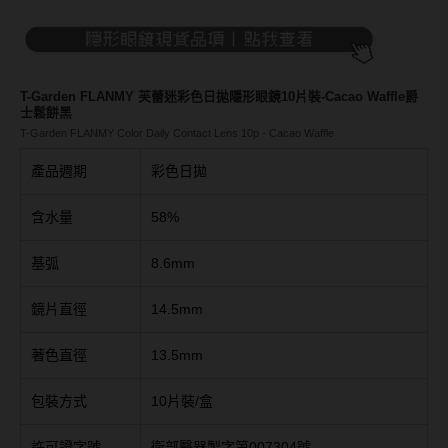
Bausch + Lomb博士倫
13.6mm
Briomoist氧視加
13.7mm
CAMAX加美
13.8mm
T-Garden FLANMY 芙蕾迷彩色日拋隱形眼鏡10片裝-Cacao Waffle爵
士鬆餅黑
CoFANCY可糖
13.9mm
T-Garden FLANMY Color Daily Contact Lens 10p - Cacao Waffle
CooperVision酷柏
14.0mm以上
產品週期
彩色日拋
Freshkon菲士康
含水量
58%
顏色分類
Hydron海昌
基弧
8.6mm
Miacare美若康
棕褐色系
鏡片直徑
14.5mm
MIZMI水見
灰色系
著色直徑
13.5mm
QUINLIVAN微美瞳
黑色系
Ticon帝康
藍色系
包裝方式
10片裝/盒
綠色系
許可證字號
衛部醫器製字第007304號