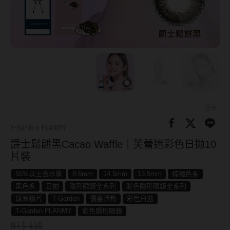
8.8mm
太陽眼鏡
隱眼分類
9.0mm
兒童眼鏡
矽水膠
薄鋼眼鏡
直徑
透明日拋
戴框型
13.8mm
透明月拋
14.0mm
方框系
彩色日拋
分享
14.1mm
圓框系
T-Garden FLANMY
彩色月拋
爵士鬆餅黑Cacao Waffle｜芙蕾迷彩色日拋10
14.2mm
飛行款
月牙定軸
片裝
14.3mm
眉型款
55%以上含水量
8.6mm
14.5mm
13.5mm
棕褐色系
鏡片類型
14.4mm
潮流多邊
黑色系
日拋
隱形眼鏡全系列
彩色隱形眼鏡全系列
球面鏡片
T-Garden
優惠活動
彩色日拋
球面鏡片
14.5mm
素顏大框
T-Garden FLANMY
彩色隱形眼鏡
NT$ 410
散光鏡片
14.7mm
高度數小框