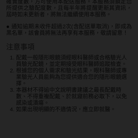
確實度數，方可使用本配送服務。本服務須鎖定您
所提供之驗配度數，且每半年將提醒更新其資訊，
韓國隱眼品牌
屆時如未更新者，將無法繼續使用本服務。
CLB Color波斯霓彩
●
通知逾期未收件超過2次(含配送單取消)，即成為
黑名單，該會員將無法再享有本服務，敬請留意！
CalmeD'or曦迪
注意事項
IDIFF
配戴一般隱形眼鏡須經眼科醫師或合格驗光人
LENSME
員驗光配鏡，並定期接受眼科醫師追蹤檢查。
根據您的個人需求和驗光結果，眼科醫師或專
oddI's
業驗光人員能夠為您提供適合您的隱形眼鏡選
擇。
本器材不得逾中文說明書建議之最長配戴時
藥水保養液
數、不得重複配戴、於就寢前務必取下，以免
感染或潰瘍。
隱形眼鏡藥水保養液
如果出現明顯的不適情況，應立即就醫。
清潔專用
隱眼濕潤液
海昌Hydron 百變濾藍光彩色