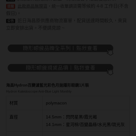
Bausch + Lomb博士倫
13.6mm
需等候約 4-8 工作日(不含
此款商品無現貨
，統一收單調貨
提醒
Briomoist氧視加
假日)。
13.7mm
近日海昌原供應商物流塞單，配貨送達時間較久，來貨
公告
CAMAX加美
立即安排出貨。不便請見諒 ~
13.8mm
CoFANCY可糖
13.9mm
CooperVision酷柏
14.0mm以上
Freshkon菲士康
顏色分類
Hydron海昌
Miacare美若康
棕褐色系
海昌Hydron百變濾藍光彩色月拋隱形眼鏡1片裝
Hydron Kaleidoscope Anti-Blue Light Monthly
MIZMI水見
灰色系
材質
polymacon
QUINLIVAN微美瞳
黑色系
直徑
14.5mm：閃閃星黑/霞光褐
Ticon帝康
藍色系
14.1mm：星河棕/百變晶綠/水光黑/琉光灰
綠色系