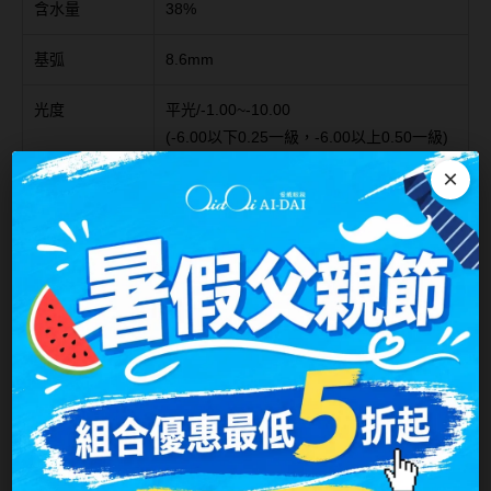
含水量
38%
台灣隱眼品牌
紫色系
基弧
8.6mm
Anley安儷
粉色系
光度
平光/-1.00~-10.00
AKIRA艾綺拉
橘黃色系
(-6.00以下0.25一級，-6.00以上0.50一級)
AQUAMAX水滋氧
紅色系
×
顏色
閃閃星黑、霞光褐、百變晶綠、琉光灰、星
ASIA STAR純粹美
河棕、
水光黑+百變晶綠
(115.02停產
)
eyemoody目荻
包裝方式
1片裝/盒
iLens愛能視
使用週期
月拋
KARACON優視達
許可證字號
衛部醫器製字第007831號
LARGAN星歐
Lens++永暘
注意事項：
商品如欲廠商缺度，向原廠訂購等候時間4-8週，
MI TESORO蜜緹
會另行通知。