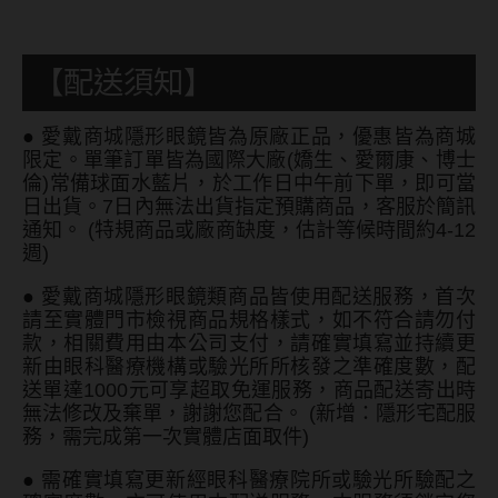
ReVIA蕾美
EverColor艾薇卡
【配送須知】
Pony Pallet魔彩盤
●
愛戴商城隱形眼鏡皆為原廠正品，優惠皆為商城
CRYSTE晶瞳
限定。單筆訂單皆為國際大廠(嬌生、愛爾康、博士
倫)常備球面水藍片，於工作日中午前下單，即可當
DECORATIVE視妝美
日出貨。7日內無法出貨指定預購商品，客服於簡訊
通知。 (特規商品或廠商缺度，估計等候時間約4-12
SAMI佐美
週)
PienAge
●
愛戴商城隱形眼鏡類商品皆使用配送服務，首次
請至實體門市檢視商品規格樣式，如不符合請勿付
T-Garden CRUUM
款，相關費用由本公司支付，請確實填寫並持續更
新由眼科醫療機構或驗光所所核發之準確度數，配
T-Garden FLANMY
送單達1000元可享超取免運服務，商品配送寄出時
無法修改及棄單，謝謝您配合。 (新增：隱形宅配服
T-Garden Loveil
務，需完成第一次實體店面取件)
T-Garden Chu's me
●
需確實填寫更新經眼科醫療院所或驗光所驗配之