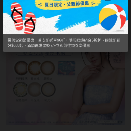
MUSE繆思女神
OPT圓瑞
Pegavision晶碩
Timido媞蜜多
暑假父親節優惠｜首次配送享96折，隱形眼鏡組合5折起、眼鏡配到
好$688起、滿額再送墨鏡 👉立即前往領券享優惠
Smart Vision睛靈
WiLLPAIR維樂配
日本隱眼品牌
Secret Candy Magic
神秘魔幻糖果
SEED實瞳
Candy Magic魔幻糖果