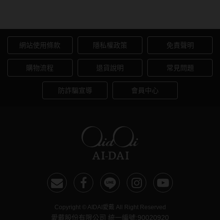
硬式專用藥水
月拋1片裝
泡沫洗鏡液
網站使用條款
隱私權政策
免責聲明
購物流程
退貨說明
常見問題
防詐騙宣導
會員中心
Copyright © AIDAI愛戴 All Right Reserved
愛戴股份有限公司 統一編號:90020920