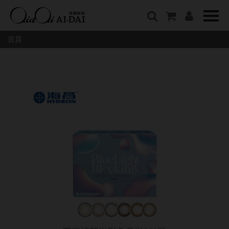
隱眼總覽
含水量
保養液藥水分類
戴品牌
愛戴說文章分類
隱形眼鏡全系列
38%以下含水量
保養液藥水總覽
Prize
愛戴說文章總覽
首頁
彩色隱形眼鏡全系列
41%~54%含水量
清潔用保養液
IV.KK X AIDAI
最新情報
本月組合搭贈
55%以上含水量
濕潤液
KANGOL
品牌故事
妝美堂
硬式專用藥水
NATIVE PERFECT
店家推薦
基弧
T-Garden
泡沫洗淨液
CRUSADE
好評推薦
8.3mm
亞洲安視達
GUGA
眼鏡學堂
8.4mm
優惠活動
特約商店
視力保健
8.5mm
最新商品
隱形眼鏡小百科
戴系列
8.6mm
暢銷款式
8.7mm
光學眼鏡
福利品