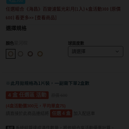
抗藍光鏡片
15.0mm
風鏡
任選組合《海昌》百變濾藍光彩月(1入) 4盒活動300 (原價
600) 看更多>> [查看商品]
多焦老花鏡片
著色直徑
戴品味
選擇規格
配戴週期
11.9~12.5mm
膠框
星河棕
顏色
球面度數
日拋
12.6~12.9mm
金屬框
月拋
13.0mm
複合框
雙週拋
13.1mm
前掛雙用框
※此月拋規格為1片裝，一副需下單2盒數
13.2mm
隱形眼鏡品牌
戴好康
4 盒 任選區 活動
原價 600
13.3mm
(4盒活動價300元，平均單盒75)
ACUVUE嬌生安視優
期間限定
13.4mm
請直接於此商品連結將
任選 4 盒
加入配送車
Alcon愛爾康
眼鏡週邊商品
13.5mm
系統結算達成滿件數量，將依組合享活動優惠計算。
系統