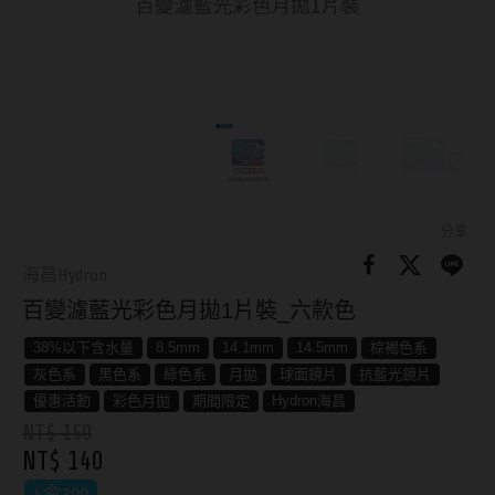
8.8mm
太陽眼鏡
隱眼分類
9.0mm
兒童眼鏡
矽水膠
薄鋼眼鏡
直徑
透明日拋
戴框型
13.8mm
透明月拋
14.0mm
方框系
彩色日拋
分享
14.1mm
圓框系
海昌Hydron
彩色月拋
百變濾藍光彩色月拋1片裝_六款色
14.2mm
飛行款
月牙定軸
38%以下含水量
8.5mm
14.1mm
14.5mm
棕褐色系
14.3mm
眉型款
灰色系
黑色系
綠色系
月拋
球面鏡片
抗藍光鏡片
鏡片類型
14.4mm
潮流多邊
優惠活動
彩色月拋
期間限定
Hydron海昌
NT$ 150
球面鏡片
14.5mm
素顏大框
NT$ 140
散光鏡片
14.7mm
高度數小框
4盒300