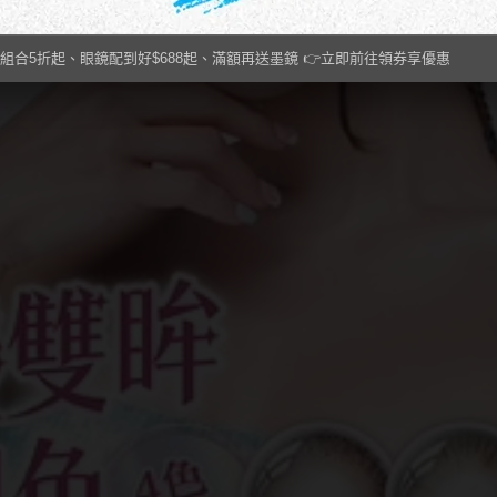
組合5折起、眼鏡配到好$688起、滿額再送墨鏡 👉立即前往領券享優惠