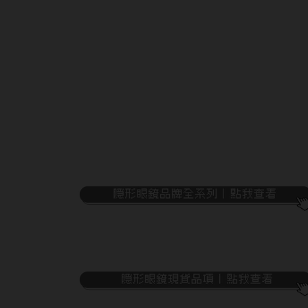
隱眼濕潤液
硬式專用藥水
泡沫洗鏡液