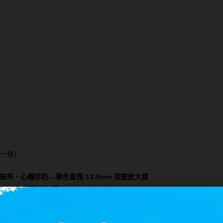
0一級)
茶、心機珍奶→著色直徑:13.8mm 深邃放大感
.8mm 深邃放大感
5/07停供)、心機香檳(115/07停供)