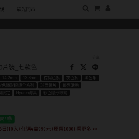
說
驗光門市
牌
日本隱眼品牌
顏色分類
戴好康
韓國隱眼品牌
m
Secret Candy Magic
棕褐色系
期間限定
CLB Color波斯霓彩
神秘魔幻糖果
m
灰色系
眼鏡週邊商品
CalmeD'or曦迪
分享
SEED實瞳
水滋氧
黑色系
IDIFF
0片裝_七款色
Candy Magic魔幻糖果
純粹美
藍色系
LENSME
14.2mm
13.8mm
棕褐色系
灰色系
黑色系
ReVIA蕾美
彩色隱形眼鏡全系列
球面鏡片
優惠活動
荻
綠色系
oddI's
間限定
Hydron海昌
彩色隱形眼鏡
EverColor艾薇卡
紫色系
Pony Pallet魔彩盤
優視達
粉色系
咖啡卷
CRYSTE晶瞳
橘黃色系
0入) 任選4盒999元 (原價1080) 看更多 >>
DECORATIVE視妝美