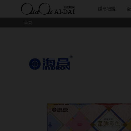
隱形眼鏡
首頁
隱眼總覽
含水量
保養液藥水分類
戴品牌
愛戴說文章分類
隱眼分類
基弧
戴系列
鏡片類型
隱形眼鏡全系列
38%以下含水量
保養液藥水總覽
Prize
愛戴說文章總覽
矽水膠
8.3mm
光學眼鏡
球面鏡片
彩色隱形眼鏡全系列
41%~54%含水量
清潔用保養液
IV.KK X AIDAI
最新情報
透明日拋
8.4mm
太陽眼鏡
散光鏡片
本月組合搭贈
55%以上含水量
濕潤液
KANGOL
品牌故事
透明月拋
8.5mm
兒童眼鏡
抗藍光鏡
妝美堂
硬式專用藥水
NATIVE PERFECT
店家推薦
彩色日拋
8.6mm
薄鋼眼鏡
多焦老花
T-Garden
泡沫洗淨液
CRUSADE
好評推薦
彩色月拋
8.7mm
亞洲安視達
GUGA
眼鏡學堂
月牙定軸
8.8mm
優惠活動
特約商店
視力保健
9.0mm
最新商品
隱形眼鏡小百科