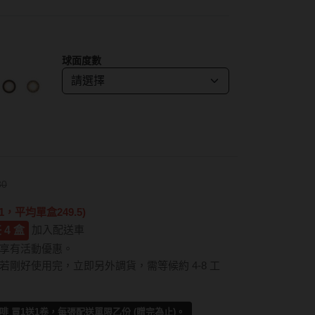
紅色系
SAMI佐美
蜜緹
PienAge
神
球面度數
T-Garden CRUUM
T-Garden FLANMY
碩
T-Garden Loveil
T-Garden Chu's me
n睛靈
80
樂配
，平均單盒249.5)
加入配送車
 4 盒
享有活動優惠。
剛好使用完，立即另外調貨，需等候約 4-8 工
 買1送1卷，每張配送單限乙份 (贈完為止)。