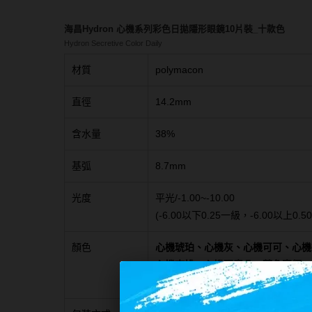
海昌Hydron 心機系列彩色日拋隱形眼鏡10片裝_十款色
Hydron Secretive Color Daily
材質
polymacon
直徑
14.2mm
含水量
38%
基弧
8.7mm
光度
平光/-1.00~-10.00
(-6.00以下0.25一級，-6.00以上0.5
顏色
心機琥珀、心機灰、心機可可、心機抹
心機杏桃、心機瑪奇朵→著色直徑:13
心機藍莓(115/07停供)、心機布朗(11