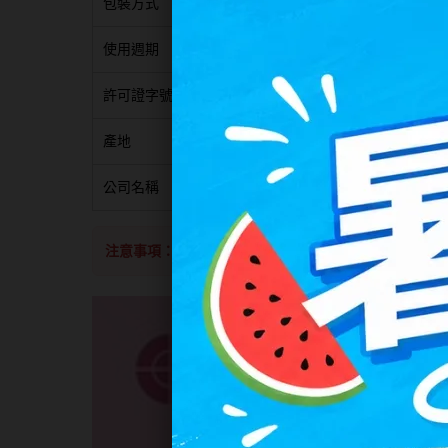
包裝方式
10片裝/盒
使用週期
日拋
許可證字號
衛署醫器製宇第003906號
產地
台灣
公司名稱
永勝光學股份有限公司
注意事項：
若遇缺度向原供應商訂購另等候約4-12週