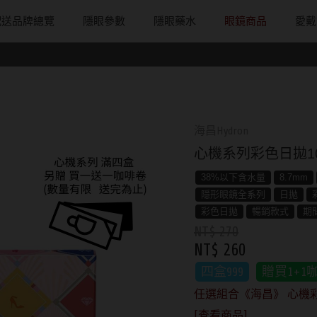
配送品牌總覽
隱眼參數
隱眼藥水
眼鏡商品
愛戴
配戴週期
直徑
戴框型
隱形眼鏡品牌
台灣隱眼品
著色直徑
戴品味
日拋
13.8mm
方框系
ACUVUE嬌生安視優
Anley安儷
11.9~12.5m
膠框
月拋
14.0mm
圓框系
Alcon愛爾康
AKIRA艾綺拉
12.6~12.9m
金屬框
海昌Hydron
片
雙週拋
14.1mm
飛行款
Bausch + Lomb博士倫
AQUAMAX
13.0mm
複合框
心機系列彩色日拋1
鏡片
14.2mm
眉型款
Briomoist氧視加
ASIA STAR
13.1mm
前掛雙用框
38%以下含水量
8.7mm
隱形眼鏡全系列
日拋
14.3mm
潮流多邊
CAMAX加美
eyemoody目
13.2mm
彩色日拋
暢銷款式
期
NT$ 270
14.4mm
素顏大框
CoFANCY可糖
iLens愛能視
13.3mm
NT$ 260
14.5mm
高度數小框
CooperVision酷柏
KARACON
13.4mm
四盒999
贈買1+1
14.7mm
風鏡
Freshkon菲士康
LARGAN星歐
13.5mm
任選組合《海昌》 心機彩日(1
[查看商品]