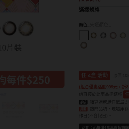
15.0mm
Hydron海昌
Lens++永暘
13.6mm
選擇規格
Miacare美若康
MI TESORO
13.7mm
MIZMI水見
MUSE繆思女
13.8mm
_先選顏色_
顏色
QUINLIVAN微美瞳
OPT圓瑞
13.9mm
Ticon帝康
Pegavision晶
14.0mm以上
Timido媞蜜多
Smart Visio
任 4盒 活動
原價 10
WiLLPAIR維
(組合優惠活動999元，折81
請直接於此商品連結將
任
結算達成滿件數量即
系統
熱門品項，現場庫存若
提醒
作日(不含假日)。
活動：心機滿4盒再贈超商咖啡