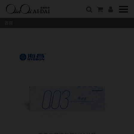
隱眼總覽
含水量
保養液藥水分類
戴品牌
愛戴說文章分類
隱形眼鏡全系列
38%以下含水量
保養液藥水總覽
Prize
愛戴說文章總覽
首頁
彩色隱形眼鏡全系列
41%~54%含水量
清潔用保養液
IV.KK X AIDAI
最新情報
本月組合搭贈
55%以上含水量
濕潤液
KANGOL
品牌故事
妝美堂
硬式專用藥水
NATIVE PERFECT
店家推薦
基弧
T-Garden
泡沫洗淨液
CRUSADE
好評推薦
8.3mm
亞洲安視達
GUGA
眼鏡學堂
8.4mm
優惠活動
特約商店
視力保健
8.5mm
最新商品
隱形眼鏡小百科
戴系列
8.6mm
暢銷款式
8.7mm
光學眼鏡
福利品