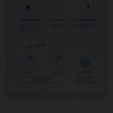
硬式專用藥水
泡沫洗鏡液