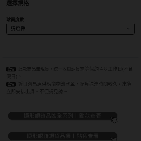
選擇規格
抗藍光鏡片
15.0mm
風鏡
球面度數
多焦老花鏡片
著色直徑
戴品味
配戴週期
11.9~12.5mm
膠框
日拋
12.6~12.9mm
金屬框
需等候約 4-8 工作日(不含
此款商品無現貨，統一收單調貨
月拋
13.0mm
複合框
公告
假日)。
雙週拋
13.1mm
前掛雙用框
近日海昌原供應商物流塞單，配貨送達時間較久，來貨
公告
立即安排出貨。不便請見諒 ~
13.2mm
隱形眼鏡品牌
戴好康
13.3mm
ACUVUE嬌生安視優
期間限定
13.4mm
Alcon愛爾康
眼鏡週邊商品
13.5mm