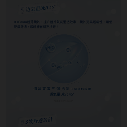
韓國隱眼品牌
CLB Color波斯霓彩
CalmeD'or曦迪
IDIFF
LENSME
oddI's
藥水保養液
隱形眼鏡藥水保養液
清潔專用
隱眼濕潤液