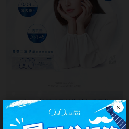
MUSE繆思女神
OPT圓瑞
Pegavision晶碩
Timido媞蜜多
Smart Vision睛靈
WiLLPAIR維樂配
日本隱眼品牌
Secret Candy Magic
神秘魔幻糖果
×
SEED實瞳
Candy Magic魔幻糖果