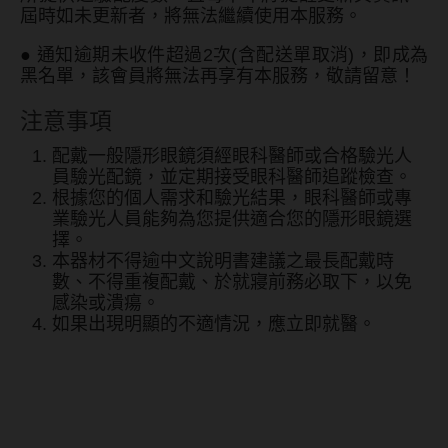
屆時如未更新者，將無法繼續使用本服務。
●
通知逾期未收件超過2次(含配送單取消)，即成為
黑名單，該會員將無法再享有本服務，敬請留意！
注意事項
配戴一般隱形眼鏡須經眼科醫師或合格驗光人
員驗光配鏡，並定期接受眼科醫師追蹤檢查。
根據您的個人需求和驗光結果，眼科醫師或專
業驗光人員能夠為您提供適合您的隱形眼鏡選
擇。
本器材不得逾中文說明書建議之最長配戴時
數、不得重複配戴、於就寢前務必取下，以免
感染或潰瘍。
如果出現明顯的不適情況，應立即就醫。
海昌Hydron 零零三薄透氧日
拋10片裝