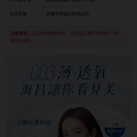
台灣隱眼品牌
紫色系
公司名稱
永勝光學股份有限公司
Anley安儷
粉色系
AKIRA艾綺拉
注意事項：
商品如欲廠商缺度，向原廠訂購等候時間4-8週，
橘黃色系
會另行通知。
AQUAMAX水滋氧
紅色系
ASIA STAR純粹美
eyemoody目荻
iLens愛能視
KARACON優視達
LARGAN星歐
Lens++永暘
MI TESORO蜜緹