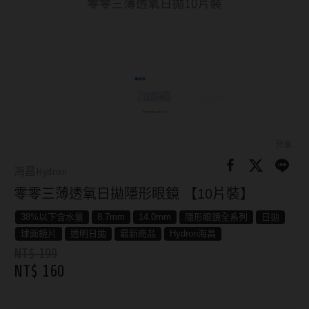
8.8mm
太陽眼鏡
隱眼分類
9.0mm
兒童眼鏡
矽水膠
薄鋼眼鏡
直徑
透明日拋
戴框型
13.8mm
透明月拋
14.0mm
方框系
彩色日拋
分享
14.1mm
圓框系
海昌Hydron
彩色月拋
零零三薄透氧日拋隱形眼鏡 【10片裝】
14.2mm
飛行款
月牙定軸
38%以下含水量
8.7mm
14.0mm
隱形眼鏡全系列
日拋
14.3mm
眉型款
球面鏡片
透明日拋
最新商品
Hydron海昌
鏡片類型
14.4mm
潮流多邊
NT$ 199
NT$ 160
球面鏡片
14.5mm
素顏大框
散光鏡片
14.7mm
高度數小框