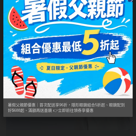
ReVIA蕾美
EverColor艾薇卡
Pony Pallet魔彩盤
CRYSTE晶瞳
DECORATIVE視妝美
SAMI佐美
PienAge
T-Garden CRUUM
T-Garden FLANMY
暑假父親節優惠｜首次配送享96折，隱形眼鏡組合5折起、眼鏡配到
好$688起、滿額再送墨鏡 👉立即前往領券享優惠
T-Garden Loveil
T-Garden Chu's me