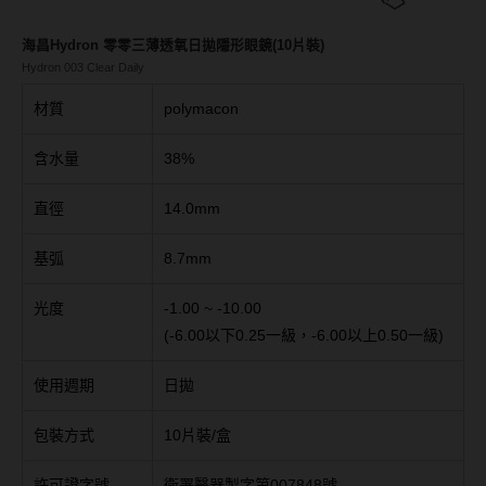
Bausch + Lomb博士倫
13.6mm
Briomoist氧視加
海昌Hydron 零零三薄透氧日拋隱形眼鏡(10片裝)
13.7mm
Hydron 003 Clear Daily
CAMAX加美
13.8mm
材質
polymacon
CoFANCY可糖
13.9mm
含水量
38%
CooperVision酷柏
14.0mm以上
直徑
14.0mm
Freshkon菲士康
顏色分類
基弧
8.7mm
Hydron海昌
Miacare美若康
棕褐色系
光度
-1.00 ~ -10.00
(-6.00以下0.25一級，-6.00以上0.50一級)
MIZMI水見
灰色系
使用週期
日拋
QUINLIVAN微美瞳
黑色系
Ticon帝康
藍色系
包裝方式
10片裝/盒
綠色系
許可證字號
衛署醫器製字第007848號