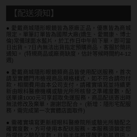
【配送須知】
●
愛戴商城隱形眼鏡皆為原廠正品，優惠皆為商城
限定。單筆訂單皆為國際大廠(嬌生、愛爾康、博士
倫)常備球面水藍片，於工作日中午前下單，即可當
日出貨。7日內無法出貨指定預購商品，客服於簡訊
通知。 (特規商品或廠商缺度，估計等候時間約4-12
週)
●
愛戴商城隱形眼鏡類商品皆使用配送服務，首次
請至實體門市檢視商品規格樣式，如不符合請勿付
款，相關費用由本公司支付，請確實填寫並持續更
新由眼科醫療機構或驗光所所核發之準確度數，配
送單達1000元可享超取免運服務，商品配送寄出時
無法修改及棄單，謝謝您配合。 (新增：隱形宅配服
務，需完成第一次實體店面取件)
●
需確實填寫更新經眼科醫療院所或驗光所驗配之
確實度數，方可使用本配送服務。本服務須鎖定您
所提供之驗配度數，且每半年將提醒更新其資訊，