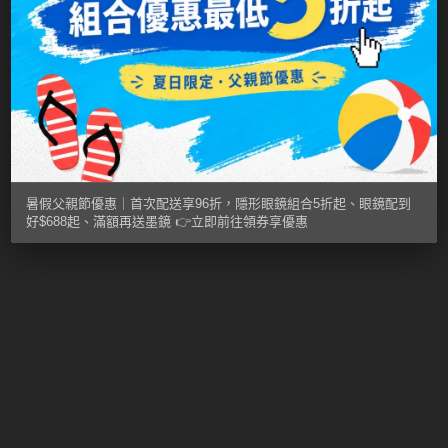
暑假父親節優惠｜首次配送享96折，隱形眼鏡組合5折起、眼鏡配到
好$688起、滿額再送墨鏡 👉立即前往領券享優惠