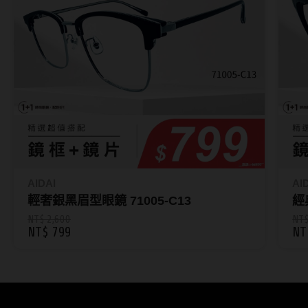
AIDAI
AI
輕奢銀黑眉型眼鏡 71005-C13
經
NT$ 2,600
NT$
NT$ 799
NT