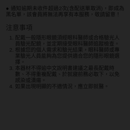
ReVIA蕾美
●
通知逾期未收件超過2次(含配送單取消)，即成為
黑名單，該會員將無法再享有本服務，敬請留意！
EverColor艾薇卡
注意事項
Pony Pallet魔彩盤
配戴一般隱形眼鏡須經眼科醫師或合格驗光人
CRYSTE晶瞳
員驗光配鏡，並定期接受眼科醫師追蹤檢查。
根據您的個人需求和驗光結果，眼科醫師或專
DECORATIVE視妝美
業驗光人員能夠為您提供適合您的隱形眼鏡選
擇。
SAMI佐美
本器材不得逾中文說明書建議之最長配戴時
數、不得重複配戴、於就寢前務必取下，以免
PienAge
感染或潰瘍。
T-Garden CRUUM
如果出現明顯的不適情況，應立即就醫。
T-Garden FLANMY
佐美Sami 彩色月拋1片裝-絲
T-Garden Loveil
絨灰 Velvet Gray
T-Garden Chu's me