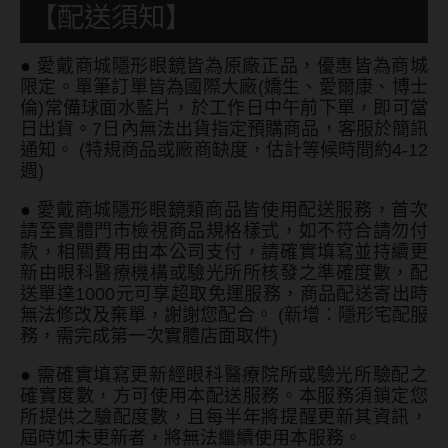
【配送須知】
MUSE繆思女神
OPT圓瑞
●
愛戴商城隱形眼鏡皆為原廠正品，優惠皆為商城
限定。單筆訂單皆為國際大廠(嬌生、愛爾康、博士
Pegavision晶碩
倫)常備球面水藍片，於工作日中午前下單，即可當
日出貨。7日內無法出貨指定預購商品，客服於簡訊
Timido媞蜜多
通知。 (特規商品或廠商缺度，估計等候時間約4-12
週)
Smart Vision睛靈
●
愛戴商城隱形眼鏡類商品皆使用配送服務，首次
WiLLPAIR維樂配
請至實體門市檢視商品規格樣式，如不符合請勿付
款，相關費用由本公司支付，請確實填寫並持續更
新由眼科醫療機構或驗光所所核發之準確度數，配
日本隱眼品牌
送單達1000元可享超取免運服務，商品配送寄出時
無法修改及棄單，謝謝您配合。 (新增：隱形宅配服
Secret Candy Magic
務，需完成第一次實體店面取件)
神秘魔幻糖果
●
需確實填寫更新經眼科醫療院所或驗光所驗配之
SEED實瞳
確實度數，方可使用本配送服務。本服務須鎖定您
所提供之驗配度數，且每半年將提醒更新其資訊，
Candy Magic魔幻糖果
屆時如未更新者，將無法繼續使用本服務。