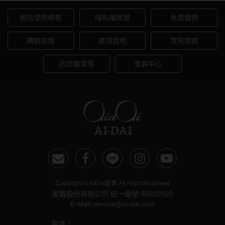
韓國隱眼品牌
網站使用條款
隱私權政策
免責聲明
CLB Color波斯霓彩
購物流程
退貨說明
常見問題
CalmeD'or曦迪
防詐騙宣導
會員中心
IDIFF
LENSME
oddI's
藥水保養液
隱形眼鏡藥水保養液
Copyright © AIDAI愛戴 All Right Reserved
清潔專用
愛戴股份有限公司 統一編號:90020920
E-Mail:service@ai-dai.com
隱眼濕潤液
警語：