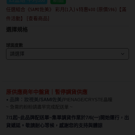
抗藍光鏡片
15.0mm
風鏡
任選組合《SAMI佐美》 彩月(1入) 4特惠400 (原價596)【滿
件活動】 [查看商品]
多焦老花鏡片
著色直徑
戴品味
選擇規格
配戴週期
11.9~12.5mm
膠框
球面度數
日拋
12.6~12.9mm
金屬框
月拋
13.0mm
複合框
雙週拋
13.1mm
前掛雙用框
13.2mm
原供應商年中盤貨｜暫停調貨供應
隱形眼鏡品牌
戴好康
• 品牌
：妝視美/
SAMI佐美/
PIENAGE/
CRYSTE晶瞳
13.3mm
~ 急需的粉粉請盡早完成配送單 ~
ACUVUE嬌生安視優
期間限定
13.4mm
7/1起~此品牌配送單~集單調貨作業於7/6(一)開始運行，出
Alcon愛爾康
眼鏡週邊商品
貨遞延。敬請耐心等候，感謝您的支持與體諒
13.5mm