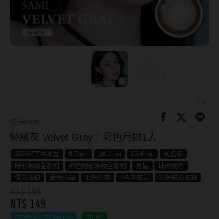
8.8mm
太陽眼鏡
隱眼分類
9.0mm
兒童眼鏡
矽水膠
薄鋼眼鏡
直徑
透明日拋
戴框型
13.8mm
透明月拋
14.0mm
方框系
彩色日拋
分享
14.1mm
圓框系
佐美Sami
彩色月拋
絲絨灰 Velvet Gray｜彩色月拋1入
14.2mm
飛行款
月牙定軸
38%以下含水量
8.7mm
14.1mm
13.4mm
灰色系
14.3mm
眉型款
隱形眼鏡全系列
彩色隱形眼鏡全系列
月拋
球面鏡片
鏡片類型
14.4mm
潮流多邊
優惠活動
最新商品
彩色月拋
SAMI佐美
彩色隱形眼鏡
NT$ 149
球面鏡片
14.5mm
素顏大框
NT$ 149
散光鏡片
14.7mm
高度數小框
四盒組 平均100
新品