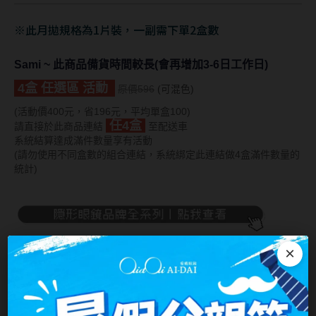
Bausch + Lomb博士倫
13.6mm
※此月拋規格為1片裝，一副需下單2盒數
Briomoist氧視加
13.7mm
CAMAX加美
Sami ~ 此商品備貨時間較長(會再增加3-6日工作日)
13.8mm
CoFANCY可糖
4盒 任選區 活動
原價596
(可混色)
13.9mm
(活動價400元，省196元，平均單盒100)
CooperVision酷柏
14.0mm以上
任4盒
請直接於此商品連結
至配送車
系統結算達成滿件數量享有活動
Freshkon菲士康
(請勿使用不同盒數的組合連結，系統綁定此連結做4盒滿件數量的
顏色分類
統計)
Hydron海昌
Miacare美若康
棕褐色系
MIZMI水見
灰色系
×
QUINLIVAN微美瞳
黑色系
Ticon帝康
藍色系
佐美Sami 彩色月拋隱形眼鏡1片裝 - 絲絨灰
綠色系
Sami Color Monthly Contact Lens 1p - Camel Brown