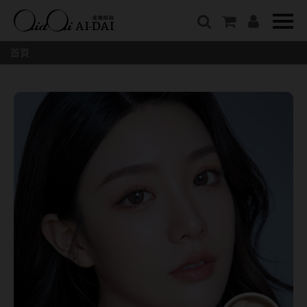
隱眼總覽
含水量
保養液藥水分類
戴品牌
愛戴說文章分類
隱形眼鏡全系列
38%以下含水量
保養液藥水總覽
Prize
愛戴說文章總覽
首頁
彩色隱形眼鏡全系列
41%~54%含水量
清潔用保養液
IV.KK X AIDAI
最新情報
本月組合搭贈
55%以上含水量
濕潤液
KANGOL
品牌故事
妝美堂
硬式專用藥水
NATIVE PERFECT
店家推薦
基弧
T-Garden
泡沫洗淨液
CRUSADE
好評推薦
8.3mm
亞洲安視達
GUGA
眼鏡學堂
8.4mm
優惠活動
特約商店
視力保健
8.5mm
最新商品
隱形眼鏡小百科
戴系列
8.6mm
暢銷款式
8.7mm
光學眼鏡
福利品