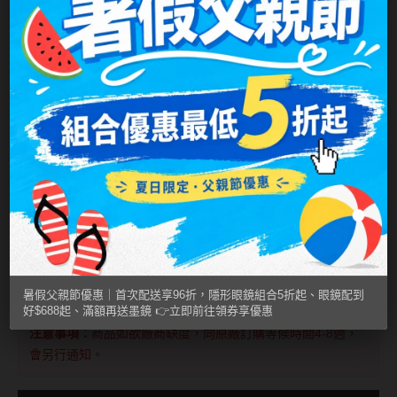
台灣隱眼品牌
紫色系
產品週期
彩色月拋
Anley安儷
粉色系
含水量
38%
AKIRA艾綺拉
橘黃色系
基弧
8.7mm
AQUAMAX水滋氧
紅色系
鏡片直徑
14.1mm
ASIA STAR純粹美
著色直徑
13.4mm
eyemoody目荻
iLens愛能視
包裝方式
1片裝/盒
KARACON優視達
許可證字號
衛部醫器製字第006897號
暑假父親節優惠｜首次配送享96折，隱形眼鏡組合5折起、眼鏡配到
LARGAN星歐
好$688起、滿額再送墨鏡 👉立即前往領券享優惠
注意事項：
商品如欲廠商缺度，向原廠訂購等候時間4-8週，
Lens++永暘
會另行通知。
MI TESORO蜜緹