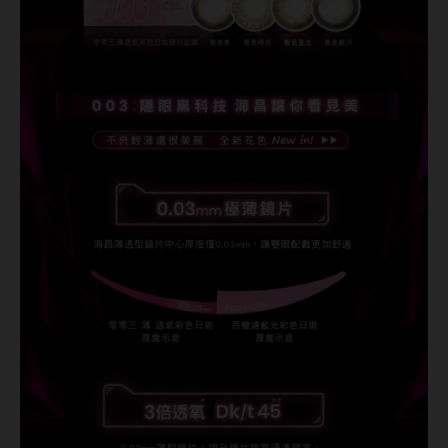
ReVIA蕾美
EverColor艾薇卡
Pony Pallet魔彩盤
CRYSTE晶瞳
DECORATIVE視妝美
SAMI佐美
PienAge
T-Garden CRUUM
T-Garden FLANMY
T-Garden Loveil
T-Garden Chu's me