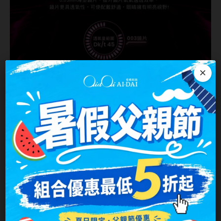
韓國隱眼品牌
CLB Color波斯霓彩
CalmeD'or曦迪
×
IDIFF
LENSME
oddI's
藥水保養液
隱形眼鏡藥水保養液
清潔專用
隱眼濕潤液