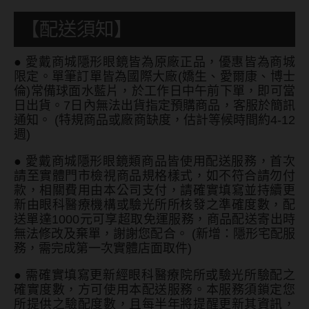
【配送須知】
●
愛戴商城隱形眼鏡皆為原廠正品，優惠皆為商城
限定。單筆訂單皆為國際大廠(嬌生、愛爾康、博士
倫)常備球面水藍片，於工作日中午前下單，即可當
日出貨。7日內無法出貨指定預購商品，客服於簡訊
通知。 (特規商品或廠商缺度，估計等候時間約4-12
週)
●
愛戴商城隱形眼鏡類商品皆使用配送服務，首次
請至實體門市檢視商品規格樣式，如不符合請勿付
款，相關費用由本公司支付，請確實填寫並持續更
新由眼科醫療機構或驗光所所核發之準確度數，配
送單達1000元可享超取免運服務，商品配送寄出時
無法修改及棄單，謝謝您配合。 (新增：隱形宅配服
務，需完成第一次實體店面取件)
●
需確實填寫更新經眼科醫療院所或驗光所驗配之
確實度數，方可使用本配送服務。本服務須鎖定您
所提供之驗配度數，且每半年將提醒更新其資訊，