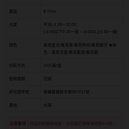
台灣隱眼品牌
紫色系
基弧
8.7mm
Anley安儷
粉色系
光度
平光/-1.00~-10.00
AKIRA艾綺拉
(-6.00以下0.25一級，-6.00以上0.50一級)
橘黃色系
AQUAMAX水滋氧
紅色系
顏色
看見星光/看見美/看見時尚/看見銀河 ★新
ASIA STAR純粹美
色：看見流星/看見藍星/看見愛
eyemoody目荻
包裝方式
10片裝/盒
iLens愛能視
使用週期
日拋
KARACON優視達
許可證字號
衛署醫器製宇第007917號
LARGAN星歐
產地
台灣
Lens++永暘
MI TESORO蜜緹
注意事項：
商品如欲廠商缺度，向原廠訂購等候時間4-8週，