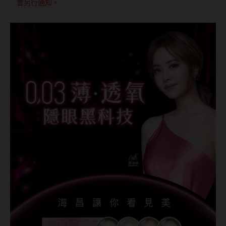
會另行通知。
MUSE繆思女神
OPT圓瑞
Pegavision晶碩
Timido媞蜜多
Smart Vision睛靈
WiLLPAIR維樂配
日本隱眼品牌
Secret Candy Magic
神秘魔幻糖果
SEED實瞳
Candy Magic魔幻糖果