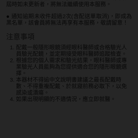
屆時如未更新者，將無法繼續使用本服務。
●
通知逾期未收件超過2次(含配送單取消)，即成為
黑名單，該會員將無法再享有本服務，敬請留意！
注意事項
配戴一般隱形眼鏡須經眼科醫師或合格驗光人
員驗光配鏡，並定期接受眼科醫師追蹤檢查。
根據您的個人需求和驗光結果，眼科醫師或專
業驗光人員能夠為您提供適合您的隱形眼鏡選
擇。
本器材不得逾中文說明書建議之最長配戴時
數、不得重複配戴、於就寢前務必取下，以免
感染或潰瘍。
如果出現明顯的不適情況，應立即就醫。
海昌Hydron 零零三薄透氧彩
色日拋10片裝