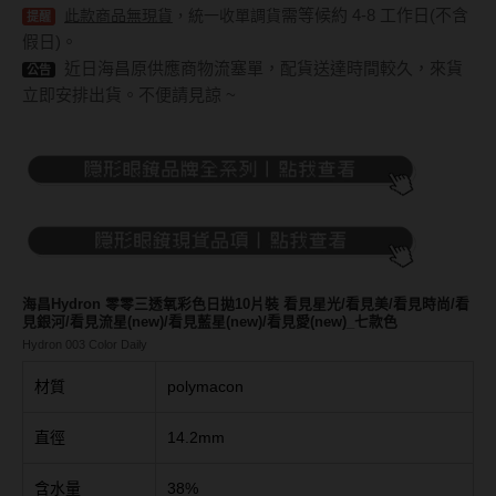
Bausch + Lomb博士倫
13.6mm
需等候約 4-8 工作日(不含
此款商品無現貨
，統一收單調貨
提醒
假日)。
Briomoist氧視加
13.7mm
近日海昌原供應商物流塞單，配貨送達時間較久，來貨
公告
CAMAX加美
立即安排出貨。不便請見諒 ~
13.8mm
CoFANCY可糖
13.9mm
CooperVision酷柏
14.0mm以上
Freshkon菲士康
顏色分類
Hydron海昌
海昌Hydron 零零三透氧彩色日拋10片裝 看見星光/看見美/看見時尚/看
Miacare美若康
棕褐色系
見銀河/看見流星(new)/看見藍星(new)/看見愛(new)_七款色
Hydron 003 Color Daily
MIZMI水見
灰色系
材質
polymacon
QUINLIVAN微美瞳
黑色系
直徑
14.2mm
Ticon帝康
藍色系
綠色系
含水量
38%