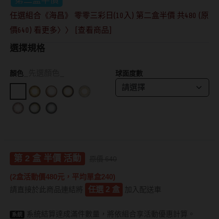
抗藍光鏡片
15.0mm
風鏡
任選組合《海昌》 零零三彩日(10入) 第二盒半價 共480 (原
價640) 看更多〉〉 [查看商品]
多焦老花鏡片
著色直徑
戴品味
選擇規格
配戴週期
11.9~12.5mm
膠框
_先選顏色_
顏色
球面度數
日拋
12.6~12.9mm
金屬框
月拋
13.0mm
複合框
雙週拋
13.1mm
前掛雙用框
13.2mm
隱形眼鏡品牌
戴好康
第 2 盒 半價 活動
原價 640
13.3mm
(2盒活動價480元，平均單盒240)
ACUVUE嬌生安視優
期間限定
13.4mm
請直接於此商品連結將
任選 2 盒
加入配送車
Alcon愛爾康
眼鏡週邊商品
13.5mm
系統結算達成滿件數量，將依組合享活動優惠計算。
系統