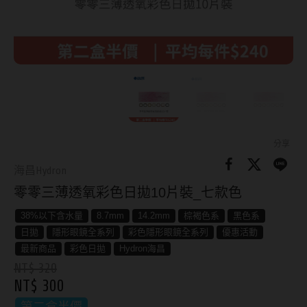
8.8mm
太陽眼鏡
隱眼分類
9.0mm
兒童眼鏡
矽水膠
薄鋼眼鏡
直徑
透明日拋
戴框型
13.8mm
透明月拋
14.0mm
方框系
彩色日拋
分享
14.1mm
圓框系
海昌Hydron
彩色月拋
零零三薄透氧彩色日拋10片裝_七款色
14.2mm
飛行款
月牙定軸
38%以下含水量
8.7mm
14.2mm
棕褐色系
黑色系
14.3mm
眉型款
日拋
隱形眼鏡全系列
彩色隱形眼鏡全系列
優惠活動
鏡片類型
14.4mm
潮流多邊
最新商品
彩色日拋
Hydron海昌
NT$ 320
球面鏡片
14.5mm
素顏大框
NT$ 300
散光鏡片
14.7mm
高度數小框
第二盒半價