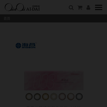
隱眼總覽
含水量
保養液藥水分類
戴品牌
愛戴說文章分類
隱形眼鏡全系列
38%以下含水量
保養液藥水總覽
Prize
愛戴說文章總覽
首頁
彩色隱形眼鏡全系列
41%~54%含水量
清潔用保養液
IV.KK X AIDAI
最新情報
本月組合搭贈
55%以上含水量
濕潤液
KANGOL
品牌故事
妝美堂
硬式專用藥水
NATIVE PERFECT
店家推薦
基弧
T-Garden
泡沫洗淨液
CRUSADE
好評推薦
8.3mm
亞洲安視達
GUGA
眼鏡學堂
8.4mm
優惠活動
特約商店
視力保健
8.5mm
最新商品
隱形眼鏡小百科
戴系列
8.6mm
暢銷款式
8.7mm
光學眼鏡
福利品