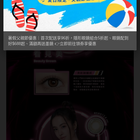
硬式專用藥水
泡沫洗鏡液
暑假父親節優惠｜首次配送享96折，隱形眼鏡組合5折起、眼鏡配到
好$688起、滿額再送墨鏡 👉立即前往領券享優惠