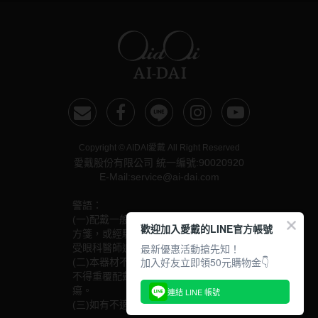
硬式專用藥水
泡沫洗鏡液
Copyright © AIDAI愛戴 All Right Reserved
愛戴股份有限公司 統一編號:90020920
E-Mail:service@ai-dai.com
警語：
(一)配戴一般隱形眼鏡須經眼科醫師驗光配鏡取得處
歡迎加入愛戴的LINE官方帳號
方箋，或經驗光人員驗光配鏡取得配鏡單，並定期接
最新優惠活動搶先知！
受眼科醫師追蹤檢查。
加入好友立即領50元購物金👇
(二)本器材不得逾中文說明書建議之最長配戴時數、
不得重覆配戴，於就寢前務必取下，以免感染或潰
瘍。
連結 LINE 帳號
(三)如有不適，應立即就醫。