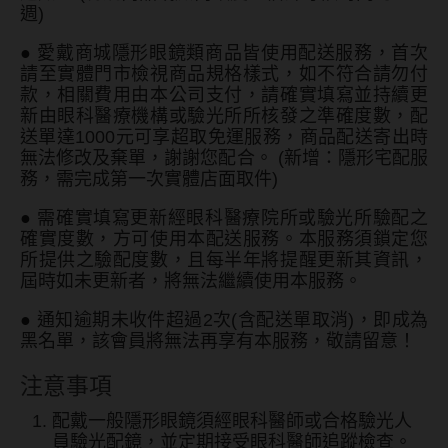
週)
ReVIA蕾美
●
愛戴商城隱形眼鏡類商品皆使用配送服務，首次
EverColor艾薇卡
請至實體門市檢視商品規格樣式，如不符合請勿付
款，相關費用由本公司支付，請確實填寫並持續更
Pony Pallet魔彩盤
新由眼科醫療機構或驗光所所核發之準確度數，配
CRYSTE晶瞳
送單達1000元可享超取免運服務，商品配送寄出時
無法修改及棄單，謝謝您配合。 (新增：隱形宅配服
DECORATIVE視妝美
務，需完成第一次實體店面取件)
SAMI佐美
●
需確實填寫更新經眼科醫療院所或驗光所驗配之
確實度數，方可使用本配送服務。本服務須鎖定您
PienAge
所提供之驗配度數，且每半年將提醒更新其資訊，
屆時如未更新者，將無法繼續使用本服務。
T-Garden CRUUM
●
通知逾期未收件超過2次(含配送單取消)，即成為
T-Garden FLANMY
黑名單，該會員將無法再享有本服務，敬請留意！
T-Garden Loveil
注意事項
T-Garden Chu's me
配戴一般隱形眼鏡須經眼科醫師或合格驗光人
員驗光配鏡，並定期接受眼科醫師追蹤檢查。