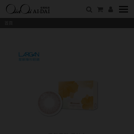
隱眼總覽
含水量
保養液藥水分類
戴品牌
愛戴說文章分類
隱形眼鏡全系列
38%以下含水量
保養液藥水總覽
Prize
愛戴說文章總覽
首頁
彩色隱形眼鏡全系列
41%~54%含水量
清潔用保養液
IV.KK X AIDAI
最新情報
本月組合搭贈
55%以上含水量
濕潤液
KANGOL
品牌故事
妝美堂
硬式專用藥水
NATIVE PERFECT
店家推薦
基弧
T-Garden
泡沫洗淨液
CRUSADE
好評推薦
8.3mm
亞洲安視達
GUGA
眼鏡學堂
8.4mm
優惠活動
特約商店
視力保健
8.5mm
最新商品
隱形眼鏡小百科
戴系列
8.6mm
暢銷款式
8.7mm
光學眼鏡
福利品