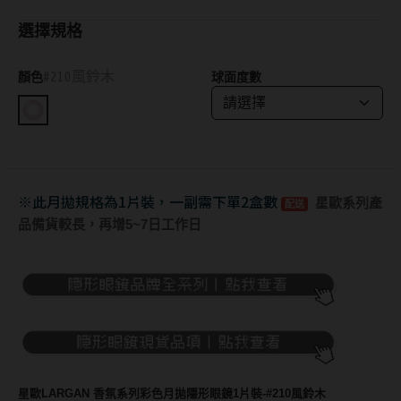
抗藍光鏡片
15.0mm
風鏡
選擇規格
多焦老花鏡片
#210風鈴木
顏色
球面度數
著色直徑
戴品味
配戴週期
11.9~12.5mm
膠框
日拋
12.6~12.9mm
金屬框
月拋
13.0mm
複合框
※此月拋規格為1片裝，一副需下單2盒數
星歐系列產
配送
品備貨較長，再增5~7日工作日
雙週拋
13.1mm
前掛雙用框
13.2mm
隱形眼鏡品牌
戴好康
13.3mm
ACUVUE嬌生安視優
期間限定
13.4mm
Alcon愛爾康
眼鏡週邊商品
13.5mm
星歐LARGAN 香氛系列彩色月拋隱形眼鏡1片裝-#210風鈴木