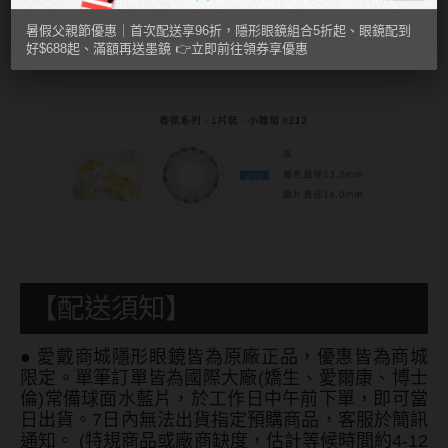
MUSE繆思女神
暑假父親節優惠｜首次配送享96折，隱形眼鏡組合5折起、眼鏡配到
好$688起、滿額再送墨鏡 👉立即前往領券享優惠
OPT圓瑞
Pegavision晶碩
Timido媞蜜多
Smart Vision睛靈
WiLLPAIR維樂配
日本隱眼品牌
【配送須知】
Secret Candy Magic
神秘魔幻糖果
●
愛戴商城隱形眼鏡皆為原廠正品，優惠皆為商城
限定。單筆訂單皆為國際大廠(嬌生、愛爾康、博士
SEED實瞳
倫)常備球面水藍片，於工作日中午前下單，即可當
日出貨。7日內無法出貨指定預購商品，客服於簡訊
Candy Magic魔幻糖果
通知。 (特規商品或廠商缺度，估計等候時間約4-12