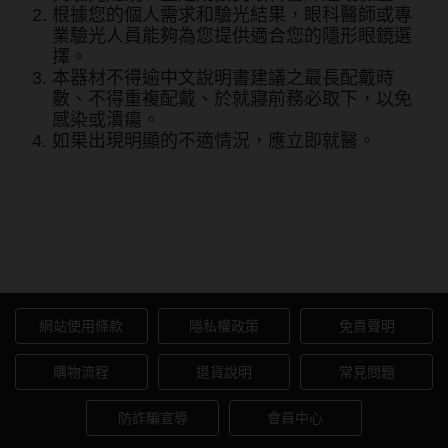
根據您的個人需求和驗光結果，眼科醫師或專
韓國隱眼品牌
業驗光人員能夠為您提供適合您的隱形眼鏡選
擇。
CLB Color波斯霓彩
本器材不得逾中文說明書建議之最長配戴時
數、不得重複配戴、於就寢前務必取下，以免
CalmeD'or曦迪
感染或潰瘍。
如果出現明顯的不適情況，應立即就醫。
IDIFF
LENSME
星歐LARGAN 香氛系列彩色
oddI's
月拋1片裝-#210風鈴木
藥水保養液
網站使用條款
隱私權政策
免責聲明
隱形眼鏡藥水保養液
購物流程
退貨說明
常見問題
清潔專用
防詐騙宣導
會員中心
隱眼濕潤液