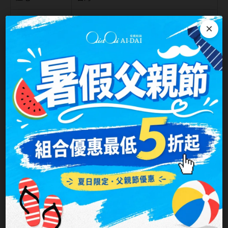
台灣隱眼品牌
紫色系
公司名稱
星歐光學股份有限公司
×
Anley安儷
粉色系
AKIRA艾綺拉
注意事項：
此商品備貨期間較長(會再增加3-7個工作日)
橘黃色系
AQUAMAX水滋氧
紅色系
ASIA STAR純粹美
eyemoody目荻
iLens愛能視
KARACON優視達
LARGAN星歐
Lens++永暘
MI TESORO蜜緹