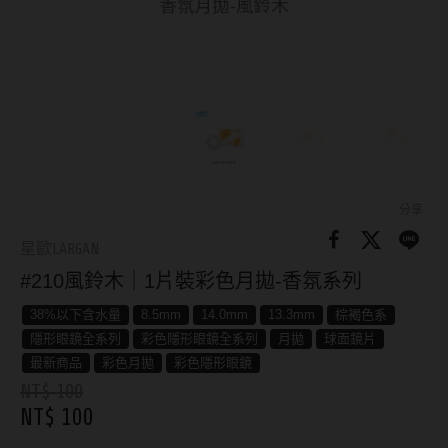
8.8mm
太陽眼鏡
隱眼分類
9.0mm
兒童眼鏡
矽水膠
薄鋼眼鏡
直徑
透明日拋
戴框型
13.8mm
透明月拋
14.0mm
方框系
彩色日拋
分享
14.1mm
圓框系
星歐LARGAN
彩色月拋
#210風鈴木｜1片裝彩色月拋-香氛系列
14.2mm
飛行款
月牙定軸
38%以下含水量
8.5mm
14.0mm
13.3mm
棕褐色系
14.3mm
眉型款
隱形眼鏡全系列
彩色隱形眼鏡全系列
月拋
球面鏡片
鏡片類型
14.4mm
潮流多邊
最新商品
彩色月拋
彩色隱形眼鏡
NT$ 100
球面鏡片
14.5mm
素顏大框
NT$ 100
散光鏡片
14.7mm
高度數小框