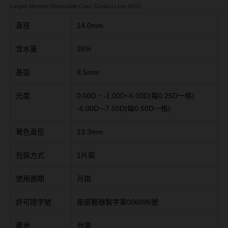
Bausch + Lomb博士倫
13.6mm
Largan Monthly Disposable Color Contact Lens #210
Briomoist氧視加
直徑
14.0mm
13.7mm
CAMAX加美
13.8mm
含水量
38%
CoFANCY可糖
13.9mm
基弧
8.5mm
CooperVision酷柏
14.0mm以上
光度
0.00D、-1.00D~6.00D(每0.25D一格)
Freshkon菲士康
-6.00D~-7.50D(每0.50D一格)
顏色分類
Hydron海昌
著色直徑
13.3mm
Miacare美若康
棕褐色系
包裝方式
1片裝
MIZMI水見
灰色系
使用週期
月拋
QUINLIVAN微美瞳
黑色系
許可證字號
衛部醫器製字第006096號
Ticon帝康
藍色系
綠色系
產地
台灣