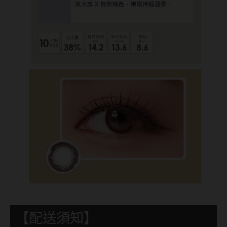
ReVIA蕾美
EverColor艾薇卡
Pony Pallet魔彩盤
CRYSTE晶瞳
DECORATIVE視妝美
SAMI佐美
PienAge
T-Garden CRUUM
T-Garden FLANMY
T-Garden Loveil
T-Garden Chu's me
【配送須知】