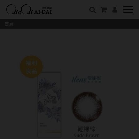
隱眼總覽
含水量
保養液藥水分類
戴品牌
愛戴說文章分類
隱形眼鏡全系列
38%以下含水量
保養液藥水總覽
Prize
愛戴說文章總覽
首頁
彩色隱形眼鏡全系列
41%~54%含水量
清潔用保養液
IV.KK X AIDAI
最新情報
本月組合搭贈
55%以上含水量
濕潤液
KANGOL
品牌故事
妝美堂
硬式專用藥水
NATIVE PERFECT
店家推薦
基弧
T-Garden
泡沫洗淨液
CRUSADE
好評推薦
8.3mm
亞洲安視達
GUGA
眼鏡學堂
8.4mm
優惠活動
特約商店
視力保健
8.5mm
最新商品
隱形眼鏡小百科
戴系列
8.6mm
暢銷款式
8.7mm
光學眼鏡
福利品