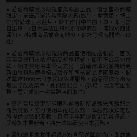
韓國隱眼品牌
●
愛戴商城隱形眼鏡皆為原廠正品，優惠皆為商城
限定。單筆訂單皆為國際大廠(嬌生、愛爾康、博士
倫)常備球面水藍片，於工作日中午前下單，即可當
CLB Color波斯霓彩
日出貨。7日內無法出貨指定預購商品，客服於簡訊
通知。 (特規商品或廠商缺度，估計等候時間約4-12
CalmeD'or曦迪
週)
IDIFF
●
愛戴商城隱形眼鏡類商品皆使用配送服務，首次
請至實體門市檢視商品規格樣式，如不符合請勿付
LENSME
款，相關費用由本公司支付，請確實填寫並持續更
oddI's
新由眼科醫療機構或驗光所所核發之準確度數，配
送單達1000元可享超取免運服務，商品配送寄出時
無法修改及棄單，謝謝您配合。 (新增：隱形宅配服
藥水保養液
務，需完成第一次實體店面取件)
●
需確實填寫更新經眼科醫療院所或驗光所驗配之
隱形眼鏡藥水保養液
確實度數，方可使用本配送服務。本服務須鎖定您
所提供之驗配度數，且每半年將提醒更新其資訊，
清潔專用
屆時如未更新者，將無法繼續使用本服務。
隱眼濕潤液
●
通知逾期未收件超過2次(含配送單取消)，即成為