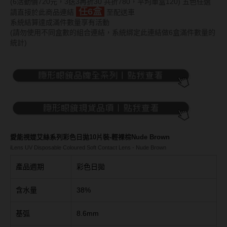
Bausch + Lomb博士倫
(6活動價720元，3送3再折30 共折780，平均單盒120) 五色任選
13.6mm
任6盒
請直接於此商品連結
至配送車
Briomoist氧視加
系統結算達成滿件數量享有活動
13.7mm
(請勿使用不同盒數的組合連結，系統綁定此連結做6盒滿件數量的
CAMAX加美
統計)
13.8mm
CoFANCY可糖
13.9mm
CooperVision酷柏
14.0mm以上
Freshkon菲士康
顏色分類
Hydron海昌
愛能視媞艾絲系列彩色日拋10片裝-輕裸棕Nude Brown
Miacare美若康
棕褐色系
iLens UV Disposable Coloured Soft Contact Lens - Nude Brown
MIZMI水見
灰色系
產品週期
彩色日拋
QUINLIVAN微美瞳
黑色系
含水量
38%
Ticon帝康
藍色系
基弧
8.6mm
綠色系