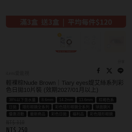
8.8mm
太陽眼鏡
隱眼分類
9.0mm
兒童眼鏡
矽水膠
薄鋼眼鏡
直徑
透明日拋
戴框型
13.8mm
透明月拋
14.0mm
方框系
彩色日拋
分享
14.1mm
圓框系
iLens愛能視
彩色月拋
輕裸棕Nude Brown｜Tiary eyes媞艾絲系列彩
14.2mm
飛行款
月牙定軸
色日拋10片裝 (效期2027/01月以上)
14.3mm
眉型款
38%以下含水量
8.6mm
14.2mm
13.6mm
棕褐色系
鏡片類型
14.4mm
潮流多邊
日拋
隱形眼鏡全系列
彩色隱形眼鏡全系列
球面鏡片
優惠活動
最新商品
彩色日拋
福利品
彩色隱形眼鏡
球面鏡片
14.5mm
素顏大框
NT$ 310
NT$ 250
散光鏡片
14.7mm
高度數小框