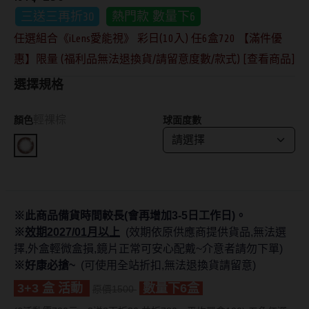
三送三再折30
熱門款 數量下6
抗藍光鏡片
15.0mm
風鏡
任選組合《iLens愛能視》 彩日(10入) 任6盒720 【滿件優
多焦老花鏡片
惠】限量 (福利品無法退換貨/請留意度數/款式) [查看商品]
著色直徑
戴品味
選擇規格
配戴週期
11.9~12.5mm
膠框
輕裸棕
顏色
球面度數
日拋
12.6~12.9mm
金屬框
月拋
13.0mm
複合框
雙週拋
13.1mm
前掛雙用框
13.2mm
※此商品備貨時間較長(會再增加3-5日工作日)。
隱形眼鏡品牌
戴好康
※
效期2027/01月以上
(效期依原供應商提供貨品,無法選
13.3mm
擇,外盒輕微盒損,鏡片正常可安心配戴~介意者請勿下單)
ACUVUE嬌生安視優
期間限定
13.4mm
※好康必搶~
(可使用全站折扣,無法退換貨請留意)
Alcon愛爾康
眼鏡週邊商品
3+3 盒 活動
數量下6盒
13.5mm
原價1500