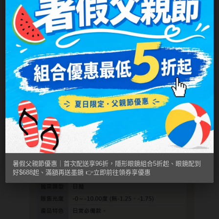
MUSE繆思女神
OPT圓瑞
Pegavision晶碩
Timido媞蜜多
Smart Vision睛靈
WiLLPAIR維樂配
日本隱眼品牌
Secret Candy Magic
暑假父親節優惠｜首次配送享96折，隱形眼鏡組合5折起、眼鏡配到
神秘魔幻糖果
好$688起、滿額再送墨鏡 👉立即前往領券享優惠
SEED實瞳
Candy Magic魔幻糖果