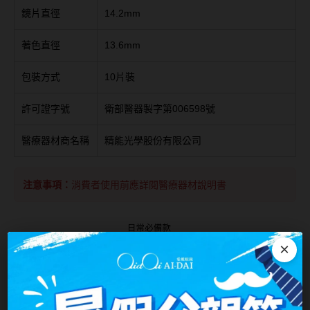
台灣隱眼品牌
鏡片直徑
14.2mm
紫色系
Anley安儷
著色直徑
13.6mm
粉色系
AKIRA艾綺拉
包裝方式
10片裝
橘黃色系
AQUAMAX水滋氧
紅色系
許可證字號
衛部醫器製字第006598號
ASIA STAR純粹美
醫療器材商名稱
精能光學股份有限公司
eyemoody目荻
iLens愛能視
注意事項：
消費者使用前應詳閱醫療器材說明書
KARACON優視達
LARGAN星歐
×
Lens++永暘
MI TESORO蜜緹