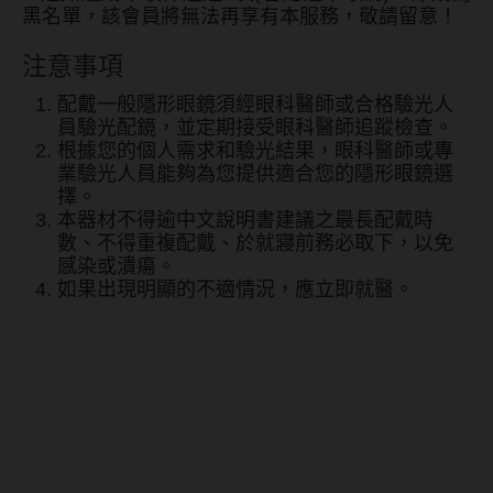
黑名單，該會員將無法再享有本服務，敬請留意！
硬式專用藥水
注意事項
泡沫洗鏡液
配戴一般隱形眼鏡須經眼科醫師或合格驗光人
員驗光配鏡，並定期接受眼科醫師追蹤檢查。
根據您的個人需求和驗光結果，眼科醫師或專
業驗光人員能夠為您提供適合您的隱形眼鏡選
擇。
本器材不得逾中文說明書建議之最長配戴時
數、不得重複配戴、於就寢前務必取下，以免
感染或潰瘍。
如果出現明顯的不適情況，應立即就醫。
iLens愛能視 Tiary eyes媞艾
絲系列彩色日拋10片裝-輕裸
棕Nude Brown