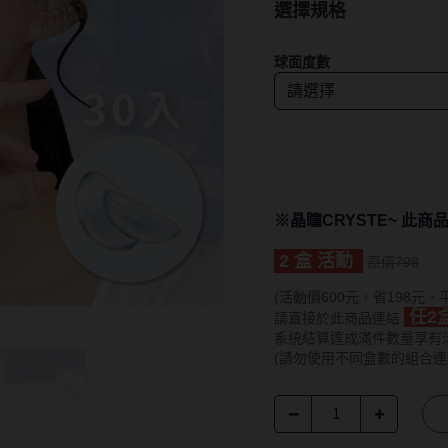
15.0mm
Hydron海昌
Lens++永暘
13.6mm
選擇規格
Miacare美若康
MI TESORO
13.7mm
球面度數
MIZMI水見
MUSE繆思女
13.8mm
QUINLIVAN微美瞳
OPT圓瑞
13.9mm
Ticon帝康
Pegavision晶
14.0mm以上
Timido媞蜜多
※晶瞳CRYSTE~ 此商
Smart Visio
2 盒 活動
原價798
WiLLPAIR維
(活動價600元，省198元，
任2
請直接於此商品連結
系統結算達成滿件數量享有
(請勿使用不同盒數的組合連