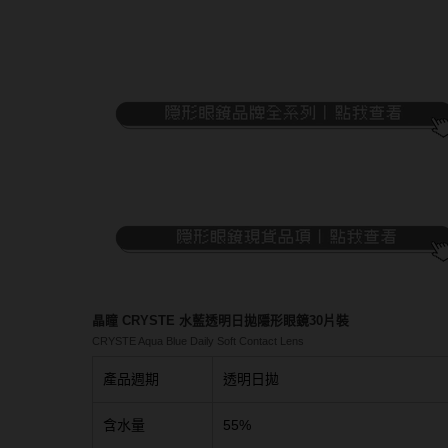
隱眼濕潤液
硬式專用藥水
泡沫洗鏡液
晶瞳 CRYSTE 水藍透明日拋隱形眼鏡30片裝
CRYSTE Aqua Blue Daily Soft Contact Lens
產品週期
透明日拋
含水量
55%