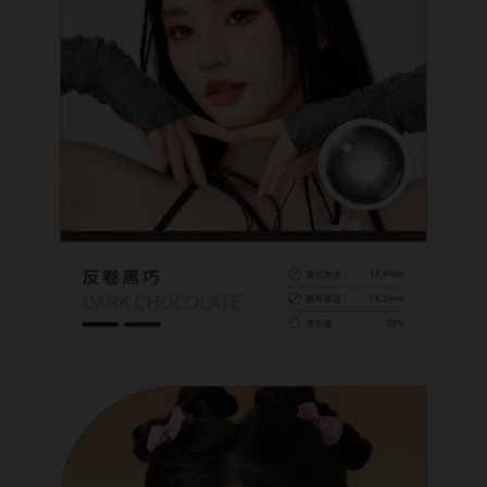
硬式專用藥水
泡沫洗鏡液