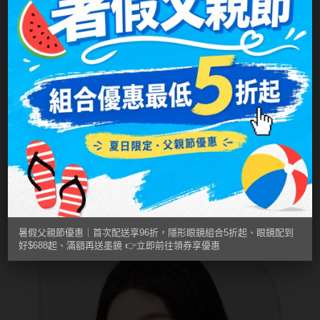
韓國隱眼品牌
CLB Color波斯霓彩
CalmeD'or曦迪
IDIFF
LENSME
oddI's
藥水保養液
暑假父親節優惠｜首次配送享96折，隱形眼鏡組合5折起、眼鏡配到
隱形眼鏡藥水保養液
好$688起、滿額再送墨鏡 👉立即前往領券享優惠
清潔專用
隱眼濕潤液