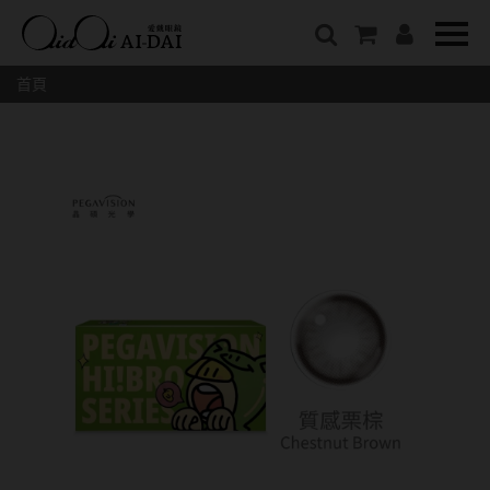
隱眼總覽
含水量
保養液藥水分類
戴品牌
愛戴說文章分類
隱形眼鏡全系列
38%以下含水量
保養液藥水總覽
Prize
愛戴說文章總覽
首頁
彩色隱形眼鏡全系列
41%~54%含水量
清潔用保養液
IV.KK X AIDAI
最新情報
本月組合搭贈
55%以上含水量
濕潤液
KANGOL
品牌故事
妝美堂
硬式專用藥水
NATIVE PERFECT
店家推薦
基弧
T-Garden
泡沫洗淨液
CRUSADE
好評推薦
8.3mm
亞洲安視達
GUGA
眼鏡學堂
8.4mm
優惠活動
特約商店
視力保健
8.5mm
最新商品
隱形眼鏡小百科
戴系列
8.6mm
暢銷款式
8.7mm
光學眼鏡
福利品