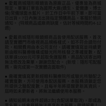
●
愛戴商城隱形眼鏡皆為原廠正品，優惠皆為商城
限定。單筆訂單皆為國際大廠(嬌生、愛爾康、博士
倫)常備球面水藍片，於工作日中午前下單，即可當
日出貨。7日內無法出貨指定預購商品，客服於簡訊
通知。 (特規商品或廠商缺度，估計等候時間約4-12
週)
●
愛戴商城隱形眼鏡類商品皆使用配送服務，首次
請至實體門市檢視商品規格樣式，如不符合請勿付
款，相關費用由本公司支付，請確實填寫並持續更
新由眼科醫療機構或驗光所所核發之準確度數，配
送單達1000元可享超取免運服務，商品配送寄出時
無法修改及棄單，謝謝您配合。 (新增：隱形宅配服
務，需完成第一次實體店面取件)
●
需確實填寫更新經眼科醫療院所或驗光所驗配之
確實度數，方可使用本配送服務。本服務須鎖定您
所提供之驗配度數，且每半年將提醒更新其資訊，
屆時如未更新者，將無法繼續使用本服務。
●
通知逾期未收件超過2次(含配送單取消)，即成為
黑名單，該會員將無法再享有本服務，敬請留意！