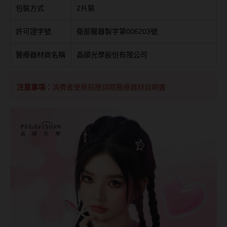
台灣隱眼品牌
包裝方式
2片裝
紫色系
Anley安儷
許可證字號
衛部醫器製字第006203號
粉色系
AKIRA艾綺拉
醫療器材商名稱
晶碩光學股份有限公司
橘黃色系
AQUAMAX水滋氧
紅色系
注意事項：
消費者使用前應詳閱醫療器材說明書
ASIA STAR純粹美
eyemoody目荻
iLens愛能視
KARACON優視達
LARGAN星歐
Lens++永暘
MI TESORO蜜緹