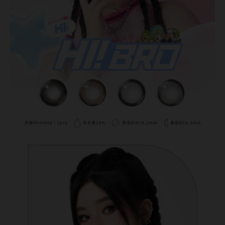
MUSE繆思女神
OPT圓瑞
Pegavision晶碩
Timido媞蜜多
Smart Vision睛靈
WiLLPAIR維樂配
日本隱眼品牌
Secret Candy Magic
神秘魔幻糖果
SEED實瞳
Candy Magic魔幻糖果