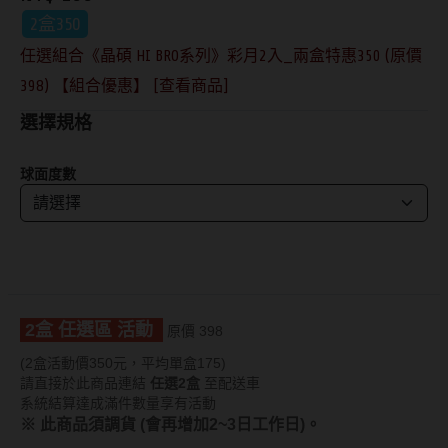
2盒350
抗藍光鏡片
15.0mm
風鏡
任選組合《晶碩 HI BRO系列》彩月2入_兩盒特惠350 (原價
多焦老花鏡片
398) 【組合優惠】 [查看商品]
著色直徑
戴品味
選擇規格
配戴週期
11.9~12.5mm
膠框
球面度數
日拋
12.6~12.9mm
金屬框
月拋
13.0mm
複合框
雙週拋
13.1mm
前掛雙用框
13.2mm
隱形眼鏡品牌
戴好康
2盒 任選區 活動
原價 398
13.3mm
(2盒活動價350元，平均單盒175)
ACUVUE嬌生安視優
期間限定
13.4mm
請直接於此商品連結
任選2盒
至配送車
系統結算達成滿件數量享有活動
Alcon愛爾康
眼鏡週邊商品
13.5mm
※ 此商品須調貨 (會再增加2~3日工作日)。