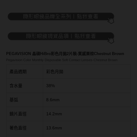
Bausch + Lomb博士倫
13.6mm
Briomoist氧視加
13.7mm
CAMAX加美
13.8mm
CoFANCY可糖
13.9mm
CooperVision酷柏
14.0mm以上
PEGAVISION 晶碩HiBro彩色月拋2片裝-質感栗棕Chestnut Brown
Pegavision Color Monthly Disposable Soft Contact Lenses-Chestnut Brown
Freshkon菲士康
顏色分類
產品週期
彩色月拋
Hydron海昌
Miacare美若康
棕褐色系
含水量
38%
MIZMI水見
灰色系
基弧
8.6mm
QUINLIVAN微美瞳
黑色系
鏡片直徑
14.2mm
Ticon帝康
藍色系
著色直徑
13.6mm
綠色系