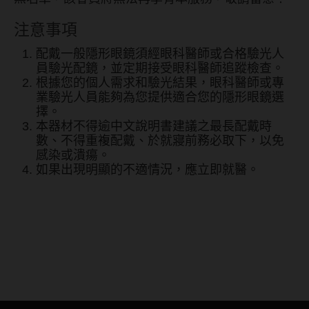
注意事項
配戴一般隱形眼鏡須經眼科醫師或合格驗光人
員驗光配鏡，並定期接受眼科醫師追蹤檢查。
根據您的個人需求和驗光結果，眼科醫師或專
業驗光人員能夠為您提供適合您的隱形眼鏡選
擇。
本器材不得逾中文說明書建議之最長配戴時
數、不得重複配戴、於就寢前務必取下，以免
感染或潰瘍。
如果出現明顯的不適情況，應立即就醫。
Pegavision晶碩 HI BRO 彩色
月拋2片裝-質感栗棕Chestnut
Brown