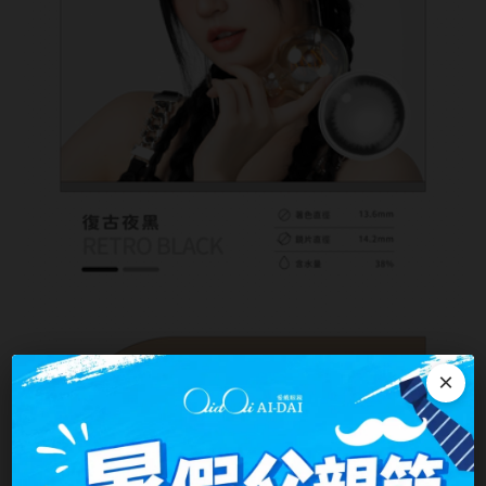
ReVIA蕾美
EverColor艾薇卡
Pony Pallet魔彩盤
CRYSTE晶瞳
DECORATIVE視妝美
SAMI佐美
PienAge
T-Garden CRUUM
T-Garden FLANMY
×
T-Garden Loveil
T-Garden Chu's me