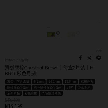
8.8mm
太陽眼鏡
隱眼分類
9.0mm
兒童眼鏡
矽水膠
薄鋼眼鏡
直徑
透明日拋
戴框型
13.8mm
透明月拋
14.0mm
方框系
彩色日拋
分享
14.1mm
圓框系
Pegavision晶碩
彩色月拋
質感栗棕Chestnut Brown｜每盒2片裝｜HI
14.2mm
飛行款
月牙定軸
BRO 彩色月拋
14.3mm
眉型款
38%以下含水量
8.6mm
14.2mm
13.6mm
棕褐色系
鏡片類型
14.4mm
潮流多邊
隱形眼鏡全系列
彩色隱形眼鏡全系列
月拋
球面鏡片
最新商品
彩色月拋
彩色隱形眼鏡
球面鏡片
14.5mm
素顏大框
NT$ 199
NT$ 199
散光鏡片
14.7mm
高度數小框